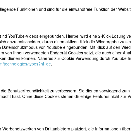
legende Funktionen und sind für die einwandfreie Funktion der Website
 sind YouTube-Videos eingebunden. Hierbei wird eine 2-Klick-Lösung ve
ich dazu entscheiden, durch einen aktiven Klick die Wiedergabe zu sta
n Datenschutzmodus von Youtube eingebunden. Mit Klick auf den Wieder
teilen
dem von Ihnen verwendeten Endgerät Cookies setzt, die auch einer Ana
eitende Schriftstellerin… Die Leute sollten sich für die
en dienen können. Näheres zur Cookie-Verwendung durch Youtube find
” 85 Romane, viele Kurzgeschichten und Hörspiele,
tweet
com/technologies/types?hl=de
.
ten sie zwei Figuren: ein eitler, pedantischer,
kleine grauen Zellen” ihn zu messerscharfer Logik
mail
normer Beobachtungsgabe, deren neugierigen Augen
le Poirot und Miss Jane Marple.
ie Benutzerfreundlichkeit zu verbessern. Sie dienen vorwiegend zum 
nd ich hoffe, daß die Leute sie gerne lesen…” Als 1930 der erste Roman
acht hast. Ohne diese Cookies stehen dir einige Features nicht zur V
e Schöpferin längst nicht mehr die Amateurin, die ihren ersten Krimi s
te, als sie im Ersten Weltkrieg als Krankenschwester und
chon mit Hercule Poirot als Helden, erschien erst 1920, denn sechs
werden die Herren bitter bereut haben, denn erfolgreicher als Agatha
 wird auf 500 Millionen Exemplare geschätzt; ihr Theaterstück
Die
nd auf einer Londoner Bühne gespielt, und viele ihrer Bücher wurden
 Werbenetzwerken von Drittanbietern platziert, die Informationen üb