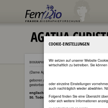
AGATHA CHRIST
COOKIE-EINSTELLUNGEN
Wir setzen auf unserer Website Cookie
Agatha Christie
BIOGRAPHIEN
wirtschaftlich zu betreiben. Sie können
(Dame Agatha Mary Clarissa Christie, Lady Mallowa
geboren am 15. September 1890 in Torquay
oder einzelne Einstellungen vornehme
gestorben am 12. Januar 1976 in Wallingford, Oxfo
auch nachträglich wieder abwählen. Nä
englische Schriftstellerin
Folgend finden Sie eine Übersicht üb
50. Todestag am 12. Januar 2026
oder sich weitere Informationen anzeig