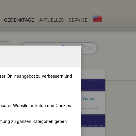
GEDENKTAGE
AKTUELLES
SERVICE
im ganzen Text
nur in Titeln
unser Onlineangebot zu verbessern und
FEMBIO-SPECIALS
FemBiografien von Brigitte Warkus
(1944-2005)
nserer Website aufrufen und Cookies
WEITERE BIOGRAPHIEN
immung zu ganzen Kategorien geben
Edith Cavell