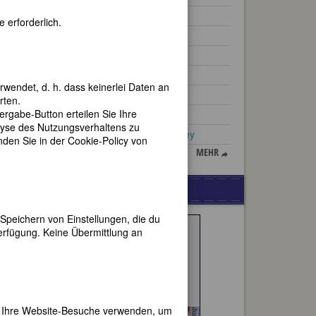
Christina Rossetti
 erforderlich.
Hildegard Knef
Dagmar Nick
Henriëtte Bosmans
rwendet, d. h. dass keinerlei Daten an
June Jordan
rten.
gabe-Button erteilen Sie Ihre
Milva
lyse des Nutzungsverhaltens zu
Lulu von Strauß und Torney
en Sie in der Cookie-Policy von
MEHR
WERBUNG
Speichern von Einstellungen, die du
 mit
erfügung. Keine Übermittlung an
o
er Ihre Website-Besuche verwenden, um