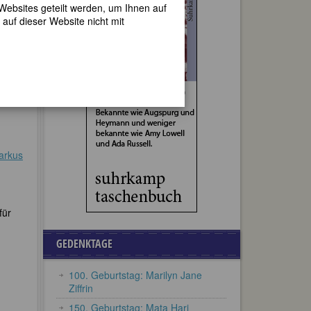
 Websites geteilt werden, um Ihnen auf
 Mann
auf dieser Website nicht mit
 bald
ogen
ihrer
Warkus
für
GEDENKTAGE
100. Geburtstag: Marilyn Jane
Ziffrin
150. Geburtstag: Mata Hari