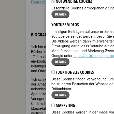
NOTWENDIGE COOKIES
Biografie
•
Zitate
•
Weblinks
•
Literatur & Quellen
Essenzielle Cookies ermöglichen grund
DETAILS
YOUTUBE VIDEOS
In einigen Beiträgen auf unserer Seite
BIOGRAFIE
Youtube versendet werden, bevor Sie s
Die Videos werden dann im erweiterte
Einwilligung darin, dass Youtube auf 
“Ich bin eine ganz normale, erfolgreiche, schwer arb
Marktforschungs- und Marketing-Zweck
Bücher interessieren und nicht für deren Autoren…
Google unter
https://policies.google.
17 Theaterstücke hat sie geschrieben. Berühmt mach
eierköpfiger Herr mit großem Schnurrbart, dessen “
DETAILS
befähigen, und eine weißhaarige alte Dame von e
und Ohren so leicht nichts verborgen bleibt - Hercu
FUNKTIONELLE COOKIES
Diese Cookies finden Verwendung, um d
“Ich schreibe Bücher, die sich verkaufen lassen, u
bei früheren Besuchen der Website gem
der Amateurdetektivin Miss Marple erschien, war ihr
Drittanbieter.
nebenher zur eigenen Entspannung geschrieben hat
Apothekenhelferin arbeitete. Dieser erste Roman, s
DETAILS
Verleger hatten ihn abgelehnt. Diese Entscheidung 
Christie hat keine mehr gemordet. Ihre Weltauflage
MARKETING
Mausefalle
wurde über 20 Jahre lang Abend für Abe
Diese Cookies werden in der Regel von
verfilmt.