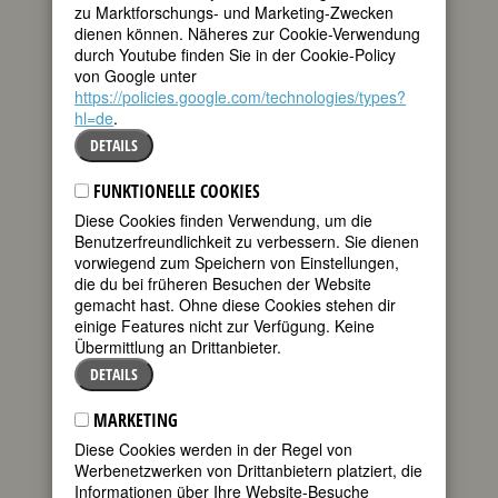
auf offener Straße
zu Marktforschungs- und Marketing-Zwecken
erschossen wird,
dienen können. Näheres zur Cookie-Verwendung
ist die Juristin Anna Lindh bereits zwei
durch Youtube finden Sie in der Cookie-Policy
Jahre Chefin der sozialdemokratischen
von Google unter
Jugendorganisation und seit vier Jahren
https://policies.google.com/technologies/types?
Reichstagsabgeordnete. Sie wird
hl=de
.
Senatorin für Kultur und Freizeit in
DETAILS
Stockholm und Vorsitzende des
Stadttheaters. 1994 übernimmt sie das
FUNKTIONELLE COOKIES
Umweltressort, ab 1998 ist sie
Außenministerin, 2001 EU-
Diese Cookies finden Verwendung, um die
Ratspräsidentin. Und schließlich als
Benutzerfreundlichkeit zu verbessern. Sie dienen
Nachfolgerin von Ministerpräsident
vorwiegend zum Speichern von Einstellungen,
Göran Persson im Gespräch. „Nein,
die du bei früheren Besuchen der Website
nein“, dementiert sie, „mein Privatleben
gemacht hast. Ohne diese Cookies stehen dir
leidet schon genug unter meinem Job
einige Features nicht zur Verfügung. Keine
als Außenministerin. Und als
Übermittlung an Drittanbieter.
Ministerpräsidentin wäre das zehnmal
DETAILS
schlimmer.“ Bo Holmberg, mit dem sie
seit 1991 verheiratet ist, und ihre Söhne
MARKETING
schirmt sie gegenüber der Öffentlichkeit
ab. 100 km pendelt sie deshalb jeden
Diese Cookies werden in der Regel von
Tag zwischen Stockholm und ihrem
Werbenetzwerken von Drittanbietern platziert, die
Zuhause in Nyköping.
Informationen über Ihre Website-Besuche