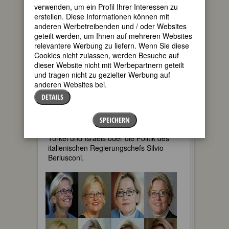
verwenden, um ein Profil Ihrer Interessen zu
Auf der politischen Bühne agiert sie
erstellen. Diese Informationen können mit
offen, mutig und glaubwürdig.
anderen Werbetreibenden und / oder Websites
Journalisten loben ihren entspannten
geteilt werden, um Ihnen auf mehreren Websites
Umgang mit den Medien. Die Schweden
relevantere Werbung zu liefern. Wenn Sie diese
wählen sie zur beliebtesten Politikerin
Cookies nicht zulassen, werden Besuche auf
ihres Landes. „Ich muss sagen können,
dieser Website nicht mit Werbepartnern geteilt
was ich denke, sonst fühle ich mich nicht
und tragen nicht zu gezielter Werbung auf
wohl.“ Die Außenministerin verurteilte
anderen Websites bei.
Bushs Krieg gegen den Irak als
DETAILS
Völkerrechtsbruch, unterstützte die
Unabhängigkeitsbewegungen der
Kurden und Palästinenser und kritisierte
SPEICHERN
standhaft die rechten Regierungen der
Türkei und Israels oder die Politik des
italienischen Regierungschefs Silvio
Berlusconi.