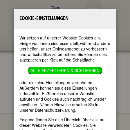
COOKIE-EINSTELLUNGEN
Wir setzen auf unserer Website Cookies ein.
Einige von ihnen sind essenziell, während andere
uns helfen, unser Onlineangebot zu verbessern
und wirtschaftlich zu betreiben. Sie können dies
akzeptieren per Klick auf die Schaltfläche
ANNA LINDH
ALLE AKZEPTIEREN & SCHLIESSEN
im ganzen Text
oder einzelne Einstellungen vornehmen.
nur in Titeln
Außerdem können sie diese Einstellungen
jederzeit im Fußbereich unserer Website
aufrufen und Cookies auch nachträglich wieder
abwählen. Nähere Hinweise erhalten Sie in
unserer Datenschutzerklärung.
Anna Lindh
BIOGRAPHIEN
Folgend finden Sie eine Übersicht über alle auf
geboren am
dieser Website verwendeten Cookies. Sie
19. Juni 1957