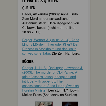
LITERATUR & QUELLEN
QUELLEN
Bader, Alexandra (2003): Anna Lindh.
Zum Mord an der schwedischen
Außenministerin. Herausgegeben von
Ceiberweiber.at. (nicht mehr online,
10.06.2017)
Perger, Werner A. (19.01.2004): Anna
Lindhs Mörder – Irrer oder Killer? Der
Prozess in Stockholm und das letzte
schwedische Tabu.
Die Zeit, Hamburg.
BÜCHER
Cooper, H. H. A.; Redlinger, Lawrence J.
(2003): The murder of Olof Palme. A
tale of assassination, deception and
intrigue, with appendix The
assassination of Anna Lindh, Swedish
Foreign Minister.
Lewiston N.Y.: Edwin
Mellen Press (Scandinavian Studies).