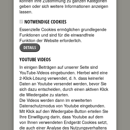
können Ihre Zustimmung zu ganzen Kategorien
in Stockholm
geben oder sich weitere Informationen anzeigen
gestorben am
lassen.
11. September
2003 in
NOTWENDIGE COOKIES
Stockholm
Essenzielle Cookies ermöglichen grundlegende
Funktionen und sind für die einwandfreie
schwedische
Funktion der Website erforderlich.
Politikerin
20. Todestag
DETAILS
am
11. September
YOUTUBE VIDEOS
2023
In einigen Beiträgen auf unserer Seite sind
YouTube-Videos eingebunden. Hierbei wird eine
2-Klick-Lösung verwendet, d. h. dass keinerlei
Biografie
•
Weblinks
•
Literatur &
Daten an Youtube versendet werden, bevor Sie
Quellen
sich dazu entscheiden, durch einen aktiven Klick
BIOGRAFIE
die Wiedergabe zu starten.
Die Videos werden dann im erweiterten
Datenschutzmodus von Youtube eingebunden.
teilen
Als ihr Vorbild, der
Mit Klick auf den Wiedergabe-Button erteilen Sie
schwedische
Ihre Einwilligung darin, dass Youtube auf dem
tweet
Ministerpräsident
von Ihnen verwendeten Endgerät Cookies setzt,
Olof Palme, 1986
die auch einer Analyse des Nutzungsverhaltens
mail