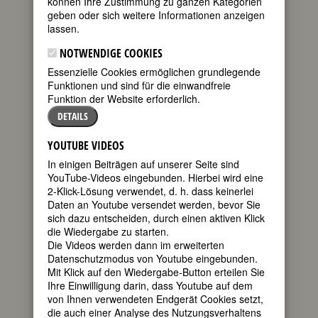
können Ihre Zustimmung zu ganzen Kategorien
geben oder sich weitere Informationen anzeigen
geboren am
lassen.
10. Januar
1903 in
NOTWENDIGE COOKIES
Wakefield,
Essenzielle Cookies ermöglichen grundlegende
Yorkshire
Funktionen und sind für die einwandfreie
gestorben am
Funktion der Website erforderlich.
20. Mai 1975
DETAILS
in St. Ives,
Cornwall
YOUTUBE VIDEOS
englische
In einigen Beiträgen auf unserer Seite sind
Bildhauerin
YouTube-Videos eingebunden. Hierbei wird eine
50. Todestag
2-Klick-Lösung verwendet, d. h. dass keinerlei
am 20. Mai
Wikimedia.org
Daten an Youtube versendet werden, bevor Sie
2025
sich dazu entscheiden, durch einen aktiven Klick
die Wiedergabe zu starten.
Biografie
•
Literatur & Quellen
Die Videos werden dann im erweiterten
Datenschutzmodus von Youtube eingebunden.
BIOGRAFIE
Mit Klick auf den Wiedergabe-Button erteilen Sie
Ihre Einwilligung darin, dass Youtube auf dem
Schon als Kind,
von Ihnen verwendeten Endgerät Cookies setzt,
teilen
als sie mit ihrem
die auch einer Analyse des Nutzungsverhaltens
Vater durch die