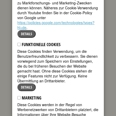
zu Marktforschungs- und Marketing-Zwecken
tweet
einsame, hügelige
dienen können. Näheres zur Cookie-Verwendung
Landschaft des
durch Youtube finden Sie in der Cookie-Policy
Yorkshire fährt,
mail
von Google unter
empfindet sie die
https://policies.google.com/technologies/types?
Formen und Konturen ihrer Umgebung
hl=de
.
als plastische Gebilde. Hepworth wächst
DETAILS
in einem für die Zeit sehr liberalen
Elternhaus auf: Mädchen und Jungen
werden in Erziehung und Ausbildung
FUNKTIONELLE COOKIES
gleich behandelt. Ihr Studium absolviert
Diese Cookies finden Verwendung, um die
sie zusammen mit Henry Moore in
Benutzerfreundlichkeit zu verbessern. Sie dienen
Leeds und am
Royal College of Art
in
vorwiegend zum Speichern von Einstellungen,
London, in das sie, obwohl erst 16 Jahre
die du bei früheren Besuchen der Website
alt, aufgenommen wird.
gemacht hast. Ohne diese Cookies stehen dir
einige Features nicht zur Verfügung. Keine
Übermittlung an Drittanbieter.
DETAILS
MARKETING
Diese Cookies werden in der Regel von
Werbenetzwerken von Drittanbietern platziert, die
Informationen über Ihre Website-Besuche