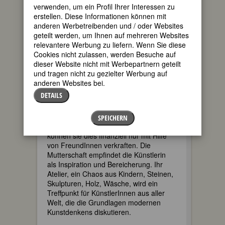
verwenden, um ein Profil Ihrer Interessen zu
erstellen. Diese Informationen können mit
anderen Werbetreibenden und / oder Websites
geteilt werden, um Ihnen auf mehreren Websites
relevantere Werbung zu liefern. Wenn Sie diese
Cookies nicht zulassen, werden Besuche auf
dieser Website nicht mit Werbepartnern geteilt
Während eines zweijährigen
und tragen nicht zu gezielter Werbung auf
Italienaufenthalts entdeckt sie das
anderen Websites bei.
mediterrane Licht und seine Wirkung auf
DETAILS
Skulpturen. 1931 lernt Hepworth ihren
zweiten Ehemann, den Maler Ben
Nicholson, kennen. Als sie 1934 völlig
SPEICHERN
überraschend Drillinge bekommt,
können sie dies finanziell nur mit Hilfe
von FreundInnen verkraften. Die
Mutterschaft empfindet die Künstlerin
als Inspiration und Bereicherung. Ihr
Atelier, ein Chaos aus Kindern, Steinen,
Skulpturen, Holz, Wäsche, wird ein
Treffpunkt für KünstlerInnen aus aller
Welt, die die Grundlagen modernen
Kunstdenkens diskutieren.