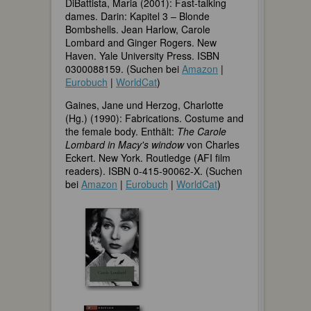
DiBattista, Maria (2001): Fast-talking
dames. Darin: Kapitel 3 – Blonde
Bombshells. Jean Harlow, Carole
Lombard and Ginger Rogers. New
Haven. Yale University Press. ISBN
0300088159. (Suchen bei
Amazon
|
Eurobuch
|
WorldCat
)
Gaines, Jane und Herzog, Charlotte
(Hg.) (1990): Fabrications. Costume and
the female body. Enthält:
The Carole
Lombard in Macy's window
von Charles
Eckert. New York. Routledge (AFI film
readers). ISBN 0-415-90062-X. (Suchen
bei
Amazon
|
Eurobuch
|
WorldCat
)