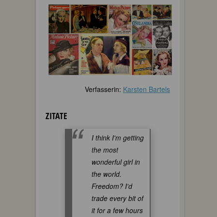
Verfasserin:
Karsten Bartels
ZITATE
I think I'm getting
the most
wonderful girl in
the world.
Freedom? I'd
trade every bit of
it for a few hours