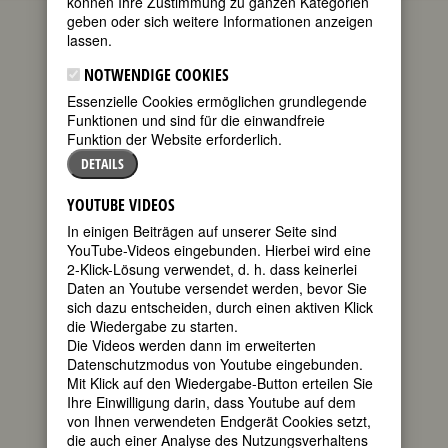
können Ihre Zustimmung zu ganzen Kategorien
geben oder sich weitere Informationen anzeigen
(Jane Alice
lassen.
Peters
[eigentlicher
NOTWENDIGE COOKIES
Name]; Carole
Essenzielle Cookies ermöglichen grundlegende
Peters [erste
Funktionen und sind für die einwandfreie
Version des
Funktion der Website erforderlich.
DETAILS
YOUTUBE VIDEOS
In einigen Beiträgen auf unserer Seite sind
Künstlernamens]; Carole Lombard
YouTube-Videos eingebunden. Hierbei wird eine
Gable)
2-Klick-Lösung verwendet, d. h. dass keinerlei
Daten an Youtube versendet werden, bevor Sie
geboren am 6. Oktober 1908 in Fort
sich dazu entscheiden, durch einen aktiven Klick
Wayne, Indiana
die Wiedergabe zu starten.
gestorben am 16. Januar 1942 bei Las
Die Videos werden dann im erweiterten
Vegas
Datenschutzmodus von Youtube eingebunden.
Mit Klick auf den Wiedergabe-Button erteilen Sie
US-amerikanische Schauspielerin
Ihre Einwilligung darin, dass Youtube auf dem
115. Geburtstag am 6. Oktober 2023
von Ihnen verwendeten Endgerät Cookies setzt,
die auch einer Analyse des Nutzungsverhaltens