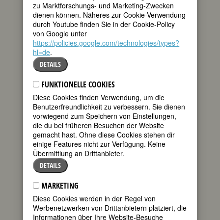
Biografie
•
Zitate
•
Weblinks
•
Literatur &
zu Marktforschungs- und Marketing-Zwecken
Quellen
•
Bildquellen
dienen können. Näheres zur Cookie-Verwendung
durch Youtube finden Sie in der Cookie-Policy
BIOGRAFIE
von Google unter
https://policies.google.com/technologies/types?
teilen
hl=de
.
Carole Lombard
dürfte vor allem
DETAILS
tweet
mit ihrem letzten
Film, ihrem 66.
FUNKTIONELLE COOKIES
übrigens, in
mail
Diese Cookies finden Verwendung, um die
Erinnerung
Benutzerfreundlichkeit zu verbessern. Sie dienen
bleiben: »To Be Or Not to Be« von Ernst
vorwiegend zum Speichern von Einstellungen,
Lubitsch. Zu Lebzeiten war sie in den
die du bei früheren Besuchen der Website
USA ein Idol, und die Nation trauerte,
gemacht hast. Ohne diese Cookies stehen dir
als sie bei einem Flugzeugunglück
einige Features nicht zur Verfügung. Keine
starb. Sie befand sich auf dem Rückflug
Übermittlung an Drittanbieter.
von einer jener Veranstaltungen, mit
denen die Kriegsbegeisterung der
DETAILS
Amerikaner angefeuert wurde. Ihr zu
Ehren nannte sich nun die Besatzung
MARKETING
eines Flugzeugträgers »The
Diese Cookies werden in der Regel von
Lombardians«, und ein Schiff wurde auf
Werbenetzwerken von Drittanbietern platziert, die
ihren Namen getauft.
Informationen über Ihre Website-Besuche