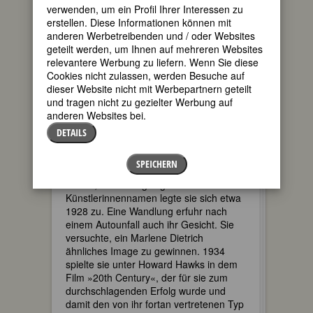
verwenden, um ein Profil Ihrer Interessen zu
erstellen. Diese Informationen können mit
anderen Werbetreibenden und / oder Websites
geteilt werden, um Ihnen auf mehreren Websites
relevantere Werbung zu liefern. Wenn Sie diese
Cookies nicht zulassen, werden Besuche auf
dieser Website nicht mit Werbepartnern geteilt
und tragen nicht zu gezielter Werbung auf
anderen Websites bei.
Carole Lombards Weg zum Ruhm und
DETAILS
Idol begann 1921, als die zwölfjährige
Jane Peters ihr Filmdebut gab; schon im
SPEICHERN
nächsten Film nannte sie sich Carole
Peters; ihren endgültigen
Künstlerinnennamen legte sie sich etwa
1928 zu. Eine Wandlung erfuhr nach
einem Autounfall auch ihr Gesicht. Sie
versuchte, ein Marlene Dietrich
ähnliches Image zu gewinnen. 1934
spielte sie unter Howard Hawks in dem
Film »20th Century«, der für sie zum
durchschlagenden Erfolg wurde und
damit den von ihr fortan vertretenen Typ