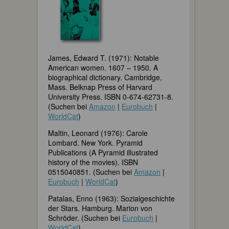
James, Edward T. (1971): Notable
American women. 1607 – 1950. A
biographical dictionary. Cambridge,
Mass. Belknap Press of Harvard
University Press. ISBN 0-674-62731-8.
(Suchen bei
Amazon
|
Eurobuch
|
WorldCat
)
Maltin, Leonard (1976): Carole
Lombard. New York. Pyramid
Publications (A Pyramid illustrated
history of the movies). ISBN
0515040851. (Suchen bei
Amazon
|
Eurobuch
|
WorldCat
)
Patalas, Enno (1963): Sozialgeschichte
der Stars. Hamburg. Marion von
Schröder. (Suchen bei
Eurobuch
|
WorldCat
)