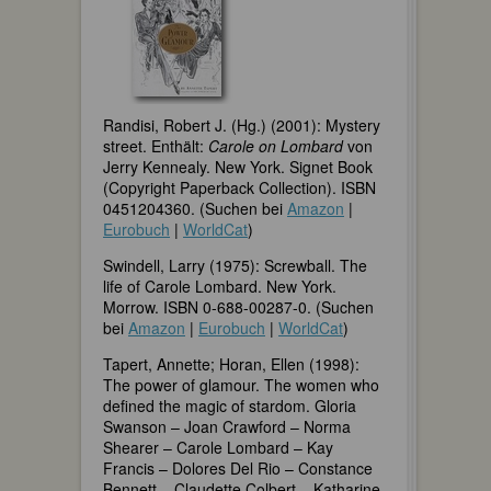
Randisi, Robert J. (Hg.) (2001): Mystery
street. Enthält:
Carole on Lombard
von
Jerry Kennealy. New York. Signet Book
(Copyright Paperback Collection). ISBN
0451204360. (Suchen bei
Amazon
|
Eurobuch
|
WorldCat
)
Swindell, Larry (1975): Screwball. The
life of Carole Lombard. New York.
Morrow. ISBN 0-688-00287-0. (Suchen
bei
Amazon
|
Eurobuch
|
WorldCat
)
Tapert, Annette; Horan, Ellen (1998):
The power of glamour. The women who
defined the magic of stardom. Gloria
Swanson – Joan Crawford – Norma
Shearer – Carole Lombard – Kay
Francis – Dolores Del Rio – Constance
Bennett – Claudette Colbert – Katharine