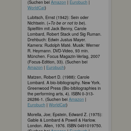
(Suchen bei
Amazon
|
Eurobuch
|
WorldCat
)
Lubitsch, Ernst (1942): Sein oder
Nichtsein. (=
To be or not to be
).
Spielfilm mit Jack Benny, Carole
Lombard, Robert Stack und Sig Ruman.
Drehbuch: Edwin Justus Mayer.
Kamera: Rudolph Maté. Musik: Werner
R. Heymann. DVD-Video, 93 min.
München. Focus Magazin-Verlag, 2007
(Focus-Edition, 33). (Suchen bei
Amazon
|
Eurobuch
)
Matzen, Robert D. (1988): Carole
Lombard. A bio-bibliography. New York.
Greenwood Press (Bio-bibliographies in
the performing arts, 4). ISBN 0-313-
26286-1. (Suchen bei
Amazon
|
Eurobuch
|
WorldCat
)
Morella, Joe; Epstein, Edward Z. (1975):
Gable & Lombard & Powell & Harlow.
London. Allen, 1976. ISBN 0491019750.
(Suchen bei
Amazon
|
Eurobuch
|