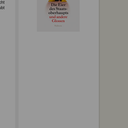
cht
ubt