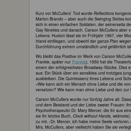
Kurz vor McCullers’ Tod wurde
Reflections
kongenia
Marlon Brando – aber auch die Swinging Sixties ko
sich in einen einfachen Soldaten, der seinerseits 
Gay Nineties und danach. Carson McCullers aber v
Lebens: Huston lässt sie im Frühjahr 1967, vier Mon
Irland einfliegen, und obwohl der ganze Plan wegen
Durchführung extrem umständlich und gefährlich is
Wo bleibt das Positive im Werk von Carson McCull
Frankie
, später nur
Frankie
)
, 1950 hat die Theater
einem der erfolgreichsten Broadway-Stücke. Dies 
aus: Ein Stück über ein sensibles und trotziges ju
ausbleiben. Die Quintessenz ihres Lebens und Schr
»Wie kann sich ein Mensch ohne Liebe und die von 
versetzen? Wie kann man ohne Liebe und den zur 
Carson McCullers wurde nur fünfzig Jahre alt. Dass
und dem Beistand und der Liebe zweier Frauen: ihre
Psychotherapeutin Dr. Mary Mercer, die ihr aus ei
sie ihr letztes Buch,
Clock without Hands,
widmete).
zu mir, ›Dr. Mercer, ich habe meine Seele verloren.‹
Mrs. McCullers, aber vielleicht haben Sie sie verle