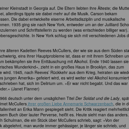
er Kleinstadt in Georgia auf. Die Eltern liebten ihre Älteste; die Mutt
sei, allerdings tippte sie dabei mehr auf die Musik. Carson bekam
essen. Die dabei entwickelte eiserne Arbeitsdisziplin und musikalische
ommen. 1935 ging sie nach New York, entweder um an der Juilliard Scho
ulernen und Schriftstellerin zu werden (was entschieden billiger war).
ebensgeschichte. In New York schlug sie sich mit verschiedenen Jobs 
hre älteren Kadetten Reeves McCullers, der wie sie aus dem Süden s
t schwierig, eins ihrer Hauptprobleme ist, dass er mit ihrem Schreiben u
nsam bekämpfen sie ihre Enttäuschung mit Alkohol. Ende 1940 lassen sie
arisches Wunderkind«, zieht in ein großes Haus in Brooklyn, das zum
ne wird. 1945, nach Reeves’ Rückkehr aus dem Krieg, heiraten sie wied
jungen Amerika« gefeiert wird, es wird weiter viel Alkohol konsumiert
chrieben hat, sich im Delirium um. »Er war nicht begabt. Und das war
nder.« (Janet Flanner)
1966 deutsch unter dem unsäglichen Titel
Der Soldat und die Lady
, spä
dmet McCullers
ihrer großen Liebe Annemarie Schwarzenbach
, die in 
llenheit an Erika Mann gespiegelt sieht. Die Kritik reagiert mehrheitlic
esem Buch über lauter Perverse, heißt es. Heute sieht man das anders.
Sarah Schulman, die ein Stück über McCullers schrieb, sagt: »Von der
sk abgelehnt, man wurde immer gehässiger, je länger sie schrieb, und