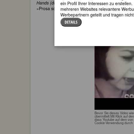
Hands (dt. Uhr ohne Zeiger)
(1961) arbeitete sie a
ein Profil Ihrer Interessen zu erstell
»Prosa sollte wie Lyrik sein«.
mehreren Websites relevantere Werbung
Werbepartnern geteilt und tragen nich
Carson McCullers
DETAILS
Bevor Sie dieses Video wi
übermittelt.Mit Klick auf de
dass Youtube auf dem von 
Cookie-Verwendung durch 