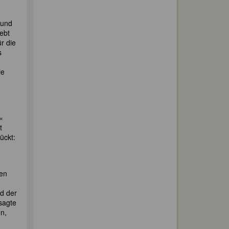
 und
ebt
r die
s
ie
«
t
ückt:
len
nd der
sagte
en,