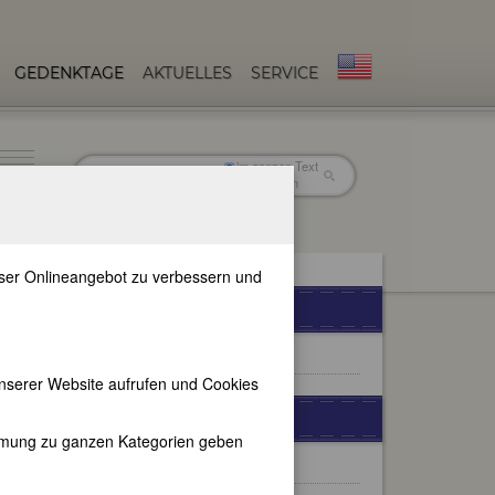
GEDENKTAGE
AKTUELLES
SERVICE
im ganzen Text
nur in Titeln
unser Onlineangebot zu verbessern und
FEMBIO-SPECIALS
Frauenbeziehungen
nserer Website aufrufen und Cookies
WEITERE BIOGRAPHIEN
immung zu ganzen Kategorien geben
Else Lasker-Schüler