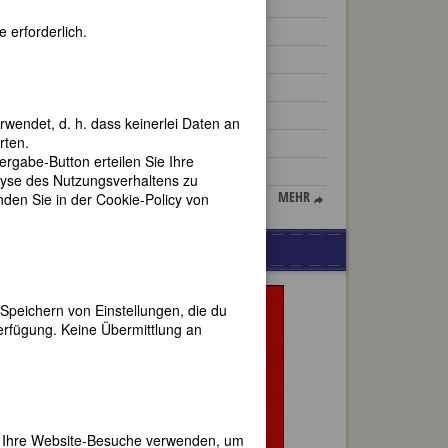
Sibylle Prins
 erforderlich.
Louise Michel
Louise Seidler
Greer Garson
Maria Lazar
rwendet, d. h. dass keinerlei Daten an
rten.
Tarja Kaarina Halonen
gabe-Button erteilen Sie Ihre
Germaine Krull
lyse des Nutzungsverhaltens zu
MEHR
en Sie in der Cookie-Policy von
WERBUNG
en
Speichern von Einstellungen, die du
erfügung. Keine Übermittlung an
 -
len,
s fiel
thout
er Ihre Website-Besuche verwenden, um