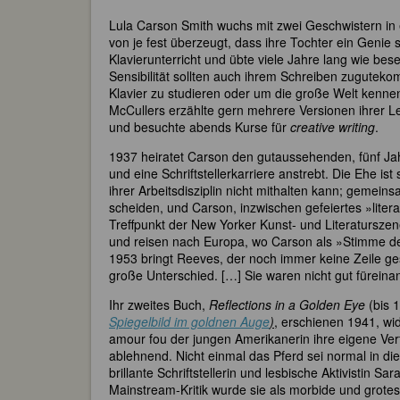
Lula Carson Smith wuchs mit zwei Geschwistern in ein
von je fest überzeugt, dass ihre Tochter ein Genie 
Klavierunterricht und übte viele Jahre lang wie bes
Sensibilität sollten auch ihrem Schreiben zugutek
Klavier zu studieren oder um die große Welt kennenz
McCullers erzählte gern mehrere Versionen ihrer L
und besuchte abends Kurse für
creative writing
.
1937 heiratet Carson den gutaussehenden, fünf Ja
und eine Schriftstellerkarriere anstrebt. Die Ehe is
ihrer Arbeitsdisziplin nicht mithalten kann; gemei
scheiden, und Carson, inzwischen gefeiertes »liter
Treffpunkt der New Yorker Kunst- und Literatursze
und reisen nach Europa, wo Carson als »Stimme des 
1953 bringt Reeves, der noch immer keine Zeile ges
große Unterschied. […] Sie waren nicht gut füreina
Ihr zweites Buch,
Reflections in a Golden Eye
(bis 
Spiegelbild im goldnen Auge
)
, erschienen 1941, wi
amour fou der jungen Amerikanerin ihre eigene Verfa
ablehnend. Nicht einmal das Pferd sei normal in di
brillante Schriftstellerin und lesbische Aktivistin 
Mainstream-Kritik wurde sie als morbide und grote