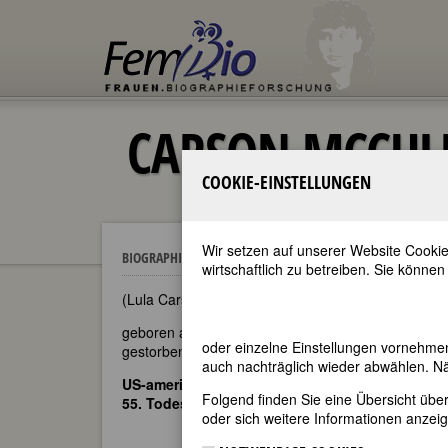
CARSON MCCUL
COOKIE-EINSTELLUNGEN
Wir setzen auf unserer Website Cookie
Carson McCullers
BIOGRAPHIEN
wirtschaftlich zu betreiben. Sie können
(Lula Carson Smith [eigentlicher Name])
geboren am 19. Februar 1917 in Columbus, Georg
oder einzelne Einstellungen vornehme
gestorben am 29. September 1967 in Nyack, New 
auch nachträglich wieder abwählen. Nä
US-amerikanische Schriftstellerin
Folgend finden Sie eine Übersicht üb
55. Todestag am 29. September 2022
oder sich weitere Informationen anzeig