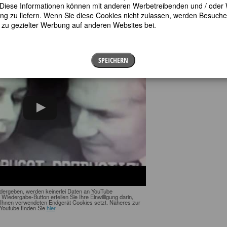
cht Jahre lang; manche Kapitel schrieb sie bis zu zwanzigmal um, denn
en. Diese Informationen können mit anderen Werbetreibenden und / oder
 zu liefern. Wenn Sie diese Cookies nicht zulassen, werden Besuche 
t zu gezielter Werbung auf anderen Websites bei.
 interview YouTube
SPEICHERN
edergeben, werden keinerlei Daten an YouTube
n Wiedergabe-Button erteilen Sie Ihre Einwilligung darin,
Ihnen verwendeten Endgerät Cookies setzt. Näheres zur
Youtube finden Sie
hier
.