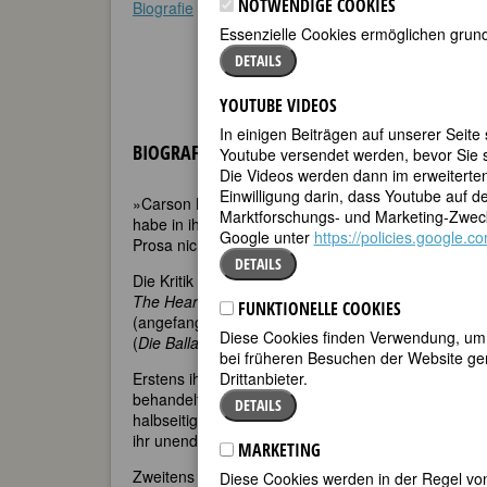
NOTWENDIGE COOKIES
Biografie
•
Zitate
•
Weblinks
•
Literatur & Quellen
Essenzielle Cookies ermöglichen grund
DETAILS
YOUTUBE VIDEOS
In einigen Beiträgen auf unserer Seite
BIOGRAFIE
Youtube versendet werden, bevor Sie s
Die Videos werden dann im erweiterte
Einwilligung darin, dass Youtube auf 
»Carson McCullers ist in meinen Augen die bedeute
Marktforschungs- und Marketing-Zweck
habe in ihrem Werk eine Dichte und einen Adel des G
Google unter
https://policies.google.
Prosa nicht mehr gegeben hat«, urteilt Tennessee W
DETAILS
Die Kritik wollte es anfangs nicht glauben, dass ei
The Heart is a Lonely Hunter
(dt.
Das Herz ist ein 
FUNKTIONELLE COOKIES
(angefangen hatte sie den Roman mit 19). Trotz d
Diese Cookies finden Verwendung, um d
(
Die Ballade vom traurigen Café
und
Der Marsch
),
bei früheren Besuchen der Website gem
Drittanbieter.
Erstens ihre schwere Krankheit. Mit 15 bekam sie r
behandelt wurde. Die Folge waren früh einsetzende 
DETAILS
halbseitig gelähmt; ihre letzten Lebensjahre verbrac
ihr unendlich schwer.
MARKETING
Zweitens ihr Arbeitsethos. McCullers war eine skrup
Diese Cookies werden in der Regel von