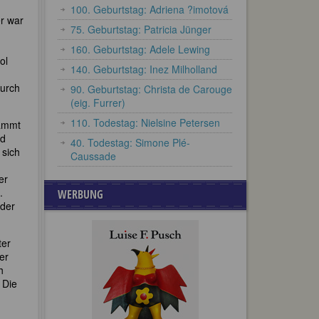
100. Geburtstag: Adriena ?imotová
er war
75. Geburtstag: Patricia Jünger
160. Geburtstag: Adele Lewing
ol
140. Geburtstag: Inez Milholland
durch
90. Geburtstag: Christa de Carouge
(eig. Furrer)
110. Todestag: Nielsine Petersen
tammt
nd
40. Todestag: Simone Plé-
 sich
Caussade
er
.
WERBUNG
 der
ter
der
h
 Die