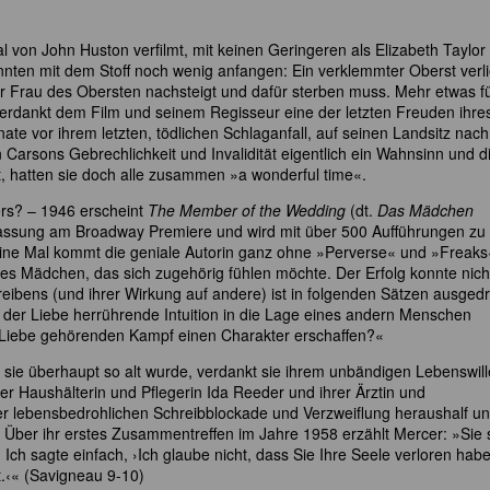
l von John Huston verfilmt, mit keinen Geringeren als Elizabeth Taylor
nnten mit dem Stoff noch wenig anfangen: Ein verklemmter Oberst verli
der Frau des Obersten nachsteigt und dafür sterben muss. Mehr etwas fü
erdankt dem Film und seinem Regisseur eine der letzten Freuden ihre
ate vor ihrem letzten, tödlichen Schlaganfall, auf seinen Landsitz nach
 Carsons Gebrechlichkeit und Invalidität eigentlich ein Wahnsinn und d
t, hatten sie doch alle zusammen »a wonderful time«.
ers? – 1946 erscheint
The Member of the Wedding
(dt.
Das Mädchen
fassung am Broadway Premiere und wird mit über 500 Aufführungen zu
eine Mal kommt die geniale Autorin ganz ohne »Perverse« und »Freaks
nges Mädchen, das sich zugehörig fühlen möchte. Der Erfolg konnte nich
eibens (und ihrer Wirkung auf andere) ist in folgenden Sätzen ausgedr
der Liebe herrührende Intuition in die Lage eines andern Menschen
Liebe gehörenden Kampf einen Charakter erschaffen?«
 sie überhaupt so alt wurde, verdankt sie ihrem unbändigen Lebenswil
r Haushälterin und Pflegerin Ida Reeder und ihrer Ärztin und
ner lebensbedrohlichen Schreibblockade und Verzweiflung heraushalf u
 Über ihr erstes Zusammentreffen im Jahre 1958 erzählt Mercer: »Sie 
 Ich sagte einfach, ›Ich glaube nicht, dass Sie Ihre Seele verloren hab
gt.‹« (Savigneau 9-10)