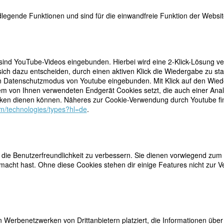
legende Funktionen und sind für die einwandfreie Funktion der Website
 sind YouTube-Videos eingebunden. Hierbei wird eine 2-Klick-Lösung ve
ich dazu entscheiden, durch einen aktiven Klick die Wiedergabe zu sta
n Datenschutzmodus von Youtube eingebunden. Mit Klick auf den Wieder
dem von Ihnen verwendeten Endgerät Cookies setzt, die auch einer Ana
teilen
ndste Autor/in Amerikas, wenn nicht der Welt. Ich
en dienen können. Näheres zur Cookie-Verwendung durch Youtube find
eistes gefunden, wie es sie seit Melville in unserer
tweet
com/technologies/types?hl=de
.
illiams, einer ihrer treusten Freunde.
mail
n Werk von der Reife und Tiefe ihres Erstlingsromans
einsamer Jäger)
von einer 23-Jährigen stammen sollte
es frühen Ruhms ist McCullers’ Werk schmal: Vier Romane, zwei Novell
ie Benutzerfreundlichkeit zu verbessern. Sie dienen vorwiegend zum 
 Gedichte und eine Reihe Kurzgeschichten. Dafür gibt es zwei Gründe:
acht hast. Ohne diese Cookies stehen dir einige Features nicht zur V
heumatisches Fieber, das als Lungenentzündung fehldiagnostiziert und
Schlaganfälle. Ab ihrem 29. Lebensjahr war sie, nach drei Schlaganfäl
hte sie im Rollstuhl oder im Bett, auch der physische Akt des Schreiben
elhaft genaue Stilistin: An ihrem relativ kurzen letzten Roman
Clock wi
 Werbenetzwerken von Drittanbietern platziert, die Informationen üb