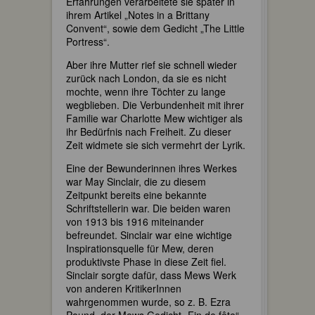
Erfahrungen verarbeitete sie später in
ihrem Artikel „Notes in a Brittany
Convent“, sowie dem Gedicht „The Little
Portress“.
Aber ihre Mutter rief sie schnell wieder
zurück nach London, da sie es nicht
mochte, wenn ihre Töchter zu lange
wegblieben. Die Verbundenheit mit ihrer
Familie war Charlotte Mew wichtiger als
ihr Bedürfnis nach Freiheit. Zu dieser
Zeit widmete sie sich vermehrt der Lyrik.
Eine der Bewunderinnen ihres Werkes
war May Sinclair, die zu diesem
Zeitpunkt bereits eine bekannte
Schriftstellerin war. Die beiden waren
von 1913 bis 1916 miteinander
befreundet. Sinclair war eine wichtige
Inspirationsquelle für Mew, deren
produktivste Phase in diese Zeit fiel.
Sinclair sorgte dafür, dass Mews Werk
von anderen KritikerInnen
wahrgenommen wurde, so z. B. Ezra
Pound, der Mews Gedicht „Fin de fête“