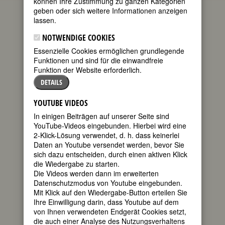
können Ihre Zustimmung zu ganzen Kategorien
geben oder sich weitere Informationen anzeigen
(Charlotte
lassen.
Mary Mew)
NOTWENDIGE COOKIES
geboren am
Essenzielle Cookies ermöglichen grundlegende
15. November
Funktionen und sind für die einwandfreie
1869 in
Funktion der Website erforderlich.
London
gestorben am
DETAILS
24. März 1928
in London
YOUTUBE VIDEOS
britische
In einigen Beiträgen auf unserer Seite sind
YouTube-Videos eingebunden. Hierbei wird eine
2-Klick-Lösung verwendet, d. h. dass keinerlei
Daten an Youtube versendet werden, bevor Sie
Schriftstellerin und Dichterin
sich dazu entscheiden, durch einen aktiven Klick
155. Geburtstag am15. November
die Wiedergabe zu starten.
2024
Die Videos werden dann im erweiterten
Datenschutzmodus von Youtube eingebunden.
Biografie
•
Zitate
•
Literatur & Quellen
Mit Klick auf den Wiedergabe-Button erteilen Sie
Ihre Einwilligung darin, dass Youtube auf dem
BIOGRAFIE
von Ihnen verwendeten Endgerät Cookies setzt,
die auch einer Analyse des Nutzungsverhaltens