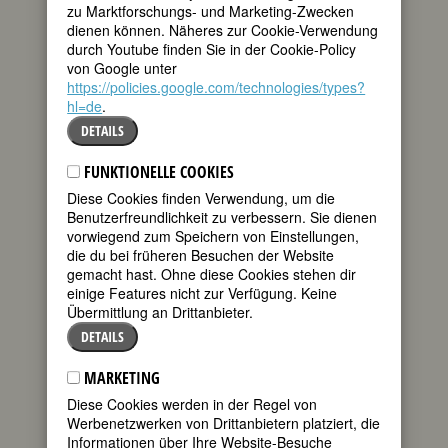
teilen
zu Marktforschungs- und Marketing-Zwecken
Charlotte Mew,
dienen können. Näheres zur Cookie-Verwendung
von ihrer Familie
durch Youtube finden Sie in der Cookie-Policy
tweet
Lotti genannt,
von Google unter
wurde als drittes
https://policies.google.com/technologies/types?
von sieben
mail
hl=de
.
Kindern geboren.
Ihr Vater war der Architekt Frederick
DETAILS
Mew, der die Tochter seines Partners
geheiratet hatte: Anna Kendall. Drei der
FUNKTIONELLE COOKIES
Kinder starben früh, eine Schwester und
Diese Cookies finden Verwendung, um die
ein Bruder wurden später mit
Benutzerfreundlichkeit zu verbessern. Sie dienen
Schizophrenie in psychiatrische
vorwiegend zum Speichern von Einstellungen,
Einrichtungen eingewiesen. Mit ihrer
die du bei früheren Besuchen der Website
verbleibenden Schwester Anne Hatte
gemacht hast. Ohne diese Cookies stehen dir
Charlotte zeitlebens ein enges
einige Features nicht zur Verfügung. Keine
Verhältnis. Laut einer späteren
Übermittlung an Drittanbieter.
Freundin, der Mitinhaberin des Poetry
Bookshops, Alida Monro, beschlossen
DETAILS
die beiden Schwestern schon früh, nicht
zu heiraten, denn sie fürchteten, sie
MARKETING
könnten diese Krankheit vererben. Wie
Diese Cookies werden in der Regel von
sehr dieses Thema Charlotte Mew
Werbenetzwerken von Drittanbietern platziert, die
beschäftigte, zeigt sich darin, dass sie
Informationen über Ihre Website-Besuche