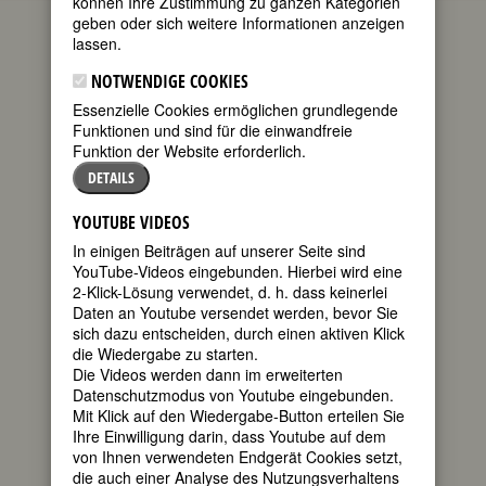
können Ihre Zustimmung zu ganzen Kategorien
geben oder sich weitere Informationen anzeigen
(Charlotte
lassen.
Albertine
Ernestine von
NOTWENDIGE COOKIES
Stein, geb. von
Essenzielle Cookies ermöglichen grundlegende
Schardt)
Funktionen und sind für die einwandfreie
Funktion der Website erforderlich.
geboren
am 25.
DETAILS
Dezember
1742 in
YOUTUBE VIDEOS
Eisenach
In einigen Beiträgen auf unserer Seite sind
gestorben
YouTube-Videos eingebunden. Hierbei wird eine
am 6. Januar
2-Klick-Lösung verwendet, d. h. dass keinerlei
1827 in Weimar
Daten an Youtube versendet werden, bevor Sie
deutsche Hofdame und
sich dazu entscheiden, durch einen aktiven Klick
Schriftstellerin; Freundin Goethes
die Wiedergabe zu starten.
280. Geburtstag am 25. Dezember
Die Videos werden dann im erweiterten
2022
Datenschutzmodus von Youtube eingebunden.
Mit Klick auf den Wiedergabe-Button erteilen Sie
Ihre Einwilligung darin, dass Youtube auf dem
Biografie
•
Zitate
•
Literatur & Quellen
von Ihnen verwendeten Endgerät Cookies setzt,
die auch einer Analyse des Nutzungsverhaltens