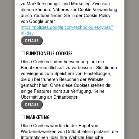
BIOGRAFIE
zu Marktforschungs- und Marketing-Zwecken
dienen können. Näheres zur Cookie-Verwendung
teilen
durch Youtube finden Sie in der Cookie-Policy
Charlotte von
von Google unter
Steins Trauerspiel
https://policies.google.com/technologies/types?
tweet
Dido wurde erst
hl=de
.
1867
veröffentlicht. Sie
mail
DETAILS
hatte das um
1794 geschriebene Drama nicht für den
FUNKTIONELLE COOKIES
Druck bestimmt, wohl auch nicht für eine
Diese Cookies finden Verwendung, um die
Aufführung. Bis zu dieser Publikation
Benutzerfreundlichkeit zu verbessern. Sie dienen
galt die berühmte Freundin Goethes als
vorwiegend zum Speichern von Einstellungen,
das Urbild der weiblichen Idealgestalt
die du bei früheren Besuchen der Website
Iphigenie (1779/1786). Jetzt mußte man
gemacht hast. Ohne diese Cookies stehen dir
erkennen, daß Frau von Stein wohl
einige Features nicht zur Verfügung. Keine
auch eine “weniger edle”, eben
Übermittlung an Drittanbieter.
menschliche Seite gehabt hatte. Der
Freund Goethe war 1786 nach Italien
DETAILS
gereist, ohne ihr vorher auch nur das
mindeste mitzuteilen. Als er nach zwei
MARKETING
Jahren zurückkam, fing er ein Verhältnis
Diese Cookies werden in der Regel von
mit seiner Haushälterin an. In Dido rächt
Werbenetzwerken von Drittanbietern platziert, die
sich Charlotte von Stein
Informationen über Ihre Website-Besuche