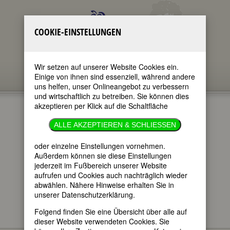
COOKIE-EINSTELLUNGEN
Wir setzen auf unserer Website Cookies ein.
Einige von ihnen sind essenziell, während andere
uns helfen, unser Onlineangebot zu verbessern
und wirtschaftlich zu betreiben. Sie können dies
akzeptieren per Klick auf die Schaltfläche
CHARLOTTE
ALLE AKZEPTIEREN & SCHLIESSEN
VON STEIN
oder einzelne Einstellungen vornehmen.
Außerdem können sie diese Einstellungen
jederzeit im Fußbereich unserer Website
im ganzen Text
aufrufen und Cookies auch nachträglich wieder
nur in Titeln
abwählen. Nähere Hinweise erhalten Sie in
unserer Datenschutzerklärung.
Folgend finden Sie eine Übersicht über alle auf
dieser Website verwendeten Cookies. Sie
Charlotte von Stein
BIOGRAPHIEN