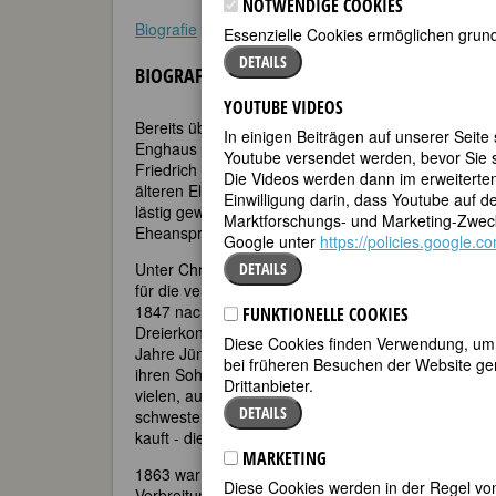
NOTWENDIGE COOKIES
Biografie
•
Zitate
•
Literatur & Quellen
Essenzielle Cookies ermöglichen grund
DETAILS
BIOGRAFIE
YOUTUBE VIDEOS
Bereits über zwölf Jahre Berufserfahrung hat die b
In einigen Beiträgen auf unserer Seite
Enghaus und einen unehelichen Sohn Carl, als sie si
Youtube versendet werden, bevor Sie s
Friedrich Hebbel verlobt. Hebbel ist, wieder einma
Die Videos werden dann im erweiterte
älteren Elisabeth Lensing in Hamburg, der Mutter 
Einwilligung darin, dass Youtube auf 
lästig geworden. Elf Jahre lang hatte die arme Näh
Marktforschungs- und Marketing-Zweck
Eheansprüche zu stellen. Die Wiener Hochzeit aber
Google unter
https://policies.google.
Unter Christines Einfluß beginnt Friedrich, sich me
DETAILS
für die verlassene Elise bedeutet, als Max schwer e
1847 nach Wien. Hebbel ist abweisend - aussprechen
FUNKTIONELLE COOKIES
Dreierkonstellation erweist sich als lebbar: dank der
Diese Cookies finden Verwendung, um d
Jahre Jüngeren statt der Rivalin eine Freundin zu 
bei früheren Besuchen der Website gem
ihren Sohn Carl Elise zur Erziehung in Hamburg. El
Drittanbieter.
vielen, auch immer einfühlsam von Carl berichtende
DETAILS
schwesterlich anteilnehmende “beste Seele” gerich
kauft - die “liebste Tine”.
MARKETING
1863 war Christine Witwe geworden. Noch 47 Jahre 
Diese Cookies werden in der Regel von
Verbreitung seiner Werke einsetzen.