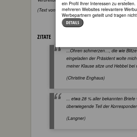
ein Profil Ihrer Interessen zu erstell
mehreren Websites relevantere Werbung
(Text von 1991)
Werbepartnern geteilt und tragen nich
DETAILS
ZITATE
...Ohren schmerzen…, die wie Blitze 
eingeladen der Präsident wolte mich 
meiner Klause sitze und Hebbel bei
(Christine Enghaus)
... etwa 28 % aller bekannten Briefe
überwiegende Teil der Korrespondenz 
(Langner)