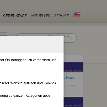
GEDENKTAGE
AKTUELLES
SERVICE
im ganzen Text
nur in Titeln
unser Onlineangebot zu verbessern und
FEMBIO-SPECIALS
FemBiografien von Swantje Koch-
Kanz (1939-2022)
nserer Website aufrufen und Cookies
Frauen aus Wien
immung zu ganzen Kategorien geben
WEITERE BIOGRAPHIEN