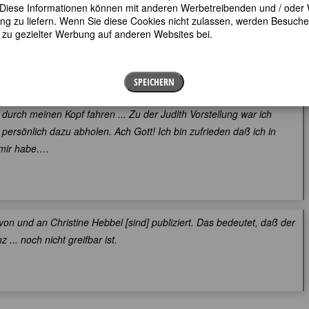
en. Diese Informationen können mit anderen Werbetreibenden und / oder
 zu liefern. Wenn Sie diese Cookies nicht zulassen, werden Besuche 
t zu gezielter Werbung auf anderen Websites bei.
Verfasserin:
Swantje Koch
SPEICHERN
durch meinen Kopf fahren ... Zu der Judith Vorstellung war ich
persönlich dazu abholen. Ach Gott! Ich bin zufrieden daß ich in
 mir habe….
 von und an Christine Hebbel [sind] publiziert. Das bedeutet, daß der
... noch nicht greifbar ist.