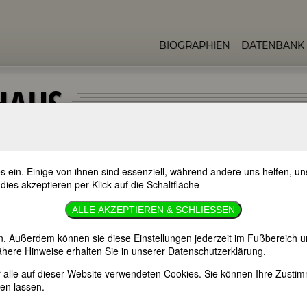
BIOGRAPHIEN
DATENBANK
HAUS
s ein. Einige von ihnen sind essenziell, während andere uns helfen, 
 dies akzeptieren per Klick auf die Schaltfläche
sen (Pseudonym: Enghaus))
ALLE AKZEPTIEREN & SCHLIESSEN
n. Außerdem können sie diese Einstellungen jederzeit im Fußbereich u
here Hinweise erhalten Sie in unserer Datenschutzerklärung.
atet mit Friedrich Hebbel, Freundin von Elise
er alle auf dieser Website verwendeten Cookies. Sie können Ihre Zust
en lassen.