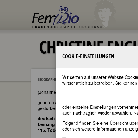
CHRISTINE ENG
COOKIE-EINSTELLUNGEN
Wir setzen auf unserer Website Cookie
Christine Enghaus, verh. Hebbel
BIOGRAPHIEN
wirtschaftlich zu betreiben. Sie können
(Johanne Louise Christine Hebbel, geb. Engehau
geboren am 9. Februar 1817 in Braunschweig
oder einzelne Einstellungen vornehme
gestorben am 30. Juni 1910 in Wien
auch nachträglich wieder abwählen. Nä
deutsch-österreichische Schauspielerin; verheir
Folgend finden Sie eine Übersicht üb
Lensing
oder sich weitere Informationen anzeig
115. Todestag am 30. Juni 2025