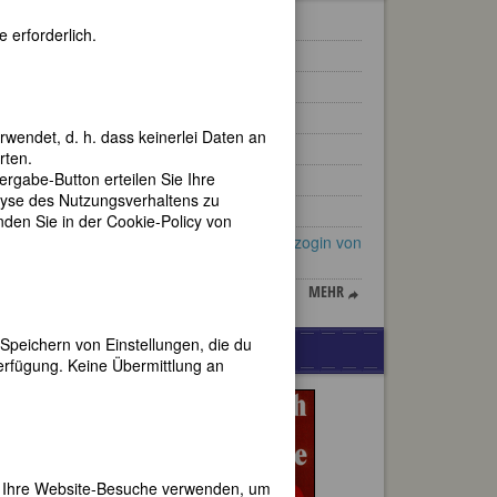
Delphine Seyrig
 erforderlich.
Marie Taglioni
Kate O’Brien
Lisa Tetzner
rwendet, d. h. dass keinerlei Daten an
Lu Märten
rten.
gabe-Button erteilen Sie Ihre
Edith Stein
lyse des Nutzungsverhaltens zu
Bertha Pappenheim
en Sie in der Cookie-Policy von
Maria Pawlowna, Großherzogin von
Sachsen-Weimar
s es
e Mai
MEHR
zehn
Speichern von Einstellungen, die du
WERBUNG
l
erfügung. Keine Übermittlung an
le
er Ihre Website-Besuche verwenden, um