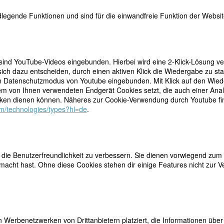
legende Funktionen und sind für die einwandfreie Funktion der Website
teilen
erühmte 28jährige Burgschauspielerin Christine
 sind YouTube-Videos eingebunden. Hierbei wird eine 2-Klick-Lösung ve
ch mit dem vier Jahre älteren mittellosen Dichter
ich dazu entscheiden, durch einen aktiven Klick die Wiedergabe zu sta
tweet
l, auf Versorgung aus. Die Beziehung zur neun Jahre
n Datenschutzmodus von Youtube eingebunden. Mit Klick auf den Wieder
seiner zwei Söhne Ernst (gest. 1843) und Max, war ihm
mail
dem von Ihnen verwendeten Endgerät Cookies setzt, die auch einer Ana
erin Elise ihn vor dem absoluten Elend bewahrt, ohne
en dienen können. Näheres zur Cookie-Verwendung durch Youtube find
 provoziert sie doch zu verzweifelter Wut; es kommt zum Bruch.
com/technologies/types?hl=de
.
nschlich etwas weiterzuentwickeln. Aber nur sie kann sich vorstellen, wa
rkrankt und stirbt. Auf ihre großherzige Einladung hin kommt Elise End
 kann sich Elise nur, ausgerechnet, bei Christine. Die komplizierte
 Hochherzigkeit Christines und der Bereitschaft Elises, in der fast vier
ie Benutzerfreundlichkeit zu verbessern. Sie dienen vorwiegend zum 
sehen. Bei der Trennung am 27.8.1848 übergibt Christine vertrauensvol
acht hast. Ohne diese Cookies stehen dir einige Features nicht zur V
ise wiederum schreibt an Hebbel zukünftig nur noch das Nötigste; ihre
n Briefe sind bis zu ihrem elenden Tod 1854 fast ausschließlich an die
tet. 1899 wird Elise aus dem Armengrab umgebettet; die neue Grabstel
lang wird sie sich erfolgreich für das Andenken ihres Mannes und die
 Werbenetzwerken von Drittanbietern platziert, die Informationen üb