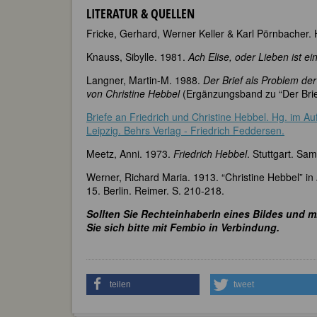
LITERATUR & QUELLEN
Fricke, Gerhard, Werner Keller & Karl Pörnbacher.
Knauss, Sibylle. 1981.
Ach Elise, oder Lieben ist e
Langner, Martin-M. 1988.
Der Brief als Problem der
von Christine Hebbel
(Ergänzungsband zu “Der Brief
Briefe an Friedrich und Christine Hebbel. Hg. im 
Leipzig. Behrs Verlag - Friedrich Feddersen.
Meetz, Anni. 1973.
Friedrich Hebbel
. Stuttgart. Sa
Werner, Richard Maria. 1913. “Christine Hebbel” in
15. Berlin. Reimer. S. 210-218.
Sollten Sie RechteinhaberIn eines Bildes und m
Sie sich bitte mit Fembio in Verbindung.
teilen
tweet