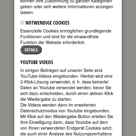
können Ihre Zustimmung zu ganzen Kategorien
in Earlham
geben oder sich weitere Informationen anzeigen
Hall/Norwich,
lassen.
England
gestorben am
NOTWENDIGE COOKIES
12. Oktober
Essenzielle Cookies ermöglichen grundlegende
1845 in Lepton
Funktionen und sind für die einwandfreie
Lane
Funktion der Website erforderlich.
englische
DETAILS
Gefängnisreformerin
180. Todestag am 12. Oktober 2025
YOUTUBE VIDEOS
In einigen Beiträgen auf unserer Seite sind
YouTube-Videos eingebunden. Hierbei wird eine
Biografie
•
Zitate
•
Literatur & Quellen
2-Klick-Lösung verwendet, d. h. dass keinerlei
BIOGRAFIE
Daten an Youtube versendet werden, bevor Sie
sich dazu entscheiden, durch einen aktiven Klick
die Wiedergabe zu starten.
teilen
Nach einer
Die Videos werden dann im erweiterten
sorglosen Jugend
Datenschutzmodus von Youtube eingebunden.
tweet
auf dem Landgut
Mit Klick auf den Wiedergabe-Button erteilen Sie
ihrer Eltern fühlte
Ihre Einwilligung darin, dass Youtube auf dem
sich Elizabeth Fry
mail
von Ihnen verwendeten Endgerät Cookies setzt,
innerlich zerrissen
die auch einer Analyse des Nutzungsverhaltens