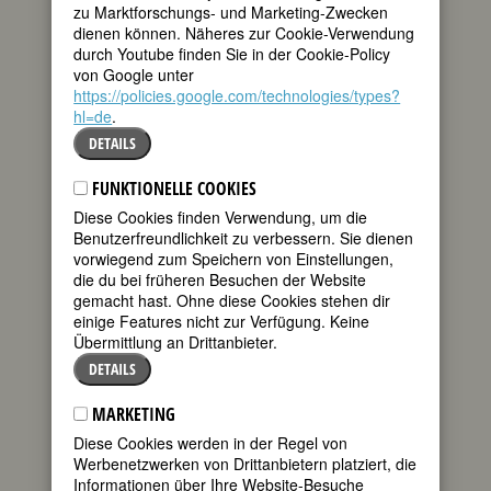
und unbefriedigt.
zu Marktforschungs- und Marketing-Zwecken
dienen können. Näheres zur Cookie-Verwendung
Durch die Predigten eines Quäkers zum
durch Youtube finden Sie in der Cookie-Policy
Glauben erweckt, wandte sie sich von
von Google unter
allen weltlichen Vergnügungen ab und
https://policies.google.com/technologies/types?
trug fortan die graue Keidung der
hl=de
.
QuäkerInnen.
DETAILS
Ihre erste Tat der Nächstenliebe war die
Gründung einer Schule für die
FUNKTIONELLE COOKIES
verwahrlosten Kinder der Umgebung.
Diese Cookies finden Verwendung, um die
Mit zwanzig Jahren heiratete sie den
Benutzerfreundlichkeit zu verbessern. Sie dienen
Bankier Josef Fry und zog mit ihm nach
vorwiegend zum Speichern von Einstellungen,
London, wo sie in glücklicher Ehe 16
die du bei früheren Besuchen der Website
Kinder gebar.
gemacht hast. Ohne diese Cookies stehen dir
1813 fand sie beim Besuch des
einige Features nicht zur Verfügung. Keine
Frauengefängnisses Newgate die große
Übermittlung an Drittanbieter.
Aufgabe ihres Lebens. Die
DETAILS
unvorstellbaren Verhältnisse dort
veranlaßten sie zur Gründung des
MARKETING
“Frauenvereins zur Förderung
Diese Cookies werden in der Regel von
weiblicher Gefangener” (1817). Ihre
Werbenetzwerken von Drittanbietern platziert, die
Leitgedanken waren: Strafe als
Informationen über Ihre Website-Besuche
Erziehung - Erziehung durch Arbeit -