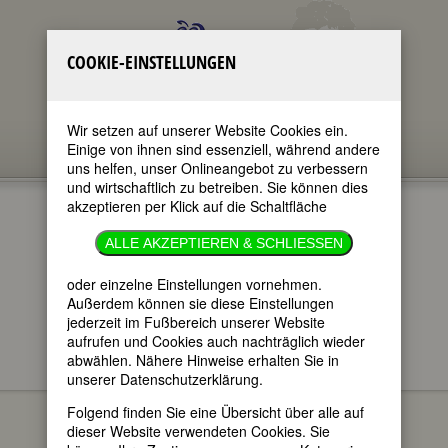
COOKIE-EINSTELLUNGEN
Wir setzen auf unserer Website Cookies ein.
Einige von ihnen sind essenziell, während andere
uns helfen, unser Onlineangebot zu verbessern
und wirtschaftlich zu betreiben. Sie können dies
akzeptieren per Klick auf die Schaltfläche
ELIZABETH FRY
ALLE AKZEPTIEREN & SCHLIESSEN
im ganzen Text
oder einzelne Einstellungen vornehmen.
nur in Titeln
Außerdem können sie diese Einstellungen
jederzeit im Fußbereich unserer Website
aufrufen und Cookies auch nachträglich wieder
abwählen. Nähere Hinweise erhalten Sie in
unserer Datenschutzerklärung.
Elizabeth Fry
BIOGRAPHIEN
Folgend finden Sie eine Übersicht über alle auf
geboren am
dieser Website verwendeten Cookies. Sie
21. Mai 1780