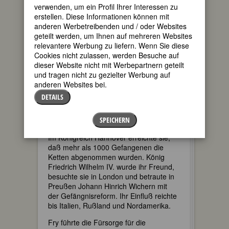
verwenden, um ein Profil Ihrer Interessen zu
Selbstverwaltung der Strafgefangenen -
erstellen. Diese Informationen können mit
Hilfe für die Entlassenen.
anderen Werbetreibenden und / oder Websites
Mit ihrer bezwingenden Ausstrahlung
geteilt werden, um Ihnen auf mehreren Websites
gewann sie das Vertrauen der
relevantere Werbung zu liefern. Wenn Sie diese
Gefangenen, aber auch das der
Cookies nicht zulassen, werden Besuche auf
WärterInnen, Direktoren, Minister,
dieser Website nicht mit Werbepartnern geteilt
FürstInnen und KönigInnen, bei denen
und tragen nicht zu gezielter Werbung auf
sie viel für das Wohl der Unterdrückten
anderen Websites bei.
erreichte. Sie trug ihre Ideen auch in
DETAILS
andere Länder und leitete so die
Umgestaltung des Gefängniswesens
SPEICHERN
unseres ganzen Kulturkreises ein.
Im Königreich Hannover erreichte sie,
daß mehr als 1000 Gefangenen die
Ketten abgenommen wurden. König
Friedrich Wilhelm IV. wurde ihr Freund,
besuchte sie in London und betraute in
Preußen Johann Hinrich Wichern mit
der Gefängnisreform. Ihr Einfluß reichte
bis Italien, Rußland und Nordamerika.
Fry führte die Fürsorge für die