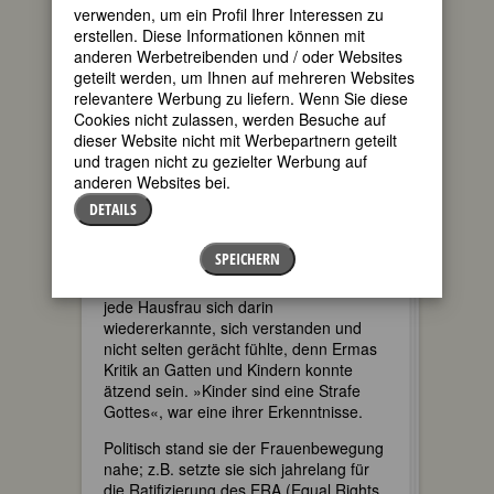
verwenden, um ein Profil Ihrer Interessen zu
und »I lost everything in the post-natal
erstellen. Diese Informationen können mit
depression«.
anderen Werbetreibenden und / oder Websites
Erma Bombeck, die »berühmteste
geteilt werden, um Ihnen auf mehreren Websites
Hausfrau der Welt« (so ihr deutscher
relevantere Werbung zu liefern. Wenn Sie diese
Verlag) war die beliebteste US-
Cookies nicht zulassen, werden Besuche auf
amerikanische Humoristin im letzten
dieser Website nicht mit Werbepartnern geteilt
Drittel des vorigen Jahrhunderts. Sie
und tragen nicht zu gezielter Werbung auf
schilderte mit umwerfender Komik und
anderen Websites bei.
beißendem Sarkasmus Freud und Leid
DETAILS
der Gattin, Hausfrau und Mutter aus
dem amerikanischen Vorstadtghetto –
SPEICHERN
so präzise und mit solcher Freude am
(oft grotesk übertriebenen) Detail, dass
jede Hausfrau sich darin
wiedererkannte, sich verstanden und
nicht selten gerächt fühlte, denn Ermas
Kritik an Gatten und Kindern konnte
ätzend sein. »Kinder sind eine Strafe
Gottes«, war eine ihrer Erkenntnisse.
Politisch stand sie der Frauenbewegung
nahe; z.B. setzte sie sich jahrelang für
die Ratifizierung des ERA (Equal Rights