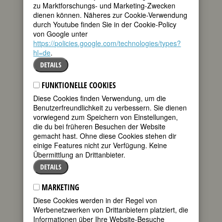
zu Marktforschungs- und Marketing-Zwecken
Bombeck besitze
dienen können. Näheres zur Cookie-Verwendung
tweet
ich ein 650 Seiten
durch Youtube finden Sie in der Cookie-Policy
starkes,
von Google unter
zerlesenes
mail
https://policies.google.com/technologies/types?
Taschenbuch aus
hl=de
.
dem Jahre 1987. »3 Bestseller in einem
Band« steht darauf. Die Bestseller
DETAILS
tragen typische Bombeck-Titel: »Nur der
Pudding hört mein Seufzen«, »Wenn
FUNKTIONELLE COOKIES
meine Welt voll Kirschen ist, was tu ich
Diese Cookies finden Verwendung, um die
mit den Kernen?« und »Ich hab mein
Benutzerfreundlichkeit zu verbessern. Sie dienen
Herz im Wäschekorb verloren«. Sie
vorwiegend zum Speichern von Einstellungen,
stammen allerdings nicht von Bombeck,
die du bei früheren Besuchen der Website
sondern sind Eingebungen der
gemacht hast. Ohne diese Cookies stehen dir
Schriftstellerin und kongenialen
einige Features nicht zur Verfügung. Keine
Übersetzerin Isabella Nadolny (Mutter
Übermittlung an Drittanbieter.
von Sten).
DETAILS
Im Original heißen die Bände, der Reihe
nach: »At Wit's End« (Titel ihrer
MARKETING
Kolumne, die ab Mitte der 1960er Jahre
Diese Cookies werden in der Regel von
dreimal wöchentlich in 700 Zeitungen
Werbenetzwerken von Drittanbietern platziert, die
nachgedruckt wurde), »If life is a bowl of
Informationen über Ihre Website-Besuche
cherries, what am I doing in the pits?«