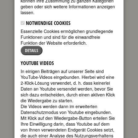
können Ihre Zustimmung zu ganzen Kategorien
geben oder sich weitere Informationen anzeigen
geboren am
lassen.
21. Februar
1927 in
NOTWENDIGE COOKIES
Dayton, Ohio
Essenzielle Cookies ermöglichen grundlegende
gestorben am
Funktionen und sind für die einwandfreie
22. April 1996
Funktion der Website erforderlich.
in San
DETAILS
Francisco
US-
YOUTUBE VIDEOS
In einigen Beiträgen auf unserer Seite sind
YouTube-Videos eingebunden. Hierbei wird eine
2-Klick-Lösung verwendet, d. h. dass keinerlei
amerikanische Humoristin
Daten an Youtube versendet werden, bevor Sie
30. Todestag am 22. April 2026
sich dazu entscheiden, durch einen aktiven Klick
die Wiedergabe zu starten.
Biografie
•
Zitate
•
Weblinks
•
Literatur &
Die Videos werden dann im erweiterten
Quellen
Datenschutzmodus von Youtube eingebunden.
Mit Klick auf den Wiedergabe-Button erteilen Sie
BIOGRAFIE
Ihre Einwilligung darin, dass Youtube auf dem
von Ihnen verwendeten Endgerät Cookies setzt,
die auch einer Analyse des Nutzungsverhaltens
teilen
Von Erma