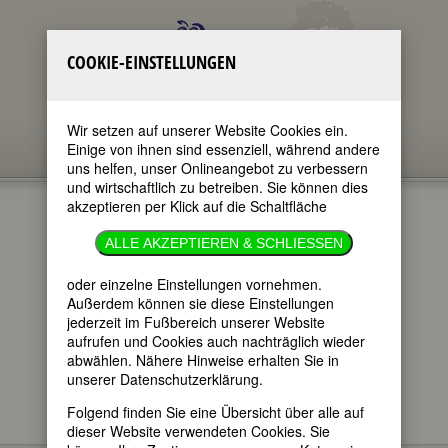
COOKIE-EINSTELLUNGEN
Wir setzen auf unserer Website Cookies ein.
Einige von ihnen sind essenziell, während andere
uns helfen, unser Onlineangebot zu verbessern
und wirtschaftlich zu betreiben. Sie können dies
akzeptieren per Klick auf die Schaltfläche
ERMA
ALLE AKZEPTIEREN & SCHLIESSEN
BOMBECK
oder einzelne Einstellungen vornehmen.
Außerdem können sie diese Einstellungen
jederzeit im Fußbereich unserer Website
im ganzen Text
aufrufen und Cookies auch nachträglich wieder
nur in Titeln
abwählen. Nähere Hinweise erhalten Sie in
unserer Datenschutzerklärung.
Folgend finden Sie eine Übersicht über alle auf
dieser Website verwendeten Cookies. Sie
Erma Bombeck
BIOGRAPHIEN