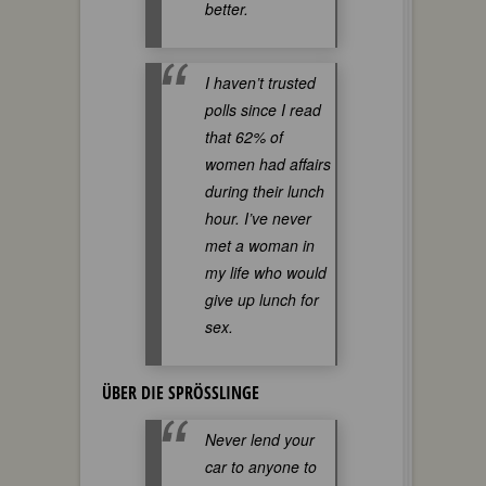
better.
I haven’t trusted
polls since I read
that 62% of
women had affairs
during their lunch
hour. I’ve never
met a woman in
my life who would
give up lunch for
sex.
ÜBER DIE SPRÖSSLINGE
Never lend your
car to anyone to