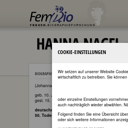
HANNA NAGEL
COOKIE-EINSTELLUNGEN
Wir setzen auf unserer Website Cookie
Hanna Nagel
BIOGRAPHIEN
wirtschaftlich zu betreiben. Sie können
(Johanna Nagel [Geburtsname])
geb. 10. Juni 1907 in Heidelberg
oder einzelne Einstellungen vornehme
gest. 15. März 1975 in Heidelberg
auch nachträglich wieder abwählen. Nä
deutsche Graphikerin und Malerin
Folgend finden Sie eine Übersicht üb
50. Todestag am 15. März 2025
oder sich weitere Informationen anzeig