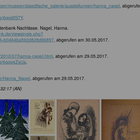
ungen/museen/staedtische_galerie/ausstellungen/hanna_nagel
, abgeruf
rg/6qqdiIS7Y
.
enbank Nachlässe. Nagel, Hanna.
nk.de/viewsingle.php?
id=b0464ba592d828d96897
, abgerufen am 30.05.2017.
e/2010/07/hanna-nagel.html
, abgerufen am 29.05.2017.
org/6qqg4ZsUa
.
de/Hanna_Nagel
, abgerufen am 29.05.2017.
:32:17 (AN)