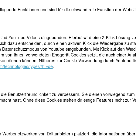
Bildquellen
legende Funktionen und sind für die einwandfreie Funktion der Website
 sind YouTube-Videos eingebunden. Hierbei wird eine 2-Klick-Lösung ve
ich dazu entscheiden, durch einen aktiven Klick die Wiedergabe zu sta
n Datenschutzmodus von Youtube eingebunden. Mit Klick auf den Wieder
dem von Ihnen verwendeten Endgerät Cookies setzt, die auch einer Ana
teilen
n verlangt sie Bleistift und Papier, um zu zeichnen. Sie
en dienen können. Näheres zur Cookie-Verwendung durch Youtube find
 Vater, Großkaufmann, erkennen die Begabung und
tweet
com/technologies/types?hl=de
.
schwer, und sie zeichnet später immer wieder den Tod.
mail
skunstschule in Karlsruhe, nach drei Jahren geht sie
ar sie Meisterschülerin und gehörte, schon als
t.
ie Benutzerfreundlichkeit zu verbessern. Sie dienen vorwiegend zum 
t dem sie fast zwei Jahre lang in Rom lebt, nachdem sie 1933 den Rom-
acht hast. Ohne diese Cookies stehen dir einige Features nicht zur V
Im Krieg waren ihre
„Dunklen Blätter“
verfemt (entartet), und sie versch
iterin oder zeichnet in der Anatomie Leichenteile für Biologiebücher.
 Werbenetzwerken von Drittanbietern platziert, die Informationen üb