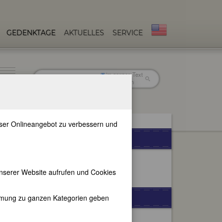
GEDENKTAGE
AKTUELLES
SERVICE
im ganzen Text
nur in Titeln
unser Onlineangebot zu verbessern und
WEITERE SPRACHEN
nserer Website aufrufen und Cookies
FEMBIO-SPECIALS
immung zu ganzen Kategorien geben
Frauen aus Karlsruhe