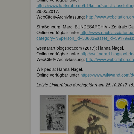
https://www.karlsruhe.de/b1/kultur/kunst_ausstell
29.05.2017.
WebCite®-Archivfassung:
http://www.webcitation.o
Straßenburg, Marc: BUNDESARCHIV - Zentrale Dat
Online verfügbar unter
http://www.nachlassdatenba
category=N&person_id=53662&asset_id=59179&s
weimarart.blogspot.com (2017): Hanna Nagel.
Online verfügbar unter
http://weimarart.blogspot.d
WebCite®-Archivfassung:
http://www.webcitation.
Wikipedia: Hanna Nagel.
Online verfügbar unter
https://www.wikiwand.com/
Letzte Linkprüfung durchgeführt am 25.10.2017 18