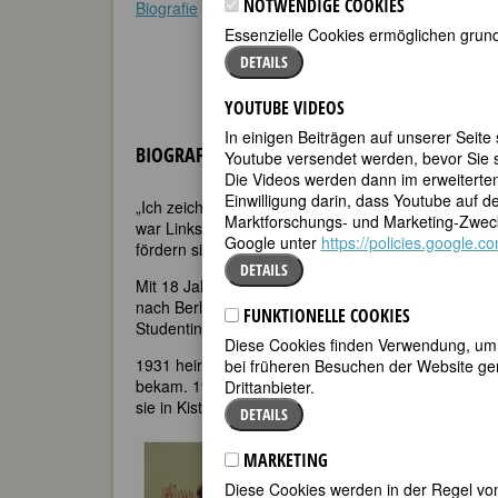
NOTWENDIGE COOKIES
Biografie
•
Zitate
•
Weblinks
•
Literatur & Quellen
•
Essenzielle Cookies ermöglichen grund
DETAILS
YOUTUBE VIDEOS
In einigen Beiträgen auf unserer Seite
BIOGRAFIE
Youtube versendet werden, bevor Sie s
Die Videos werden dann im erweiterte
Einwilligung darin, dass Youtube auf 
„Ich zeichne, weil es mein Leben ist.“ Mit drei Jahre
Marktforschungs- und Marketing-Zweck
war Linkshänderin. Ihre Mutter, Lehrerin, und ihr
Google unter
https://policies.google.
fördern sie. Der frühe Tod des Vaters belastet sie 
DETAILS
Mit 18 Jahren beginnt sie ihr Studium an der Lande
nach Berlin zu Emil Orlik. In beiden Kunstschulen w
FUNKTIONELLE COOKIES
Studentin unter Professoren, zur Neuen Sachlichkei
Diese Cookies finden Verwendung, um d
1931 heiratet sie einen Kollegen, Hans Fischer, mi
bei früheren Besuchen der Website gem
bekam. 1938 bekommt sie das langersehnte Kind. 
Drittanbieter.
sie in Kisten und Koffer. Sie arbeitet als Fabrikarbe
DETAILS
MARKETING
Diese Cookies werden in der Regel von