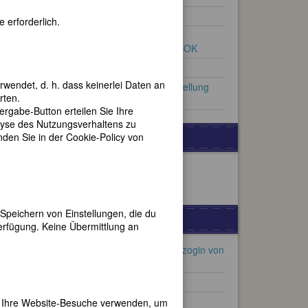
Berühmte Malerinnen
 erforderlich.
Künstlerinnen und
Kunstförderinnen der GEDOK
Frauen aus Heidelberg
rwendet, d. h. dass keinerlei Daten an
Künstlerinnen - Eine Ausstellung
rten.
von Almut Nitzsche
gabe-Button erteilen Sie Ihre
lyse des Nutzungsverhaltens zu
GESPONSORT VON:
en Sie in der Cookie-Policy von
Speichern von Einstellungen, die du
WEITERE BIOGRAPHIEN
Preis
erfügung. Keine Übermittlung an
ließt
Maria Pawlowna, Großherzogin von
Sachsen-Weimar
Dorothy Day
Melina Mercouri
er Ihre Website-Besuche verwenden, um