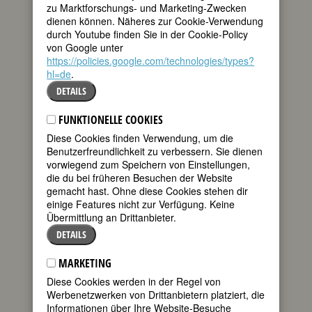
zu Marktforschungs- und Marketing-Zwecken
teilen
dienen können. Näheres zur Cookie-Verwendung
»Eene eenzige
durch Youtube finden Sie in der Cookie-Policy
Frau regeert dat
von Google unter
tweet
wunnerschöne
https://policies.google.com/technologies/types?
Land ganz alleen.
hl=de
.
Oh ne, dat dörf
mail
doch nicht sin!«
DETAILS
sagt ein älterer Mann kopfschüttelnd zu
Heide Simonis auf einer Veranstaltung
FUNKTIONELLE COOKIES
des Bauernverbandes, nachdem sie am
Diese Cookies finden Verwendung, um die
19. Mai 1993 überraschend
Benutzerfreundlichkeit zu verbessern. Sie dienen
Ministerpräsidentin von Schleswig-
vorwiegend zum Speichern von Einstellungen,
Holstein geworden ist.
die du bei früheren Besuchen der Website
Heide Simonis ist die einzige der
gemacht hast. Ohne diese Cookies stehen dir
begabten SPD-Frauen der ersten
einige Features nicht zur Verfügung. Keine
Nachkriegsgeneration, die es so weit
Übermittlung an Drittanbieter.
nach oben schafft: jüngste Abgeordnete
DETAILS
des Bundestages, einziges weibliches
Mitglied des Haushaltsausschusses,
MARKETING
erste Ministerpräsidentin der Republik.
Diese Cookies werden in der Regel von
In ihrem Buch
Unter Männern
(2003)
Werbenetzwerken von Drittanbietern platziert, die
formuliert sie engagiert und
Informationen über Ihre Website-Besuche