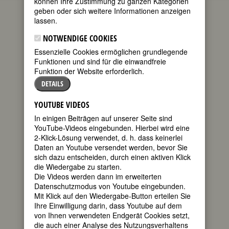
können Ihre Zustimmung zu ganzen Kategorien
geben oder sich weitere Informationen anzeigen
(Heide
lassen.
Simonis, geb.
Steinhardt)
NOTWENDIGE COOKIES
Essenzielle Cookies ermöglichen grundlegende
geboren am 4.
Funktionen und sind für die einwandfreie
Juli 1943 in
Funktion der Website erforderlich.
Bonn
gestorben am
DETAILS
12. Juli 2023 in
Kiel
YOUTUBE VIDEOS
deutsche
In einigen Beiträgen auf unserer Seite sind
Politikerin
YouTube-Videos eingebunden. Hierbei wird eine
(SPD) und
2-Klick-Lösung verwendet, d. h. dass keinerlei
Volkswirtin; Ministerpräsidentin von
Daten an Youtube versendet werden, bevor Sie
Schleswig-Holstein 1993-2005
sich dazu entscheiden, durch einen aktiven Klick
80. Geburtstag am 4. Juli 2023
die Wiedergabe zu starten.
Die Videos werden dann im erweiterten
Datenschutzmodus von Youtube eingebunden.
Biografie
•
Zitate
•
Weblinks
•
Literatur &
Mit Klick auf den Wiedergabe-Button erteilen Sie
Quellen
Ihre Einwilligung darin, dass Youtube auf dem
von Ihnen verwendeten Endgerät Cookies setzt,
BIOGRAFIE
die auch einer Analyse des Nutzungsverhaltens