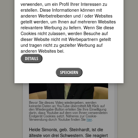
unterhaltsam ihre politischen Positionen,
verwenden, um ein Profil Ihrer Interessen zu
berichtet aber auch von der Demontage
erstellen. Diese Informationen können mit
durch die eigenen Genossen: »Und
anderen Werbetreibenden und / oder Websites
schon beginnen die Geier über dem
geteilt werden, um Ihnen auf mehreren Websites
Stuhl zu kreisen, noch während man
relevantere Werbung zu liefern. Wenn Sie diese
darauf sitzt.«
Cookies nicht zulassen, werden Besuche auf
dieser Website nicht mit Werbepartnern geteilt
Lass mal schnacken! Folge 14:
und tragen nicht zu gezielter Werbung auf
anderen Websites bei.
Heide Simonis
DETAILS
SPEICHERN
Bevor Sie dieses Video wiedergeben, werden
keinerlei Daten an YouTube übermittelt.Mit Klick auf
den Wiedergabe-Button erteilen Sie Ihre Einwilligung
darin, dass Youtube auf dem von Ihnen verwendeten
Endgerät Cookies setzt. Näheres zur Cookie-
Verwendung durch Youtube finden Sie
hier
.
Heide Simonis, geb. Steinhardt, ist die
älteste von drei Schwestern. Sie reagiert