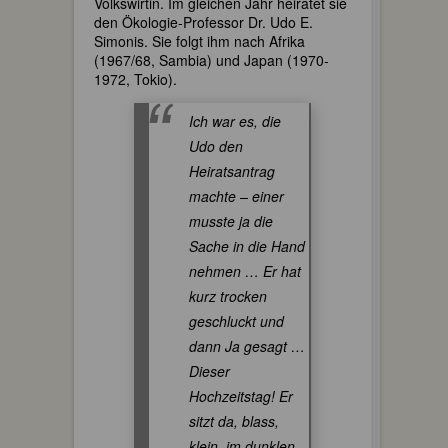
Volkswirtin. Im gleichen Jahr heiratet sie
den Ökologie-Professor Dr. Udo E.
Simonis. Sie folgt ihm nach Afrika
(1967/68, Sambia) und Japan (1970-
1972, Tokio).
Ich war es, die
Udo den
Heiratsantrag
machte – einer
musste ja die
Sache in die Hand
nehmen … Er hat
kurz trocken
geschluckt und
dann Ja gesagt …
Dieser
Hochzeitstag! Er
sitzt da, blass,
klein, im dunklen