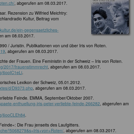
oten.ch/
, abgerufen am 08.03.2017.
aar. Rezension zu Wilfried Meichtry:
chlandradio Kultur, Beitrag vom
kultur.de/ein-gegensaetzliches-
fen am 08.03.2017.
90 / Juristin. Publikationen von und über Iris von Roten.
619
, abgerufen am 08.03.2017.
hte der Frauen. Eine Feministin in der Schweiz – Iris von Roten.
ling/2017/frauenstimmrecht
, abgerufen am 08.03.2017.
rg/6ooIC1eLi
.
istorisches Lexikon der Schweiz, 05.01.2012.
extes/d/D9373.php
, abgerufen am 08.03.2017.
: Verliebte Feinde. EMMA, September/Oktober 2007.
spaete-enthuellung-iris-peter-verliebte-feinde-266282
, abgerufen am
org/6ooCLEh84
.
Feinde«: Die Frau jenseits des Laufgitters.
Suche/!5068279&s=Iris+von+Roten/
, abgerufen am 08.03.2017.