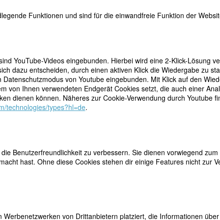
legende Funktionen und sind für die einwandfreie Funktion der Website
 sind YouTube-Videos eingebunden. Hierbei wird eine 2-Klick-Lösung ve
ich dazu entscheiden, durch einen aktiven Klick die Wiedergabe zu sta
n Datenschutzmodus von Youtube eingebunden. Mit Klick auf den Wieder
teilen
dem von Ihnen verwendeten Endgerät Cookies setzt, die auch einer Ana
rau nicht hingehen und ein Buch von 564 Seiten
en dienen können. Näheres zur Cookie-Verwendung durch Youtube find
em man unentwegt erbittert gegen die Männerwelt vom
tweet
com/technologies/types?hl=de
.
 geht einfach nicht.« (Basler Nachrichten ,
er Tenor der Kritik nach der Veröffentlichung von
mail
tter. Offene Worte zur Stellung der Frau
. Gegen die
 Roten wird eine regelrechte Hetzkampagne angezettelt; sie wird
ch gemacht für den negativen Ausgang der Frauenstimmrechtsabstimm
ie Benutzerfreundlichkeit zu verbessern. Sie dienen vorwiegend zum 
1959.
acht hast. Ohne diese Cookies stehen dir einige Features nicht zur V
 hatte die Journalistin und promovierte Juristin Iris von Roten die Liebe
acht entlarvt, die Mutterschaft als Bürde ohne Würde, die Hausarbeit a
e Demokratie als Schulbeispiel für die Unterdrückung.
cht; sie erklärt, mit der Frauenthematik wolle sie nichts mehr zu tun hab
e beginnt zu reisen. Allein fährt sie mit ihrem Fiat 1960 für sechs Monat
 Werbenetzwerken von Drittanbietern platziert, die Informationen üb