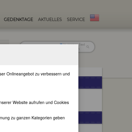
GEDENKTAGE
AKTUELLES
SERVICE
im ganzen Text
nur in Titeln
unser Onlineangebot zu verbessern und
WEITERE SPRACHEN
nserer Website aufrufen und Cookies
FEMBIO-SPECIALS
immung zu ganzen Kategorien geben
Berühmte Schweizerinnen