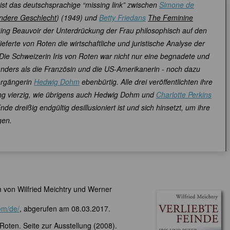
ist das deutschsprachige “missing link” zwischen
Simone de
ndere Geschlecht
) (1949) und
Betty Friedans
The Feminine
Ging Beauvoir der Unterdrückung der Frau philosophisch auf den
eferte von Roten die wirtschaftliche und juristische Analyse der
 Die Schweizerin Iris von Roten war nicht nur eine begnadete und
anders als die Französin und die US-Amerikanerin - noch dazu
Vorgängerin
Hedwig Dohm
ebenbürtig. Alle drei veröffentlichten ihre
g vierzig, wie übrigens auch Hedwig Dohm und
Charlotte Perkins
de dreißig endgültig desillusioniert ist und sich hinsetzt, um ihre
gen.
lm von Wilfried Meichtry und Werner
om/de/
, abgerufen am 08.03.2017.
Roten. Seite zur Ausstellung (2008).