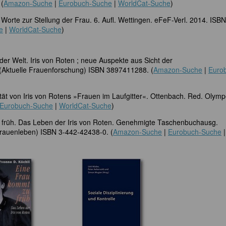
 (
Amazon-Suche
|
Eurobuch-Suche
|
WorldCat-Suche
)
e Worte zur Stellung der Frau. 6. Aufl. Wettingen. eFeF-Verl. 2014. ISBN
e
|
WorldCat-Suche
)
der Welt. Iris von Roten ; neue Auspekte aus Sicht der
 (Aktuelle Frauenforschung) ISBN 3897411288. (
Amazon-Suche
|
Euro
ität von Iris von Rotens »Frauen im Laufgitter«. Ottenbach. Red. Olymp
Eurobuch-Suche
|
WorldCat-Suche
)
 früh. Das Leben der Iris von Roten. Genehmigte Taschenbuchausg.
rauenleben) ISBN 3-442-42438-0. (
Amazon-Suche
|
Eurobuch-Suche
|