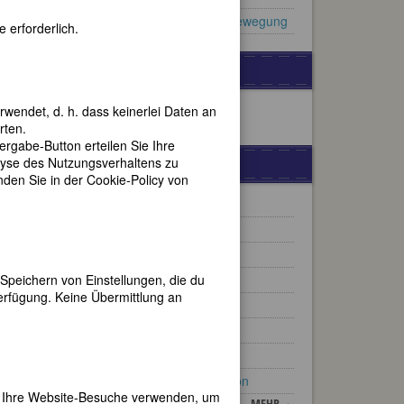
Pionierinnen der Frauenbewegung
 erforderlich.
GESPONSORT VON:
Barbara J. Speck
rwendet, d. h. dass keinerlei Daten an
rten.
gabe-Button erteilen Sie Ihre
lyse des Nutzungsverhaltens zu
WEITERE BIOGRAPHIEN
en Sie in der Cookie-Policy von
Harriet Tubman
Silvia von Schweden
Billie Holiday
ung
Speichern von Einstellungen, die du
Lotte Reiniger
erfügung. Keine Übermittlung an
Carla Fracci
 als
Elisabeth Kuyper
ls
Harriet Beecher Stowe
en,
Dolley Payne Todd Madison
e in
er Ihre Website-Besuche verwenden, um
MEHR