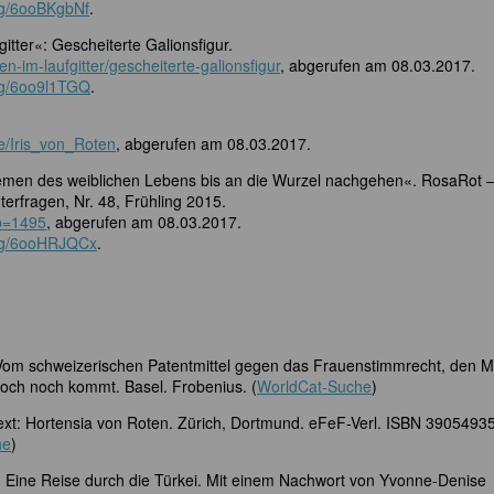
org/6ooBKgbNf
.
itter«: Gescheiterte Galionsfigur.
n-im-laufgitter/gescheiterte-galionsfigur
, abgerufen am 08.03.2017.
org/6oo9l1TGQ
.
e/Iris_von_Roten
, abgerufen am 08.03.2017.
blemen des weiblichen Lebens bis an die Wurzel nachgehen«. RosaRot 
terfragen, Nr. 48, Frühling 2015.
?p=1495
, abgerufen am 08.03.2017.
org/6ooHRJQCx
.
 Vom schweizerischen Patentmittel gegen das Frauenstimmrecht, den Mi
doch noch kommt. Basel. Frobenius. (
WorldCat-Suche
)
Text: Hortensia von Roten. Zürich, Dortmund. eFeF-Verl. ISBN 3905493
he
)
. Eine Reise durch die Türkei. Mit einem Nachwort von Yvonne-Denise