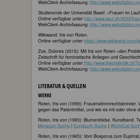
WebCite®-Archivfassung:
http://www.webcitation.
Studierende der Universität Basel: »Frauen im Laufg
Online verfügbar unter
http://www.woz.ch/0830/fraue
WebCite®-Archivfassung:
http://www.webcitation.
Wikiwand: Iris von Roten.
Online verfügbar unter
https://www.wikiwand.com/d
Zoe, Dolores (2015): Mit Iris von Roten »den Pro
Zeitschrift für feministische Anliegen und Geschlech
Online verfügbar unter
http://www.theoriekritik.ch/
WebCite®-Archivfassung:
http://www.webcitation.
LITERATUR & QUELLEN
WERKE
Roten, Iris von (1959): Frauenstimmrechtsbrevier.
gegen das Patentmittel, und wie es mit oder ohne 
Roten, Iris von (1993): Blumenblicke. Kunstband. 
(
Amazon-Suche
|
Eurobuch-Suche
|
WorldCat-Suc
Roten, Iris von (1965): Vom Bosporus zum Euphrat