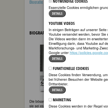
NOTWENDIGE COOKIES
Biografie
•
Zitate
•
Weblinks
•
Literatur & Quellen
Essenzielle Cookies ermöglichen grund
DETAILS
YOUTUBE VIDEOS
In einigen Beiträgen auf unserer Seite
BIOGRAFIE
Youtube versendet werden, bevor Sie s
Die Videos werden dann im erweiterte
Einwilligung darin, dass Youtube auf 
»Man kann als F
Marktforschungs- und Marketing-Zweck
schreiben, in d
Google unter
https://policies.google.
Leder zieht. Das
28.10.1958) So d
DETAILS
Frauen im Laufgi
Autorin Iris von
FUNKTIONELLE COOKIES
mitverantwortli
Diese Cookies finden Verwendung, um d
vom 1. Februar 
bei früheren Besuchen der Website gem
Drittanbieter.
Mit spitzer Feder
Instrument der M
DETAILS
Haushaltfron, di
MARKETING
Die bösartigen Kritiken erträgt Iris von Roten schle
sie sei es leid, »Perlen vor die Säue zu werfen«. Si
Diese Cookies werden in der Regel von