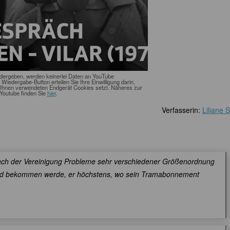
edergeben, werden keinerlei Daten an YouTube
n Wiedergabe-Button erteilen Sie Ihre Einwilligung darin,
Ihnen verwendeten Endgerät Cookies setzt. Näheres zur
Youtube finden Sie
hier
.
Verfasserin:
Liliane 
ch der Vereinigung Probleme sehr verschiedener Größenordnung
n Kind bekommen werde, er höchstens, wo sein Tramabonnement