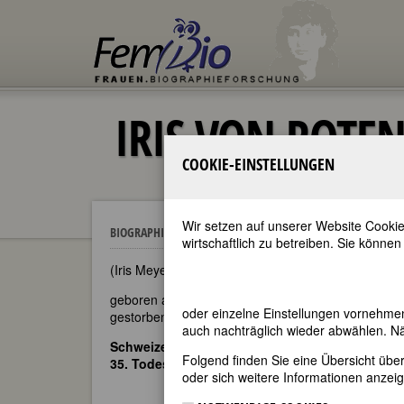
IRIS VON ROTE
COOKIE-EINSTELLUNGEN
Wir setzen auf unserer Website Cookie
Iris von Roten
BIOGRAPHIEN
wirtschaftlich zu betreiben. Sie können
(Iris Meyer [Geburtsname]; Dr. jur. Iris von Roten)
geboren am 2. April 1917 in Basel
oder einzelne Einstellungen vornehme
gestorben am 11. September 1990 in Basel
auch nachträglich wieder abwählen. Nä
Schweizer Juristin, Journalistin und feministis
Folgend finden Sie eine Übersicht üb
35. Todestag am 11. September 2025
oder sich weitere Informationen anzeig