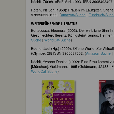
Köchli. Zürich. eFeF-Verl. 1993. ISBN 3905493497.
Roten, Iris von (1958): Frauen im Laufgitter. Offen
9783905561999. (
Amazon-Suche
|
Eurobuch-Such
WEITERFÜHRENDE LITERATUR
Bonacossa, Eleonora (2003): Der weibliche Sinn in 
Geschlechterdifferenz. Königstein/Taunus. Helmer.
Suche
|
WorldCat-Suche
)
Bueno, Jael (Hg.) (2009): Offene Worte. Zur Aktual
(Olympe, 28) ISBN 3905087502. (
Amazon-Suche
|
Köchli, Yvonne-Denise (1992): Eine Frau kommt zu
[München]. Goldmann. 1995 (Goldmann, 42438 : F
WorldCat-Suche
)