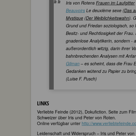
Iris von Rotens
Frauen im Laufgitter
Beauvoirs
Le deuxième sexe (
Das a
Mystique
(
Der Weiblichkeitswahn
). 
Grund und Friedan soziologisch, so li
Besitz- und Rechtlosigkeit der Frau.
gnadenlose Analytikerin, sondern - 
außerordentlich witzig, darin ihrer 
bahnbrechenden Analysen mit Anfan
Gilman
– es scheint, dass die Frau En
Gedanken wütend zu Papier zu brin
(Luise F. Pusch)
LINKS
Verliebte Feinde (2012), Dokufiction. Seite zum Fi
Schweizer über Iris und Peter von Roten.
Online verfügbar unter
http://www.verliebtefeinde.c
Leidenschaft und Widerspruch – Iris und Peter von 