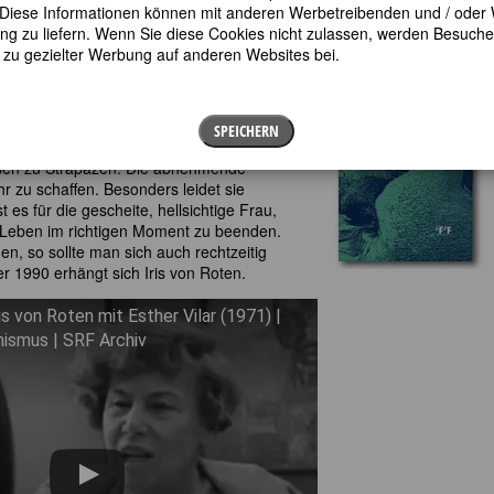
n BewohnerInnen kennenlernen.
en. Diese Informationen können mit anderen Werbetreibenden und / oder
 zu liefern. Wenn Sie diese Cookies nicht zulassen, werden Besuche 
ort an die Schreibarbeit, doch ihr
t zu gezielter Werbung auf anderen Websites bei.
hr zu – ob wohl jemand den Ullstein-
at? Doch reisen wird Iris von Roten
sien, Sri Lanka, Brasilien sind ihre Ziele,
eiterinnen.
SPEICHERN
isen zu Strapazen. Die abnehmende
r zu schaffen. Besonders leidet sie
 es für die gescheite, hellsichtige Frau,
s Leben im richtigen Moment zu beenden.
n, so sollte man sich auch rechtzeitig
1990 erhängt sich Iris von Roten.
is von Roten mit Esther Vilar (1971) |
ismus | SRF Archiv