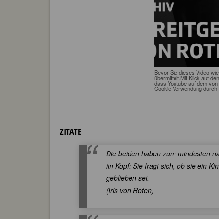
Bevor Sie dieses Video wi
übermittelt.Mit Klick auf de
dass Youtube auf dem von 
Cookie-Verwendung durch 
ZITATE
Die beiden haben zum mindesten na
im Kopf: Sie fragt sich, ob sie ei
geblieben sei.
(Iris von Roten)