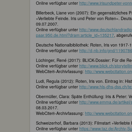
Online verfügbar unter
http://www.irisundpeter-vonr
Billerbeck, Liane von (2007): Ein gegensätzliches P
»Verliebte Feinde. Iris und Peter von Roten«. Deuts
09.07.2007.
Online verfügbar unter
http://www.deutschlandradio
paar.950.de.html?dram:article_id=135217
, abgeru
Deutsche Nationalbibliothek: Roten, Iris von 1917-19
Online verfügbar unter
http://d-nb.info/gnd/119078
Lüchinger, René (2017): BLICK-Dossier: Für die Rec
Online verfügbar unter
http://www.blick.ch/storytel
WebCite®-Archivfassung:
http://www.webcitation.o
Ludi, Regula (2012): Roten, Iris von. Eintrag in: H
Online verfügbar unter
http://www.hls-dhs-dss.ch/t
Obermüller, Clara: Späte Enthüllung: Iris & Peter
Online verfügbar unter
http://www.emma.de/artikel/
08.03.2017.
WebCite®-Archivfassung:
http://www.webcitation.
Schweizerhof, Barbara (2013): Filmstart »Verliebte 
Online verfügbar unter
https://www.taz.de/Archiv-