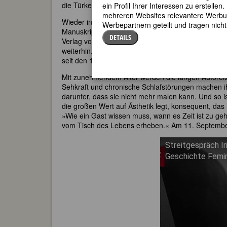
die Türkei, sie will das Land und vor allem desse
ein Profil Ihrer Interessen zu erstell
mehreren Websites relevantere Werbung
Wieder in der Schweiz, macht sich Iris von Roten sof
Werbepartnern geteilt und tragen nich
Manuskript wird 1962 abgelehnt. Die Absage setzt i
DETAILS
Verlag vor der »Emanze aus der Schweiz« gewarnt h
weiterhin. Iran, Irak, Syrien, Libanon, Marokko, Tune
seit den 1970er Jahren sind Malutensilien ihre Begl
Mit zunehmendem Alter werden die langen Autore
Sehkraft und chronische Schlafstörungen machen ih
darunter, dass sie nicht mehr malen kann. Und so ist
die großen Wert auf Ästhetik legt, konsequent, da
»Wie ein Gast wissen muss, wann es Zeit ist zu gehe
vom Tisch des Lebens erheben.« Am 11. September 
Streitgespräch Ir
Geschichte Femin