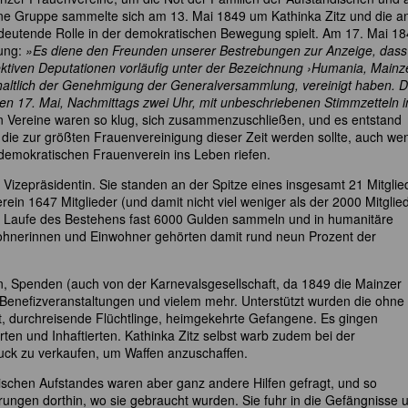
 eine Gruppe sammelte sich am 13. Mai 1849 um Kathinka Zitz und die a
eutende Rolle in der demokratischen Bewegung spielt. Am 17. Mai 1
dung:
»Es diene den Freunden unserer Bestrebungen zur Anzeige, dass
ektiven Deputationen vorläufig unter der Bezeichnung ›Humania, Mainz
ehaltlich der Genehmigung der Generalversammlung, vereinigt haben. D
 den 17. Mai, Nachmittags zwei Uhr, mit unbeschriebenen Stimmzetteln 
 Vereine waren so klug, sich zusammenzuschließen, und es entstand
 die zur größten Frauenvereinigung dieser Zeit werden sollte, auch we
 demokratischen Frauenverein ins Leben riefen.
Vizepräsidentin. Sie standen an der Spitze eines insgesamt 21 Mitglie
ein 1647 Mitglieder (und damit nicht viel weniger als der 2000 Mitglie
m Laufe des Bestehens fast 6000 Gulden sammeln und in humanitäre
ohnerinnen und Einwohner gehörten damit rund neun Prozent der
n, Spenden (auch von der Karnevalsgesellschaft, da 1849 die Mainzer
 Benefizveranstaltungen und vielem mehr. Unterstützt wurden die ohne
t, durchreisende Flüchtlinge, heimgekehrte Gefangene. Es gingen
erten und Inhaftierten. Kathinka Zitz selbst warb zudem bei der
ck zu verkaufen, um Waffen anzuschaffen.
ischen Aufstandes waren aber ganz andere Hilfen gefragt, und so
erungen dorthin, wo sie gebraucht wurden. Sie fuhr in die Gefängnisse 