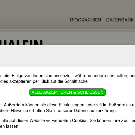
BIOGRAPHIEN
DATENBANK
-HALEIN
s ein. Einige von ihnen sind essenziell, während andere uns helfen, 
 dies akzeptieren per Klick auf die Schaltfläche
sname]; Zianitzka [Pseudonym]; Theophile
ALLE AKZEPTIEREN & SCHLIESSEN
génie [Pseudonym]; Auguste Emilie [Pseudonym];
Pseudonym])
n. Außerdem können sie diese Einstellungen jederzeit im Fußbereich u
here Hinweise erhalten Sie in unserer Datenschutzerklärung.
er alle auf dieser Website verwendeten Cookies. Sie können Ihre Zust
en lassen.