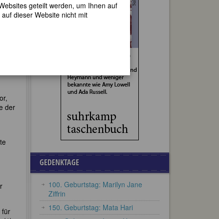
 Websites geteilt werden, um Ihnen auf
auf dieser Website nicht mit
e
ache,
rem
or,
e der
te
GEDENKTAGE
100. Geburtstag: Marilyn Jane
r
Ziffrin
150. Geburtstag: Mata Hari
 für