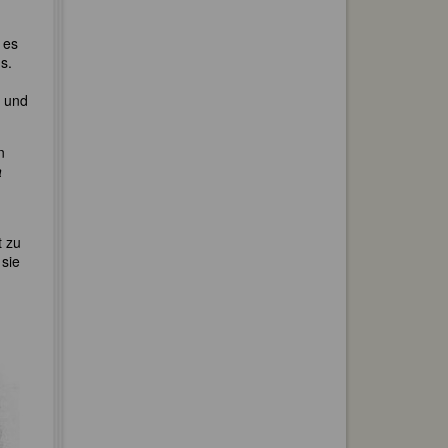
 es
s.
z und
n
a
t zu
 sie