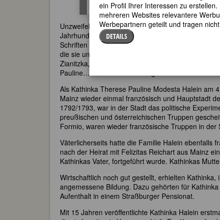
ein Profil Ihrer Interessen zu erstell
mehreren Websites relevantere Werbung
Werbepartnern geteilt und tragen nich
Unzweifelhaft war Kathinka Zitz-Halein die bekanntes
Jahrhunderts. Am Ende ihres knapp 76jährigen Lebe
DETAILS
Schriften für Kinder und eine unüberschaubare Zah
die sie unter eigenem Namen oder unter einem ihre
Zianitzka, Theophil Christlieb, Emeline, Eugénie, A
Pauline… und vielleicht noch ganz anders.
Als Kathinka Therese Pauline Modesta Halein am 
Mainz wieder einmal französisch und Hauptstadt 
1792/1793, war in der Stadt das politische Experim
preußischen und österreichischen Truppen gesche
Formio, waren wieder französische Truppen in der 
Väterlicherseits hatte die Familie Halein ebenfalls
nach der Heirat mit Felizitas Reichart aus Mainz 
Kathinkas Vater, fortgeführt wurde. Kathinkas Mut
Wirtschaftlich noch gut gestellt, erhielten Kathink
angemessene Bildung. Dazu gehörten für Kathinka 
Aufenthalt in einem Straßburger Pensionat.
Mit 15 Jahren veröffentlichte Kathinka Halein erstma