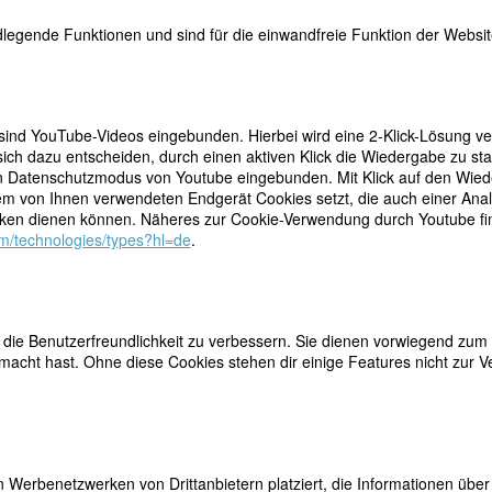
legende Funktionen und sind für die einwandfreie Funktion der Website
 sind YouTube-Videos eingebunden. Hierbei wird eine 2-Klick-Lösung ve
teilen
ich dazu entscheiden, durch einen aktiven Klick die Wiedergabe zu sta
tweet
n Datenschutzmodus von Youtube eingebunden. Mit Klick auf den Wieder
dem von Ihnen verwendeten Endgerät Cookies setzt, die auch einer Ana
mail
en dienen können. Näheres zur Cookie-Verwendung durch Youtube find
com/technologies/types?hl=de
.
ie Benutzerfreundlichkeit zu verbessern. Sie dienen vorwiegend zum 
acht hast. Ohne diese Cookies stehen dir einige Features nicht zur V
 Werbenetzwerken von Drittanbietern platziert, die Informationen üb
thinka Zitz-Halein auf dem Mainzer Hauptfriedhof)