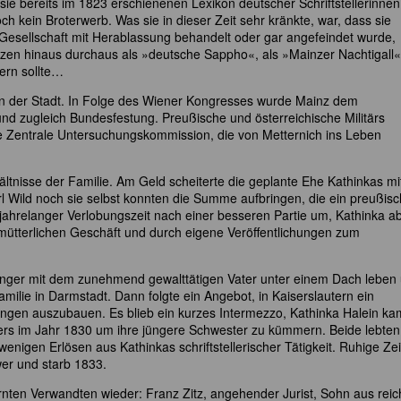
 sie bereits im 1823 erschienenen Lexikon deutscher Schriftstellerinnen.
ch kein Broterwerb. Was sie in dieser Zeit sehr kränkte, war, dass sie
esellschaft mit Herablassung behandelt oder gar angefeindet wurde,
enzen hinaus durchaus als »deutsche Sappho«, als »Mainzer Nachtigall«
dern sollte…
on in der Stadt. In Folge des Wiener Kongresses wurde Mainz dem
 zugleich Bundesfestung. Preußische und österreichische Militärs
ie Zentrale Untersuchungskommission, die von Metternich ins Leben
ältnisse der Familie. Am Geld scheiterte die geplante Ehe Kathinkas mi
rl Wild noch sie selbst konnten die Summe aufbringen, die ein preußisc
ch jahrelanger Verlobungszeit nach einer besseren Partie um, Kathinka a
 mütterlichen Geschäft und durch eigene Veröffentlichungen zum
t länger mit dem zunehmend gewalttätigen Vater unter einem Dach leben
familie in Darmstadt. Dann folgte ein Angebot, in Kaiserslautern ein
llungen auszubauen. Es blieb ein kurzes Intermezzo, Kathinka Halein ka
rs im Jahr 1830 um ihre jüngere Schwester zu kümmern. Beide lebten
enigen Erlösen aus Kathinkas schriftstellerischer Tätigkeit. Ruhige Ze
wer und starb 1833.
ernten Verwandten wieder: Franz Zitz, angehender Jurist, Sohn aus rei