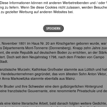
en. Diese Informationen können mit anderen Werbetreibenden und / oder
 zu liefern. Wenn Sie diese Cookies nicht zulassen, werden Besuche 
t zu gezielter Werbung auf anderen Websites bei.
te, umstrittenste und produktivste Mainzer Schriftstellerin des 19.
ns blickte sie zurück auf rund 35 Buchproduktionen, 27 selbstständig
l von Beiträgen für Zeitungen, Zeitschriften, Sammelbände und Alman
r zahlreichen Pseudonyme veröffentlichte. Sie nannte sich unter ande
SPEICHERN
uguste Emilie, Doktor Schmid, Rosalba Stephanie, Tina, Viola, Auguste,
4. November 1801 im Haus Nr. 20 am Kirschgarten geboren wurde, war
des Départements Mont-Tonnerre (Donnersberg). Knapp zehn Jahre zuv
ent, die erste Republik auf deutschem Boden zu errichten, an der Stärk
itert. Doch seit dem Neujahrstag 1798, nach dem Frieden von Campo
Stadt.
 französische Wurzeln; Kathinkas Großvater stammte aus Lüttich und hat
ein Handelsunternehmen gegründet, das vom ältesten Sohn Anton Viktor,
ter Anna Markowitzka stammte ebenfalls aus Mainz.
a, ihr Bruder und ihre Schwester eine dem gutbürgerlichen Hintergrund
eine französische Gouvernante, eine renommierte Privatschule und de
ls eine kleine literarische Arbeit, bald danach folgten weitere Gedichte,