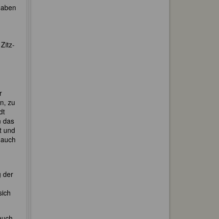
 haben
Zitz-
r
n, zu
dt
n das
t und
n auch
g der
sich
auch