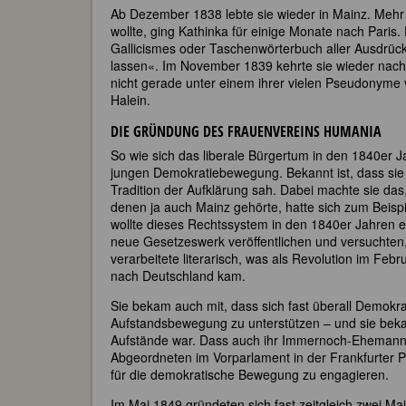
Ab Dezember 1838 lebte sie wieder in Mainz. Mehr o
wollte, ging Kathinka für einige Monate nach Paris. 
Gallicismes oder Taschenwörterbuch aller Ausdrück
lassen«. Im November 1839 kehrte sie wieder nach Ma
nicht gerade unter einem ihrer vielen Pseudonyme v
Halein.
DIE GRÜNDUNG DES FRAUENVEREINS HUMANIA
So wie sich das liberale Bürgertum in den 1840er Ja
jungen Demokratiebewegung. Bekannt ist, dass sie 
Tradition der Aufklärung sah. Dabei machte sie das
denen ja auch Mainz gehörte, hatte sich zum Beis
wollte dieses Rechtssystem in den 1840er Jahren er
neue Gesetzeswerk veröffentlichen und versuchten
verarbeitete literarisch, was als Revolution im Fe
nach Deutschland kam.
Sie bekam auch mit, dass sich fast überall Demokrat
Aufstandsbewegung zu unterstützen – und sie bekam
Aufstände war. Dass auch ihr Immernoch-Ehemann 
Abgeordneten im Vorparlament in der Frankfurter Pa
für die demokratische Bewegung zu engagieren.
Im Mai 1849 gründeten sich fast zeitgleich zwei M