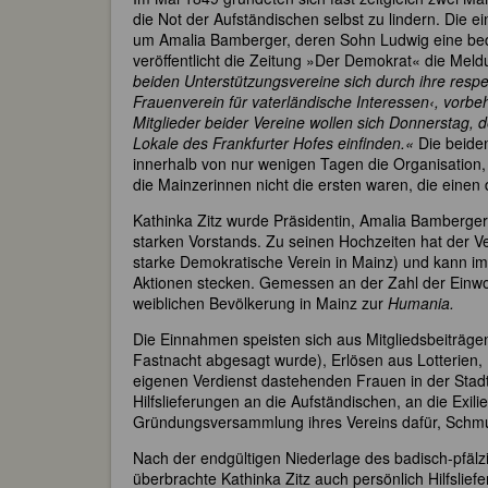
die Not der Aufständischen selbst zu lindern. Die
um Amalia Bamberger, deren Sohn Ludwig eine bed
veröffentlicht die Zeitung »Der Demokrat« die Mel
beiden Unterstützungsvereine sich durch ihre resp
Frauenverein für vaterländische Interessen‹, vorb
Mitglieder beider Vereine wollen sich Donnerstag,
Lokale des Frankfurter Hofes einfinden.«
Die beiden
innerhalb von nur wenigen Tagen die Organisation,
die Mainzerinnen nicht die ersten waren, die einen
Kathinka Zitz wurde Präsidentin, Amalia Bamberger 
starken Vorstands. Zu seinen Hochzeiten hat der Ver
starke Demokratische Verein in Mainz) und kann i
Aktionen stecken. Gemessen an der Zahl der Einw
weiblichen Bevölkerung in Mainz zur
Humania.
Die Einnahmen speisten sich aus Mitgliedsbeiträge
Fastnacht abgesagt wurde), Erlösen aus Lotterien,
eigenen Verdienst dastehenden Frauen in der Stad
Hilfslieferungen an die Aufständischen, an die Exili
Gründungsversammlung ihres Vereins dafür, Schmu
Nach der endgültigen Niederlage des badisch-pfälz
überbrachte Kathinka Zitz auch persönlich Hilfslief