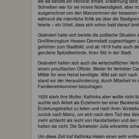
die sie bereits ein Honorar erhielt. Erwähnung fand
Schreiben war für sie innere Notwendigkeit, aber no
ausgerechnet von den Mainzerinnen der besseren G
während die männliche Kritik sie über die Stadtgr
feierte – ein Urteil, dass sich schon bald darauf än
Geändert hatte sich bereits die politische Situati
Großherzogtum Hessen-Darmstadt zugeschlagen und
gehörten zum Stadtbild, und ab 1819 hatte auch d
gerufene Spitzelbehörde, ihren Sitz in der Stadt.
Geändert hatten sich auch die wirtschaftlichen Verh
einem preußischen Offizier. Weder ihr Verlobter Ca
Militär für eine Heirat benötigte. Wild sah sich na
stand vor der Herausforderung, durch Mitarbeit im
Familieneinkommen beizutragen.
1825 starb ihre Mutter, Kathinka aber wollte nich
suchte sich Arbeit als Erzieherin bei einer Bankiers
Erziehungsinstitut zu leiten und nach ihren Vorste
zurück nach Mainz, um sich nach dem Tod des Vate
mehr schlecht als recht von Handarbeiten und den w
hatten sie nicht: Die Schwester Julia erkrankte sch
Um diese Zeit traf Kathinka Halein einen sehr entf