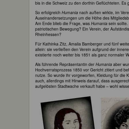
bis in die Schweiz zu den dorthin Geflüchteten. Es
So erfolgreich
Humania
nach außen wirkte, im Vere
Auseinandersetzungen um die Höhe des Mitgliedsbei
Am Ende blieb die Frage, was
Humania
sein sollte.
patriotischen Bewegung? Ein Verein, der Aufständis
Rheinhessen?
Für Kathinka Zitz, Amalia Bamberger und fünf weit
allein: sie verließen den Verein aufgrund der inner
existierte noch weiter bis 1851 als ganz normaler Wo
Als führende Repräsentantin der
Humania
aber wur
Hochverratsprozess 1850 vor Gericht zitiert und be
nutze. So wurde ihr vorgeworfen, Kleidung für die
auch, allerdings mit Hinweis darauf, dass ausgere
aufgelösten Stadtwache verkauft habe – wohl wissen