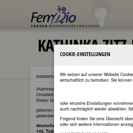
KATHINKA ZITZ
COOKIE-EINSTELLUNGEN
Wir setzen auf unserer Website Cookie
Kathinka Zitz-Halein
BIOGRAPHIEN
wirtschaftlich zu betreiben. Sie können
(Kathinka Therese Pauline Modesta Halein [Geburt
Christlieb [Pseudonym]; Emeline [Pseudonym]; Eu
Doktor Schmid [Pseudonym]; Rosalba Stephanie [
oder einzelne Einstellungen vornehme
auch nachträglich wieder abwählen. Nä
geboren am 4. November 1801 in Mainz
gestorben am 8. März 1877 in Mainz
Folgend finden Sie eine Übersicht üb
oder sich weitere Informationen anzeig
deutsche Schriftstellerin und Demokratin
145. Todestag am 8. März 2022