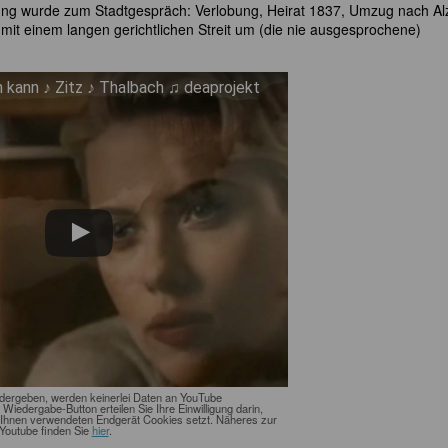
ung wurde zum Stadtgespräch: Verlobung, Heirat 1837, Umzug nach Al
it einem langen gerichtlichen Streit um (die nie ausgesprochene)
n kann ♪ Zitz ♪ Thalbach ♫ deaprojekt
edergeben, werden keinerlei Daten an YouTube
n Wiedergabe-Button erteilen Sie Ihre Einwilligung darin,
Ihnen verwendeten Endgerät Cookies setzt. Näheres zur
Youtube finden Sie
hier
.