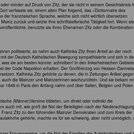
der minder auf Druck von Zitz, der sie nicht in seinem Gesichtskreis
Dort verfasste sie, einem alten Plan folgend, das »Dictionnaire des
e der französischen Sprache, welche sich nicht wörtlich übersetzen
inz zurück und setzte ihre schriftstellerische Tätigkeit fort. Wenn sie
eröffentlichte, benutzte sie ihren Ehenamen Zitz oder die Kombination 
hren politisierte, so nahm auch Kathinka Zitz ihren Anteil an der noch
mit der Deutsch-Katholischen Bewegung sympathisierte und sich in de
, was sie am besten konnte: schreiben! In den linksrheinischen Gebiete
piel der Code Napoléon erhalten. Der Großherzog von Hessen-Darmsta
setzen. Kathinka Zitz gehörte zu denen, die in Zeitungen Artikel gege
, auch die Mainzer und Mainzerinnen wachzurütteln. Und sie bekam mi
bruar 1848 in Paris den Anfang nahm und über Italien, Belgien und Pole
ische (Männer)Vereine bildeten, um direkt oder indirekt die
 auch mit, wie groß die Not der Beteiligten nach der Niederschlagun
Franz Zitz zu den führenden Mainzer Demokraten und zum Kreis der
ulskirche gehörte, machte es für sie schwierig, aber nicht unmöglich, 
ainzer Frauenvereine, um die Not der Familien der Aufständischen und 