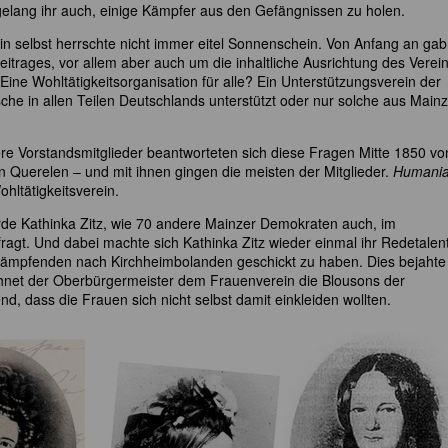
 gelang ihr auch, einige Kämpfer aus den Gefängnissen zu holen.
in selbst herrschte nicht immer eitel Sonnenschein. Von Anfang an gab
trages, vor allem aber auch um die inhaltliche Ausrichtung des Verein
 Eine Wohltätigkeitsorganisation für alle? Ein Unterstützungsverein der
che in allen Teilen Deutschlands unterstützt oder nur solche aus Main
ere Vorstandsmitglieder beantworteten sich diese Fragen Mitte 1850 vo
en Querelen – und mit ihnen gingen die meisten der Mitglieder.
Humani
hltätigkeitsverein.
de Kathinka Zitz, wie 70 andere Mainzer Demokraten auch, im
fragt. Und dabei machte sich Kathinka Zitz wieder einmal ihr Redetalen
 Kämpfenden nach Kirchheimbolanden geschickt zu haben. Dies bejahte
chnet der Oberbürgermeister dem Frauenverein die Blousons der
d, dass die Frauen sich nicht selbst damit einkleiden wollten.