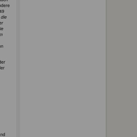
ndere
849
 die
er
ie
im
nn
der
der
und