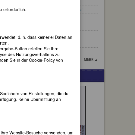
Mary McCarthy
 erforderlich.
Minna Planer, verh. Wagner
Florine Stettheimer
Mopsa Sternheim
Nadeschda Krupskaja
rwendet, d. h. dass keinerlei Daten an
rten.
Gloria Steinem
gabe-Button erteilen Sie Ihre
Grete Weil
lyse des Nutzungsverhaltens zu
MEHR
en Sie in der Cookie-Policy von
WERBUNG
Speichern von Einstellungen, die du
erfügung. Keine Übermittlung an
er Ihre Website-Besuche verwenden, um