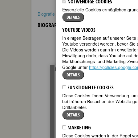
NOTWENDIGE COOKIES
Essenzielle Cookies ermöglichen grund
Biografie
•
Zitate
•
Weblinks
•
Literatur & Quellen
DETAILS
BIOGRAFIE
YOUTUBE VIDEOS
In einigen Beiträgen auf unserer Seite
Youtube versendet werden, bevor Sie s
Die Videos werden dann im erweiterte
Einwilligung darin, dass Youtube auf 
Marktforschungs- und Marketing-Zweck
Google unter
https://policies.google.
Alle, die ihr mich hienieden
DETAILS
Oft gekränkt so tief und schwer,
Gönnt mir nun im Tode Frieden
FUNKTIONELLE COOKIES
Und verleumdet mich nicht mehr.
Diese Cookies finden Verwendung, um d
Freudlos machtet ihr mein Leben,
bei früheren Besuchen der Website gem
Drittanbieter.
Kalt zertratet ihr mein Glück.
DETAILS
Meine Rache war Vergeben
Keinen Groll ließ ich zurück.
MARKETING
Diese Cookies werden in der Regel von
(Inschrift auf dem Grabstein von Ka