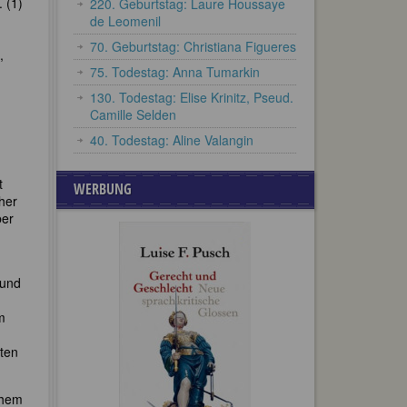
 (1)
220. Geburtstag: Laure Houssaye
de Leomenil
70. Geburtstag: Christiana Figueres
,
75. Todestag: Anna Tumarkin
130. Todestag: Elise Krinitz, Pseud.
Camille Selden
40. Todestag: Aline Valangin
t
WERBUNG
her
ber
 und
m
iten
chem