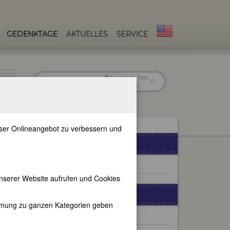
GEDENKTAGE
AKTUELLES
SERVICE
im ganzen Text
nur in Titeln
unser Onlineangebot zu verbessern und
FEMBIO-SPECIALS
Berühmte Lyrikerinnen
nserer Website aufrufen und Cookies
WEITERE BIOGRAPHIEN
immung zu ganzen Kategorien geben
Angela Merkel