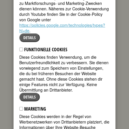
zu Marktforschungs- und Marketing-Zwecken
Biografie
•
Zitate
•
Literatur & Quellen
dienen können. Näheres zur Cookie-Verwendung
durch Youtube finden Sie in der Cookie-Policy
BIOGRAFIE
von Google unter
https://policies.google.com/technologies/types?
teilen
Beruflich
hl=de
.
verbrachte Louise
DETAILS
tweet
Guiney viel Zeit
mit “ihren
FUNKTIONELLE COOKIES
Männern”, d.h.
mail
toten Dichtern,
Diese Cookies finden Verwendung, um die
englischen und irischen Katholiken, die
Benutzerfreundlichkeit zu verbessern. Sie dienen
sie durch viele Essays und als
vorwiegend zum Speichern von Einstellungen,
Herausgeberin aus der Versenkung
die du bei früheren Besuchen der Website
holte. Für die Gedichtsammlung
gemacht hast. Ohne diese Cookies stehen dir
Recusant Poems
(1939 posthum
einige Features nicht zur Verfügung. Keine
erschienen) führte die zeitlebens
Übermittlung an Drittanbieter.
überzeugte Katholikin schwierige
DETAILS
Recherchen in England durch und
spürte nebenbei als begeisterte Fan von
MARKETING
“Johnny” Keats alle möglichen
Diese Cookies werden in der Regel von
Erinnerungsstücke auf.
Werbenetzwerken von Drittanbietern platziert, die
Guiney war mit vielen literarisch
Informationen über Ihre Website-Besuche