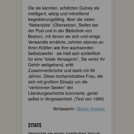
Die sie kannten, schätzten Guiney als
intelligent, witzig und mitreißend
begeisterungsfähig. Aber die vielen
“Nebenjobs” (Übersetzen, Stellen bei
der Post und in der Bibliothek von
Boston), mit denen sie sich und einige
Verwandte ernährte, zehrten ebenso an
ihren Kräften wie ihre wachsenden
Selbstzweifel - sie hielt sich schließlich
für eine “totale Versagerin”. Sie verlor ihr
Gehör weitgehend, erlitt
Zusammenbrüche und starb mit 59
Jahren. Diese hochproduktive Frau, die
sich mit großem Einsatz um die
“verlorenen Seelen” der
Literaturgeschichte kümmerte, geriet
selbst in Vergessenheit. (Text von 1995)
Verfasserin:
Marion Kremer
ZITATE
Verspürte sie einen poetischen Impuls,