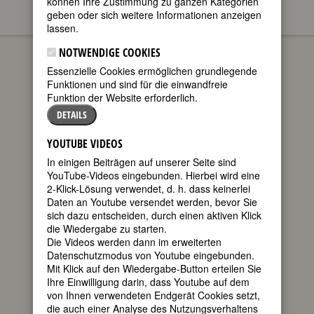
können Ihre Zustimmung zu ganzen Kategorien
geben oder sich weitere Informationen anzeigen
lassen.
Louise Imogen Guiney
BIOGRAPHIEN
NOTWENDIGE COOKIES
geboren am 7.
Essenzielle Cookies ermöglichen grundlegende
Januar 1861 in
Funktionen und sind für die einwandfreie
Roxbury,
Funktion der Website erforderlich.
DETAILS
YOUTUBE VIDEOS
In einigen Beiträgen auf unserer Seite sind
YouTube-Videos eingebunden. Hierbei wird eine
2-Klick-Lösung verwendet, d. h. dass keinerlei
Massachusetts, USA
Daten an Youtube versendet werden, bevor Sie
gestorben am 2. November 1920 in
sich dazu entscheiden, durch einen aktiven Klick
Chipping Campden, Gloucestershire,
die Wiedergabe zu starten.
England
Die Videos werden dann im erweiterten
Datenschutzmodus von Youtube eingebunden.
US-amerikanische Dichterin,
Mit Klick auf den Wiedergabe-Button erteilen Sie
Essayistin, Herausgeberin
Ihre Einwilligung darin, dass Youtube auf dem
165. Geburtstag am 7. Januar 2026
von Ihnen verwendeten Endgerät Cookies setzt,
die auch einer Analyse des Nutzungsverhaltens