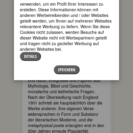
interessierten und schreibenden Frauen
verwenden, um ein Profil Ihrer Interessen zu
befreundet. Zusammen mit Alice Brown
erstellen. Diese Informationen können mit
schrieb sie nach einem gemeinsamen
anderen Werbetreibenden und / oder Websites
Wanderurlaub
A Summer in England
geteilt werden, um Ihnen auf mehreren Websites
(1891), ein Handbuch für Touristinnen.
relevantere Werbung zu liefern. Wenn Sie diese
Bereits 1904 editierte und kommentierte
Cookies nicht zulassen, werden Besuche auf
sie die Gedichte von Katherine Philips,
dieser Website nicht mit Werbepartnern geteilt
deren Unabhängigkeit als Frau im
und tragen nicht zu gezielter Werbung auf
siebzehnten Jahrhundert Louise
anderen Websites bei.
besonders beeindruckte.
DETAILS
Schon um 1882 hat sie mit ihren
Gedichten in der Bostoner Kulturszene
SPEICHERN
Erfolg. Motive ihrer Lyrik sind Landschaft
und Natur, Ereignisse und Figuren aus
Mythologie, Bibel und Geschichte,
moralische und ästhetische Fragen.
Nach der Übersiedlung nach England
1901 schrieb sie hauptsächlich über die
Werke anderer. Ihre eigenen Verse
widersprachen in Form und Substanz
der literarischen Moderne, und die
metaphysical poets
erlangten erst in den
20er Jahren erneute Popularität.