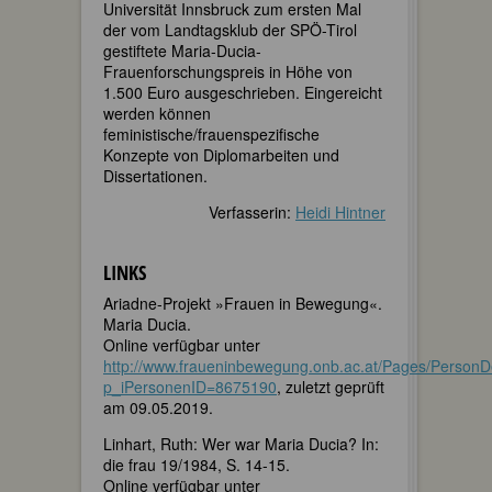
Universität Innsbruck zum ersten Mal
der vom Landtagsklub der SPÖ-Tirol
gestiftete Maria-Ducia-
Frauenforschungspreis in Höhe von
1.500 Euro ausgeschrieben. Eingereicht
werden können
feministische/frauenspezifische
Konzepte von Diplomarbeiten und
Dissertationen.
Verfasserin:
Heidi Hintner
LINKS
Ariadne-Projekt »Frauen in Bewegung«.
Maria Ducia.
Online verfügbar unter
http://www.fraueninbewegung.onb.ac.at/Pages/PersonDe
p_iPersonenID=8675190
, zuletzt geprüft
am 09.05.2019.
Linhart, Ruth: Wer war Maria Ducia? In:
die frau 19/1984, S. 14-15.
Online verfügbar unter