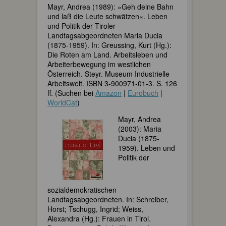
Mayr, Andrea (1989): »Geh deine Bahn
und laß die Leute schwätzen«. Leben
und Politik der Tiroler
Landtagsabgeordneten Maria Ducia
(1875-1959). In: Greussing, Kurt (Hg.):
Die Roten am Land. Arbeitsleben und
Arbeiterbewegung im westlichen
Österreich. Steyr. Museum Industrielle
Arbeitswelt. ISBN 3-900971-01-3. S. 126
ff. (Suchen bei
Amazon
|
Eurobuch
|
WorldCat
)
Mayr, Andrea
(2003): Maria
Ducia (1875-
1959). Leben und
Politik der
sozialdemokratischen
Landtagsabgeordneten. In: Schreiber,
Horst; Tschugg, Ingrid; Weiss,
Alexandra (Hg.): Frauen in Tirol.