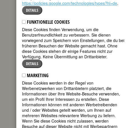
https://policies.google.com/technologies/types?hl=de
.
DETAILS
Biografie
•
Weblinks
•
Literatur &
Quellen
•
Bildquellen
FUNKTIONELLE COOKIES
BIOGRAFIE
Diese Cookies finden Verwendung, um die
Benutzerfreundlichkeit zu verbessern. Sie dienen
teilen
Maria Ducia ist
vorwiegend zum Speichern von Einstellungen, die du bei
eine der
früheren Besuchen der Website gemacht hast. Ohne
tweet
wichtigsten
diese Cookies stehen dir einige Features nicht zur
Frauen für die
Verfügung. Keine Übermittlung an Drittanbieter.
mail
DETAILS
sozialdemokratische Frauenbewegung
MARKETING
in Tirol. Ihre Forderung nach politischer
Partizipation von Frauen stellte sie in
Diese Cookies werden in der Regel von
einer Zeit, als den Frauen politische
Werbenetzwerken von Drittanbietern platziert, die
Vereinstätigkeit gesetzlich verboten war,
Informationen über Ihre Website-Besuche verwenden,
vom Stimmrecht ganz zu schweigen. Bei
um ein Profil Ihrer Interessen zu erstellen. Diese
den Reichsratswahlen von 1907
Informationen können mit anderen Werbetreibenden
erhielten alle Männer über 24 das
und / oder Websites geteilt werden, um Ihnen auf
allgemeine, gleiche und direkte
mehreren Websites relevantere Werbung zu liefern.
Wahlrecht. Frauen mussten noch elf
Wenn Sie diese Cookies nicht zulassen, werden
Jahre dafür kämpfen; erst 1918 wurde
Besuche auf dieser Website nicht mit Werbepartnern