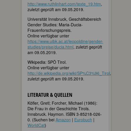
http://www.ruthlinhart.com/texte_19.htm
,
zuletzt geprüft am 09.05.2019.
Universität Innsbruck, Geschäftsbereich
Gender Studies: Maria-Ducia-
Frauenforschungspreis.
Online verfügbar unter
https://www.uibk.ac.at/leopoldine/gender-
studies/preise/ducia.html
, zuletzt geprüft
am 09.05.2019.
Wikipedia: SPÖ Tirol.
Online verfügbar unter
http://de.wikipedia.org/wiki/SP%C3%96_Tirol
,
zuletzt geprüft am 09.05.2019.
LITERATUR & QUELLEN
Köfler, Gretl; Forcher, Michael (1986):
Die Frau in der Geschichte Tirols.
Innsbruck. Haymon. ISBN 3-85218-026-
0. (Suchen bei
Amazon
|
Eurobuch
|
WorldCat
)