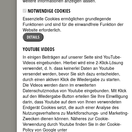
weitere Informationen anzeigen lassen.
NOTWENDIGE COOKIES
Essenzielle Cookies ermöglichen grundlegende
Funktionen und sind für die einwandfreie Funktion der
Website erforderlich.
DETAILS
YOUTUBE VIDEOS
In einigen Beiträgen auf unserer Seite sind YouTube-
Videos eingebunden. Hierbei wird eine 2-Klick-Lösung
verwendet, d. h. dass keinerlei Daten an Youtube
versendet werden, bevor Sie sich dazu entscheiden,
durch einen aktiven Klick die Wiedergabe zu starten.
[Geburtsname])
Die Videos werden dann im erweiterten
geboren am 25. April 1875 in Innsbruck
Datenschutzmodus von Youtube eingebunden. Mit Klick
gestorben am 15. Mai 1959 in Innsbruck
auf den Wiedergabe-Button erteilen Sie Ihre Einwilligung
darin, dass Youtube auf dem von Ihnen verwendeten
Mitbegründerin der
Endgerät Cookies setzt, die auch einer Analyse des
sozialdemokratischen
Nutzungsverhaltens zu Marktforschungs- und Marketing-
Frauenbewegung Tirols und erste
Zwecken dienen können. Näheres zur Cookie-
Sozialdemokratin im Tiroler Landtag
Verwendung durch Youtube finden Sie in der Cookie-
150. Geburtstag am 25. April 2025
Policy von Google unter