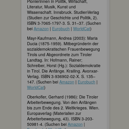
Pionierinnen in Politik, Wirtschaft,
Literatur, Musik, Kunst und
Wissenschaft. Innsbruck. StudienVerlag
(Studien zur Geschichte und Politik, 2).
ISBN 3-7065-1797-3. S. 31–37. (Suchen
bei
Amazon
|
Eurobuch
|
WorldCat
)
Mayr-Kaufmann, Andrea (2003): Maria
Ducia (1875-1959). Mitbegründerin der
sozialdemokratischen Frauenbewegung
Tirols und Abgeordnete zum Tiroler
Landtag. In: Hofmann, Rainer;
Schreiber, Horst (Hg.): Sozialdemokratie
in Tirol. Die Anfänge. Krailing. Avonxar-
Verlag. ISBN 3-936902-02-X. S. 135–
147. (Suchen bei
Amazon
|
Eurobuch
|
WorldCat
)
Oberkofler, Gerhard (1986): Die Tiroler
Arbeiterbewegung. Von den Anfängen
bis zum Ende des 2. Weltkrieges. Wien.
Europaverlag (Materialien zur
Arbeiterbewegung, 43). ISBN 3-203-
50981-4. (Suchen bei
Amazon
|