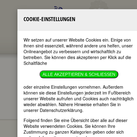
COOKIE-EINSTELLUNGEN
Wir setzen auf unserer Website Cookies ein. Einige von
ihnen sind essenziell, während andere uns helfen, unser
Onlineangebot zu verbessern und wirtschaftlich zu
betreiben. Sie können dies akzeptieren per Klick auf die
Schaltfläche
MARIA DUCIA
ALLE AKZEPTIEREN & SCHLIESSEN
im ganzen Text
oder einzelne Einstellungen vornehmen. Außerdem
nur in Titeln
können sie diese Einstellungen jederzeit im Fußbereich
unserer Website aufrufen und Cookies auch nachträglich
wieder abwählen. Nähere Hinweise erhalten Sie in
unserer Datenschutzerklärung.
Maria Ducia
BIOGRAPHIEN
Folgend finden Sie eine Übersicht über alle auf dieser
Website verwendeten Cookies. Sie können Ihre
(Maria Peychär
Zustimmung zu ganzen Kategorien geben oder sich