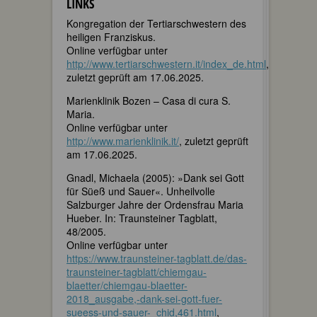
LINKS
Kongregation der Tertiarschwestern des
heiligen Franziskus.
Online verfügbar unter
http://www.tertiarschwestern.it/index_de.html
,
zuletzt geprüft am 17.06.2025.
Marienklinik Bozen – Casa di cura S.
Maria.
Online verfügbar unter
http://www.marienklinik.it/
, zuletzt geprüft
am 17.06.2025.
Gnadl, Michaela (2005): »Dank sei Gott
für Süeß und Sauer«. Unheilvolle
Salzburger Jahre der Ordensfrau Maria
Hueber. In: Traunsteiner Tagblatt,
48/2005.
Online verfügbar unter
https://www.traunsteiner-tagblatt.de/das-
traunsteiner-tagblatt/chiemgau-
blaetter/chiemgau-blaetter-
2018_ausgabe,-dank-sei-gott-fuer-
sueess-und-sauer-_chid,461.html
,