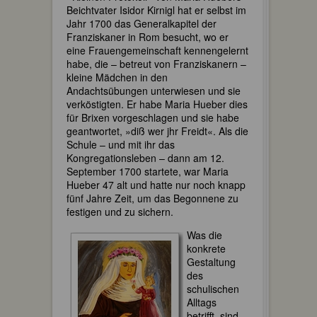
Beichtvater Isidor Kirnigl hat er selbst im
Jahr 1700 das Generalkapitel der
Franziskaner in Rom besucht, wo er
eine Frauengemeinschaft kennengelernt
habe, die – betreut von Franziskanern –
kleine Mädchen in den
Andachtsübungen unterwiesen und sie
verköstigten. Er habe Maria Hueber dies
für Brixen vorgeschlagen und sie habe
geantwortet, »diß wer jhr Freidt«. Als die
Schule – und mit ihr das
Kongregationsleben – dann am 12.
September 1700 startete, war Maria
Hueber 47 alt und hatte nur noch knapp
fünf Jahre Zeit, um das Begonnene zu
festigen und zu sichern.
Was die
konkrete
Gestaltung
des
schulischen
Alltags
betrifft, sind