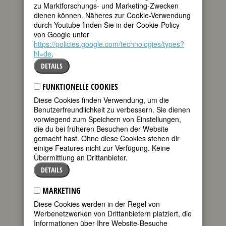
zu Marktforschungs- und Marketing-Zwecken
eine Pionierin der
dienen können. Näheres zur Cookie-Verwendung
tweet
Mädchen- und
durch Youtube finden Sie in der Cookie-Policy
Frauenbildung in
von Google unter
Tirol und die erste
mail
https://policies.google.com/technologies/types?
Tirolerin, die
hl=de
.
einen Orden gegründet hat. Die von ihr
1700 gegründete Kongregation, die
DETAILS
Tertiarschwestern des heiligen
Franziskus, ist heute die zahlenmäßig
FUNKTIONELLE COOKIES
stärkste Frauengemeinschaft Südtirols.
Diese Cookies finden Verwendung, um die
Benutzerfreundlichkeit zu verbessern. Sie dienen
Maria Hueber gehört zweifelsohne zu
vorwiegend zum Speichern von Einstellungen,
den bedeutendsten Frauen in der
die du bei früheren Besuchen der Website
Geschichte Tirols und hat auch heute
gemacht hast. Ohne diese Cookies stehen dir
noch das Zeug zur Leitfigur; ihr Leben
einige Features nicht zur Verfügung. Keine
ist biographisch gut erschlossen, und es
Übermittlung an Drittanbieter.
läuft ein Seligsprechungsverfahren.
Nichtsdestotrotz wird sie – wie
DETAILS
vergleichbare Frauen in anderen
Regionen auch – nur sehr langsam zu
MARKETING
einem festen Bestandteil des
Diese Cookies werden in der Regel von
»kollektiven Gedächtnisses« ihres
Werbenetzwerken von Drittanbietern platziert, die
Landes. Dies mag auch daran liegen,
Informationen über Ihre Website-Besuche
dass sie eine historische Gestalt ist, die