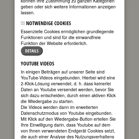
können Ihre Zustimmung zu ganzen Kategorien
geben oder sich weitere Informationen anzeigen
geboren am
lassen.
22. Mai 1653
in Brixen,
NOTWENDIGE COOKIES
Südtirol/Italien
Essenzielle Cookies ermöglichen grundlegende
gestorben am
Funktionen und sind für die einwandfreie
6. Juli 1705 in
Funktion der Website erforderlich.
Brixen,
DETAILS
Südtirol/Italien
Südtiroler
YOUTUBE VIDEOS
In einigen Beiträgen auf unserer Seite sind
YouTube-Videos eingebunden. Hierbei wird eine
Ordensgründerin und Pionierin der
2-Klick-Lösung verwendet, d. h. dass keinerlei
Mädchenbildung
Daten an Youtube versendet werden, bevor Sie
320. Todestag am 6. Juli 2025
sich dazu entscheiden, durch einen aktiven Klick
die Wiedergabe zu starten.
Biografie
•
Zitate
•
Weblinks
•
Literatur &
Die Videos werden dann im erweiterten
Quellen
Datenschutzmodus von Youtube eingebunden.
Mit Klick auf den Wiedergabe-Button erteilen Sie
BIOGRAFIE
Ihre Einwilligung darin, dass Youtube auf dem
von Ihnen verwendeten Endgerät Cookies setzt,
die auch einer Analyse des Nutzungsverhaltens
teilen
Maria Hueber ist