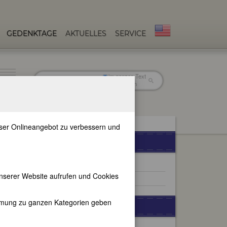
GEDENKTAGE
AKTUELLES
SERVICE
im ganzen Text
nur in Titeln
unser Onlineangebot zu verbessern und
FEMBIO-SPECIALS
Exilantinnen (1933-1945)
nserer Website aufrufen und Cookies
Europäische Jüdinnen
immung zu ganzen Kategorien geben
WEITERE BIOGRAPHIEN