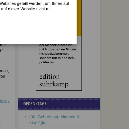
 Websites geteilt werden, um Ihnen auf
elt
,
auf dieser Website nicht mit
tner
chte
er
ouse,
von
rsley
GEDENKTAGE
130. Geburtstag: Marjorie K.
Rawlings