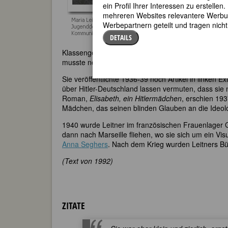
ein Profil Ihrer Interessen zu erstell
Die besten d
mehreren Websites relevantere Werbung
heraus. Der
Werbepartnern geteilt und tragen nich
Wäscherin in
DETAILS
Märchenprinz
Klassengenossen findet« (W. Emmerich). Das Buch
musste noch einmal fliehen, wahrscheinlich erst n
Sie veröffentlichte 1936-39 noch Artikel in linken Exi
über Hitler-Deutschland lassen vermuten, dass sie n
Roman,
Elisabeth, ein Hitlermädchen
, erschien 193
Mädchen, das seinen blinden Glauben an die Ideolo
1940 wurde Leitner im französischen Frauenlager G
dann nach Marseille fliehen, wo sie sich um ein V
Anna Seghers
. Nach dem Krieg wurden Leitners Büc
(Text von 1992)
ZITATE