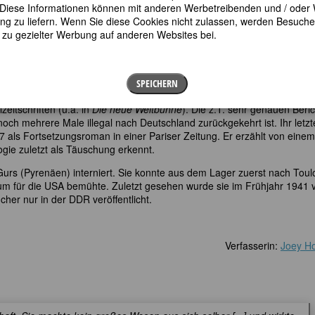
en. Diese Informationen können mit anderen Werbetreibenden und / oder
ieser Reportagen gab Leitner1932 als Buch,
Eine Frau reist durch die W
 zu liefern. Wenn Sie diese Cookies nicht zulassen, werden Besuche 
 Roman
Hotel Amerika
(1930) schildert einen Tag aus dem Leben einer
t zu gezielter Werbung auf anderen Websites bei.
 einem Luxushotel, die zum Schluss »nicht mehr auf den ersehnten
en wartet, sondern eine neue Lebensperspektive an der Seite ihrer
 wurde 1933 von der Nazi-Reichsschrifttumskammer verboten, und Lei
SPEICHERN
ach Prag und dann nach Paris.
lzeitschriften (u.a. in
Die neue Weltbühne
). Die z.T. sehr genauen Beri
och mehrere Male illegal nach Deutschland zurückgekehrt ist. Ihr letzt
7 als Fortsetzungsroman in einer Pariser Zeitung. Er erzählt von einem
gie zuletzt als Täuschung erkennt.
urs (Pyrenäen) interniert. Sie konnte aus dem Lager zuerst nach Toul
isum für die USA bemühte. Zuletzt gesehen wurde sie im Frühjahr 1941 
her nur in der DDR veröffentlicht.
Verfasserin:
Joey Ho