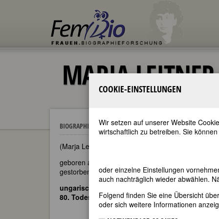
MARIA LEITNER
COOKIE-EINSTELLUNGEN
Wir setzen auf unserer Website Cookie
Maria Leitner
BIOGRAPHIEN
wirtschaftlich zu betreiben. Sie können
(Marja Leitner; Maria Lékai [ungarische Namensver
geboren am 19. Januar 1892 in Varaždin (Österrei
oder einzelne Einstellungen vornehme
gestorben am 14. März 1942 in Marseille
auch nachträglich wieder abwählen. Nä
ungarische Schriftstellerin und Journalistin d
Folgend finden Sie eine Übersicht üb
80. Todestag am 14. März 2022
oder sich weitere Informationen anzeig