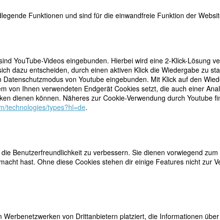
Bildquellen
legende Funktionen und sind für die einwandfreie Funktion der Website
teilen
 sind YouTube-Videos eingebunden. Hierbei wird eine 2-Klick-Lösung ve
nicht leicht auffindbar sind, leistete durch ihre
ich dazu entscheiden, durch einen aktiven Klick die Wiedergabe zu sta
ensbedingungen der sozial Benachteiligten,
tweet
n Datenschutzmodus von Youtube eingebunden. Mit Klick auf den Wieder
1920er Jahre einen einmaligen Beitrag zur
dem von Ihnen verwendeten Endgerät Cookies setzt, die auch einer Ana
chtsschreibung.
Aus einer kleinbürgerlichen jüdischen
mail
en dienen können. Näheres zur Cookie-Verwendung durch Youtube find
mend, wuchs sie deutschsprachig in Budapest auf.
com/technologies/types?hl=de
.
dierte sie im Ausland und schrieb dann bis 1919 für linke Zeitungen in
dieser Zeit wurde Leitner Mitglied der Kommunistischen Partei und
in des Kommunistischen Jugendverbandes Ungarns. Nach dem Sturz 
äterepublik musste sie mit ihren beiden Brüdern vor den Pogromen fl
chst nach Wien, dann nach Berlin, wo sie als Lektorin im Verlag der
ie Benutzerfreundlichkeit zu verbessern. Sie dienen vorwiegend zum 
tionale arbeitete.
acht hast. Ohne diese Cookies stehen dir einige Features nicht zur V
5 und 1930 bereiste die unerschrockene und wissensdurstige Journalis
- und Südamerika, wo sie sich durch Gelegenheitsarbeiten – sie nahm 
n an (z.B. als Küchenhilfe oder Fabrikarbeiterin) – ihren Lebensunterhal
 authentisches Material für ihre Reportagen sammelte. Sie ging nach
 Französisch-Guayana, nach Curaçao und Haiti, berichtete über
 Werbenetzwerken von Drittanbietern platziert, die Informationen üb
e, Gefangene, Diamantengräber und Kolonialbeamte.