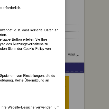
Ilummiya
 erforderlich.
Charlotte Buff-Kestner
Edith Abbott
Caroline Louise Rudolphi
Brigitte Horney
rwendet, d. h. dass keinerlei Daten an
rten.
Frances Hodgson Burnett
gabe-Button erteilen Sie Ihre
Sophie Taeuber-Arp
lyse des Nutzungsverhaltens zu
en Sie in der Cookie-Policy von
Annie Besant
MEHR
der
iehen.
WERBUNG
Speichern von Einstellungen, die du
erfügung. Keine Übermittlung an
tin
mehr
t
er Ihre Website-Besuche verwenden, um