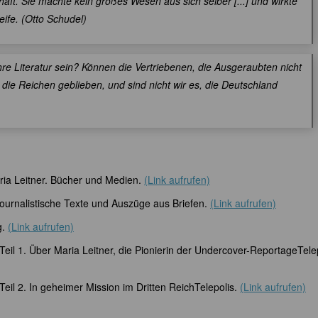
thaft. Sie machte kein großes Wesen aus sich selber [...] und wirkte
eife. (Otto Schudel)
ihre Literatur sein? Können die Vertriebenen, die Ausgeraubten nicht
r die Reichen geblieben, und sind nicht wir es, die Deutschland
ria Leitner. Bücher und Medien.
(Link aufrufen)
 journalistische Texte und Auszüge aus Briefen.
(Link aufrufen)
g.
(Link aufrufen)
eil 1. Über Maria Leitner, die Pionierin der Undercover-ReportageTelep
eil 2. In geheimer Mission im Dritten ReichTelepolis.
(Link aufrufen)