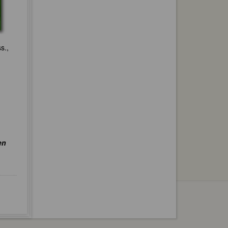
s.,
en