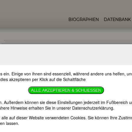
BIOGRAPHIEN
DATENBANK
s ein. Einige von ihnen sind essenziell, während andere uns helfen, 
 dies akzeptieren per Klick auf die Schaltfläche
sion])
ALLE AKZEPTIEREN & SCHLIESSEN
ch-Ungarn, heute Jugoslawien)
n. Außerdem können sie diese Einstellungen jederzeit im Fußbereich u
here Hinweise erhalten Sie in unserer Datenschutzerklärung.
eutscher Sprache
er alle auf dieser Website verwendeten Cookies. Sie können Ihre Zust
en lassen.