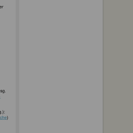
er
usg.
-
.):
uche
)