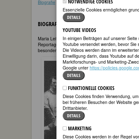
NOTWENDIGE COOKIES
Biografie
•
Zitate
•
Weblinks
•
Literatur & Quellen
•
Essenzielle Cookies ermöglichen grund
DETAILS
BIOGRAFIE
YOUTUBE VIDEOS
In einigen Beiträgen auf unserer Seite
Maria Leitner, deren Schriften leider nicht mehr oder 
Youtube versendet werden, bevor Sie s
Reportagen, Erzählungen und Romane über die Leb
Die Videos werden dann im erweiterte
besonders der Frauen, im Amerika und Europa der 
Einwilligung darin, dass Youtube auf 
Sozialgeschi
Marktforschungs- und Marketing-Zweck
Familie stam
Google unter
https://policies.google.
1910-1913 stu
Budapest. In 
DETAILS
Mitbegründer
ungarischen R
FUNKTIONELLE COOKIES
Sie ging zunä
Diese Cookies finden Verwendung, um d
Jugendinterna
bei früheren Besuchen der Website gem
Zwischen 192
Drittanbieter.
Nord-, Mittel
DETAILS
als 80 Stelle
verdiente und
MARKETING
Britisch- und
Diese Cookies werden in der Regel von
Prostituiert