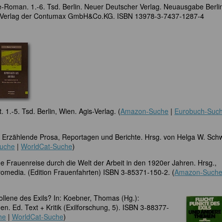
ge-Roman. 1.-6. Tsd. Berlin. Neuer Deutscher Verlag. Neuausgabe Berli
im Verlag der Contumax GmbH&Co.KG. ISBN 13978-3-7437-1287-4
. 1.-5. Tsd. Berlin, Wien. Agis-Verlag. (
Amazon-Suche
|
Eurobuch-Suc
en. Erzählende Prosa, Reportagen und Berichte. Hrsg. von Helga W. Sch
uche
|
WorldCat-Suche
)
e Frauenreise durch die Welt der Arbeit in den 1920er Jahren. Hrsg.,
omedia. (Edition Frauenfahrten) ISBN 3-85371-150-2. (
Amazon-Such
ollene des Exils? In: Koebner, Thomas (Hg.):
. Ed. Text + Kritik (Exilforschung, 5). ISBN 3-88377-
he
|
WorldCat-Suche
)