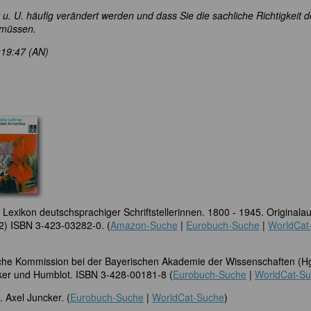
t u. U. häufig verändert werden und dass Sie die sachliche Richtigkeit d
 müssen.
:19:47 (AN)
: Lexikon deutschsprachiger Schriftstellerinnen. 1800 - 1945. Originala
2) ISBN 3-423-03282-0. (
Amazon-Suche
|
Eurobuch-Suche
|
WorldCat
ische Kommission bei der Bayerischen Akademie der Wissenschaften (Hg
ker und Humblot. ISBN 3-428-00181-8 (
Eurobuch-Suche
|
WorldCat-S
. Axel Juncker. (
Eurobuch-Suche
|
WorldCat-Suche
)