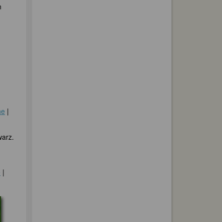
n
he
|
warz.
e
|