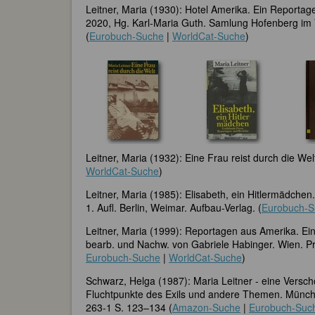
Leitner, Maria (1930): Hotel Amerika. Ein Reporta
2020, Hg. Karl-Maria Guth. Samlung Hofenberg 
(
Eurobuch-Suche
|
WorldCat-Suche
)
Leitner, Maria (1932): Eine Frau reist durch die Welt
WorldCat-Suche
)
Leitner, Maria (1985): Elisabeth, ein Hitlermädch
1. Aufl. Berlin, Weimar. Aufbau-Verlag. (
Eurobuch-S
Leitner, Maria (1999): Reportagen aus Amerika. Ein
bearb. und Nachw. von Gabriele Habinger. Wien. Pr
Eurobuch-Suche
|
WorldCat-Suche
)
Schwarz, Helga (1987): Maria Leitner - eine Versch
Fluchtpunkte des Exils und andere Themen. München
263-1 S. 123–134 (
Amazon-Suche
|
Eurobuch-Suc