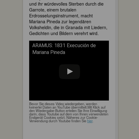
und ihr würdevolles Sterben durch die
Garrote, einem brutalen
Erdrosselungsinstrument, macht
Mariana Pineda zur legendären
Volksheldin, die in Granada mit Liedern,
Gedichten und Bildern verehrt wird.
ARAMUS: 1831 Execución de
Mariana Pineda
Bevor Sie dieses Video wiedergeben, werden
keinerlei Daten an YouTube übermittelt.Mit Klick auf
den Wiedergabe-Button erteilen Sie Ihre Einwilligung
darin, dass Youtube auf dem von Ihnen verwendeten
Endgerät Cookies setzt. Näheres zur Cookie-
Verwendung durch Youtube finden Sie
hier
.