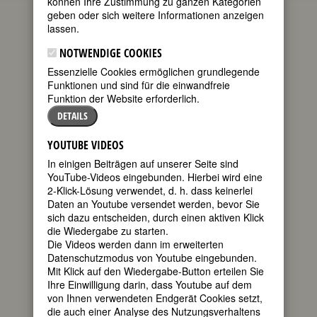
können Ihre Zustimmung zu ganzen Kategorien
geben oder sich weitere Informationen anzeigen
geboren am 1.
lassen.
September
1804 in
NOTWENDIGE COOKIES
Granada
Essenzielle Cookies ermöglichen grundlegende
gestorben am
Funktionen und sind für die einwandfreie
26. Mai 1831
Funktion der Website erforderlich.
in Granada
DETAILS
andalusische
YOUTUBE VIDEOS
In einigen Beiträgen auf unserer Seite sind
Commons.Wikimedia.org
YouTube-Videos eingebunden. Hierbei wird eine
Freiheitskämpferin
2-Klick-Lösung verwendet, d. h. dass keinerlei
195. Todestag am 26. Mai 2026
Daten an Youtube versendet werden, bevor Sie
sich dazu entscheiden, durch einen aktiven Klick
Biografie
•
Weblinks
•
Literatur &
die Wiedergabe zu starten.
Quellen
Die Videos werden dann im erweiterten
Datenschutzmodus von Youtube eingebunden.
BIOGRAFIE
Mit Klick auf den Wiedergabe-Button erteilen Sie
Ihre Einwilligung darin, dass Youtube auf dem
Von Beginn an ist
von Ihnen verwendeten Endgerät Cookies setzt,
teilen
Marianas Leben
die auch einer Analyse des Nutzungsverhaltens
ungewöhnlich. Ihr