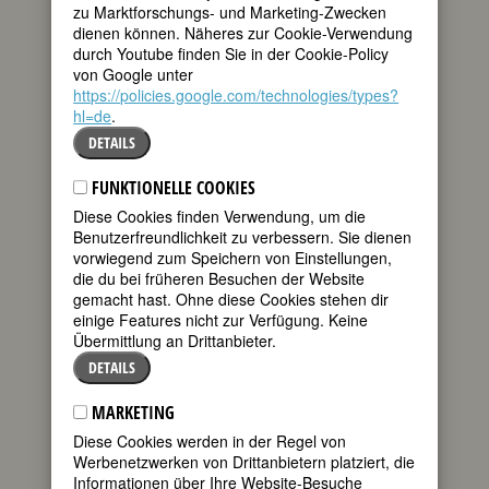
zu Marktforschungs- und Marketing-Zwecken
tweet
Vater, ein 1754 in
dienen können. Näheres zur Cookie-Verwendung
Guatemala
durch Youtube finden Sie in der Cookie-Policy
geborener
mail
von Google unter
Kapitän der
https://policies.google.com/technologies/types?
spanischen Flotte, verliebt sich bei
hl=de
.
einem Besuch seiner Ländereien
unsterblich in eine 30 Jahre jüngere
DETAILS
Landarbeitertochter. Aus dieser
Verbindung, die wegen der
FUNKTIONELLE COOKIES
Standesunterschiede nie legalisiert wird,
Diese Cookies finden Verwendung, um die
entstammen zwei Kinder, Mariana und
Benutzerfreundlichkeit zu verbessern. Sie dienen
ihre ältere Schwester Luisa, die schon
vorwiegend zum Speichern von Einstellungen,
als Kleinkind stirbt.
die du bei früheren Besuchen der Website
gemacht hast. Ohne diese Cookies stehen dir
Bald nach Marianas Geburt brennt die
einige Features nicht zur Verfügung. Keine
Mutter mit einem anderen Mann durch;
Übermittlung an Drittanbieter.
ihr kranker Vater sorgt testamentarisch
für Mariana und setzt seinen Bruder als
DETAILS
Marianas Vormund ein. Ihr Onkel kommt
seiner Verpflichtung jedoch nicht nach
MARKETING
und übergibt seine Nichte kinderlosen
Diese Cookies werden in der Regel von
Pflegeeltern, die sich liebevoll um sie
Werbenetzwerken von Drittanbietern platziert, die
kümmern und ihr eine gute Erziehung
Informationen über Ihre Website-Besuche
zukommen lassen. Mit 14 Jahren lernt