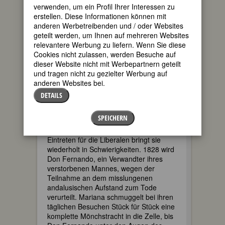
verwenden, um ein Profil Ihrer Interessen zu
sie einen viel älteren, glühenden
erstellen. Diese Informationen können mit
Anhänger der Liberalisten kennen, den
anderen Werbetreibenden und / oder Websites
sie ein Jahr später heiratet. Ein halbes
geteilt werden, um Ihnen auf mehreren Websites
Jahr nach der Hochzeit bekommt sie ihr
relevantere Werbung zu liefern. Wenn Sie diese
erstes Kind. Die Ehe dauert nur kurze
Cookies nicht zulassen, werden Besuche auf
drei Jahre, dann stirbt ihr Ehemann und
dieser Website nicht mit Werbepartnern geteilt
lässt Mariana als junge, schöne Witwe
und tragen nicht zu gezielter Werbung auf
mit zwei kleinen Kindern zurück.
anderen Websites bei.
Durch die offensichtlichen Missstände im
DETAILS
Land und beeinflusst von ihrem Mann
hat Mariana ein tiefes und
SPEICHERN
ausdauerndes Interesse für den
Liberalismus entwickelt. Ihr offenes
Eintreten für die Liberalen bringt sie
wiederholt in Schwierigkeiten. 1828 wird
Don Fernando, ein Verwandter ihres
verstorbenen Mannes, wegen der
Teilnahme an dem misslungenen
andalusischen Aufstand zum Tode
verurteilt. Mariana schmuggelt bei ihren
täglichen Besuchen Stück für Stück eine
komplette Mönchstracht in die Zelle, bis