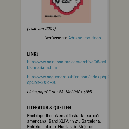
(Text von 2004)
Verfasserin:
Adriane von Hoop
LINKS
http://www.solonosotras.com/archivo/05/ent-
bio-mariana.htm
http://www.segundarepublica.com/index.php?
opcion=2&id=20
Links geprüft am 23. Mai 2021 (AN)
LITERATUR & QUELLEN
Enciclopedia universal ilustrada européo
americana. Band XLIV. 1921. Barcelona.
Entretenimiento: Huellas de Mujeres.