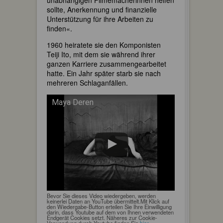
unabhängigen Filmemacherinnen helfen
sollte, Anerkennung und finanzielle
Unterstützung für ihre Arbeiten zu
finden«.
1960 heiratete sie den Komponisten
Teiji Ito, mit dem sie während ihrer
ganzen Karriere zusammengearbeitet
hatte. Ein Jahr später starb sie nach
mehreren Schlaganfällen.
Maya Deren
Bevor Sie dieses Video wiedergeben, werden
keinerlei Daten an YouTube übermittelt.Mit Klick auf
den Wiedergabe-Button erteilen Sie Ihre Einwilligung
darin, dass Youtube auf dem von Ihnen verwendeten
Endgerät Cookies setzt. Näheres zur Cookie-
Verwendung durch Youtube finden Sie
hier
.