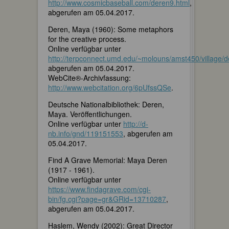
http://www.cosmicbaseball.com/deren9.html
,
abgerufen am 05.04.2017.
Deren, Maya (1960): Some metaphors
for the creative process.
Online verfügbar unter
http://terpconnect.umd.edu/~molouns/amst450/village/d
abgerufen am 05.04.2017.
WebCite®-Archivfassung:
http://www.webcitation.org/6pUfssQSe
.
Deutsche Nationalbibliothek: Deren,
Maya. Veröffentlichungen.
Online verfügbar unter
http://d-
nb.info/gnd/119151553
, abgerufen am
05.04.2017.
Find A Grave Memorial: Maya Deren
(1917 - 1961).
Online verfügbar unter
https://www.findagrave.com/cgi-
bin/fg.cgi?page=gr&GRid=13710287
,
abgerufen am 05.04.2017.
Haslem, Wendy (2002): Great Director