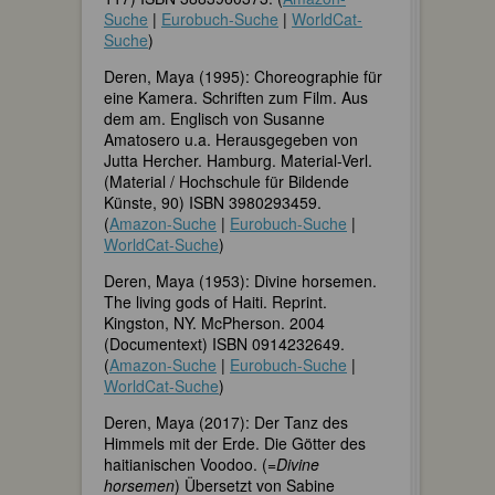
Suche
|
Eurobuch-Suche
|
WorldCat-
Suche
)
Deren, Maya (1995): Choreographie für
eine Kamera. Schriften zum Film. Aus
dem am. Englisch von Susanne
Amatosero u.a. Herausgegeben von
Jutta Hercher. Hamburg. Material-Verl.
(Material / Hochschule für Bildende
Künste, 90) ISBN 3980293459.
(
Amazon-Suche
|
Eurobuch-Suche
|
WorldCat-Suche
)
Deren, Maya (1953): Divine horsemen.
The living gods of Haiti. Reprint.
Kingston, NY. McPherson. 2004
(Documentext) ISBN 0914232649.
(
Amazon-Suche
|
Eurobuch-Suche
|
WorldCat-Suche
)
Deren, Maya (2017): Der Tanz des
Himmels mit der Erde. Die Götter des
haitianischen Voodoo. (=
Divine
horsemen
) Übersetzt von Sabine