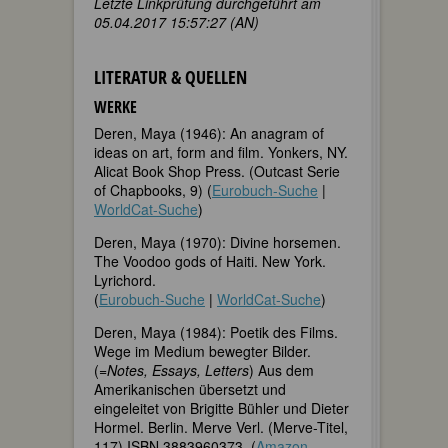
Letzte Linkprüfung durchgeführt am
05.04.2017 15:57:27 (AN)
LITERATUR & QUELLEN
WERKE
Deren, Maya (1946): An anagram of
ideas on art, form and film. Yonkers, NY.
Alicat Book Shop Press. (Outcast Serie
of Chapbooks, 9) (
Eurobuch-Suche
|
WorldCat-Suche
)
Deren, Maya (1970): Divine horsemen.
The Voodoo gods of Haiti. New York.
Lyrichord.
(
Eurobuch-Suche
|
WorldCat-Suche
)
Deren, Maya (1984): Poetik des Films.
Wege im Medium bewegter Bilder.
(=
Notes, Essays, Letters
) Aus dem
Amerikanischen übersetzt und
eingeleitet von Brigitte Bühler und Dieter
Hormel. Berlin. Merve Verl. (Merve-Titel,
117) ISBN 3883960373. (
Amazon-