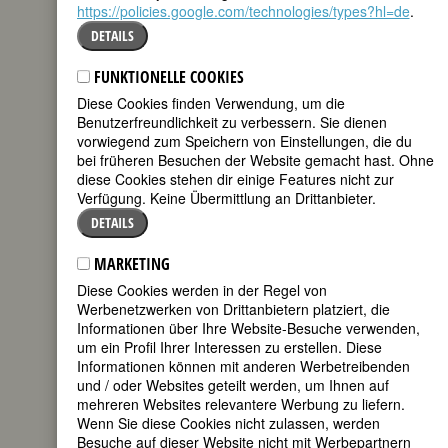
https://policies.google.com/technologies/types?hl=de
.
BIOGRAFIE
DETAILS
In den 1940er
teilen
FUNKTIONELLE COOKIES
Jahren war Maya
Deren wohl die
Diese Cookies finden Verwendung, um die
tweet
bekannteste
Benutzerfreundlichkeit zu verbessern. Sie dienen
Persönlichkeit des
vorwiegend zum Speichern von Einstellungen, die du
amerikanischen
mail
bei früheren Besuchen der Website gemacht hast. Ohne
Experimentalfilms.
diese Cookies stehen dir einige Features nicht zur
Sie kreierte den Psychodrama-Kurzfilm
Verfügung. Keine Übermittlung an Drittanbieter.
und den
cine-dance-
Film
.
Aber Deren
DETAILS
machte nicht nur Filme; sie war auch
eine bedeutende Filmtheoretikerin und
MARKETING
unterstützte andere unabhängige
Filmemacherinnen.
Diese Cookies werden in der Regel von
Werbenetzwerken von Drittanbietern platziert, die
Deren wurde 1917 als Eleonora
Informationen über Ihre Website-Besuche verwenden,
Derenkowsky in Kiew geboren; den
um ein Profil Ihrer Interessen zu erstellen. Diese
Namen Maya Deren benutzte sie erst ab
Informationen können mit anderen Werbetreibenden
1943. Die Familie emigrierte 1922 nach
und / oder Websites geteilt werden, um Ihnen auf
Syracuse, New York. Maya Deren
mehreren Websites relevantere Werbung zu liefern.
bekam eine ausgezeichnete,
Wenn Sie diese Cookies nicht zulassen, werden
breitgefächerte Ausbildung. 1942
Besuche auf dieser Website nicht mit Werbepartnern