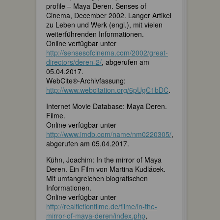
profile – Maya Deren. Senses of
Cinema, December 2002. Langer Artikel
zu Leben und Werk (engl.), mit vielen
weiterführenden Informationen.
Online verfügbar unter
http://sensesofcinema.com/2002/great-
directors/deren-2/
, abgerufen am
05.04.2017.
WebCite®-Archivfassung:
http://www.webcitation.org/6pUgC1bDC
.
Internet Movie Database: Maya Deren.
Filme.
Online verfügbar unter
http://www.imdb.com/name/nm0220305/
,
abgerufen am 05.04.2017.
Kühn, Joachim: In the mirror of Maya
Deren. Ein Film von Martina Kudlácek.
Mit umfangreichen biografischen
Informationen.
Online verfügbar unter
http://realfictionfilme.de/filme/in-the-
mirror-of-maya-deren/index.php
,