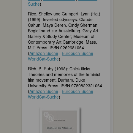
Suche
)
Rice, Shelley und Gumpert, Lynn (Hg.)
(1999): Inverted odysseys. Claude
Cahun, Maya Deren, Cindy Sherman.
Begleitband zur Ausstellung. Grey Art
Gallery & Study Center; Museum of
Contemporary Art Cambridge, Mass.
MIT Press. ISBN 0262681064.
(
Amazon-Suche
|
Eurobuch-Suche
|
WorldCat-Suche
)
Rich, B. Ruby (1998): Chick flicks.
Theories and memories of the feminist
film movement. Durham. Duke
University Press. ISBN 9780822321064.
(
Amazon-Suche
|
Eurobuch-Suche
|
WorldCat-Suche
)