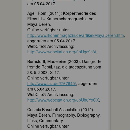
am 05.04.2017.
Agel, Romi (2011): Körpertheorie des
Films III – Kamerachoreographie bei
Maya Deren.
Online verfügbar unter
http://www.ikonenmagazin.de/artikel/MayaDeren.htm
,
abgerufen am 05.04.2017.
WebCite®-Archivfassung:
http://www.webcitation.org/6pUgc9c8t
.
Bernstorff, Madeleine (2003): Das große
fremde Reptil. taz. die tageszeitung vom
28. 5. 2003, S. 17.
Online verfügbar unter
http://www.taz.de/!767645/
, abgerufen
am 05.04.2017.
WebCite®-Archivfassung:
http://www.webcitation.org/6pUh8YoGX
.
Cosmic Baseball Association (2012):
Maya Deren. Filmography, Bibliography,
Links, Commentary.
Online verfügbar unter