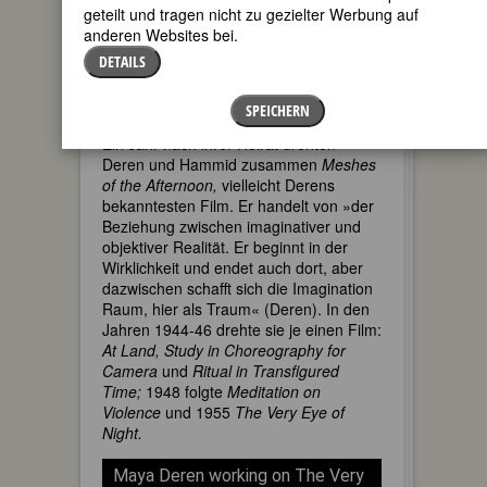
heiratete sie in zweiter Ehe Alexander
geteilt und tragen nicht zu gezielter Werbung auf
Hammid, einen tschechischen
anderen Websites bei.
Regisseur, und veröffentlichte »Religious
DETAILS
Possession in Dancing«, ihren ersten
Artikel über die Kultur Haitis, die sie
zeitlebens nicht loslassen sollte.
SPEICHERN
Ein Jahr nach ihrer Heirat drehten
Deren und Hammid zusammen
Meshes
of the Afternoon,
vielleicht Derens
bekanntesten Film. Er handelt von »der
Beziehung zwischen imaginativer und
objektiver Realität. Er beginnt in der
Wirklichkeit und endet auch dort, aber
dazwischen schafft sich die Imagination
Raum, hier als Traum« (Deren). In den
Jahren 1944-46 drehte sie je einen Film:
At Land, Study in Choreography for
Camera
und
Ritual in Transfigured
Time;
1948 folgte
Meditation on
Violence
und 1955
The Very Eye of
Night.
Maya Deren working on The Very