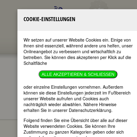
COOKIE-EINSTELLUNGEN
Wir setzen auf unserer Website Cookies ein. Einige von
ihnen sind essenziell, während andere uns helfen, unser
Onlineangebot zu verbessern und wirtschaftlich zu
betreiben. Sie können dies akzeptieren per Klick auf die
Schaltfläche
MAYA DEREN
ALLE AKZEPTIEREN & SCHLIESSEN
im ganzen Text
oder einzelne Einstellungen vornehmen. Außerdem
nur in Titeln
können sie diese Einstellungen jederzeit im Fußbereich
unserer Website aufrufen und Cookies auch
nachträglich wieder abwählen. Nähere Hinweise
erhalten Sie in unserer Datenschutzerklärung.
Maya Deren
BIOGRAPHIEN
Folgend finden Sie eine Übersicht über alle auf dieser
Website verwendeten Cookies. Sie können Ihre
(Элеоно́ра
Zustimmung zu ganzen Kategorien geben oder sich
Деренко́вская;