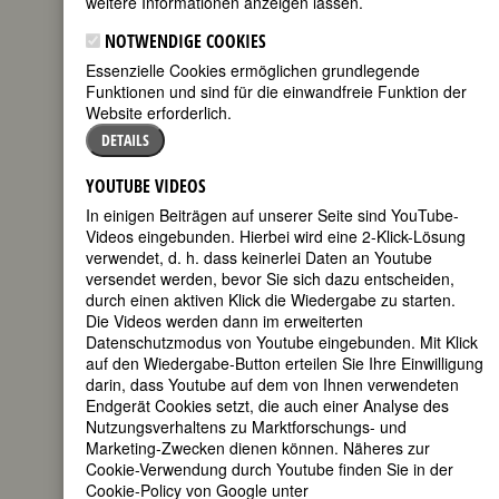
weitere Informationen anzeigen lassen.
Eleonora
Solomonowna
NOTWENDIGE COOKIES
Derenkowskaja
Essenzielle Cookies ermöglichen grundlegende
Funktionen und sind für die einwandfreie Funktion der
Website erforderlich.
DETAILS
YOUTUBE VIDEOS
In einigen Beiträgen auf unserer Seite sind YouTube-
Videos eingebunden. Hierbei wird eine 2-Klick-Lösung
[Geburtsname]; Eleonora Derenkovsky)
verwendet, d. h. dass keinerlei Daten an Youtube
versendet werden, bevor Sie sich dazu entscheiden,
geboren am 29. April 1917 in Kiew
durch einen aktiven Klick die Wiedergabe zu starten.
gestorben am 13. Oktober 1961 in
Die Videos werden dann im erweiterten
Queens, New York
Datenschutzmodus von Youtube eingebunden. Mit Klick
auf den Wiedergabe-Button erteilen Sie Ihre Einwilligung
US-
darin, dass Youtube auf dem von Ihnen verwendeten
amerikanische Filmemacherin und
Endgerät Cookies setzt, die auch einer Analyse des
Filmtheoretikerin
Nutzungsverhaltens zu Marktforschungs- und
105. Geburtstag am 29. April 2022
Marketing-Zwecken dienen können. Näheres zur
Cookie-Verwendung durch Youtube finden Sie in der
Biografie
•
Zitate
•
Weblinks
•
Literatur &
Cookie-Policy von Google unter
Quellen