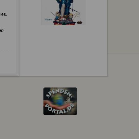
ies.
en