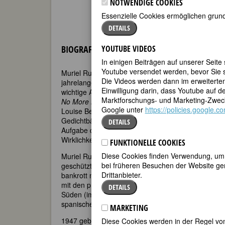
NOTWENDIGE COOKIES
Essenzielle Cookies ermöglichen grund
DETAILS
BIOGRAFIE
YOUTUBE VIDEOS
In einigen Beiträgen auf unserer Seite
Youtube versendet werden, bevor Sie s
Muriel Rukeyser inspirierte mit ihren leidenschaft
Die Videos werden dann im erweiterte
jahrelangen Einsatz für soziale Gerechtigkeit viele 
Einwilligung darin, dass Youtube auf 
wichtige Anthologien der US-amerikanischen Fraue
Marktforschungs- und Marketing-Zweck
No More Masks!
(1973 hg. von Ellen Bass und Fl
Google unter
https://policies.google.
Louise Bernikow). In ihrer 50jährigen Laufbahn verö
Gedichtbände, drei Biographien, zwei Romane, ei
DETAILS
Aufgabe darin, sich selbst und andere durch das 
Wirklichkeiten zu ermöglichen.
FUNKTIONELLE COOKIES
Diese Cookies finden Verwendung, um d
Muriel Rukeyser war die erste Tochter einer sehr rei
bei früheren Besuchen der Website gem
geschützte Kindheit. Sie studiert zwei Jahre am Vas
Drittanbieter.
bankrott macht, und beginnt zu schreiben. Wegen 
mit den proletarischen SchriftstellerInnen der 1930
DETAILS
Süden (im Prozeß der “Scottsboro Boys”), über Lun
spanischen Bürgerkrieg.
MARKETING
1947 gebiert sie einen Sohn und zieht ihn allein au
Diese Cookies werden in der Regel von