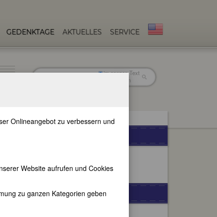
GEDENKTAGE
AKTUELLES
SERVICE
im ganzen Text
nur in Titeln
unser Onlineangebot zu verbessern und
WEITERE SPRACHEN
nserer Website aufrufen und Cookies
FEMBIO-SPECIALS
immung zu ganzen Kategorien geben
Berühmte Lyrikerinnen