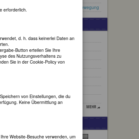
Pionierinnen der Frauenbewegung
 erforderlich.
WEITERE BIOGRAPHIEN
Alma M. Karlin
rwendet, d. h. dass keinerlei Daten an
rten.
Julia de Burgos
gabe-Button erteilen Sie Ihre
Nadeschda Mandelstam
lyse des Nutzungsverhaltens zu
en Sie in der Cookie-Policy von
Marta Astfalck-Vietz
Ruth Maier
ihre
e
Maria Gleit
Julia Margaret Cameron
Speichern von Einstellungen, die du
Emilie Gourd
erfügung. Keine Übermittlung an
se
MEHR
yser
rze im
WERBUNG
ichtet
er Ihre Website-Besuche verwenden, um