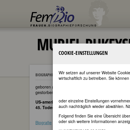
MURIEL RUKEY
COOKIE-EINSTELLUNGEN
Wir setzen auf unserer Website Cookie
Muriel Rukeyser
BIOGRAPHIEN
wirtschaftlich zu betreiben. Sie können
geboren am 15. Dezember 1913 in New York
gestorben am 12. Februar 1980 in New York
oder einzelne Einstellungen vornehme
US-amerikanische Schriftstellerin
auch nachträglich wieder abwählen. Nä
45. Todestag am 12. Februar 2025
Folgend finden Sie eine Übersicht üb
oder sich weitere Informationen anzeig
Biografie
•
Zitate
•
Literatur & Quellen