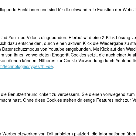
legende Funktionen und sind für die einwandfreie Funktion der Website
 sind YouTube-Videos eingebunden. Hierbei wird eine 2-Klick-Lösung ve
teilen
ich dazu entscheiden, durch einen aktiven Klick die Wiedergabe zu sta
lichen, lebensbejahenden Gedichten und dem mutigen,
n Datenschutzmodus von Youtube eingebunden. Mit Klick auf den Wieder
LeserInnen und SchriftstellerInnen unserer Zeit. Zwei
tweet
dem von Ihnen verwendeten Endgerät Cookies setzt, die auch einer Ana
nbewegung haben Zeilen aus ihren Werken als Titel:
en dienen können. Näheres zur Cookie-Verwendung durch Youtube find
orence Howe) und
The World Split Open
(1974, hg. von
mail
com/technologies/types?hl=de
.
ffentlichte die enorm produktive Frau 16
nen Essayband, Übersetzungen und sechs Kinderbücher. Rukeyser sah 
dichterische Ringen um Kommunikation zu verwandeln und dadurch neu
ie Benutzerfreundlichkeit zu verbessern. Sie dienen vorwiegend zum 
chen jüdisch-amerikanischen Familie und erlebte eine priviligierte,
acht hast. Ohne diese Cookies stehen dir einige Features nicht zur V
sar College, hört aber auf, als ihr Vater während der Weltwirtschaftskri
ihrer Reportagen und Gedichte über sozialpolitische Themen wird Ruke
er Jahre assoziiert. Sie schreibt über die Ungerechtigkeit gegen Schwa
genkrankheit unter Bergbauarbeitern in West Virginia und über den
f. Während der nächsten 15 Jahre veröffentlicht Rukeyser wenig, unterr
 Werbenetzwerken von Drittanbietern platziert, die Informationen üb