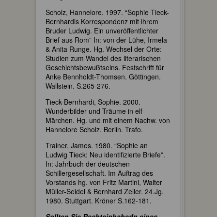
Scholz, Hannelore. 1997. “Sophie Tieck-
Bernhardis Korrespondenz mit ihrem
Bruder Ludwig. Ein unveröffentlichter
Brief aus Rom” In: von der Lühe, Irmela
& Anita Runge. Hg. Wechsel der Orte:
Studien zum Wandel des literarischen
Geschichtsbewußtseins. Festschrift für
Anke Bennholdt-Thomsen. Göttingen.
Wallstein. S.265-276.
Tieck-Bernhardi, Sophie. 2000.
Wunderbilder und Träume in elf
Märchen. Hg. und mit einem Nachw. von
Hannelore Scholz. Berlin. Trafo.
Trainer, James. 1980. “Sophie an
Ludwig Tieck: Neu identifizierte Briefe”.
In: Jahrbuch der deutschen
Schillergesellschaft. Im Auftrag des
Vorstands hg. von Fritz Martini, Walter
Müller-Seidel & Bernhard Zeller. 24.Jg.
1980. Stuttgart. Kröner S.162-181.
Sollten Sie RechteinhaberIn eines