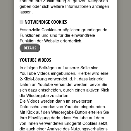
können Ihre Zustimmung zu ganzen Kategorien
Bernhardi,
geben oder sich weitere Informationen anzeigen
verh.
lassen.
Knorring))
NOTWENDIGE COOKIES
geboren am
Essenzielle Cookies ermöglichen grundlegende
28. Februar
Funktionen und sind für die einwandfreie
1775 in Berlin
Funktion der Website erforderlich.
gestorben am
1. Oktober 1833 in Reval
DETAILS
deutsche Schriftstellerin; einzige
YOUTUBE VIDEOS
Schwester Ludwig Tiecks
In einigen Beiträgen auf unserer Seite sind
250. Geburtstag am 28. Februar 2025
YouTube-Videos eingebunden. Hierbei wird eine
2-Klick-Lösung verwendet, d. h. dass keinerlei
Biografie
•
Literatur & Quellen
Daten an Youtube versendet werden, bevor Sie
sich dazu entscheiden, durch einen aktiven Klick
BIOGRAFIE
die Wiedergabe zu starten.
Die Videos werden dann im erweiterten
Datenschutzmodus von Youtube eingebunden.
teilen
Mit Klick auf den Wiedergabe-Button erteilen Sie
Ihre Einwilligung darin, dass Youtube auf dem
tweet
von Ihnen verwendeten Endgerät Cookies setzt,
die auch einer Analyse des Nutzungsverhaltens
mail