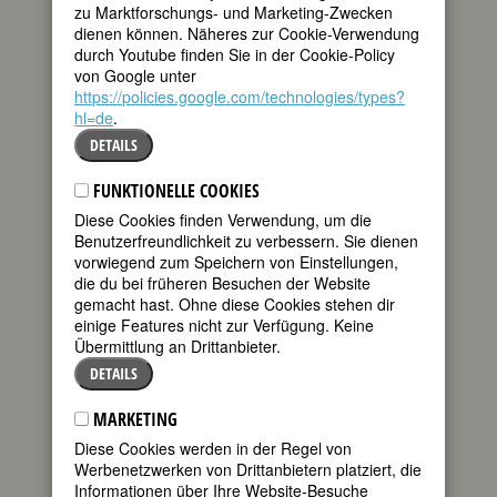
zu Marktforschungs- und Marketing-Zwecken
dienen können. Näheres zur Cookie-Verwendung
Sie hat gewiß
durch Youtube finden Sie in der Cookie-Policy
herrliche
von Google unter
Geistesanlagen;
https://policies.google.com/technologies/types?
hl=de
.
aber
DETAILS
Leidenschaftlichkeit
und Ehrgeiz
FUNKTIONELLE COOKIES
haben, wie es mir
Diese Cookies finden Verwendung, um die
scheint, ihre
Benutzerfreundlichkeit zu verbessern. Sie dienen
Seele sehr
vorwiegend zum Speichern von Einstellungen,
die du bei früheren Besuchen der Website
zerrüttet.
gemacht hast. Ohne diese Cookies stehen dir
einige Features nicht zur Verfügung. Keine
Übermittlung an Drittanbieter.
So Friedrich Schlegel am 12. Mai 1813
DETAILS
an Ludwig Tieck. Es geht um dessen
Schwester Sophie. Der Brief sagt nichts
über das “Warum”; Ursachen, die für
MARKETING
Sophies seelische Zerrissenheit
Diese Cookies werden in der Regel von
verantwortlich sein könnten, werden
Werbenetzwerken von Drittanbietern platziert, die
nicht genannt.
Informationen über Ihre Website-Besuche