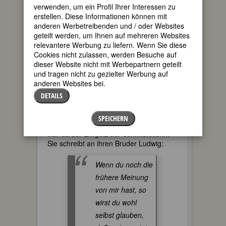
verwenden, um ein Profil Ihrer Interessen zu
Sophie ist das mittlere von drei Kindern
erstellen. Diese Informationen können mit
des Seilermeisters Ludwig Tieck und
anderen Werbetreibenden und / oder Websites
seiner Frau Anna Sophie Tieck. Der
geteilt werden, um Ihnen auf mehreren Websites
älteste Sohn war der Liebling des
relevantere Werbung zu liefern. Wenn Sie diese
Vaters, der jüngste der der Mutter. Und
Cookies nicht zulassen, werden Besuche auf
während Ludwig das Gymnasium
dieser Website nicht mit Werbepartnern geteilt
besucht und studiert und Friedrich als
und tragen nicht zu gezielter Werbung auf
Bildhauer bei Schadow lernt, wird
anderen Websites bei.
Sophie zur Ehefrau und Mutter
“erzogen”. Sie reagiert mit Krankheit,
DETAILS
Trotz, Aggression. Folge der frühen
Zurücksetzung: Sie fühlt sich
SPEICHERN
minderwertig, ungebildet. Und zugleich
war da der Ehrgeiz der Schriftstellerin:
Sie schreibt an ihren Bruder Ludwig:
Wenn du noch die
frühere Meinung
von mir hast, so
wirst du wohl
selbst glauben,