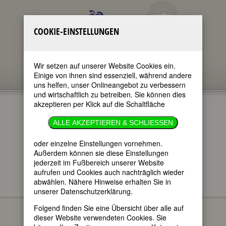
COOKIE-EINSTELLUNGEN
Wir setzen auf unserer Website Cookies ein.
Einige von ihnen sind essenziell, während andere
uns helfen, unser Onlineangebot zu verbessern
und wirtschaftlich zu betreiben. Sie können dies
akzeptieren per Klick auf die Schaltfläche
SOPHIE TIECK
ALLE AKZEPTIEREN & SCHLIESSEN
im ganzen Text
oder einzelne Einstellungen vornehmen.
nur in Titeln
Außerdem können sie diese Einstellungen
jederzeit im Fußbereich unserer Website
aufrufen und Cookies auch nachträglich wieder
abwählen. Nähere Hinweise erhalten Sie in
unserer Datenschutzerklärung.
Sophie Tieck
BIOGRAPHIEN
Folgend finden Sie eine Übersicht über alle auf
(Sophie Tieck
dieser Website verwendeten Cookies. Sie
(gesch.