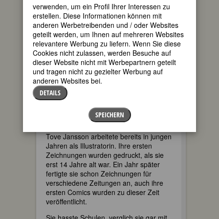
verwenden, um ein Profil Ihrer Interessen zu
lange Zeit beide nicht in der Lage
erstellen. Diese Informationen können mit
waren, den/die andere zu verstehen,
anderen Werbetreibenden und / oder Websites
stand ihre Mutter ihr zeitlebens sehr
geteilt werden, um Ihnen auf mehreren Websites
nahe. Sie war ihre erste Lehrerin, und
relevantere Werbung zu liefern. Wenn Sie diese
auf ihrem Schoß lernte Tove zeichnen.
Cookies nicht zulassen, werden Besuche auf
Mütterlicherseits kam sie aus einer
dieser Website nicht mit Werbepartnern geteilt
Familie von Geschichten-ErzählerInnen,
und tragen nicht zu gezielter Werbung auf
schon Wilma Lindhé, die Schwester von
anderen Websites bei.
Hams Vaters, war eine wichtige Autorin
der 1880er Jahre, die das
DETAILS
Spannungsverhältnis zwischen Familie
und Beruf für Frauen in ihren Werken
SPEICHERN
thematisiert hatte.
Tove Jansson arbeitete bereits in jungen
Jahren als Illustratorin. Ihre ersten
Zeichnungen wurden gedruckt, als sie
erst 14 Jahre alt war. Ein Jahr später
fertigte sie schon Zeichnungen für
verschiedene Zeitungen an, auch ihre
ersten Comics wurden zu dieser Zeit
veröffentlicht.
Sie hasste Schulen, verglich sie gar mit