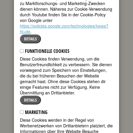
zu Marktforschungs- und Marketing-Zwecken
teilen
“Studio” war für
dienen können. Näheres zur Cookie-Verwendung
sie ein anderes
durch Youtube finden Sie in der Cookie-Policy
tweet
Wort für
von Google unter
„Zuhause“, waren
https://policies.google.com/technologies/types?
ihre Eltern doch
mail
hl=de
.
beide
KünstlerInnen: Ihr Vater, der
DETAILS
finnlandschwedische Bildhauer Viktor
Jansson, genannt Faffan, und ihre aus
FUNKTIONELLE COOKIES
Schweden stammende Mutter Signe
Diese Cookies finden Verwendung, um die
Hammarsten, genannt Ham,
Benutzerfreundlichkeit zu verbessern. Sie dienen
Illustratorin. Und so wuchs Tove
vorwiegend zum Speichern von Einstellungen,
Jansson mit ihren beiden jüngeren
die du bei früheren Besuchen der Website
Brüdern in einer Umgebung auf, in der
gemacht hast. Ohne diese Cookies stehen dir
das Wichtigste im Leben war, Kunst zu
einige Features nicht zur Verfügung. Keine
schaffen. Arbeit und Leben waren in
Übermittlung an Drittanbieter.
ihrer Familie nie getrennt, ständig
DETAILS
entstand Neues.
Während sie mit ihrem Vater – einem
MARKETING
antisemitischen Patrioten - eine Art
Diese Cookies werden in der Regel von
Hass-Liebe verband, da ihre
Werbenetzwerken von Drittanbietern platziert, die
gesellschaftlichen Vorstellungen so weit
Informationen über Ihre Website-Besuche
voneinander entfernt lagen, dass sie