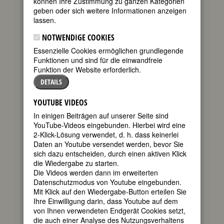
können Ihre Zustimmung zu ganzen Kategorien
geben oder sich weitere Informationen anzeigen
geboren am 9.
lassen.
August 1914 in
Helsinki,
NOTWENDIGE COOKIES
Finnland
Essenzielle Cookies ermöglichen grundlegende
gestorben am
Funktionen und sind für die einwandfreie
27. Juni 2001
Funktion der Website erforderlich.
in Helsinki,
Finnland
DETAILS
finnische
YOUTUBE VIDEOS
Malerin,
In einigen Beiträgen auf unserer Seite sind
Karikaturistin, Grafikerin, Comic-
YouTube-Videos eingebunden. Hierbei wird eine
Zeichnerin, Illustratorin und
2-Klick-Lösung verwendet, d. h. dass keinerlei
Schriftstellerin, Dramaturgin und
Daten an Youtube versendet werden, bevor Sie
Bühnenbildnerin
sich dazu entscheiden, durch einen aktiven Klick
25. Todestag am 27. Juni 2026
die Wiedergabe zu starten.
Die Videos werden dann im erweiterten
Biografie
•
Weblinks
•
Literatur &
Datenschutzmodus von Youtube eingebunden.
Quellen
Mit Klick auf den Wiedergabe-Button erteilen Sie
Ihre Einwilligung darin, dass Youtube auf dem
BIOGRAFIE
von Ihnen verwendeten Endgerät Cookies setzt,
die auch einer Analyse des Nutzungsverhaltens