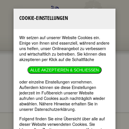
COOKIE-EINSTELLUNGEN
Wir setzen auf unserer Website Cookies ein.
Einige von ihnen sind essenziell, während andere
uns helfen, unser Onlineangebot zu verbessern
und wirtschaftlich zu betreiben. Sie können dies
akzeptieren per Klick auf die Schaltfläche
TOVE JANSSON
ALLE AKZEPTIEREN & SCHLIESSEN
im ganzen Text
oder einzelne Einstellungen vornehmen.
nur in Titeln
Außerdem können sie diese Einstellungen
jederzeit im Fußbereich unserer Website
aufrufen und Cookies auch nachträglich wieder
abwählen. Nähere Hinweise erhalten Sie in
unserer Datenschutzerklärung.
Tove Jansson
BIOGRAPHIEN
Folgend finden Sie eine Übersicht über alle auf
(Tove Marika
dieser Website verwendeten Cookies. Sie
Jansson)