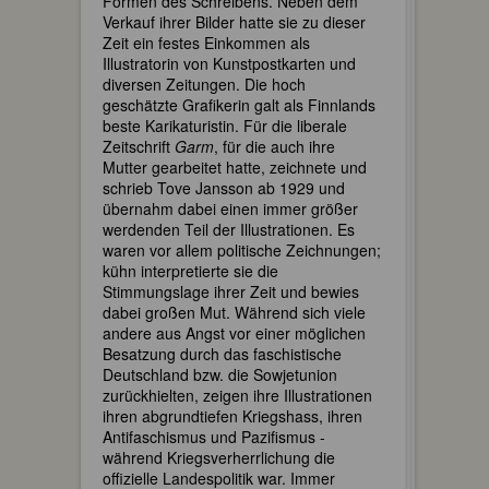
Formen des Schreibens. Neben dem
Verkauf ihrer Bilder hatte sie zu dieser
Zeit ein festes Einkommen als
Illustratorin von Kunstpostkarten und
diversen Zeitungen. Die hoch
geschätzte Grafikerin galt als Finnlands
beste Karikaturistin. Für die liberale
Zeitschrift
Garm
, für die auch ihre
Mutter gearbeitet hatte, zeichnete und
schrieb Tove Jansson ab 1929 und
übernahm dabei einen immer größer
werdenden Teil der Illustrationen. Es
waren vor allem politische Zeichnungen;
kühn interpretierte sie die
Stimmungslage ihrer Zeit und bewies
dabei großen Mut. Während sich viele
andere aus Angst vor einer möglichen
Besatzung durch das faschistische
Deutschland bzw. die Sowjetunion
zurückhielten, zeigen ihre Illustrationen
ihren abgrundtiefen Kriegshass, ihren
Antifaschismus und Pazifismus -
während Kriegsverherrlichung die
offizielle Landespolitik war. Immer