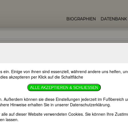
BIOGRAPHIEN
DATENBANK
s ein. Einige von ihnen sind essenziell, während andere uns helfen, 
 dies akzeptieren per Klick auf die Schaltfläche
ALLE AKZEPTIEREN & SCHLIESSEN
N
O
P
Q
R
S
T
U
V
W
Y
Z
•
•
•
•
•
•
•
•
•
•
•
n. Außerdem können sie diese Einstellungen jederzeit im Fußbereich u
here Hinweise erhalten Sie in unserer Datenschutzerklärung.
er alle auf dieser Website verwendeten Cookies. Sie können Ihre Zust
en lassen.