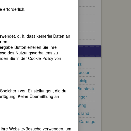
523 Berlinerinnen
 erforderlich.
174 Norwegerinnen
60 Nobelpreis-Trägerinnen
29 Äbtissinnen
89 Hundefreundinnen
rwendet, d. h. dass keinerlei Daten an
rten.
gabe-Button erteilen Sie Ihre
GEDENKTAGE
lyse des Nutzungsverhaltens zu
en Sie in der Cookie-Policy von
200. Geburtstag: Marie Kurz
100. Geburtstag: Simone Lacour
100. Geburtstag: Christa Reinig
100. Geburtstag: Adriena ?imotová
Speichern von Einstellungen, die du
erfügung. Keine Übermittlung an
75. Geburtstag: Patricia Jünger
160. Geburtstag: Adele Lewing
140. Geburtstag: Inez Milholland
90. Geburtstag: Christa de Carouge
(eig. Furrer)
er Ihre Website-Besuche verwenden, um