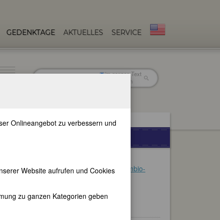
GEDENKTAGE
AKTUELLES
SERVICE
im ganzen Text
nur in Titeln
unser Onlineangebot zu verbessern und
DATENBANK
Zur Zeit befinden sich 14972
Datensätze in der
Online-Fembio-
nserer Website aufrufen und Cookies
Datenbank
.
Darunter beispielsweise:
immung zu ganzen Kategorien geben
29 Litauerinnen