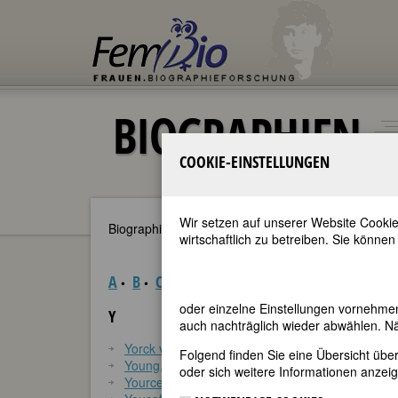
BIOGRAPHIEN
COOKIE-EINSTELLUNGEN
Wir setzen auf unserer Website Cookie
Biographien sortiert nach Nachnamen
wirtschaftlich zu betreiben. Sie können
A
B
C
D
E
F
G
H
I
J
K
L
M
•
•
•
•
•
•
•
•
•
•
•
•
•
oder einzelne Einstellungen vornehme
Y
auch nachträglich wieder abwählen. Nä
Yorck von Wartenburg, Marion Gräfin
Folgend finden Sie eine Übersicht üb
Young, Simone
oder sich weitere Informationen anzeig
Yourcenar, Marguerite