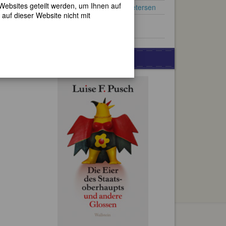
 Websites geteilt werden, um Ihnen auf
110. Todestag: Nielsine Petersen
auf dieser Website nicht mit
40. Todestag: Simone Plé-
Caussade
WERBUNG