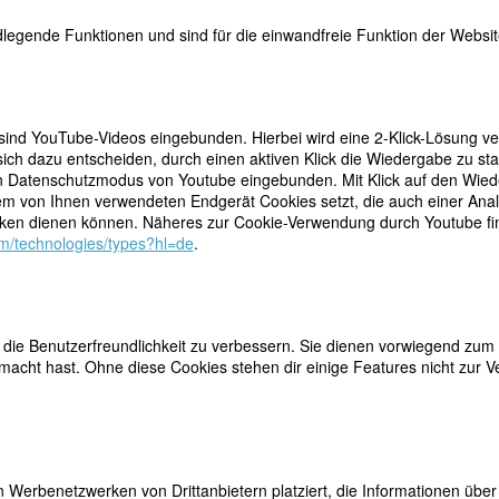
legende Funktionen und sind für die einwandfreie Funktion der Website
mail
 sind YouTube-Videos eingebunden. Hierbei wird eine 2-Klick-Lösung ve
ich dazu entscheiden, durch einen aktiven Klick die Wiedergabe zu sta
n Datenschutzmodus von Youtube eingebunden. Mit Klick auf den Wieder
dem von Ihnen verwendeten Endgerät Cookies setzt, die auch einer Ana
en dienen können. Näheres zur Cookie-Verwendung durch Youtube find
com/technologies/types?hl=de
.
ie Benutzerfreundlichkeit zu verbessern. Sie dienen vorwiegend zum 
acht hast. Ohne diese Cookies stehen dir einige Features nicht zur V
 Werbenetzwerken von Drittanbietern platziert, die Informationen üb