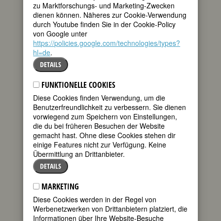
zu Marktforschungs- und Marketing-Zwecken
dienen können. Näheres zur Cookie-Verwendung
durch Youtube finden Sie in der Cookie-Policy
von Google unter
https://policies.google.com/technologies/types?
hl=de
.
»LAUT & LUISE«
DETAILS
Start
FUNKTIONELLE COOKIES
RSS-Feed
Diese Cookies finden Verwendung, um die
Benutzerfreundlichkeit zu verbessern. Sie dienen
Archiv
vorwiegend zum Speichern von Einstellungen,
Kategorien
die du bei früheren Besuchen der Website
gemacht hast. Ohne diese Cookies stehen dir
einige Features nicht zur Verfügung. Keine
Übermittlung an Drittanbieter.
WERBUNG
DETAILS
MARKETING
Diese Cookies werden in der Regel von
Werbenetzwerken von Drittanbietern platziert, die
Informationen über Ihre Website-Besuche