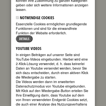
können Ihre Zustimmung zu ganzen Kategorien
MIT KAUFLAND DIE EM ERLEBEN
geben oder sich weitere Informationen anzeigen
Luise F. Pusch
17.06.2012
8
lassen.
Kommentare
NOTWENDIGE COOKIES
Eigentlich braucht frau, um die EM zu
erleben, nur einen funktionierenden
Essenzielle Cookies ermöglichen grundlegende
Fernseher und eine Sitzgelegenheit.
Funktionen und sind für die einwandfreie
Wenn sie nicht gerade in der Einöde
Funktion der Website erforderlich.
wohnt, braucht sie nicht mal das. Dann
DETAILS
muss sie nur in die nächste Kneipe
zockeln, wo garantiert alle Spiele auf
YOUTUBE VIDEOS
Großbildschirmen und in HD gezeigt
werden. Bei meinem täglichen
In einigen Beiträgen auf unserer Seite sind
Spaziergang durch die Nachbarschaft
YouTube-Videos eingebunden. Hierbei wird eine
sah ich es heute überall angezeigt.
2-Klick-Lösung verwendet, d. h. dass keinerlei
Manche Kneipen bringen alle Spiele,
Daten an Youtube versendet werden, bevor Sie
andere nur die „Deutschlandspiele“ -
sich dazu entscheiden, durch einen aktiven Klick
das Wort kannte ich vorher auch nicht,
die Wiedergabe zu starten.
aber es passt, denn ich sehe auch nur
Die Videos werden dann im erweiterten
die „Deutschlandspiele“. Mehr
Datenschutzmodus von Youtube eingebunden.
Zeitaufwand lohnt…
Mit Klick auf den Wiedergabe-Button erteilen Sie
Ihre Einwilligung darin, dass Youtube auf dem
MEHR
von Ihnen verwendeten Endgerät Cookies setzt,
die auch einer Analyse des Nutzungsverhaltens