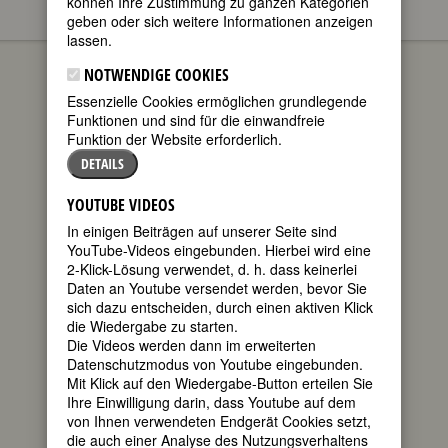
können Ihre Zustimmung zu ganzen Kategorien
geben oder sich weitere Informationen anzeigen
CAROLINE
lassen.
Joey Horsley
20.06.2016
0
NOTWENDIGE COOKIES
Kommentare
Poems
Poems by
Essenzielle Cookies ermöglichen grundlegende
Dorian
Funktionen und sind für die einwandfreie
Caroline
Funktion der Website erforderlich.
A poem for Caroline Rand Herron (1941
DETAILS
- 2016), by Dorian Brooks.
YOUTUBE VIDEOS
This sonnet was written soon after
In einigen Beiträgen auf unserer Seite sind
Caroline’s unexpected death from
YouTube-Videos eingebunden. Hierbei wird eine
pneumonia, by
Dorian Brooks
, poet
2-Klick-Lösung verwendet, d. h. dass keinerlei
and activist for women’s and American
Daten an Youtube versendet werden, bevor Sie
Indian rights, and a Radcliffe College
sich dazu entscheiden, durch einen aktiven Klick
classmate of Caroline’s and mine.
die Wiedergabe zu starten.
Caroline was a distinguished editor and
Die Videos werden dann im erweiterten
writer and later, a dedicated advocate
Datenschutzmodus von Youtube eingebunden.
for affordable housing. Among many
Mit Klick auf den Wiedergabe-Button erteilen Sie
other positions in the area of the
Ihre Einwilligung darin, dass Youtube auf dem
humanities, Caroline served as staff
von Ihnen verwendeten Endgerät Cookies setzt,
editor of the
New York Times Book
die auch einer Analyse des Nutzungsverhaltens
Review
(1993-2005) and worked for
The