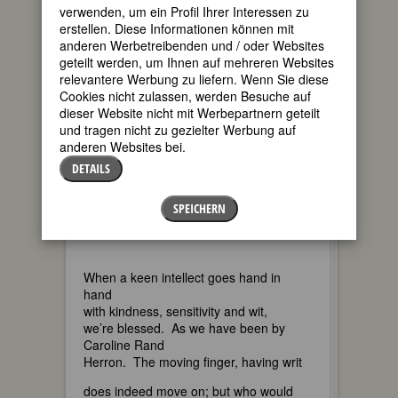
verwenden, um ein Profil Ihrer Interessen zu
Keju
for Fembio.
erstellen. Diese Informationen können mit
anderen Werbetreibenden und / oder Websites
geteilt werden, um Ihnen auf mehreren Websites
Caroline
relevantere Werbung zu liefern. Wenn Sie diese
1941 – 2016
Cookies nicht zulassen, werden Besuche auf
writer, editor, community activist
dieser Website nicht mit Werbepartnern geteilt
und tragen nicht zu gezielter Werbung auf
"The Moving Finger writes; and, having
anderen Websites bei.
writ,
Moves on: nor all thy Piety nor Wit
DETAILS
Shall lure it back to cancel half a Line,
Nor all thy Tears wash out a Word of it.”
SPEICHERN
—the Rubaiyat of Omar Khayyam
When a keen intellect goes hand in
hand
with kindness, sensitivity and wit,
we’re blessed. As we have been by
Caroline Rand
Herron. The moving finger, having writ
does indeed move on; but who would