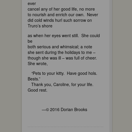
ever
cancel any of her good life, no more
to nourish and enrich our own. Never
did cold winds hurl such sorrow on
Truro’s shore
as when her eyes went still. She could
be
both serious and whimsical; a note
she sent during the holidays to me –
though she was ill – was full of cheer.
She wrote,
“
Pets to your kitty. Have good hols.
Bests.”
Thank you, Caroline, for your life.
Good rest.
—© 2016 Dorian Brooks