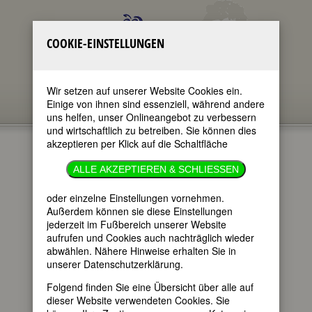
COOKIE-EINSTELLUNGEN
Wir setzen auf unserer Website Cookies ein.
Einige von ihnen sind essenziell, während andere
uns helfen, unser Onlineangebot zu verbessern
und wirtschaftlich zu betreiben. Sie können dies
akzeptieren per Klick auf die Schaltfläche
BAKED BEANS AND
ALLE AKZEPTIEREN & SCHLIESSEN
GRÜNKOHL:
oder einzelne Einstellungen vornehmen.
THE BOSTON-
Außerdem können sie diese Einstellungen
jederzeit im Fußbereich unserer Website
HANNOVER CHANNEL
aufrufen und Cookies auch nachträglich wieder
abwählen. Nähere Hinweise erhalten Sie in
im ganzen Text
unserer Datenschutzerklärung.
nur in Titeln
Folgend finden Sie eine Übersicht über alle auf
dieser Website verwendeten Cookies. Sie