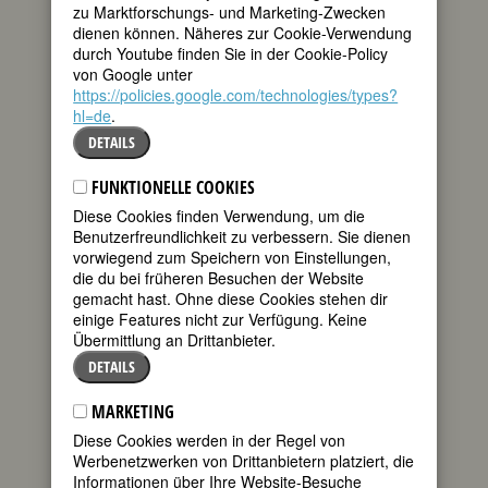
zu Marktforschungs- und Marketing-Zwecken
Partisan Review
from 1963-78, including
dienen können. Näheres zur Cookie-Verwendung
as contributing and executive editor.
durch Youtube finden Sie in der Cookie-Policy
Following her retirement she led the
von Google unter
Highland Affordable Housing
https://policies.google.com/technologies/types?
organization in Truro, Massachusetts;
hl=de
her energy and skills resulted in
.
providing new homes for five families. A
DETAILS
more complete obituary can be read
here
. I remember Caroline as brilliant
FUNKTIONELLE COOKIES
and far more worldly than I, and I thank
Diese Cookies finden Verwendung, um die
Dorian for helping us mourn this all too
Benutzerfreundlichkeit zu verbessern. Sie dienen
early death.
vorwiegend zum Speichern von Einstellungen,
Dorian Brooks has published numerous
die du bei früheren Besuchen der Website
books of poetry, among them
The
gemacht hast. Ohne diese Cookies stehen dir
Wren’s Cry
(2009). “
Sign
,” her poem for
einige Features nicht zur Verfügung. Keine
Susan Bachrach, may be found on this
Übermittlung an Drittanbieter.
website. Dorian’s biographical article on
DETAILS
the Mohegan anthropologist and
medicine woman Gladys Tantaquidgeon
MARKETING
may be found at
Fembio.org: Gladys
Diese Cookies werden in der Regel von
Tantaquidgeon
. She has also
Werbenetzwerken von Drittanbietern platziert, die
contributed a biography of anti-nuclear
Informationen über Ihre Website-Besuche
activist and Marshall Islander
Darlene