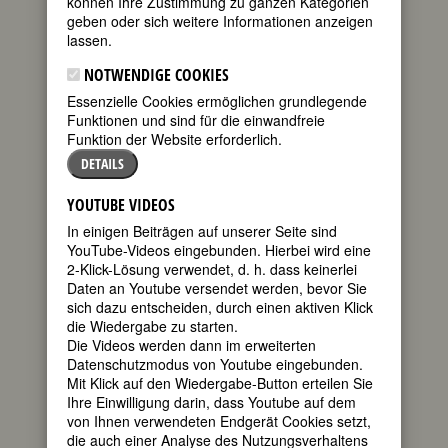
können Ihre Zustimmung zu ganzen Kategorien
FRAUENZEITSCHRIFT
geben oder sich weitere Informationen anzeigen
Luise F. Pusch
28.11.2006
lassen.
Links
NOTWENDIGE COOKIES
AUF
Essenzielle Cookies ermöglichen grundlegende
- die
Funktionen und sind für die einwandfreie
Funktion der Website erforderlich.
DETAILS
älteste feministische Zeitschrift in
deutscher Sprache
ist immer einen
YOUTUBE VIDEOS
Besuch wert! Kämpferisch, fröhlich,
aktuell, anspruchsvoll und spannend. "...
In einigen Beiträgen auf unserer Seite sind
möchte ... auch den Frauen in dieser
YouTube-Videos eingebunden. Hierbei wird eine
Stadt danken, die mich hier immer mit
2-Klick-Lösung verwendet, d. h. dass keinerlei
offenen Armen empfangen, vor allem
Daten an Youtube versendet werden, bevor Sie
den Feministinnen in und um die alte,
sich dazu entscheiden, durch einen aktiven Klick
tapfere, unterschätzte, aber
die Wiedergabe zu starten.
unverwüstliche Frauen-Zeitschrift AUF."
Die Videos werden dann im erweiterten
(Ruth Klüger)
Datenschutzmodus von Youtube eingebunden.
Mit Klick auf den Wiedergabe-Button erteilen Sie
Ihre Einwilligung darin, dass Youtube auf dem
von Ihnen verwendeten Endgerät Cookies setzt,
die auch einer Analyse des Nutzungsverhaltens