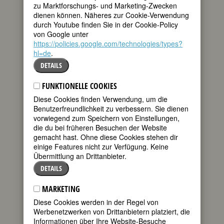
zu Marktforschungs- und Marketing-Zwecken
dienen können. Näheres zur Cookie-Verwendung
durch Youtube finden Sie in der Cookie-Policy
von Google unter
https://policies.google.com/technologies/types?
Nächster Eintrag:
Wir Frauen - Das
hl=de
.
Feministische Blatt im Internet
DETAILS
Vorheriger Eintrag:
Helke Sander über
Eva Herman: Das EVA-Prinzip
FUNKTIONELLE COOKIES
Diese Cookies finden Verwendung, um die
Benutzerfreundlichkeit zu verbessern. Sie dienen
vorwiegend zum Speichern von Einstellungen,
die du bei früheren Besuchen der Website
gemacht hast. Ohne diese Cookies stehen dir
EMPFEHLUNGEN
einige Features nicht zur Verfügung. Keine
Übermittlung an Drittanbieter.
Start
DETAILS
RSS-Feed
MARKETING
Archiv
Diese Cookies werden in der Regel von
Kategorien
Werbenetzwerken von Drittanbietern platziert, die
Informationen über Ihre Website-Besuche