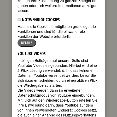
können Ihre Zustimmung zu ganzen Kategorien
FEMBIO SPECIAL: CHEMIKERINNEN
geben oder sich weitere Informationen anzeigen
lassen.
NOTWENDIGE COOKIES
GERTY CORI
Essenzielle Cookies ermöglichen grundlegende
(Gertrude
Funktionen und sind für die einwandfreie
Theresa
Funktion der Website erforderlich.
Radnitz
DETAILS
YOUTUBE VIDEOS
[Geburtsname])
In einigen Beiträgen auf unserer Seite sind
YouTube-Videos eingebunden. Hierbei wird eine
geboren am 15. August 1896 in Prag
2-Klick-Lösung verwendet, d. h. dass keinerlei
gestorben am 26. Oktober 1957 in St.
Daten an Youtube versendet werden, bevor Sie
Louis, Missouri
sich dazu entscheiden, durch einen aktiven Klick
die Wiedergabe zu starten.
US-amerikanische Biochemikerin
Die Videos werden dann im erweiterten
(Nobelpreis für Physiologie und
Datenschutzmodus von Youtube eingebunden.
Medizin, 1947)
Mit Klick auf den Wiedergabe-Button erteilen Sie
65. Todestag am 26. Oktober 2022
Ihre Einwilligung darin, dass Youtube auf dem
von Ihnen verwendeten Endgerät Cookies setzt,
die auch einer Analyse des Nutzungsverhaltens
Biografie
•
Zitate
•
Weblinks
•
Literatur &