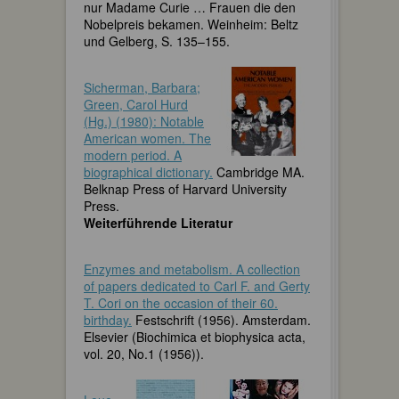
nur Madame Curie … Frauen die den
Nobelpreis bekamen. Weinheim: Beltz
und Gelberg, S. 135–155.
Sicherman, Barbara;
Green, Carol Hurd
(Hg.) (1980): Notable
American women. The
modern period. A
biographical dictionary.
Cambridge MA.
Belknap Press of Harvard University
Press.
Weiterführende Literatur
Enzymes and metabolism. A collection
of papers dedicated to Carl F. and Gerty
T. Cori on the occasion of their 60.
birthday.
Festschrift (1956). Amsterdam.
Elsevier (Biochimica et biophysica acta,
vol. 20, No.1 (1956)).