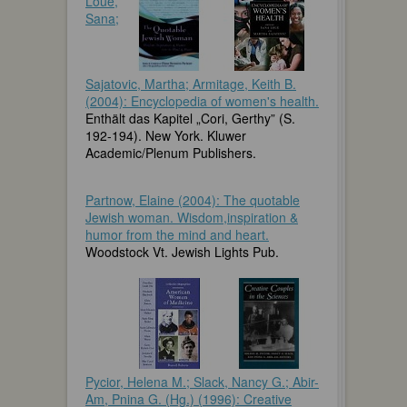
Loue,
Sana;
Sajatovic, Martha; Armitage, Keith B.
(2004): Encyclopedia of women's health.
Enthält das Kapitel „Cori, Gerthy” (S.
192-194). New York. Kluwer
Academic/Plenum Publishers.
Partnow, Elaine (2004): The quotable
Jewish woman. Wisdom,inspiration &
humor from the mind and heart.
Woodstock Vt. Jewish Lights Pub.
Pycior, Helena M.; Slack, Nancy G.; Abir-
Am, Pnina G. (Hg.) (1996): Creative