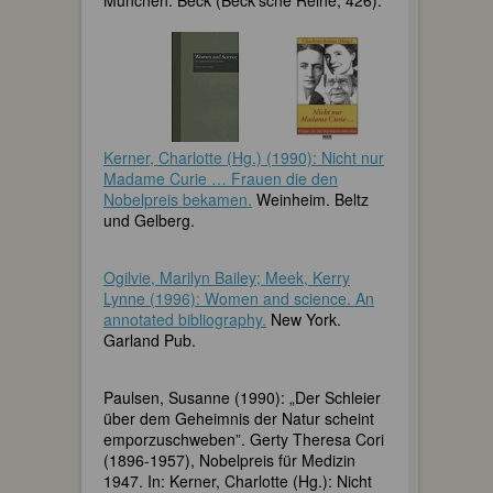
München. Beck (Beck'sche Reihe, 426).
Kerner, Charlotte (Hg.) (1990): Nicht nur
Madame Curie … Frauen die den
Nobelpreis bekamen.
Weinheim. Beltz
und Gelberg.
Ogilvie, Marilyn Bailey; Meek, Kerry
Lynne (1996): Women and science. An
annotated bibliography.
New York.
Garland Pub.
Paulsen, Susanne (1990): „Der Schleier
über dem Geheimnis der Natur scheint
emporzuschweben”. Gerty Theresa Cori
(1896-1957), Nobelpreis für Medizin
1947. In: Kerner, Charlotte (Hg.): Nicht