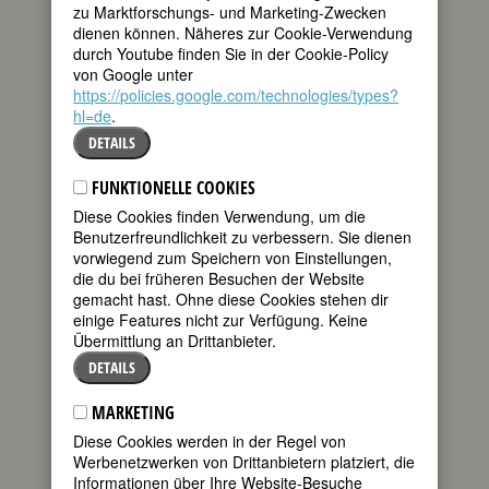
zu Marktforschungs- und Marketing-Zwecken
Quellen
•
Bildquellen
dienen können. Näheres zur Cookie-Verwendung
durch Youtube finden Sie in der Cookie-Policy
BIOGRAFIE
von Google unter
https://policies.google.com/technologies/types?
hl=de
.
Gerty Cori war die dritte Frau und erste
DETAILS
US-Amerikanerin, die – für ihre Arbeiten
zum Zucker-Stoffwechsel – den
FUNKTIONELLE COOKIES
Nobelpreis für Medizin und Physiologie
bekam. Ihr und ihrem Mann Carl war
Diese Cookies finden Verwendung, um die
1939 die erste Glykogen-Synthese
Benutzerfreundlichkeit zu verbessern. Sie dienen
gelungen.
vorwiegend zum Speichern von Einstellungen,
die du bei früheren Besuchen der Website
Geboren wurde Gerty Cori in Prag als
gemacht hast. Ohne diese Cookies stehen dir
älteste von drei Töchtern von Martha
einige Features nicht zur Verfügung. Keine
und Otto Radnitz. An der deutschen
Übermittlung an Drittanbieter.
Universität in Prag begann sie 1914 mit
DETAILS
dem Medizinstudium, das sie 1920
abschloss. Beim Studium freundete sie
sich mit Carl Cori an, der wie sie das
MARKETING
Wandern und Bergsteigen ebenso liebte
Diese Cookies werden in der Regel von
wie die Arbeit im Labor. Das spätere
Werbenetzwerken von Drittanbietern platziert, die
Nobelpreisteam interessierte sich von
Informationen über Ihre Website-Besuche