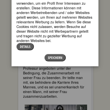
Anfang an mehr für Forschung als für
verwenden, um ein Profil Ihrer Interessen zu
die medizinische Praxis. 1920 heirateten
erstellen. Diese Informationen können mit
sie in Wien.
anderen Werbetreibenden und / oder Websites
geteilt werden, um Ihnen auf mehreren Websites
1922 wanderten die Coris in die USA
relevantere Werbung zu liefern. Wenn Sie diese
aus; Carl hatte eine Stelle an einer
Cookies nicht zulassen, werden Besuche auf
Forschungseinrichtung in Buffalo
dieser Website nicht mit Werbepartnern geteilt
bekommen. Gerty wurde am selben
und tragen nicht zu gezielter Werbung auf
Institut erst Pathologie-, dann
anderen Websites bei.
Biochemie-Assistentin. 1928 wurden die
Coris amerikanische StaatsbürgerInnen.
DETAILS
Obwohl Gerty und Carl immer
SPEICHERN
gemeinsam forschten, machte nur er
Karriere. Einmal bekam er eine
Professur angeboten unter der
Bedingung, die Zusammenarbeit mit
seiner Frau zu beenden. Ihr teilte man
mit, sie behindere die Karriere ihres
Mannes, und es sei unamerikanisch für
einen Mann, mit seiner Frau
zusammenzuarbeiten.