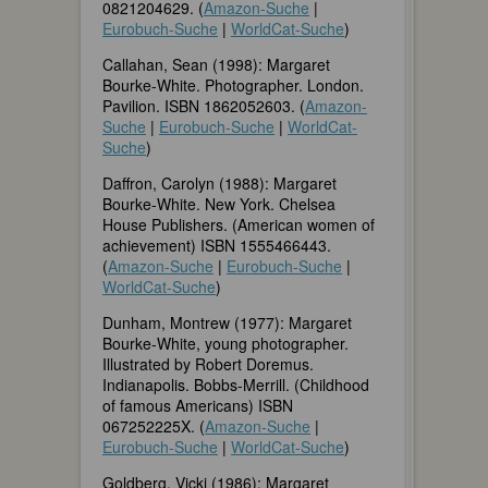
0821204629. (
Amazon-Suche
|
Eurobuch-Suche
|
WorldCat-Suche
)
Callahan, Sean (1998): Margaret
Bourke-White. Photographer. London.
Pavilion. ISBN 1862052603. (
Amazon-
Suche
|
Eurobuch-Suche
|
WorldCat-
Suche
)
Daffron, Carolyn (1988): Margaret
Bourke-White. New York. Chelsea
House Publishers. (American women of
achievement) ISBN 1555466443.
(
Amazon-Suche
|
Eurobuch-Suche
|
WorldCat-Suche
)
Dunham, Montrew (1977): Margaret
Bourke-White, young photographer.
Illustrated by Robert Doremus.
Indianapolis. Bobbs-Merrill. (Childhood
of famous Americans) ISBN
067252225X. (
Amazon-Suche
|
Eurobuch-Suche
|
WorldCat-Suche
)
Goldberg, Vicki (1986): Margaret