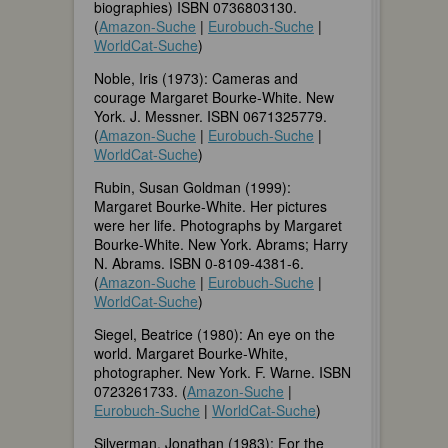
biographies) ISBN 0736803130.
(
Amazon-Suche
|
Eurobuch-Suche
|
WorldCat-Suche
)
Noble, Iris (1973): Cameras and
courage Margaret Bourke-White. New
York. J. Messner. ISBN 0671325779.
(
Amazon-Suche
|
Eurobuch-Suche
|
WorldCat-Suche
)
Rubin, Susan Goldman (1999):
Margaret Bourke-White. Her pictures
were her life. Photographs by Margaret
Bourke-White. New York. Abrams; Harry
N. Abrams. ISBN 0-8109-4381-6.
(
Amazon-Suche
|
Eurobuch-Suche
|
WorldCat-Suche
)
Siegel, Beatrice (1980): An eye on the
world. Margaret Bourke-White,
photographer. New York. F. Warne. ISBN
0723261733. (
Amazon-Suche
|
Eurobuch-Suche
|
WorldCat-Suche
)
Silverman, Jonathan (1983): For the