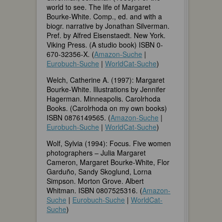
world to see. The life of Margaret
Bourke-White. Comp., ed. and with a
biogr. narrative by Jonathan Silverman.
Pref. by Alfred Eisenstaedt. New York.
Viking Press. (A studio book) ISBN 0-
670-32356-X. (
Amazon-Suche
|
Eurobuch-Suche
|
WorldCat-Suche
)
Welch, Catherine A. (1997): Margaret
Bourke-White. Illustrations by Jennifer
Hagerman. Minneapolis. Carolrhoda
Books. (Carolrhoda on my own books)
ISBN 0876149565. (
Amazon-Suche
|
Eurobuch-Suche
|
WorldCat-Suche
)
Wolf, Sylvia (1994): Focus. Five women
photographers – Julia Margaret
Cameron, Margaret Bourke-White, Flor
Garduño, Sandy Skoglund, Lorna
Simpson. Morton Grove. Albert
Whitman. ISBN 0807525316. (
Amazon-
Suche
|
Eurobuch-Suche
|
WorldCat-
Suche
)