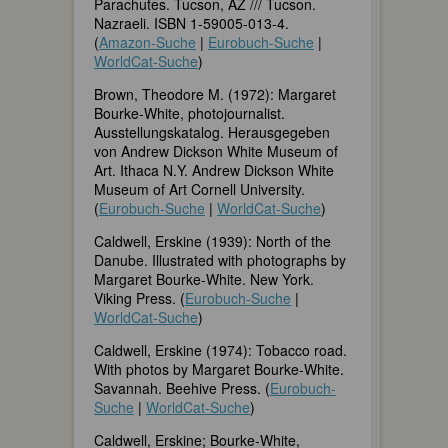
Parachutes. Tucson, AZ /// Tucson.
Nazraeli. ISBN 1-59005-013-4.
(
Amazon-Suche
|
Eurobuch-Suche
|
WorldCat-Suche
)
Brown, Theodore M. (1972): Margaret
Bourke-White, photojournalist.
Ausstellungskatalog. Herausgegeben
von Andrew Dickson White Museum of
Art. Ithaca N.Y. Andrew Dickson White
Museum of Art Cornell University.
(
Eurobuch-Suche
|
WorldCat-Suche
)
Caldwell, Erskine (1939): North of the
Danube. Illustrated with photographs by
Margaret Bourke-White. New York.
Viking Press. (
Eurobuch-Suche
|
WorldCat-Suche
)
Caldwell, Erskine (1974): Tobacco road.
With photos by Margaret Bourke-White.
Savannah. Beehive Press. (
Eurobuch-
Suche
|
WorldCat-Suche
)
Caldwell, Erskine; Bourke-White,