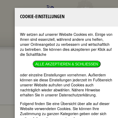
COOKIE-EINSTELLUNGEN
Wir setzen auf unserer Website Cookies ein. Einige von
ihnen sind essenziell, während andere uns helfen,
unser Onlineangebot zu verbessern und wirtschaftlich
zu betreiben. Sie können dies akzeptieren per Klick auf
die Schaltfläche
ALLE AKZEPTIEREN & SCHLIESSEN
oder einzelne Einstellungen vornehmen. Außerdem
im ganzen Text
nur in Titeln
können sie diese Einstellungen jederzeit im Fußbereich
unserer Website aufrufen und Cookies auch
nachträglich wieder abwählen. Nähere Hinweise
erhalten Sie in unserer Datenschutzerklärung.
FEMBIO SPECIALS
FRAUEN AUS KÖLN
Folgend finden Sie eine Übersicht über alle auf dieser
Margaret Bourke-White
Website verwendeten Cookies. Sie können Ihre
Zustimmung zu ganzen Kategorien geben oder sich