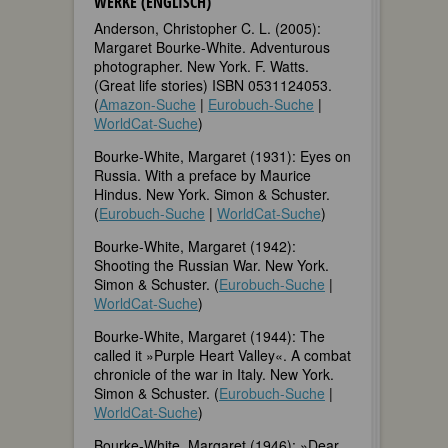
WERKE (ENGLISCH)
Anderson, Christopher C. L. (2005):
Margaret Bourke-White. Adventurous
photographer. New York. F. Watts.
(Great life stories) ISBN 0531124053.
(
Amazon-Suche
|
Eurobuch-Suche
|
WorldCat-Suche
)
Bourke-White, Margaret (1931): Eyes on
Russia. With a preface by Maurice
Hindus. New York. Simon & Schuster.
(
Eurobuch-Suche
|
WorldCat-Suche
)
Bourke-White, Margaret (1942):
Shooting the Russian War. New York.
Simon & Schuster. (
Eurobuch-Suche
|
WorldCat-Suche
)
Bourke-White, Margaret (1944): The
called it »Purple Heart Valley«. A combat
chronicle of the war in Italy. New York.
Simon & Schuster. (
Eurobuch-Suche
|
WorldCat-Suche
)
Bourke-White, Margaret (1946): »Dear