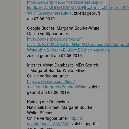
http://web.artprice.com/artistdetails.aspx?
idarti=MTAzMDUwMDI0MTMzNjk=&artist=Margaret+B
WHITE&onlyoneresult=1
, zuletzt geprüft
am 07.06.2019.
Google Bücher: Margaret Bourke-White.
Online verfügbar unter
http://books.google.de/books?
ei=Na6zS4CJK4SXsQaL8NmtAQ&ct=result&q=Margaret
White&btnG=Nach+B%C3%BCchern+suchen
,
zuletzt geprüft am 07.06.2019.
Internet Movie Database: IMDb Search
– Margaret Bourke-White. Filme.
Online verfügbar unter
http://www.imdb.com/find?
s=all&q=Margaret+Bourke-White
, zuletzt
geprüft am 07.06.2019.
Katalog der Deutschen
Nationalbibliothek: Margaret Bourke-
White. Bücher.
Online verfügbar unter
http://d-
nb.info/gnd/118662392
, zuletzt geprüft
am 07.06.2019.