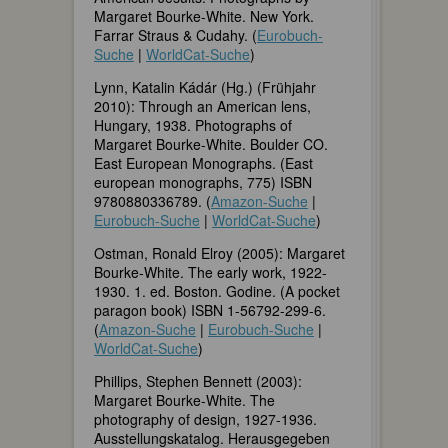
Margaret Bourke-White. New York.
Farrar Straus & Cudahy. (
Eurobuch-
Suche
|
WorldCat-Suche
)
Lynn, Katalin Kádár (Hg.) (Frühjahr
2010): Through an American lens,
Hungary, 1938. Photographs of
Margaret Bourke-White. Boulder CO.
East European Monographs. (East
european monographs, 775) ISBN
9780880336789. (
Amazon-Suche
|
Eurobuch-Suche
|
WorldCat-Suche
)
Ostman, Ronald Elroy (2005): Margaret
Bourke-White. The early work, 1922-
1930. 1. ed. Boston. Godine. (A pocket
paragon book) ISBN 1-56792-299-6.
(
Amazon-Suche
|
Eurobuch-Suche
|
WorldCat-Suche
)
Phillips, Stephen Bennett (2003):
Margaret Bourke-White. The
photography of design, 1927-1936.
Ausstellungskatalog. Herausgegeben