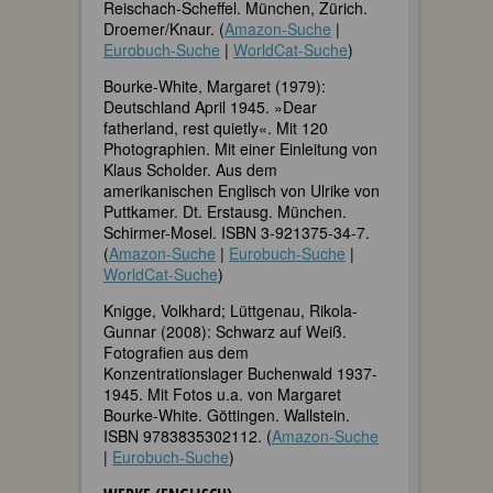
Reischach-Scheffel. München, Zürich.
Droemer/Knaur. (
Amazon-Suche
|
Eurobuch-Suche
|
WorldCat-Suche
)
Bourke-White, Margaret (1979):
Deutschland April 1945. »Dear
fatherland, rest quietly«. Mit 120
Photographien. Mit einer Einleitung von
Klaus Scholder. Aus dem
amerikanischen Englisch von Ulrike von
Puttkamer. Dt. Erstausg. München.
Schirmer-Mosel. ISBN 3-921375-34-7.
(
Amazon-Suche
|
Eurobuch-Suche
|
WorldCat-Suche
)
Knigge, Volkhard; Lüttgenau, Rikola-
Gunnar (2008): Schwarz auf Weiß.
Fotografien aus dem
Konzentrationslager Buchenwald 1937-
1945. Mit Fotos u.a. von Margaret
Bourke-White. Göttingen. Wallstein.
ISBN 9783835302112. (
Amazon-Suche
|
Eurobuch-Suche
)