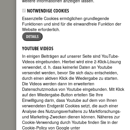
weitere Informationen anzeigen lassen.
FEMBIO SPECIAL: FRAUEN AUS KÖLN
NOTWENDIGE COOKIES
Essenzielle Cookies ermöglichen grundlegende
MARGARET BOURKE-WHITE
Funktionen und sind für die einwandfreie Funktion der
Website erforderlich.
(Margaret
DETAILS
White
[eigentlicher
YOUTUBE VIDEOS
Name])
In einigen Beiträgen auf unserer Seite sind YouTube-
geboren am
Videos eingebunden. Hierbei wird eine 2-Klick-Lösung
14. Juni 1904
verwendet, d. h. dass keinerlei Daten an Youtube
in New York
versendet werden, bevor Sie sich dazu entscheiden,
City
durch einen aktiven Klick die Wiedergabe zu starten.
gestorben am
Die Videos werden dann im erweiterten
27. August
Datenschutzmodus von Youtube eingebunden. Mit Klick
1971 in
auf den Wiedergabe-Button erteilen Sie Ihre
Stamford, Connecticut
Einwilligung darin, dass Youtube auf dem von Ihnen
verwendeten Endgerät Cookies setzt, die auch einer
US-amerikanische Fotojournalistin
Analyse des Nutzungsverhaltens zu Marktforschungs-
120. Geburtstag am 14. Juni 2024
und Marketing-Zwecken dienen können. Näheres zur
Cookie-Verwendung durch Youtube finden Sie in der
Cookie-Policy von Google unter
Biografie
•
Zitate
•
Weblinks
•
Literatur &