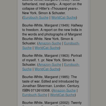
fatherland, rest quietly«. A report on the
collapse of Hitler's »Thousand years«.
New York. Simon & Schuster.
(
Eurobuch-Suche
|
WorldCat-Suche
)
Bourke-White, Margaret (1949): Halfway
to freedom. A report on the new India in
the words and photographs of Margaret
Bourke-White. New York. Simon &
Schuster. (
Amazon-Suche
|
Eurobuch-
Suche
|
WorldCat-Suche
)
Bourke-White, Margaret (1963): Portrait
of myself. 1. pr. New York. Simon &
Schuster. (
Amazon-Suche
|
Eurobuch-
Suche
|
WorldCat-Suche
)
Bourke-White, Margaret (1985): The
taste of war. Edited and introduced by
Jonathan Silverman. London. Century.
ISBN 0712610308. (
Amazon-Suche
|
Eurobuch-Suche
|
WorldCat-Suche
)
Bourke-White, Margaret (2002): Twenty