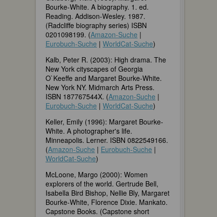
Bourke-White. A biography. 1. ed.
Reading. Addison-Wesley. 1987.
(Radcliffe biography series) ISBN
0201098199. (
Amazon-Suche
|
Eurobuch-Suche
|
WorldCat-Suche
)
Kalb, Peter R. (2003): High drama. The
New York cityscapes of Georgia
O`Keeffe and Margaret Bourke-White.
New York NY. Midmarch Arts Press.
ISBN 187767544X. (
Amazon-Suche
|
Eurobuch-Suche
|
WorldCat-Suche
)
Keller, Emily (1996): Margaret Bourke-
White. A photographer's life.
Minneapolis. Lerner. ISBN 0822549166.
(
Amazon-Suche
|
Eurobuch-Suche
|
WorldCat-Suche
)
McLoone, Margo (2000): Women
explorers of the world. Gertrude Bell,
Isabella Bird Bishop, Nellie Bly, Margaret
Bourke-White, Florence Dixie. Mankato.
Capstone Books. (Capstone short