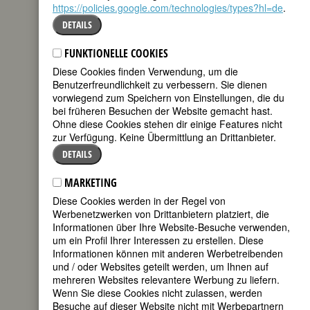
https://policies.google.com/technologies/types?hl=de
.
Quellen
DETAILS
BIOGRAFIE
FUNKTIONELLE COOKIES
Diese Cookies finden Verwendung, um die
»Be unafraid.« Dieser Ratschlag ihrer
Benutzerfreundlichkeit zu verbessern. Sie dienen
Mutter Minnie hatte sich der Fotografin
vorwiegend zum Speichern von Einstellungen, die du
Margaret Bourke-White ganz
bei früheren Besuchen der Website gemacht hast.
offensichtlich tief eingeprägt. Viel Platz
Ohne diese Cookies stehen dir einige Features nicht
für Furcht war tatsächlich nicht im Leben
zur Verfügung. Keine Übermittlung an Drittanbieter.
der Frau, die als Urheberin der
DETAILS
Bildreportage gelten kann. Ob als
Industriefotografin, ob auf
MARKETING
Reportagereisen durch den Süden der
USA, durch die Sowjetunion, Indien oder
Diese Cookies werden in der Regel von
als erste offizielle Kriegskorrespondentin
Werbenetzwerken von Drittanbietern platziert, die
der US Air Force im Zweiten Weltkrieg –
Informationen über Ihre Website-Besuche verwenden,
Margaret Bourke-White musste mehr als
um ein Profil Ihrer Interessen zu erstellen. Diese
einmal furchtlos sein, um die Bilder zu
Informationen können mit anderen Werbetreibenden
machen, die sie für wichtig hielt.
und / oder Websites geteilt werden, um Ihnen auf
mehreren Websites relevantere Werbung zu liefern.
Minnie Bourke und Joseph White, deren
Wenn Sie diese Cookies nicht zulassen, werden
beider Nachnamen Margaret zu ihrem
Besuche auf dieser Website nicht mit Werbepartnern