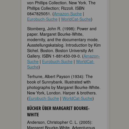
von Phillips Collection. New York. The
Phillips Collection; Rizzoli. ISBN
0847825051. (
Amazon-Suche
|
Eurobuch-Suche
|
WorldCat-Suche
)
Stomberg, John R. (1998): Power and
paper. Margaret Bourke-White,
modernity, and the documentary mode.
Ausstellungskatalog. Introduction by Kim
Sichel. Boston. Boston University Art
Gallery. ISBN 1-881450-09-0. (
Amazon-
Suche
|
Eurobuch-Suche
|
WorldCat-
Suche
)
Terhune, Albert Payson (1934): The
book of Sunnybank. Illustrated with
photographs by Margaret Bourke-White.
New York, London. Harper & brothers.
(
Eurobuch-Suche
|
WorldCat-Suche
)
BÜCHER ÜBER MARGARET BOURKE-
WHITE
Anderson, Christopher C. L. (2005):
Margaret Bourke-White. Adventurous