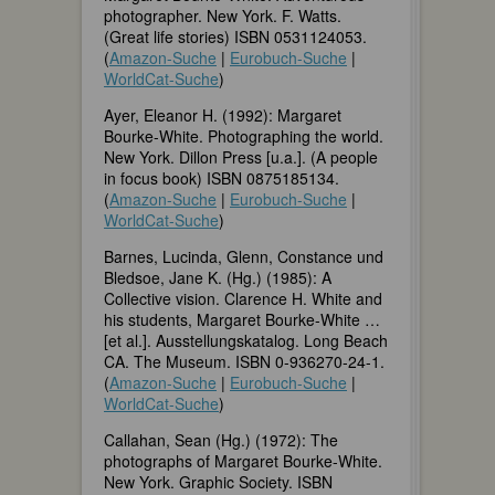
photographer. New York. F. Watts.
(Great life stories) ISBN 0531124053.
(
Amazon-Suche
|
Eurobuch-Suche
|
WorldCat-Suche
)
Ayer, Eleanor H. (1992): Margaret
Bourke-White. Photographing the world.
New York. Dillon Press [u.a.]. (A people
in focus book) ISBN 0875185134.
(
Amazon-Suche
|
Eurobuch-Suche
|
WorldCat-Suche
)
Barnes, Lucinda, Glenn, Constance und
Bledsoe, Jane K. (Hg.) (1985): A
Collective vision. Clarence H. White and
his students, Margaret Bourke-White …
[et al.]. Ausstellungskatalog. Long Beach
CA. The Museum. ISBN 0-936270-24-1.
(
Amazon-Suche
|
Eurobuch-Suche
|
WorldCat-Suche
)
Callahan, Sean (Hg.) (1972): The
photographs of Margaret Bourke-White.
New York. Graphic Society. ISBN