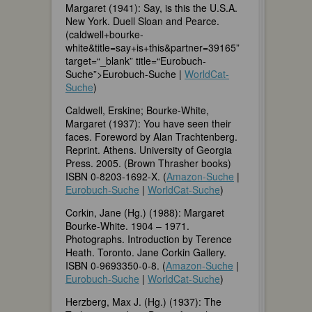
Margaret (1941): Say, is this the U.S.A.
New York. Duell Sloan and Pearce.
(caldwell+bourke-
white&title=say+is+this&partner=39165”
target=“_blank” title=“Eurobuch-
Suche”>Eurobuch-Suche |
WorldCat-
Suche
)
Caldwell, Erskine; Bourke-White,
Margaret (1937): You have seen their
faces. Foreword by Alan Trachtenberg.
Reprint. Athens. University of Georgia
Press. 2005. (Brown Thrasher books)
ISBN 0-8203-1692-X. (
Amazon-Suche
|
Eurobuch-Suche
|
WorldCat-Suche
)
Corkin, Jane (Hg.) (1988): Margaret
Bourke-White. 1904 – 1971.
Photographs. Introduction by Terence
Heath. Toronto. Jane Corkin Gallery.
ISBN 0-9693350-0-8. (
Amazon-Suche
|
Eurobuch-Suche
|
WorldCat-Suche
)
Herzberg, Max J. (Hg.) (1937): The