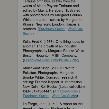
Terhune omnibus. Drawn from the
works of Albert Payson Terhune and
edited by Max J. Herzberg, illustrated
with photographs by Margaret Bourke-
White and a frontispiece by Marguerite
Kirmse. New York, London. Harper &
brothers. (
Eurobuch-Suche
|
WorldCat-
Suche
)
Kelly, Fred C (1936): One thing leads to
another. The growth of an industry.
Photographs by Margaret Bourke-White.
Boston. Houghton Mifflin Company.
(
Eurobuch-Suche
|
WorldCat-Suche
)
Khushwant Singh (2006): Train to
Pakistan. Photographs: Margaret
Bourke-White. Concept, research &
editing: Pramod Kapoor. 3. impression.
New Delhi. Roli Books. (Lotus collection)
ISBN 8174364447. (
Amazon-Suche
|
Eurobuch-Suche
|
WorldCat-Suche
)
La Farge, John (1956): A report on the
American Jesuits. Photographs by