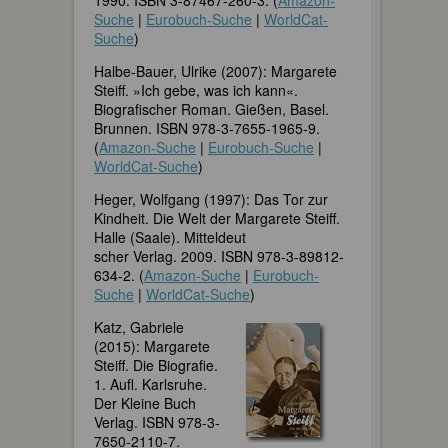
Suche
|
Eurobuch-Suche
|
WorldCat-
Suche
)
Halbe-Bauer, Ulrike (2007): Margarete
Steiff. »Ich gebe, was ich kann«.
Biografischer Roman. Gießen, Basel.
Brunnen. ISBN 978-3-7655-1965-9.
(
Amazon-Suche
|
Eurobuch-Suche
|
WorldCat-Suche
)
Heger, Wolfgang (1997): Das Tor zur
Kindheit. Die Welt der Margarete Steiff.
Halle (Saale). Mitteldeut
scher Verlag. 2009. ISBN 978-3-89812-
634-2. (
Amazon-Suche
|
Eurobuch-
Suche
|
WorldCat-Suche
)
Katz, Gabriele
(2015): Margarete
Steiff. Die Biografie.
1. Aufl. Karlsruhe.
Der Kleine Buch
Verlag. ISBN 978-3-
7650-2110-7.