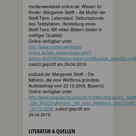
medienwerkstatt-online.de: Wissen für
Kinder: Margarete Steiff – die Mutter der
Steiff-Tiere. Lebenslauf, Geburtsstunde
des Teddybären, Herstellung eines
Steiff-Tiers. Mit vielen Bildern (leider in
mäßiger Qualität).
Online verfügbar unter
http://www.medienwerkstatt-
online.de/lws_wissen/index.php?
action=SUCHEN&searchtext=steiff&action_search2.x=0
zuletzt geprüft am 29.04.2019.
podcast.de: Margarete Steiff – Die
Näherin, die eine Weltfirma gründete.
Audiobeitrag vom 22.12.2008, Bayern2.
Online verfügbar unter
http://www.podcast.de/episode/972984/Margarete_Steiff
_Die_N%C3%A4herin,_die_eine_Weltfirma_gr%C3%BC
_22.12.2008
, zuletzt geprüft am
29.04.2019.
LITERATUR & QUELLEN