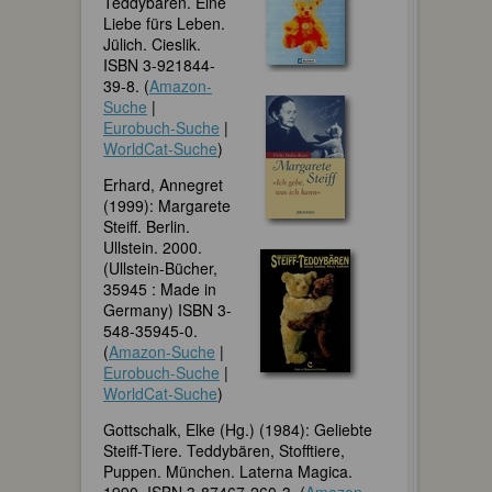
Teddybären. Eine
Liebe fürs Leben.
Jülich. Cieslik.
ISBN 3-921844-
39-8. (
Amazon-
Suche
|
Eurobuch-Suche
|
WorldCat-Suche
)
Erhard, Annegret
(1999): Margarete
Steiff. Berlin.
Ullstein. 2000.
(Ullstein-Bücher,
35945 : Made in
Germany) ISBN 3-
548-35945-0.
(
Amazon-Suche
|
Eurobuch-Suche
|
WorldCat-Suche
)
Gottschalk, Elke (Hg.) (1984): Geliebte
Steiff-Tiere. Teddybären, Stofftiere,
Puppen. München. Laterna Magica.
1990. ISBN 3-87467-260-3. (
Amazon-