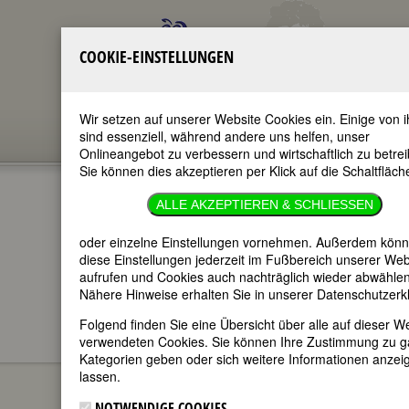
COOKIE-EINSTELLUNGEN
Wir setzen auf unserer Website Cookies ein. Einige von 
sind essenziell, während andere uns helfen, unser
Onlineangebot zu verbessern und wirtschaftlich zu betre
Sie können dies akzeptieren per Klick auf die Schaltfläch
ALLE AKZEPTIEREN & SCHLIESSEN
oder einzelne Einstellungen vornehmen. Außerdem könn
diese Einstellungen jederzeit im Fußbereich unserer Web
im ganzen Text
nur in Titeln
aufrufen und Cookies auch nachträglich wieder abwählen
Nähere Hinweise erhalten Sie in unserer Datenschutzerk
Folgend finden Sie eine Übersicht über alle auf dieser W
verwendeten Cookies. Sie können Ihre Zustimmung zu 
FEMBIO SPECIALS
FEMBIOGRAFIEN VON
Kategorien geben oder sich weitere Informationen anzei
MECHTHILD WINKLER-JORDAN (1947 - 2025)
lassen.
Margarete Steiff
NOTWENDIGE COOKIES