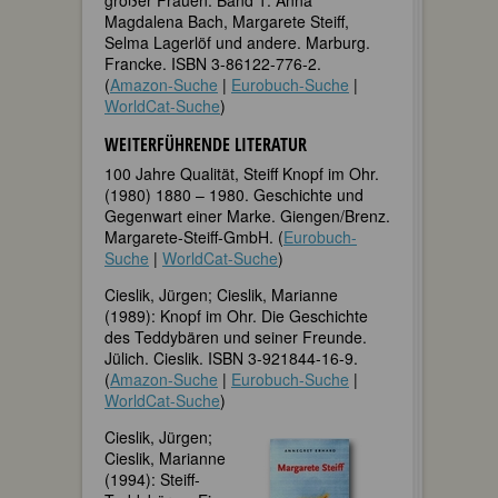
Magdalena Bach, Margarete Steiff,
Selma Lagerlöf und andere. Marburg.
Francke. ISBN 3-86122-776-2.
(
Amazon-Suche
|
Eurobuch-Suche
|
WorldCat-Suche
)
WEITERFÜHRENDE LITERATUR
100 Jahre Qualität, Steiff Knopf im Ohr.
(1980) 1880 – 1980. Geschichte und
Gegenwart einer Marke. Giengen/Brenz.
Margarete-Steiff-GmbH. (
Eurobuch-
Suche
|
WorldCat-Suche
)
Cieslik, Jürgen; Cieslik, Marianne
(1989): Knopf im Ohr. Die Geschichte
des Teddybären und seiner Freunde.
Jülich. Cieslik. ISBN 3-921844-16-9.
(
Amazon-Suche
|
Eurobuch-Suche
|
WorldCat-Suche
)
Cieslik, Jürgen;
Cieslik, Marianne
(1994): Steiff-