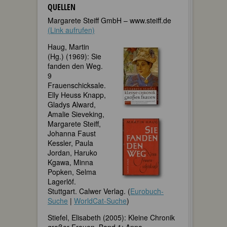
QUELLEN
Margarete Steiff GmbH – www.steiff.de
(Link aufrufen)
Haug, Martin
(Hg.) (1969): Sie
fanden den Weg.
9
Frauenschicksale.
Elly Heuss Knapp,
Gladys Alward,
Amalie Sieveking,
Margarete Steiff,
Johanna Faust
Kessler, Paula
Jordan, Haruko
Kgawa, Minna
Popken, Selma
Lagerlöf.
Stuttgart. Calwer Verlag. (
Eurobuch-
Suche
|
WorldCat-Suche
)
Stiefel, Elisabeth (2005): Kleine Chronik
großer Frauen. Band 1: Anna