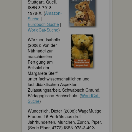
Stuttgart. Quell.
ISBN 3-7918-
1978-X. (
Amazon-
Suche
|
Eurobuch-Suche
|
WorldCat-Suche
)
Wärzner, Isabelle
(2006): Von der
Nähnadel zur
maschinellen
Fertigung am
Beispiel der
Margarete Steiff
unter fachwissenschaftlichen und
fachdidaktischen Aspekten.
Zulassungsarbeit. Schwäbisch Gmünd.
Pädagogische Hochschule. (
WorldCat-
Suche
)
Wunderlich, Dieter (2008): WageMutige
Frauen. 16 Porträts aus drei
Jahrhunderten. München, Zürich. Piper.
(Serie Piper, 4772) ISBN 978-3-492-