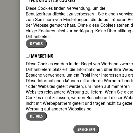
FUNKTIONELLE COOKIES
115. Todestag am 9. Mai 2024
Diese Cookies finden Verwendung, um die
Benutzerfreundlichkeit zu verbessern. Sie dienen vorwie
Biografie
•
Zitate
•
Weblinks
•
Literatur &
zum Speichern von Einstellungen, die du bei früheren B
Quellen
•
Bildquellen
der Website gemacht hast. Ohne diese Cookies stehen d
einige Features nicht zur Verfügung. Keine Übermittlung
Drittanbieter.
BIOGRAFIE
DETAILS
Mit 18
MARKETING
Monaten
Diese Cookies werden in der Regel von Werbenetzwerk
bekam
Drittanbietern platziert, die Informationen über Ihre Webs
Margarete
Besuche verwenden, um ein Profil Ihrer Interessen zu ers
hohes
Diese Informationen können mit anderen Werbetreibend
Fieber;
/ oder Websites geteilt werden, um Ihnen auf mehreren
danach
Websites relevantere Werbung zu liefern. Wenn Sie dies
waren beide
Cookies nicht zulassen, werden Besuche auf dieser Webs
Beine
nicht mit Werbepartnern geteilt und tragen nicht zu geziel
gelähmt und
Werbung auf anderen Websites bei.
der rechte
DETAILS
Arm nur noch
unter Schmerzen beweglich. Das Kind
war zunächst ein bedrückender
SPEICHERN