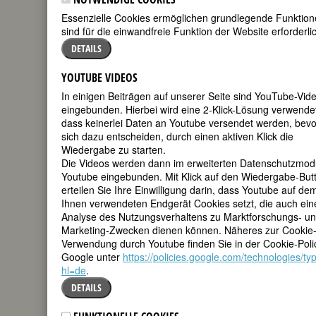
FEMBIO SPECIAL: FEMBIOGRAFIEN
Essenzielle Cookies ermöglichen grundlegende Funktio
sind für die einwandfreie Funktion der Website erforderli
VON MECHTHILD WINKLER-JORDAN
DETAILS
(1947 - 2025)
YOUTUBE VIDEOS
In einigen Beiträgen auf unserer Seite sind YouTube-Vid
MARGARETE STEIFF
eingebunden. Hierbei wird eine 2-Klick-Lösung verwendet
dass keinerlei Daten an Youtube versendet werden, bevo
(Apollonia
sich dazu entscheiden, durch einen aktiven Klick die
Margarete
Wiedergabe zu starten.
Steiff)
Die Videos werden dann im erweiterten Datenschutzmod
Youtube eingebunden. Mit Klick auf den Wiedergabe-But
geboren am
erteilen Sie Ihre Einwilligung darin, dass Youtube auf de
24. Juli 1847 in
Ihnen verwendeten Endgerät Cookies setzt, die auch ein
Giengen an
Analyse des Nutzungsverhaltens zu Marktforschungs- u
der Brenz
Marketing-Zwecken dienen können. Näheres zur Cookie
gestorben am
Verwendung durch Youtube finden Sie in der Cookie-Poli
9. Mai 1909 in
Google unter
https://policies.google.com/technologies/ty
Giengen an
hl=de
.
der Brenz
DETAILS
deutsche Kunsthandwerkerin,
Gründerin einer Weltfirma