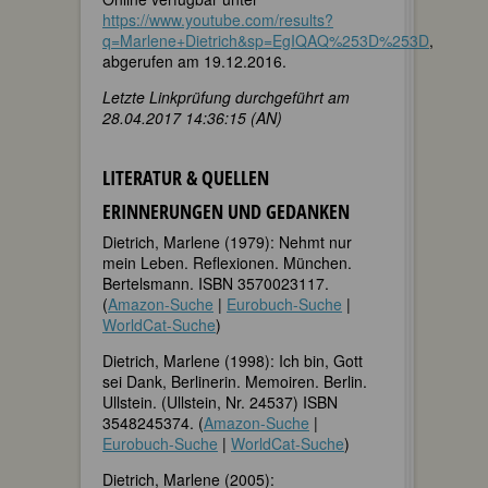
https://www.youtube.com/results?
q=Marlene+Dietrich&sp=EgIQAQ%253D%253D
,
abgerufen am 19.12.2016.
Letzte Linkprüfung durchgeführt am
28.04.2017 14:36:15 (AN)
LITERATUR & QUELLEN
ERINNERUNGEN UND GEDANKEN
Dietrich, Marlene (1979): Nehmt nur
mein Leben. Reflexionen. München.
Bertelsmann. ISBN 3570023117.
(
Amazon-Suche
|
Eurobuch-Suche
|
WorldCat-Suche
)
Dietrich, Marlene (1998): Ich bin, Gott
sei Dank, Berlinerin. Memoiren. Berlin.
Ullstein. (Ullstein, Nr. 24537) ISBN
3548245374. (
Amazon-Suche
|
Eurobuch-Suche
|
WorldCat-Suche
)
Dietrich, Marlene (2005):