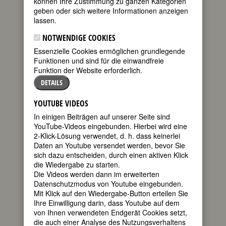
können Ihre Zustimmung zu ganzen Kategorien
FEMBIO SPECIAL: EXILANTINNEN
geben oder sich weitere Informationen anzeigen
(1933-1945)
lassen.
NOTWENDIGE COOKIES
Essenzielle Cookies ermöglichen grundlegende
MARLENE DIETRICH
Funktionen und sind für die einwandfreie
(Marie
Funktion der Website erforderlich.
Magdalene
DETAILS
Dietrich
[eigentlicher
YOUTUBE VIDEOS
Name])
In einigen Beiträgen auf unserer Seite sind
geboren am
YouTube-Videos eingebunden. Hierbei wird eine
27. Dezember
2-Klick-Lösung verwendet, d. h. dass keinerlei
1901 in Berlin
Daten an Youtube versendet werden, bevor Sie
gestorben am
sich dazu entscheiden, durch einen aktiven Klick
6. Mai 1992 in
die Wiedergabe zu starten.
Paris
Die Videos werden dann im erweiterten
Datenschutzmodus von Youtube eingebunden.
deutsch-US-amerikanische
Mit Klick auf den Wiedergabe-Button erteilen Sie
Schauspielerin und Sängerin
Ihre Einwilligung darin, dass Youtube auf dem
30. Todestag am 6. Mai 2022
von Ihnen verwendeten Endgerät Cookies setzt,
die auch einer Analyse des Nutzungsverhaltens