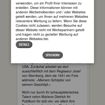
übereinandergeschlagen, sang sie
verwenden, um ein Profil Ihrer Interessen zu
davon, daß sie von Kopf bis Fuß auf
erstellen. Diese Informationen können mit
Liebe eingestellt sei.
anderen Werbetreibenden und / oder Websites
geteilt werden, um Ihnen auf mehreren Websites
relevantere Werbung zu liefern. Wenn Sie diese
Cookies nicht zulassen, werden Besuche auf
dieser Website nicht mit Werbepartnern geteilt
und tragen nicht zu gezielter Werbung auf
anderen Websites bei.
DETAILS
SPEICHERN
Am Tag der Filmpremiere reist sie in die
USA. Zunächst arbeitet sie dort
ausschließlich mit dem Regisseur Josef
von Sternberg, dem sie 1931 ein Foto
widmete: »Meinem Schöpfer von
seinem Geschöpf.«
Nicht nur durch ihr schauspielerisches
Talent nahm Marlene Dietrich ihr
Publikum für sich ein, vor allem ihre