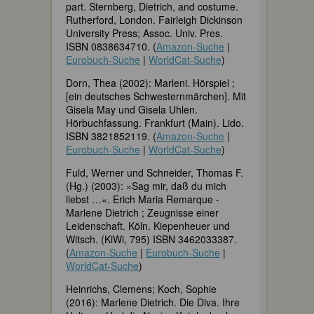
part. Sternberg, Dietrich, and costume.
Rutherford, London. Fairleigh Dickinson
University Press; Assoc. Univ. Pres.
ISBN 0838634710. (
Amazon-Suche
|
Eurobuch-Suche
|
WorldCat-Suche
)
Dorn, Thea (2002): Marleni. Hörspiel ;
[ein deutsches Schwesternmärchen]. Mit
Gisela May und Gisela Uhlen.
Hörbuchfassung. Frankfurt (Main). Lido.
ISBN 3821852119. (
Amazon-Suche
|
Eurobuch-Suche
|
WorldCat-Suche
)
Fuld, Werner und Schneider, Thomas F.
(Hg.) (2003): »Sag mir, daß du mich
liebst …«. Erich Maria Remarque -
Marlene Dietrich ; Zeugnisse einer
Leidenschaft. Köln. Kiepenheuer und
Witsch. (KiWi, 795) ISBN 3462033387.
(
Amazon-Suche
|
Eurobuch-Suche
|
WorldCat-Suche
)
Heinrichs, Clemens; Koch, Sophie
(2016): Marlene Dietrich. Die Diva. Ihre