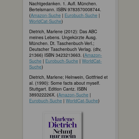
Nachtgedanken. 1. Aufl. München.
Bertelsmann. ISBN 9783570008744.
(
Amazon-Suche
|
Eurobuch-Suche
|
WorldCat-Suche
)
Dietrich, Marlene (2012): Das ABC
meines Lebens. Ungekürzte Ausg.
München. Dt. Taschenbuch-Verl.;
Deutscher Taschenbuch Verlag. (dtv,
21366) ISBN 3423213663. (
Amazon-
Suche
|
Eurobuch-Suche
|
WorldCat-
Suche
)
Dietrich, Marlene; Helnwein, Gottfried et
al. (1990): Some facts about myself.
Stuttgart. Edition Cantz. ISBN
389322226X. (
Amazon-Suche
|
Eurobuch-Suche
|
WorldCat-Suche
)