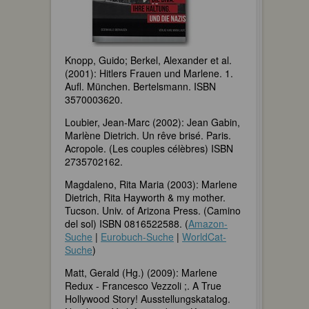
Knopp, Guido; Berkel, Alexander et al.
(2001): Hitlers Frauen und Marlene. 1.
Aufl. München. Bertelsmann. ISBN
3570003620.
Loubier, Jean-Marc (2002): Jean Gabin,
Marlène Dietrich. Un rêve brisé. Paris.
Acropole. (Les couples célèbres) ISBN
2735702162.
Magdaleno, Rita Maria (2003): Marlene
Dietrich, Rita Hayworth & my mother.
Tucson. Univ. of Arizona Press. (Camino
del sol) ISBN 0816522588. (
Amazon-
Suche
|
Eurobuch-Suche
|
WorldCat-
Suche
)
Matt, Gerald (Hg.) (2009): Marlene
Redux - Francesco Vezzoli ;. A True
Hollywood Story! Ausstellungskatalog.