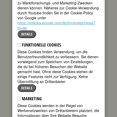
zu Marktforschungs- und Marketing-Zwecken
Biografie
•
Zitate
•
Weblinks
•
Literatur &
dienen können. Näheres zur Cookie-Verwendung
Quellen
durch Youtube finden Sie in der Cookie-Policy
von Google unter
https://policies.google.com/technologies/types?
BIOGRAFIE
hl=de
.
DETAILS
»Bach, Bach, Bach, immer wieder Bach.
Acht Stunden am Tag üben. Meine
FUNKTIONELLE COOKIES
Mutter und ich verloren darüber beinahe
den Verstand. Ich gab als erste auf.«
Diese Cookies finden Verwendung, um die
Benutzerfreundlichkeit zu verbessern. Sie dienen
Eine Sehnenentzündung am linken
vorwiegend zum Speichern von Einstellungen,
Ringfinger führte zu einem jähen Ende
die du bei früheren Besuchen der Website
von Maria Magdalena Dietrichs
gemacht hast. Ohne diese Cookies stehen dir
Ausbildung zur Konzertgeigerin. Da
einige Features nicht zur Verfügung. Keine
wandte sich die Tochter eines
Übermittlung an Drittanbieter.
preußischen Polizeioffiziers der
DETAILS
Schauspielerei zu. Sie absolvierte das
Max-Reinhardt-Seminar, spielte in Berlin
MARKETING
Theater, bis sie schließlich 1930 mit
dem Blauen Engel den Grundstein zu
Diese Cookies werden in der Regel von
ihrer einmaligen Karriere legte. Auf einer
Werbenetzwerken von Drittanbietern platziert, die
Tonne sitzend, die Beine
Informationen über Ihre Website-Besuche