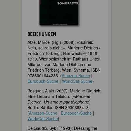
BEZIEHUNGEN
Atze, Marcel (Hg.) (2008): »Schreib.
Nein, schreib nicht.«. Marlene Dietrich -
Friedrich Torberg ; Briefwechsel 1946 -
1979. Wienbibliothek im Rathaus Unter
Mitarbeit von Marlene Dietrich und
Friedrich Torberg. Wien. Synema. ISBN
9783901644283. (
Amazon-Suche
|
Eurobuch-Suche
|
WorldCat-Suche
)
Bosquet, Alain (2007): Marlene Dietrich.
Eine Liebe am Telefon. (=
Marlene
Dietrich. Un amour par téléphone
)
Berlin. Bäßler. ISBN 3930388413.
(
Amazon-Suche
|
Eurobuch-Suche
|
WorldCat-Suche
)
DelGaudio, Sybil (1993): Dressing the