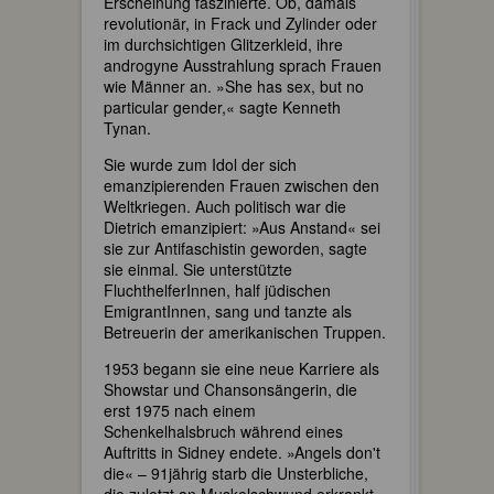
Erscheinung faszinierte. Ob, damals
revolutionär, in Frack und Zylinder oder
im durchsichtigen Glitzerkleid, ihre
androgyne Ausstrahlung sprach Frauen
wie Männer an. »She has sex, but no
particular gender,« sagte Kenneth
Tynan.
Sie wurde zum Idol der sich
emanzipierenden Frauen zwischen den
Weltkriegen. Auch politisch war die
Dietrich emanzipiert: »Aus Anstand« sei
sie zur Antifaschistin geworden, sagte
sie einmal. Sie unterstützte
FluchthelferInnen, half jüdischen
EmigrantInnen, sang und tanzte als
Betreuerin der amerikanischen Truppen.
1953 begann sie eine neue Karriere als
Showstar und Chansonsängerin, die
erst 1975 nach einem
Schenkelhalsbruch während eines
Auftritts in Sidney endete. »Angels don't
die« – 91jährig starb die Unsterbliche,
die zuletzt an Muskelschwund erkrankt