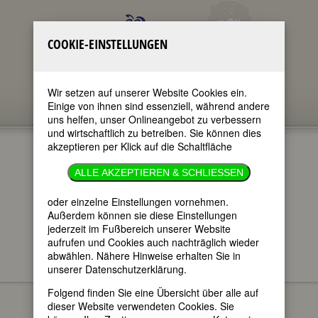
COOKIE-EINSTELLUNGEN
Wir setzen auf unserer Website Cookies ein.
Einige von ihnen sind essenziell, während andere
uns helfen, unser Onlineangebot zu verbessern
und wirtschaftlich zu betreiben. Sie können dies
akzeptieren per Klick auf die Schaltfläche
ALLE AKZEPTIEREN & SCHLIESSEN
oder einzelne Einstellungen vornehmen.
im ganzen Text
nur in Titeln
Außerdem können sie diese Einstellungen
jederzeit im Fußbereich unserer Website
aufrufen und Cookies auch nachträglich wieder
abwählen. Nähere Hinweise erhalten Sie in
unserer Datenschutzerklärung.
FEMBIO SPECIALS
EXILANTINNEN (1933-
Marlene Dietrich
1945)
Folgend finden Sie eine Übersicht über alle auf
dieser Website verwendeten Cookies. Sie