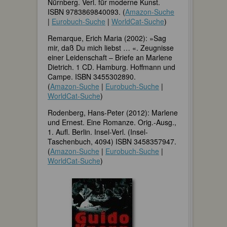
Nürnberg. Verl. für moderne Kunst.
ISBN 9783869840093. (
Amazon-Suche
|
Eurobuch-Suche
|
WorldCat-Suche
)
Remarque, Erich Maria (2002): »Sag
mir, daß Du mich liebst … «. Zeugnisse
einer Leidenschaft – Briefe an Marlene
Dietrich. 1 CD. Hamburg. Hoffmann und
Campe. ISBN 3455302890.
(
Amazon-Suche
|
Eurobuch-Suche
|
WorldCat-Suche
)
Rodenberg, Hans-Peter (2012): Marlene
und Ernest. Eine Romanze. Orig.-Ausg.,
1. Aufl. Berlin. Insel-Verl. (Insel-
Taschenbuch, 4094) ISBN 3458357947.
(
Amazon-Suche
|
Eurobuch-Suche
|
WorldCat-Suche
)