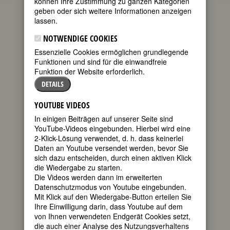
können Ihre Zustimmung zu ganzen Kategorien
die aktuellen Gedenktage bedeutender
geben oder sich weitere Informationen anzeigen
Frauen. Wenn Sie mehr über diese
lassen.
Frauen wissen möchten oder sich über
kommende Gedenktage informieren
NOTWENDIGE COOKIES
wollen, empfehlen wir Ihnen die
Essenzielle Cookies ermöglichen grundlegende
FemBio-Datenbank
.
Funktionen und sind für die einwandfreie
Zum heutigen Datum passen 38
Funktion der Website erforderlich.
Geburtstage
und 35
Todestage
.
DETAILS
GEBURTSTAGE 24.9.2024
YOUTUBE VIDEOS
210. Geburtstag:
Anaïs Menard
In einigen Beiträgen auf unserer Seite sind
Segalas
YouTube-Videos eingebunden. Hierbei wird eine
französische Schriftstellerin
2-Klick-Lösung verwendet, d. h. dass keinerlei
* 24. September 1814 in Paris
Daten an Youtube versendet werden, bevor Sie
† 31. August 1895 in Paris
sich dazu entscheiden, durch einen aktiven Klick
Details
die Wiedergabe zu starten.
Die Videos werden dann im erweiterten
180. Geburtstag:
Grace Atkinson
Datenschutzmodus von Youtube eingebunden.
(Little) Oliver
Mit Klick auf den Wiedergabe-Button erteilen Sie
US-amerikanische Biographin
Ihre Einwilligung darin, dass Youtube auf dem
* 24. September 1844 in Boston
von Ihnen verwendeten Endgerät Cookies setzt,
† 21. Mai 1899 in Marblehead, MA
die auch einer Analyse des Nutzungsverhaltens