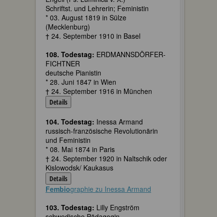
Schriftst. und Lehrerin; Feministin
* 03. August 1819 in Sülze
(Mecklenburg)
† 24. September 1910 in Basel
108. Todestag:
ERDMANNSDÖRFER-
FICHTNER
deutsche Pianistin
* 28. Juni 1847 in Wien
† 24. September 1916 in München
Details
104. Todestag:
Inessa Armand
russisch-französische Revolutionärin
und Feministin
* 08. Mai 1874 in Paris
† 24. September 1920 in Naltschik oder
Kislowodsk/ Kaukasus
Details
Fembio
graphie zu Inessa Armand
103. Todestag:
Lilly Engström
schwedische Pädagogin