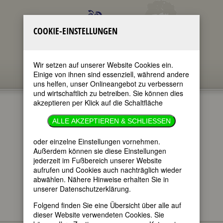
COOKIE-EINSTELLUNGEN
Wir setzen auf unserer Website Cookies ein.
Einige von ihnen sind essenziell, während andere
uns helfen, unser Onlineangebot zu verbessern
und wirtschaftlich zu betreiben. Sie können dies
akzeptieren per Klick auf die Schaltfläche
GEDENKTAGE
ALLE AKZEPTIEREN & SCHLIESSEN
24.9.2024
oder einzelne Einstellungen vornehmen.
Außerdem können sie diese Einstellungen
jederzeit im Fußbereich unserer Website
im ganzen Text
aufrufen und Cookies auch nachträglich wieder
nur in Titeln
abwählen. Nähere Hinweise erhalten Sie in
unserer Datenschutzerklärung.
Folgend finden Sie eine Übersicht über alle auf
dieser Website verwendeten Cookies. Sie
Hier finden Sie - im täglichen Wechsel -