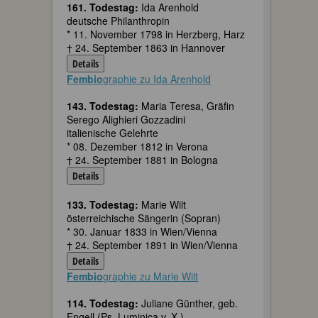
161. Todestag:
Ida Arenhold
deutsche Philanthropin
* 11. November 1798 in Herzberg, Harz
† 24. September 1863 in Hannover
Details
Fembio
graphie zu Ida Arenhold
143. Todestag:
Maria Teresa, Gräfin
Serego Alighieri Gozzadini
italienische Gelehrte
* 08. Dezember 1812 in Verona
† 24. September 1881 in Bologna
Details
133. Todestag:
Marie Wilt
österreichische Sängerin (Sopran)
* 30. Januar 1833 in Wien/Vienna
† 24. September 1891 in Wien/Vienna
Details
Fembio
graphie zu Marie Wilt
114. Todestag:
Juliane Günther, geb.
Engell (Ps. Luminica v. X.)