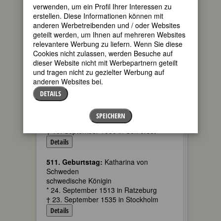
* 24. September 1889 in Stockholm
verwenden, um ein Profil Ihrer Interessen zu
† 1978
erstellen. Diese Informationen können mit
Details
anderen Werbetreibenden und / oder Websites
geteilt werden, um Ihnen auf mehreren Websites
135. Geburtstag:
Hanna Beekhuis
relevantere Werbung zu liefern. Wenn Sie diese
niederländische Komponistin
Cookies nicht zulassen, werden Besuche auf
* 24. September 1889 in Leuwaarden
dieser Website nicht mit Werbepartnern geteilt
† 26. Februar 1980 in Bloemendaal
und tragen nicht zu gezielter Werbung auf
anderen Websites bei.
Details
DETAILS
85. Geburtstag:
Jacky Gillott
englische Schriftstellerin und Journalistin
SPEICHERN
* 24. September 1939 in Bromley, Kent
† 19. September 1980 in Somerset
Details
511. Geburtstag:
Katharina von
Schweden
schwedische Königin
* 24. September 1513 in Ratzeburg
† 23. September 1535 in Stockholm
Details