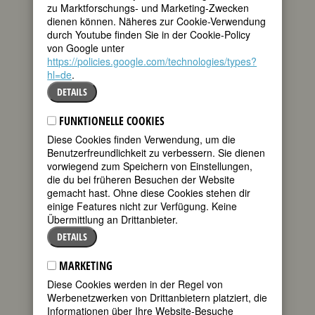
zu Marktforschungs- und Marketing-Zwecken
80. Geburtstag:
Eavan Boland
dienen können. Näheres zur Cookie-Verwendung
irische Dichterin
durch Youtube finden Sie in der Cookie-Policy
* 24. September 1944 in Dublin
von Google unter
† 27. April 2020 in Dublin
https://policies.google.com/technologies/types?
Details
hl=de
.
DETAILS
145. Geburtstag:
Lu Märten
deutsche Publizistin und sozialistische
FUNKTIONELLE COOKIES
Theoretikerin
Diese Cookies finden Verwendung, um die
* 24. September 1879 in Berlin
Benutzerfreundlichkeit zu verbessern. Sie dienen
† 12. August 1970 in Berlin
vorwiegend zum Speichern von Einstellungen,
Details
die du bei früheren Besuchen der Website
Fembio
graphie zu Lu Märten
gemacht hast. Ohne diese Cookies stehen dir
einige Features nicht zur Verfügung. Keine
145. Geburtstag:
Signe Rappe-Welden
Übermittlung an Drittanbieter.
schwedische Sopranistin
DETAILS
* 24. September 1879 in Stockholm
† 21. Mai 1974 in Stockholm
MARKETING
135. Geburtstag:
Valborg Elisabeth
Diese Cookies werden in der Regel von
Franchi
Werbenetzwerken von Drittanbietern platziert, die
schwedische Tänzerin
Informationen über Ihre Website-Besuche