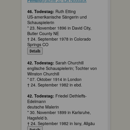
Fembio
graphie zu IDA Noddack
46. Todestag:
Ruth Etting
US-amerikanische Sängerin und
Schauspielerin
* 23. November 1896 in David City,
Butler County NE
† 24. September 1978 in Colorado
Springs CO
Details
42. Todestag:
Sarah Churchill
englische Schauspielerin; Tochter von
Winston Churchill
* 07. Oktober 1914 in London
† 24. September 1982 in ebd.
42. Todestag:
Friedel Dethleffs-
Edelmann
deutsche Malerin
* 30. November 1899 in Karlsruhe,
Hagsfeld b.
† 24. September 1982 in Isny, Allgäu
Details