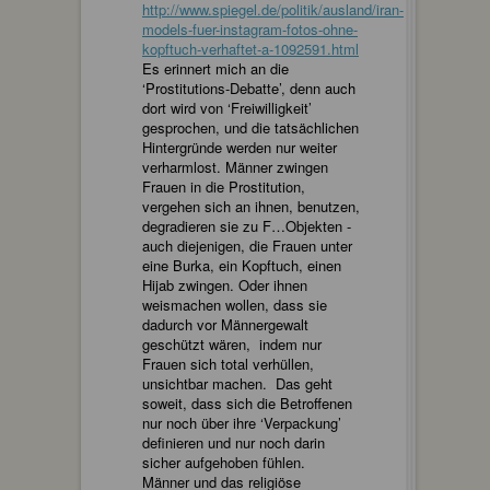
http://www.spiegel.de/politik/ausland/iran-
models-fuer-instagram-fotos-ohne-
kopftuch-verhaftet-a-1092591.html
Es erinnert mich an die
‘Prostitutions-Debatte’, denn auch
dort wird von ‘Freiwilligkeit’
gesprochen, und die tatsächlichen
Hintergründe werden nur weiter
verharmlost. Männer zwingen
Frauen in die Prostitution,
vergehen sich an ihnen, benutzen,
degradieren sie zu F…Objekten -
auch diejenigen, die Frauen unter
eine Burka, ein Kopftuch, einen
Hijab zwingen. Oder ihnen
weismachen wollen, dass sie
dadurch vor Männergewalt
geschützt wären, indem nur
Frauen sich total verhüllen,
unsichtbar machen. Das geht
soweit, dass sich die Betroffenen
nur noch über ihre ‘Verpackung’
definieren und nur noch darin
sicher aufgehoben fühlen.
Männer und das religiöse