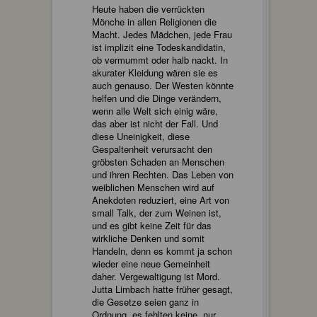
Heute haben die verrückten
Mönche in allen Religionen die
Macht. Jedes Mädchen, jede Frau
ist implizit eine Todeskandidatin,
ob vermummt oder halb nackt. In
akurater Kleidung wären sie es
auch genauso. Der Westen könnte
helfen und die Dinge verändern,
wenn alle Welt sich einig wäre,
das aber ist nicht der Fall. Und
diese Uneinigkeit, diese
Gespaltenheit verursacht den
gröbsten Schaden an Menschen
und ihren Rechten. Das Leben von
weiblichen Menschen wird auf
Anekdoten reduziert, eine Art von
small Talk, der zum Weinen ist,
und es gibt keine Zeit für das
wirkliche Denken und somit
Handeln, denn es kommt ja schon
wieder eine neue Gemeinheit
daher. Vergewaltigung ist Mord.
Jutta Limbach hatte früher gesagt,
die Gesetze seien ganz in
Ordnung, es fehlten keine, nur