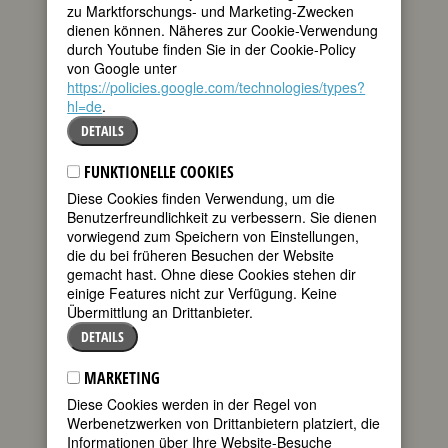
Delikte nun der Schule verwies. Das
zu Marktforschungs- und Marketing-Zwecken
Fass zum Überlaufen hatte ihre
dienen können. Näheres zur Cookie-Verwendung
Kleidung gebracht. Die ca. 16jährige
durch Youtube finden Sie in der Cookie-Policy
kam bauchfrei und in kürzesten Shorts
von Google unter
zu Schule. Der Direktor bestand auf
https://policies.google.com/technologies/types?
angemessener Kleidung, die Schülerin
hl=de
.
darauf, dass es ihre Sache sei, wie sie
DETAILS
sich anziehe (Nur am Rande: Ende der
fünfziger Jahre durften wir Mädchen in
FUNKTIONELLE COOKIES
der Schule keine langen Hosen,
geschweige denn Jeans tragen). Ina
Diese Cookies finden Verwendung, um die
(oder ähnlich) sammelte einige
Benutzerfreundlichkeit zu verbessern. Sie dienen
Unterstützerinnen um sich und wurde
vorwiegend zum Speichern von Einstellungen,
dabei auch beobachtet von drei etwa
die du bei früheren Besuchen der Website
gleichaltrigen kopftuchtragenden neuen
gemacht hast. Ohne diese Cookies stehen dir
Flüchtlings-Schülerinnen. Der Direktor
einige Features nicht zur Verfügung. Keine
argumentierte auch mit diesen drei
Übermittlung an Drittanbieter.
Mädchen, die er vor einem Kulturschock
DETAILS
bewahren und nicht dem Anblick der
halbnackten Deutschen aussetzen
MARKETING
wolle. Am Ende schaltete sich die
Hauptperson, die Nonne Schwester
Diese Cookies werden in der Regel von
Hanna ein, ein echter Feger, die sich
Werbenetzwerken von Drittanbietern platziert, die
bemühte, dem Direktor den
Informationen über Ihre Website-Besuche