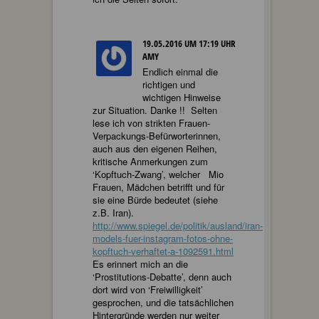
19.05.2016 UM 17:19 UHR
AMY
Endlich einmal die
richtigen und
wichtigen Hinweise
zur Situation. Danke !! Selten
lese ich von strikten Frauen-
Verpackungs-Befürworterinnen,
auch aus den eigenen Reihen,
kritische Anmerkungen zum
‘Kopftuch-Zwang’, welcher Mio
Frauen, Mädchen betrifft und für
sie eine Bürde bedeutet (siehe
z.B. Iran).
http://www.spiegel.de/politik/ausland/iran-
models-fuer-instagram-fotos-ohne-
kopftuch-verhaftet-a-1092591.html
Es erinnert mich an die
‘Prostitutions-Debatte’, denn auch
dort wird von ‘Freiwilligkeit’
gesprochen, und die tatsächlichen
Hintergründe werden nur weiter