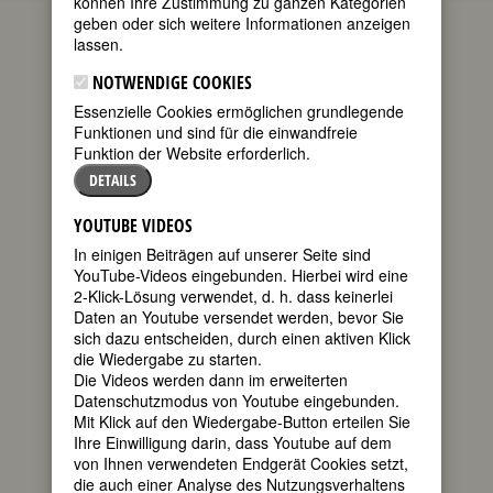
können Ihre Zustimmung zu ganzen Kategorien
geben oder sich weitere Informationen anzeigen
Luise F. Pusch
17.05.2016
7
lassen.
Kommentare
NOTWENDIGE COOKIES
Um Himmels Willen
Essenzielle Cookies ermöglichen grundlegende
von
Helke Sander
Funktionen und sind für die einwandfreie
Funktion der Website erforderlich.
Vor zwei Wochen, am 3.5.16, habe ich
DETAILS
mir eine Folge der so betitelten Serie
angesehen (1. Programm 20.15 Uhr).
YOUTUBE VIDEOS
Es ging darin um einen
verschwundenen dörflichen
In einigen Beiträgen auf unserer Seite sind
Bürgermeister und eine „Steinzeithöhle“
YouTube-Videos eingebunden. Hierbei wird eine
mit gefälschten Felszeichnungen, und
2-Klick-Lösung verwendet, d. h. dass keinerlei
eher am Rande ging es um einen mich
Daten an Youtube versendet werden, bevor Sie
weiter beschäftigenden interessanten
sich dazu entscheiden, durch einen aktiven Klick
Konflikt.
die Wiedergabe zu starten.
Die Videos werden dann im erweiterten
Im Verlauf des Films kam ein
Datenschutzmodus von Youtube eingebunden.
Schuldirektor vor, dem „endgültig der
Mit Klick auf den Wiedergabe-Button erteilen Sie
Kragen geplatzt war“ und der eine
Ihre Einwilligung darin, dass Youtube auf dem
Schülerin nach mehrmaligen
von Ihnen verwendeten Endgerät Cookies setzt,
Ermahnungen wegen unterschiedlicher
die auch einer Analyse des Nutzungsverhaltens