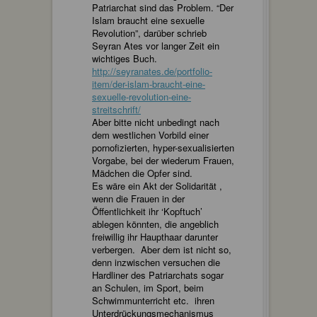
Patriarchat sind das Problem. “Der
Islam braucht eine sexuelle
Revolution”, darüber schrieb
Seyran Ates vor langer Zeit ein
wichtiges Buch.
http://seyranates.de/portfolio-
item/der-islam-braucht-eine-
sexuelle-revolution-eine-
streitschrift/
Aber bitte nicht unbedingt nach
dem westlichen Vorbild einer
pornofizierten, hyper-sexualisierten
Vorgabe, bei der wiederum Frauen,
Mädchen die Opfer sind.
Es wäre ein Akt der Solidarität ,
wenn die Frauen in der
Öffentlichkeit ihr ‘Kopftuch’
ablegen könnten, die angeblich
freiwillig ihr Haupthaar darunter
verbergen. Aber dem ist nicht so,
denn inzwischen versuchen die
Hardliner des Patriarchats sogar
an Schulen, im Sport, beim
Schwimmunterricht etc. ihren
Unterdrückungsmechanismus