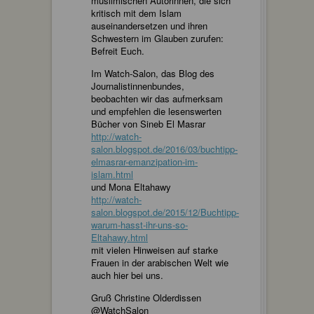
muslimischen Autorinnen, die sich
kritisch mit dem Islam
auseinandersetzen und ihren
Schwestern im Glauben zurufen:
Befreit Euch.
Im Watch-Salon, das Blog des
Journalistinnenbundes,
beobachten wir das aufmerksam
und empfehlen die lesenswerten
Bücher von Sineb El Masrar
http://watch-
salon.blogspot.de/2016/03/buchtipp-
elmasrar-emanzipation-im-
islam.html
und Mona Eltahawy
http://watch-
salon.blogspot.de/2015/12/Buchtipp-
warum-hasst-ihr-uns-so-
Eltahawy.html
mit vielen Hinweisen auf starke
Frauen in der arabischen Welt wie
auch hier bei uns.
Gruß Christine Olderdissen
@WatchSalon