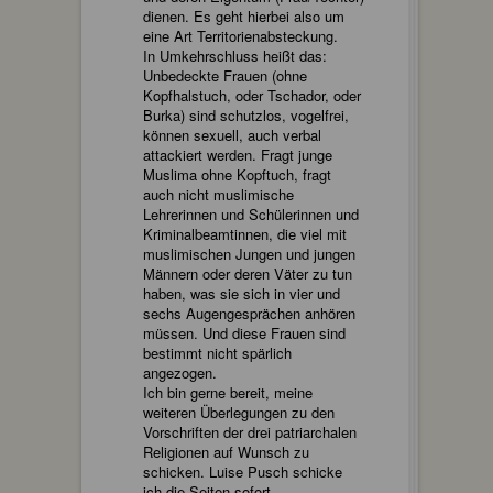
dienen. Es geht hierbei also um
eine Art Territorienabsteckung.
In Umkehrschluss heißt das:
Unbedeckte Frauen (ohne
Kopfhalstuch, oder Tschador, oder
Burka) sind schutzlos, vogelfrei,
können sexuell, auch verbal
attackiert werden. Fragt junge
Muslima ohne Kopftuch, fragt
auch nicht muslimische
Lehrerinnen und Schülerinnen und
Kriminalbeamtinnen, die viel mit
muslimischen Jungen und jungen
Männern oder deren Väter zu tun
haben, was sie sich in vier und
sechs Augengesprächen anhören
müssen. Und diese Frauen sind
bestimmt nicht spärlich
angezogen.
Ich bin gerne bereit, meine
weiteren Überlegungen zu den
Vorschriften der drei patriarchalen
Religionen auf Wunsch zu
schicken. Luise Pusch schicke
ich die Seiten sofort.