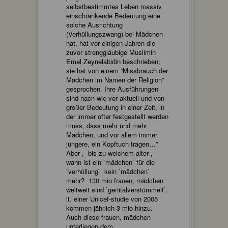
selbstbestimmtes Leben massiv
einschränkende Bedeutung eine
solche Ausrichtung
(Verhüllungszwang) bei Mädchen
hat, hat vor einigen Jahren die
zuvor strenggläubige Muslimin
Emel Zeynelabidin beschrieben;
sie hat von einem “Missbrauch der
Mädchen im Namen der Religion”
gesprochen. Ihre Ausführungen
sind nach wie vor aktuell und von
großer Bedeutung in einer Zeit, in
der immer öfter festgestellt werden
muss, dass mehr und mehr
Mädchen, und vor allem immer
jüngere, ein Kopftuch tragen…”
Aber , bis zu welchem alter ,
wann ist ein `mädchen` für die
`verhüllung` kein `mädchen`
mehr? 130 mio frauen, mädchen
weltweit sind `genitalverstümmelt`.
lt. einer Unicef-studie von 2005
kommen jährlich 3 mio hinzu.
Auch diese frauen, mädchen
unterliegen dem