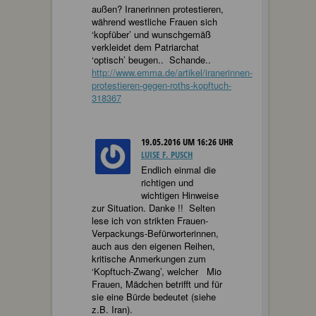
außen? Iranerinnen protestieren,
während westliche Frauen sich
‘kopfüber’ und wunschgemäß
verkleidet dem Patriarchat
‘optisch’ beugen.. Schande..
http://www.emma.de/artikel/iranerinnen-
protestieren-gegen-roths-kopftuch-
318367
19.05.2016 UM 16:26 UHR
LUISE F. PUSCH
Endlich einmal die
richtigen und
wichtigen Hinweise
zur Situation. Danke !! Selten
lese ich von strikten Frauen-
Verpackungs-Befürworterinnen,
auch aus den eigenen Reihen,
kritische Anmerkungen zum
‘Kopftuch-Zwang’, welcher Mio
Frauen, Mädchen betrifft und für
sie eine Bürde bedeutet (siehe
z.B. Iran).