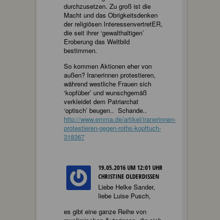
durchzusetzen. Zu groß ist die
Macht und das Obrigkeitsdenken
der religiösen InteressenvertretER,
die seit ihrer ‘gewalthaltigen’
Eroberung das Weltbild
bestimmen.
So kommen Aktionen eher von
außen? Iranerinnen protestieren,
während westliche Frauen sich
‘kopfüber’ und wunschgemäß
verkleidet dem Patriarchat
‘optisch’ beugen.. Schande..
http://www.emma.de/artikel/iranerinnen-
protestieren-gegen-roths-kopftuch-
318367
19.05.2016 UM 12:01 UHR
CHRISTINE OLDERDISSEN
Liebe Helke Sander,
liebe Luise Pusch,
es gibt eine ganze Reihe von