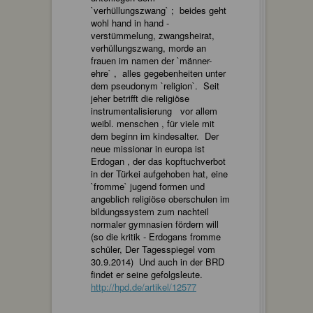
`verhüllungszwang` ; beides geht
wohl hand in hand -
verstümmelung, zwangsheirat,
verhüllungszwang, morde an
frauen im namen der `männer-
ehre` , alles gegebenheiten unter
dem pseudonym `religion`. Seit
jeher betrifft die religiöse
instrumentalisierung vor allem
weibl. menschen , für viele mit
dem beginn im kindesalter. Der
neue missionar in europa ist
Erdogan , der das kopftuchverbot
in der Türkei aufgehoben hat, eine
`fromme` jugend formen und
angeblich religiöse oberschulen im
bildungssystem zum nachteil
normaler gymnasien fördern will
(so die kritik - Erdogans fromme
schüler, Der Tagesspiegel vom
30.9.2014) Und auch in der BRD
findet er seine gefolgsleute.
http://hpd.de/artikel/12577