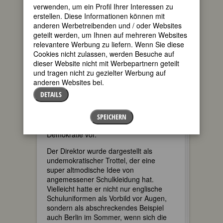
Schulverweis auszureden – sonst würde
verwenden, um ein Profil Ihrer Interessen zu
die Zukunft des Mädchens zerstört. Das
erstellen. Diese Informationen können mit
gelang allerdings erst, als ihr die geniale
anderen Werbetreibenden und / oder Websites
Idee kam, die drei Kopftuchträgerinnen
geteilt werden, um Ihnen auf mehreren Websites
als Unterstützerinnen anzuwerben. „Ihr
relevantere Werbung zu liefern. Wenn Sie diese
könnt tragen, was ihr wollt und Ina kann
Cookies nicht zulassen, werden Besuche auf
tragen, was sie will.“ Das machten die
dieser Website nicht mit Werbepartnern geteilt
Drei tatsächlich und alles wurde wieder
und tragen nicht zu gezielter Werbung auf
gut. Der Direktor nahm den
anderen Websites bei.
Rausschmiss zurück. Offen blieb, ob Ina
DETAILS
sich demnächst bekleideter zeigen
würde.
SPEICHERN
So stellen sich sich die Autoren offenbar
Demokratie vor.
Der Direktor wurde dargestellt als
undemokratischer Trottel, der eine
super altmodische Idee von
angemessener Schulkleidung hat.
Vielleicht hatte er nicht nur englische
Schuluniformen als Vorbild vor Augen,
sondern als abschreckendes Beispiel
auch Berlin im Sommer, wenn sich die