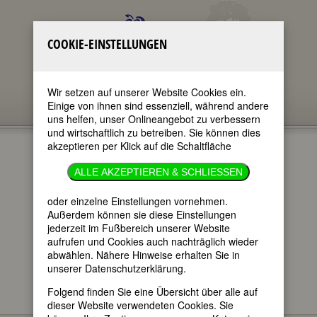
COOKIE-EINSTELLUNGEN
Wir setzen auf unserer Website Cookies ein.
Einige von ihnen sind essenziell, während andere
uns helfen, unser Onlineangebot zu verbessern
und wirtschaftlich zu betreiben. Sie können dies
akzeptieren per Klick auf die Schaltfläche
»AUCH DAS
ALLE AKZEPTIEREN & SCHLIESSEN
NOCH«
oder einzelne Einstellungen vornehmen.
Außerdem können sie diese Einstellungen
jederzeit im Fußbereich unserer Website
im ganzen Text
aufrufen und Cookies auch nachträglich wieder
nur in Titeln
abwählen. Nähere Hinweise erhalten Sie in
unserer Datenschutzerklärung.
Folgend finden Sie eine Übersicht über alle auf
dieser Website verwendeten Cookies. Sie
UM HIMMELS WILLEN