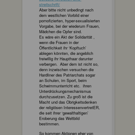
streitschrift/
Aber bitte nicht unbedingt nach
dem westlichen Vorbild einer
pornofizierten, hyper-sexualisierten
Vorgabe, bei der wiederum Frauen,
Mädchen die Opfer sind.
Es wäre ein Akt der Solidarität ,
wenn die Frauen in der
Öffentlichkeit ihr ‘Kopftuch’
ablegen könnten, die angeblich
freiwillig ihr Haupthaar darunter
verbergen. Aber dem ist nicht so,
denn inzwischen versuchen die
Hardliner des Patriarchats sogar
an Schulen, im Sport, beim
Schwimmunterricht etc. ihren
Unterdrückungsmechanismus
durchzusetzen. Zu groß ist die
Macht und das Obrigkeitsdenken
der religiösen InteressenvertretER,
die seit ihrer ‘gewalthaltigen’
Eroberung das Weltbild
bestimmen.
So kommen Aktionen eher von