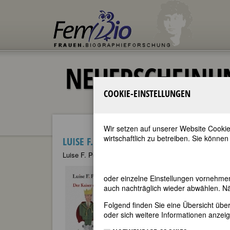
NEUERSCHEINU
COOKIE-EINSTELLUNGEN
Wir setzen auf unserer Website Cookie
wirtschaftlich zu betreiben. Sie können
LUISE F. PUSCH: DER KAISER SAGT JA UN
Luise F. Pusch
17.02.2009
Wallstein Verlag, Göttingen. 144 S. 
oder einzelne Einstellungen vornehme
auch nachträglich wieder abwählen. Nä
Rezension von Rolf Löchel, Literatur
Folgend finden Sie eine Übersicht üb
Rezensionen von LeserInnen bei 
oder sich weitere Informationen anzeig
Rezension von Antje Schrupp