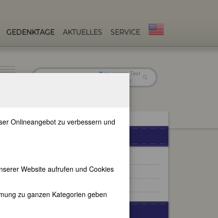
GEDENKTAGE
AKTUELLES
SERVICE
im ganzen Text
nur in Titeln
unser Onlineangebot zu verbessern und
NEUERSCHEINUNGEN
Start
nserer Website aufrufen und Cookies
RSS-Feed
Archiv
immung zu ganzen Kategorien geben
WERBUNG