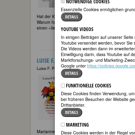
NOTWENDIGE COOKIES
Verlagsankündigung: Feministisc
Essenzielle Cookies ermöglichen grund
Hat der Kaiser Franz Beckenbauer seiner Heidi d
DETAILS
Warum handelt es sich bei einer Beziehung zwische
einen »liebenden Mann«, während eine Beziehung 
YOUTUBE VIDEOS
In einigen Beiträgen auf unserer Seite
Youtube versendet werden, bevor Sie s
Die Videos werden dann im erweiterte
Einwilligung darin, dass Youtube auf 
LUISE F. PUSCH: DIE EIER DES STAATSOB
Marktforschungs- und Marketing-Zweck
Google unter
https://policies.google.
Luise F. Pusch
10.03.2008
DETAILS
Luise F. Pusch Die Eier des Staa
Seiten, € 9,90
FUNKTIONELLE COOKIES
Rezensionen:
Literaturkritik.de (R
Diese Cookies finden Verwendung, um d
bei früheren Besuchen der Website gem
AVIVA-Berlin (Stefanie Denkert)
Drittanbieter.
Rezensionen von LeserInnen bei 
DETAILS
Jeannette Clausen, University of Ar
MARKETING
Marianne Krüll in
Virginia: Frauenbuchkritik
, Heft 4
Diese Cookies werden in der Regel von