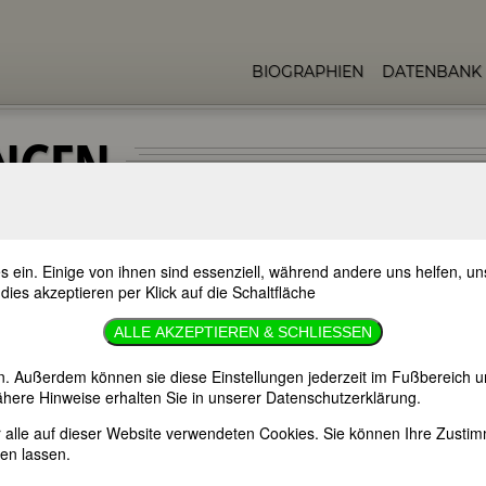
BIOGRAPHIEN
DATENBANK
NGEN
s ein. Einige von ihnen sind essenziell, während andere uns helfen, 
 dies akzeptieren per Klick auf die Schaltfläche
D ANDERE GLOSSEN
ALLE AKZEPTIEREN & SCHLIESSEN
9,90 €
n. Außerdem können sie diese Einstellungen jederzeit im Fußbereich u
here Hinweise erhalten Sie in unserer Datenschutzerklärung.
kritik.de
er alle auf dieser Website verwendeten Cookies. Sie können Ihre Zust
amazon
en lassen.