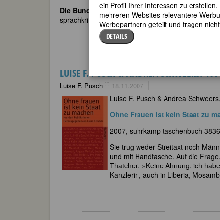
ein Profil Ihrer Interessen zu erstell
Die Bundesadlerin
Luise F. Pusch muss den LeserI
mehreren Websites relevantere Werbung
sprachkritischen Texten und vor allem mit ihren fem
Werbepartnern geteilt und tragen nich
DETAILS
LUISE F. PUSCH & ANDREA SCHWEERS: 10
Luise F. Pusch
18.11.2007
Luise F. Pusch & Andrea Schweers,
Ohne Frauen ist kein Staat zu m
2007, suhrkamp taschenbuch 3836 
Sie trug weder Streitaxt noch Männe
und mit Handtasche. Auf die Frage,
Thatcher: »Keine Ahnung, ich habe 
Kanzlerin, auch in Liberia, Mosamb