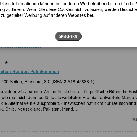
en. Diese Informationen können mit anderen Werbetreibenden und / oder
nnen der Virginia nicht mehr vorgestellt werden. Denn mit ihren
 zu liefern. Wenn Sie diese Cookies nicht zulassen, werden Besuche 
inistisch-linguistischen,…
t zu gezielter Werbung auf anderen Websites bei.
M
SPEICHERN
0 POLITIKERINNEN
 Hg.:
achen Hundert Politikerinnen
200 Seiten, Broschur, 8 € (ISBN 3-518-45836-1)
rkleider wie Jeanne d’Arc, nein, sie betrat die politische Bühne im Ko
 wie man sich denn so fühle als weiblicher Premier, antwortete Margar
die Alternative nie ausprobiert.« Inzwischen hat nicht nur Deutschland
ik, Chile, Neuseeland, Pakistan, Irland,…
M