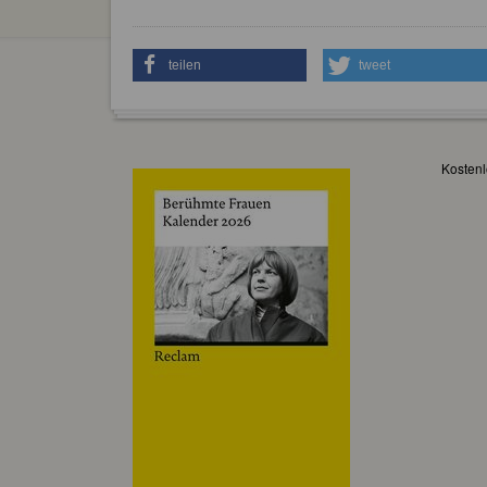
teilen
tweet
Kostenl