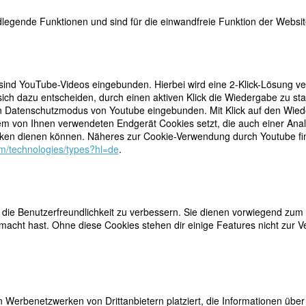
he Gesellschafts- und Sprachkritik vom Feinsten.
legende Funktionen und sind für die einwandfreie Funktion der Website
as Ja-Wort gegeben? Oder umgekehrt? Dürfen Frauen Männerlieder si
n einem Dichter im Rentenalter und einer Frau, die noch keine 20 ist,
zwischen einer reifen Frau und einem jungen Mann als skandalös…
 sind YouTube-Videos eingebunden. Hierbei wird eine 2-Klick-Lösung ve
M
ich dazu entscheiden, durch einen aktiven Klick die Wiedergabe zu sta
n Datenschutzmodus von Youtube eingebunden. Mit Klick auf den Wieder
dem von Ihnen verwendeten Endgerät Cookies setzt, die auch einer Ana
ERHAUPTS, UND ANDERE GLOSSEN
en dienen können. Näheres zur Cookie-Verwendung durch Youtube find
com/technologies/types?hl=de
.
tsoberhaupts, und andere Glossen Wallstein Verlag Göttingen. 14
olf Löchel)
ie Benutzerfreundlichkeit zu verbessern. Sie dienen vorwiegend zum 
acht hast. Ohne diese Cookies stehen dir einige Features nicht zur V
amazon
kansas at Little Rock, für den
Women in German Newsletter
(auf Englis
4 (2008):
 Werbenetzwerken von Drittanbietern platziert, die Informationen üb