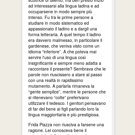
scultrice di talento, ma ben presto iniziò
ad interessarsi alla lingua ladina e ad
occuparsene in modo sempre più
intenso. Fu tra le prime persone a
studiare in modo sistematico ed
appassionato il ladino e a dargli una
forma letteraria. A quel tempo il ladino
era davvero malmesso, in particolare il
gardenese, che veniva visto come un
idioma “inferiore”. A che poteva mai
servire l'uso di una lingua così
insignificante e sempre meno adatta a
raccontare il presente? Sembrava che le
parole non riuscissero a stare al passo
con una realtà in rapidissimo
mutamento. A parlarla rimaneva la
“gente semplice”, mentre le persone che
si ritenevano “colte” preferivano
utilizzare il tedesco. I genitori pensavano
di far del bene ai figli parlando loro la
lingua maggioritaria e più prestigiosa.
Frida Piazza non riusciva a farsene una
ragione. Lei conosceva bene il