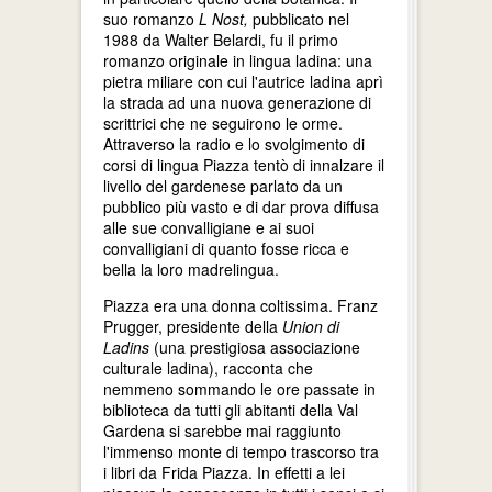
suo romanzo
L Nost,
pubblicato nel
1988 da Walter Belardi, fu il primo
romanzo originale in lingua ladina: una
pietra miliare con cui l'autrice ladina aprì
la strada ad una nuova generazione di
scrittrici che ne seguirono le orme.
Attraverso la radio e lo svolgimento di
corsi di lingua Piazza tentò di innalzare il
livello del gardenese parlato da un
pubblico più vasto e di dar prova diffusa
alle sue convalligiane e ai suoi
convalligiani di quanto fosse ricca e
bella la loro madrelingua.
Piazza era una donna coltissima. Franz
Prugger, presidente della
Union di
Ladins
(una prestigiosa associazione
culturale ladina), racconta che
nemmeno sommando le ore passate in
biblioteca da tutti gli abitanti della Val
Gardena si sarebbe mai raggiunto
l'immenso monte di tempo trascorso tra
i libri da Frida Piazza. In effetti a lei