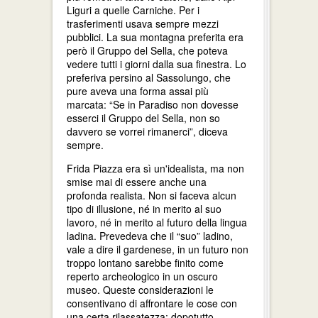
Liguri a quelle Carniche. Per i
trasferimenti usava sempre mezzi
pubblici. La sua montagna preferita era
però il Gruppo del Sella, che poteva
vedere tutti i giorni dalla sua finestra. Lo
preferiva persino al Sassolungo, che
pure aveva una forma assai più
marcata: “Se in Paradiso non dovesse
esserci il Gruppo del Sella, non so
davvero se vorrei rimanerci”, diceva
sempre.
Frida Piazza era sì un'idealista, ma non
smise mai di essere anche una
profonda realista. Non si faceva alcun
tipo di illusione, né in merito al suo
lavoro, né in merito al futuro della lingua
ladina. Prevedeva che il “suo” ladino,
vale a dire il gardenese, in un futuro non
troppo lontano sarebbe finito come
reperto archeologico in un oscuro
museo. Queste considerazioni le
consentivano di affrontare le cose con
una certa rilassatezza: dopotutto,