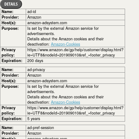
DETAILS
Name:
ad-id
Provider:
Amazon
Host(s):
amazon-adsystem.com
Purpose:
Is set by the external Amazon service for
advertisements.
Details about the Amazon cookies and their
deactivation:
Amazon-Cookies
Privacy
https://www.amazon.de/gp/help/customer/display.html?
policy:
ie=UTF8&nodeId=201909010&ref_=footer_privacy
Expiration:
200 days
Name:
ad-privacy
Provider:
Amazon
Host(s):
amazon-adsystem.com
Purpose:
Is set by the external Amazon service for
advertisements.
Details about the Amazon cookies and their
deactivation:
Amazon-Cookies
Privacy
https://www.amazon.de/gp/help/customer/display.html?
policy:
ie=UTF8&nodeId=201909010&ref_=footer_privacy
Expiration:
5 years
Name:
ad-pref-session
Provider:
Amazon
Host(s):
amazon-adsystem.com