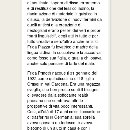
dimenticate, l'opera di dissotterramento
e di restituzione del lessico ladino, la
rianimazione di materiale linguistico in
disuso, la derivazione di nuovi termini da
quelli antichi e la creazione di
neologismi erano per lei dei veri e propri
“parti linguistici”, degli atti in tutto e per
tutto creativi e senz'altro anche artistici.
Frida Piazza fu levatrice e madre della
lingua ladina: la coccolava e la accudiva
come fosse sua figlia, e guai a chi osava
anche solo pensare di farle del male.
Frida Prinoth nacque il 31 gennaio del
1922 come quindicesima di 18 figli a
Ortisei in Val Gardena. Era una ragazza
sveglia, che ben presto sentì il bisogno
di evadere dalla soffocante realtà
paesana che sembrava offrirle
prospettive di vita poco interessanti.
Così, all'età di 17 anni colse l'occasione
di trasferirsi in Germania: sua sorella
aveva sposato un tedesco, e aveva
bisogno di un aiuto in casa e con i