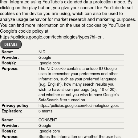
then integrated using YouTube's extended data protection mode. By
clicking on the play button, you give your consent for YouTube to set
cookies on the device you are using, which can also be used to
analyze usage behavior for market research and marketing purposes.
You can find more information on the use of cookies by YouTube in
Google's cookie policy at
https://policies.google.com/technologies/types?hl=en.
DETAILS
Name:
NID
Provider:
Google
Host(s):
.google.com
Purpose:
The NID cookie contains a unique ID Google
uses to remember your preferences and other
information, such as your preferred language
(e.g. English), how many search results you
wish to have shown per page (e.g. 10 or 20),
and whether or not you wish to have Google’s
SafeSearch filter turned on.
Privacy policy:
https://policies.google.com/technologies/types
Expiration:
6 monts
Name:
CONSENT
Provider:
Google
Host(s):
.google.com
Purpose:
Stores the information on whether the user has