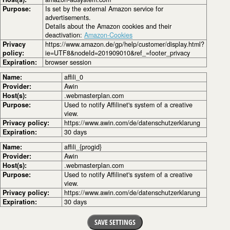
Purpose:
Is set by the external Amazon service for
advertisements.
Details about the Amazon cookies and their
deactivation:
Amazon-Cookies
Privacy
https://www.amazon.de/gp/help/customer/display.html?
policy:
ie=UTF8&nodeId=201909010&ref_=footer_privacy
Expiration:
browser session
Name:
affili_0
Provider:
Awin
Host(s):
.webmasterplan.com
Purpose:
Used to notify Affilinet's system of a creative
view.
Privacy policy:
https://www.awin.com/de/datenschutzerklarung
Expiration:
30 days
Name:
affili_{progid}
Provider:
Awin
Host(s):
.webmasterplan.com
Purpose:
Used to notify Affilinet's system of a creative
view.
Privacy policy:
https://www.awin.com/de/datenschutzerklarung
Expiration:
30 days
SAVE SETTINGS