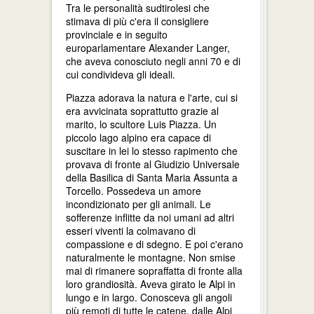
Tra le personalità sudtirolesi che
stimava di più c'era il consigliere
provinciale e in seguito
europarlamentare Alexander Langer,
che aveva conosciuto negli anni 70 e di
cui condivideva gli ideali.
Piazza adorava la natura e l'arte, cui si
era avvicinata soprattutto grazie al
marito, lo scultore Luis Piazza. Un
piccolo lago alpino era capace di
suscitare in lei lo stesso rapimento che
provava di fronte al Giudizio Universale
della Basilica di Santa Maria Assunta a
Torcello. Possedeva un amore
incondizionato per gli animali. Le
sofferenze inflitte da noi umani ad altri
esseri viventi la colmavano di
compassione e di sdegno. E poi c'erano
naturalmente le montagne. Non smise
mai di rimanere sopraffatta di fronte alla
loro grandiosità. Aveva girato le Alpi in
lungo e in largo. Conosceva gli angoli
più remoti di tutte le catene, dalle Alpi