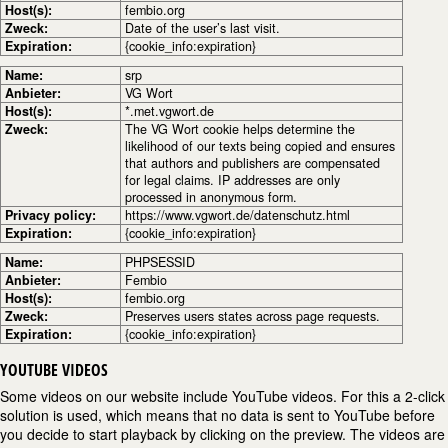
Host(s):
fembio.org
Zweck:
Date of the user’s last visit.
Expiration:
{cookie_info:expiration}
Name:
srp
Anbieter:
VG Wort
Host(s):
*.met.vgwort.de
Zweck:
The VG Wort cookie helps determine the
likelihood of our texts being copied and ensures
that authors and publishers are compensated
for legal claims. IP addresses are only
processed in anonymous form.
Privacy policy:
https://www.vgwort.de/datenschutz.html
Expiration:
{cookie_info:expiration}
Name:
PHPSESSID
Anbieter:
Fembio
Host(s):
fembio.org
Zweck:
Preserves users states across page requests.
Expiration:
{cookie_info:expiration}
YOUTUBE VIDEOS
Some videos on our website include YouTube videos. For this a 2-click
solution is used, which means that no data is sent to YouTube before
you decide to start playback by clicking on the preview. The videos are