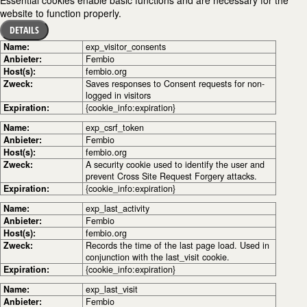
Essential cookies enable basic functions and are necessary for the
website to function properly.
DETAILS
Name:
exp_visitor_consents
Anbieter:
Fembio
Host(s):
fembio.org
Zweck:
Saves responses to Consent requests for non-
logged in visitors
Expiration:
{cookie_info:expiration}
Name:
exp_csrf_token
Anbieter:
Fembio
Host(s):
fembio.org
Zweck:
A security cookie used to identify the user and
prevent Cross Site Request Forgery attacks.
Expiration:
{cookie_info:expiration}
Name:
exp_last_activity
Anbieter:
Fembio
Host(s):
fembio.org
Zweck:
Records the time of the last page load. Used in
conjunction with the last_visit cookie.
Expiration:
{cookie_info:expiration}
Name:
exp_last_visit
Anbieter:
Fembio