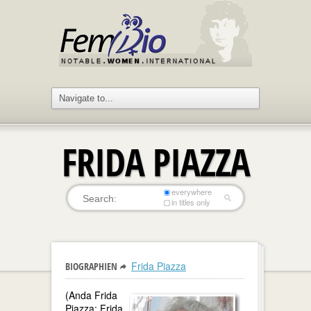
FRIDA PIAZZA
everywhere
in titles only
Frida Piazza
BIOGRAPHIEN
(Anda Frida
Piazza; Frida