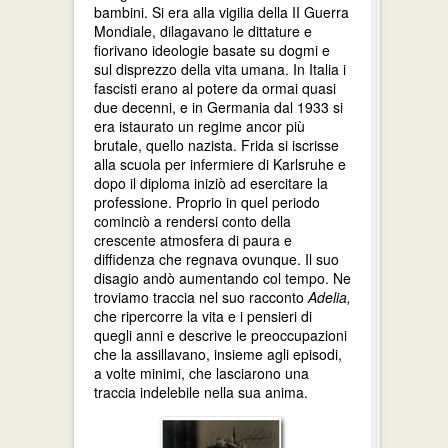
bambini. Si era alla vigilia della II Guerra
Mondiale, dilagavano le dittature e
fiorivano ideologie basate su dogmi e
sul disprezzo della vita umana. In Italia i
fascisti erano al potere da ormai quasi
due decenni, e in Germania dal 1933 si
era istaurato un regime ancor più
brutale, quello nazista. Frida si iscrisse
alla scuola per infermiere di Karlsruhe e
dopo il diploma iniziò ad esercitare la
professione. Proprio in quel periodo
cominciò a rendersi conto della
crescente atmosfera di paura e
diffidenza che regnava ovunque. Il suo
disagio andò aumentando col tempo. Ne
troviamo traccia nel suo racconto
Adelia,
che ripercorre la vita e i pensieri di
quegli anni e descrive le preoccupazioni
che la assillavano, insieme agli episodi,
a volte minimi, che lasciarono una
traccia indelebile nella sua anima.