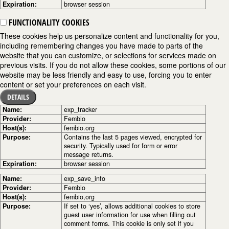
Expiration:
browser session
FUNCTIONALITY COOKIES
These cookies help us personalize content and functionality for you,
including remembering changes you have made to parts of the
website that you can customize, or selections for services made on
previous visits. If you do not allow these cookies, some portions of our
website may be less friendly and easy to use, forcing you to enter
content or set your preferences on each visit.
DETAILS
Name:
exp_tracker
Provider:
Fembio
Host(s):
fembio.org
Purpose:
Contains the last 5 pages viewed, encrypted for
security. Typically used for form or error
message returns.
Expiration:
browser session
Name:
exp_save_info
Provider:
Fembio
Host(s):
fembio,org
Purpose:
If set to ‘yes’, allows additional cookies to store
guest user information for use when filling out
comment forms. This cookie is only set if you