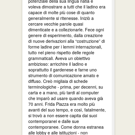
potenziale della sua lingua natia e
voleva dimostrare a tutti che il ladino era
capace di molte più cose di quanto
generalmente si ritenesse. Iniziò a
cercare vecchie parole quasi
dimenticate e a collezionarle. Fece ogni
genere di esperimento, dalla creazione
di nuove derivazioni alla “costruzione” di
forme ladine per i lemmi internazionali,
tutto nel pieno rispetto delle regole
grammaticali. Aveva un obiettivo
ambizioso: arricchire il ladino e
soprattutto il gardenese e farne uno
strumento di comunicazione amato e
diffuso. Creò migliaia di schede
terminologiche - prima, per decenni, su
carta e a mano, più tardi al computer
che imparò ad usare quando aveva già
70 anni. Frida Piazza era molto più
avanti del suo tempo, e così, fatalmente,
si trovò a non essere capita dai suoi
contemporanei e dalle sue
contemporanee. Come donna estranea
alle lobby e alle istituzioni - non