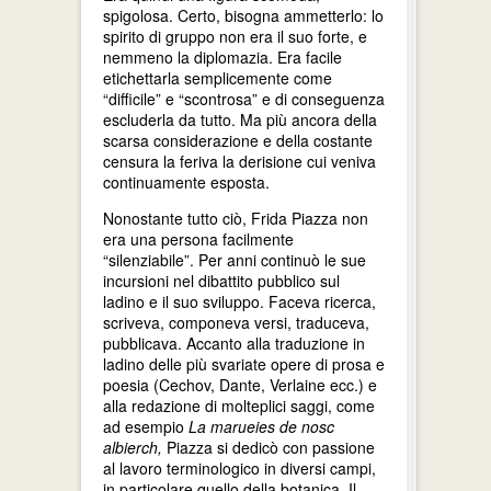
spigolosa. Certo, bisogna ammetterlo: lo
spirito di gruppo non era il suo forte, e
nemmeno la diplomazia. Era facile
etichettarla semplicemente come
“difficile” e “scontrosa” e di conseguenza
escluderla da tutto. Ma più ancora della
scarsa considerazione e della costante
censura la feriva la derisione cui veniva
continuamente esposta.
Nonostante tutto ciò, Frida Piazza non
era una persona facilmente
“silenziabile”. Per anni continuò le sue
incursioni nel dibattito pubblico sul
ladino e il suo sviluppo. Faceva ricerca,
scriveva, componeva versi, traduceva,
pubblicava. Accanto alla traduzione in
ladino delle più svariate opere di prosa e
poesia (Cechov, Dante, Verlaine ecc.) e
alla redazione di molteplici saggi, come
ad esempio
La marueies de nosc
albierch,
Piazza si dedicò con passione
al lavoro terminologico in diversi campi,
in particolare quello della botanica. Il