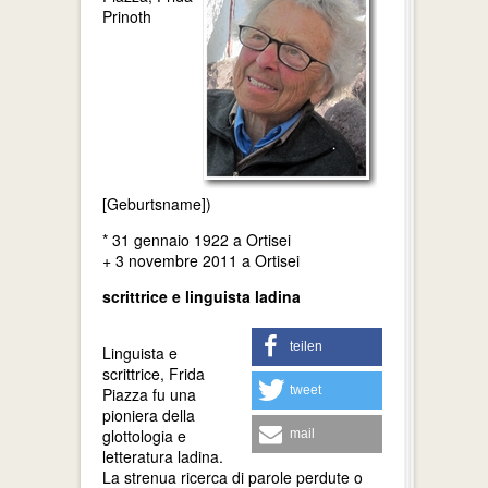
Prinoth
[Geburtsname])
* 31 gennaio 1922 a Ortisei
+ 3 novembre 2011 a Ortisei
scrittrice e linguista ladina
teilen
Linguista e
scrittrice, Frida
tweet
Piazza fu una
pioniera della
glottologia e
mail
letteratura ladina.
La strenua ricerca di parole perdute o