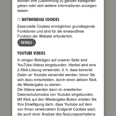
können Ihre Zustimmung zu ganzen Kategorien
geben oder sich weitere Informationen anzeigen
geboren am
lassen.
20. April 1909
in Wien
NOTWENDIGE COOKIES
gestorben am
Essenzielle Cookies ermöglichen grundlegende
11. Dezember
Funktionen und sind für die einwandfreie
1993 in Wien
Funktion der Website erforderlich.
DETAILS
YOUTUBE VIDEOS
In einigen Beiträgen auf unserer Seite sind
YouTube-Videos eingebunden. Hierbei wird eine
edition atelier
2-Klick-Lösung verwendet, d. h. dass keinerlei
österreichische Schriftstellerin
Daten an Youtube versendet werden, bevor Sie
15. Geburtstag am 20. April 2024
sich dazu entscheiden, durch einen aktiven Klick
die Wiedergabe zu starten.
Die Videos werden dann im erweiterten
Biografie
•
Zitate
•
Literatur & Quellen
Datenschutzmodus von Youtube eingebunden.
Mit Klick auf den Wiedergabe-Button erteilen Sie
BIOGRAFIE
Ihre Einwilligung darin, dass Youtube auf dem
Die Großmutter,
von Ihnen verwendeten Endgerät Cookies setzt,
teilen
Köchin in der
die auch einer Analyse des Nutzungsverhaltens