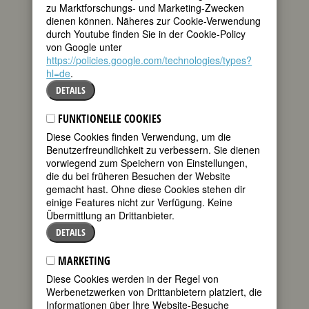
k.u.k. Hofküche,
zu Marktforschungs- und Marketing-Zwecken
tweet
weigerte sich im
dienen können. Näheres zur Cookie-Verwendung
Ersten Weltkrieg
durch Youtube finden Sie in der Cookie-Policy
standhaft,
mail
von Google unter
Kriegsanleihen zu
https://policies.google.com/technologies/types?
kaufen, die Mutter, Hausnäherin in
hl=de
.
adligen Familien, hatte Karl Kraus‘
DETAILS
Fackel
abonniert und war „eine Rote“.
Beide waren sie „sehr energische, fast
FUNKTIONELLE COOKIES
präpotente, prägende Figuren“, wie
Dorothea Zeemann sich im Alter
Diese Cookies finden Verwendung, um die
erinnert. Ihr Vater, sagt sie, war eine
Benutzerfreundlichkeit zu verbessern. Sie dienen
eher blasse Figur. Vielleicht ist das der
vorwiegend zum Speichern von Einstellungen,
Grund, dass sie in ihren Beziehungen zu
die du bei früheren Besuchen der Website
Männern so oft den väterlichen Freund
gemacht hast. Ohne diese Cookies stehen dir
suchte.
einige Features nicht zur Verfügung. Keine
Übermittlung an Drittanbieter.
1924, die Fünfzehnjährige hat gerade
DETAILS
ihre ersten „Idole“ Franz Kafka und
Sigmund Freud entdeckt, lernt sie den
MARKETING
zwölf Jahre älteren Maler Robert
Holzinger kennen, den sie 1929 heiratet.
Diese Cookies werden in der Regel von
Er führt sie ein in den Wiener Kreis der
Werbenetzwerken von Drittanbietern platziert, die
Literaten und Bohemiens. Dort lernt sie
Informationen über Ihre Website-Besuche