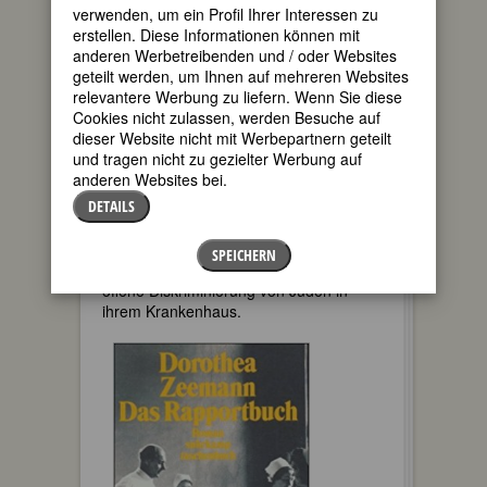
in den 30er Jahren den Schriftsteller
verwenden, um ein Profil Ihrer Interessen zu
und Kulturhistoriker Egon Friedell
erstellen. Diese Informationen können mit
kennen, er wird ihr Lehrer und Vorbild
anderen Werbetreibenden und / oder Websites
und animiert die Autodidaktin zum
geteilt werden, um Ihnen auf mehreren Websites
Schreiben.
relevantere Werbung zu liefern. Wenn Sie diese
Cookies nicht zulassen, werden Besuche auf
Das damals entstandene Buch –
Ottilie.
dieser Website nicht mit Werbepartnern geteilt
Ein Schicksal um Goethe
– erscheint
und tragen nicht zu gezielter Werbung auf
allerdings erst 1949. Ihr wohl
anderen Websites bei.
eindringlichstes Buch, der Roman
DETAILS
Rapportbuch
, erschienen 1959,
entstand aus eigenem Impuls. Hier
schildert sie, die 1936 eine Ausbildung
SPEICHERN
zur Krankenschwester begann, u.a. die
offene Diskriminierung von Juden in
ihrem Krankenhaus.