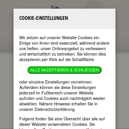
COOKIE-EINSTELLUNGEN
Wir setzen auf unserer Website Cookies ein.
Einige von ihnen sind essenziell, während andere
uns helfen, unser Onlineangebot zu verbessern
und wirtschaftlich zu betreiben. Sie können dies
akzeptieren per Klick auf die Schaltfläche
DOROTHEA
ALLE AKZEPTIEREN & SCHLIESSEN
ZEEMANN
oder einzelne Einstellungen vornehmen.
Außerdem können sie diese Einstellungen
jederzeit im Fußbereich unserer Website
im ganzen Text
aufrufen und Cookies auch nachträglich wieder
nur in Titeln
abwählen. Nähere Hinweise erhalten Sie in
unserer Datenschutzerklärung.
Folgend finden Sie eine Übersicht über alle auf
dieser Website verwendeten Cookies. Sie
Dorothea Zeemann
BIOGRAPHIEN