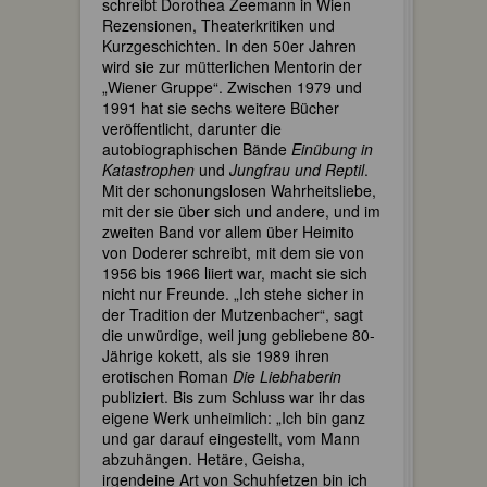
schreibt Dorothea Zeemann in Wien
Rezensionen, Theaterkritiken und
Kurzgeschichten. In den 50er Jahren
wird sie zur mütterlichen Mentorin der
„Wiener Gruppe“. Zwischen 1979 und
1991 hat sie sechs weitere Bücher
veröffentlicht, darunter die
autobiographischen Bände
Einübung in
Katastrophen
und
Jungfrau und Reptil
.
Mit der schonungslosen Wahrheitsliebe,
mit der sie über sich und andere, und im
zweiten Band vor allem über Heimito
von Doderer schreibt, mit dem sie von
1956 bis 1966 liiert war, macht sie sich
nicht nur Freunde. „Ich stehe sicher in
der Tradition der Mutzenbacher“, sagt
die unwürdige, weil jung gebliebene 80-
Jährige kokett, als sie 1989 ihren
erotischen Roman
Die Liebhaberin
publiziert. Bis zum Schluss war ihr das
eigene Werk unheimlich: „Ich bin ganz
und gar darauf eingestellt, vom Mann
abzuhängen. Hetäre, Geisha,
irgendeine Art von Schuhfetzen bin ich