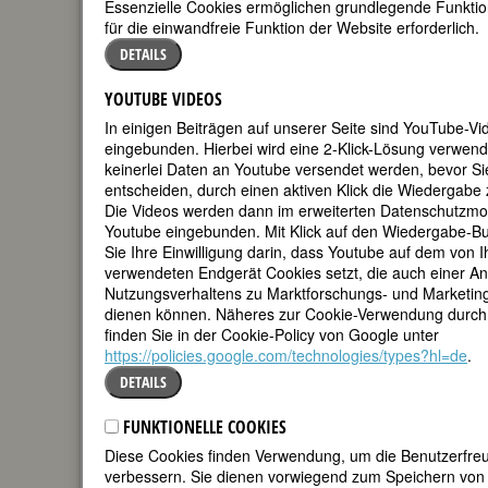
Mitarbeiterinnen
Essenzielle Cookies ermöglichen grundlegende Funktio
für die einwandfreie Funktion der Website erforderlich.
DETAILS
YOUTUBE VIDEOS
In einigen Beiträgen auf unserer Seite sind YouTube-Vi
eingebunden. Hierbei wird eine 2-Klick-Lösung verwende
keinerlei Daten an Youtube versendet werden, bevor Si
Mary Adams
, geboren 1944 in London.
entscheiden, durch einen aktiven Klick die Wiedergabe 
Psychoanalytikerin in privater Praxis in
Die Videos werden dann im erweiterten Datenschutzm
London. Mitglied der
British
Youtube eingebunden. Mit Klick auf den Wiedergabe-But
Psychoanalytic Association
. Früher
Sie Ihre Einwilligung darin, dass Youtube auf dem von 
Herausgeberin des
Journal of the British
verwendeten Endgerät Cookies setzt, die auch einer A
Association of Psychotherapists
; Autorin
Nutzungsverhaltens zu Marktforschungs- und Marketi
diverser Arbeiten zur klinischen
dienen können. Näheres zur Cookie-Verwendung durch
Psychoanalyse. Lebte in den 1960-er
finden Sie in der Cookie-Policy von Google unter
und 70-er Jahren in Boston, USA. B.A.
https://policies.google.com/technologies/types?hl=de
.
(University of Massachusetts);
DETAILS
Abschluss in Sozialarbeit, Smith College,
Massachusetts.
FUNKTIONELLE COOKIES
Beate Ahr
, geb. 1962 in Mainz, Dipl.-
Diese Cookies finden Verwendung, um die Benutzerfreu
Ing. Landespflege. Nach dem Studium
verbessern. Sie dienen vorwiegend zum Speichern von 