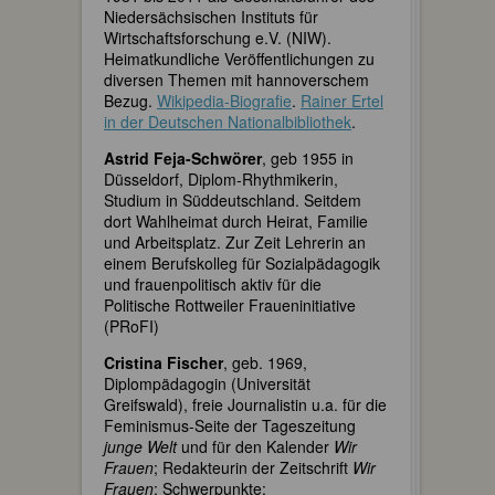
Niedersächsischen Instituts für
Wirtschaftsforschung e.V. (NIW).
Heimatkundliche Veröffentlichungen zu
diversen Themen mit hannoverschem
Bezug.
Wikipedia-Biografie
.
Rainer Ertel
in der Deutschen Nationalbibliothek
.
Astrid Feja-Schwörer
, geb 1955 in
Düsseldorf, Diplom-Rhythmikerin,
Studium in Süddeutschland. Seitdem
dort Wahlheimat durch Heirat, Familie
und Arbeitsplatz. Zur Zeit Lehrerin an
einem Berufskolleg für Sozialpädagogik
und frauenpolitisch aktiv für die
Politische Rottweiler Fraueninitiative
(PRoFI)
Cristina Fischer
, geb. 1969,
Diplompädagogin (Universität
Greifswald), freie Journalistin u.a. für die
Feminismus-Seite der Tageszeitung
junge Welt
und für den Kalender
Wir
Frauen
; Redakteurin der Zeitschrift
Wir
Frauen
; Schwerpunkte: