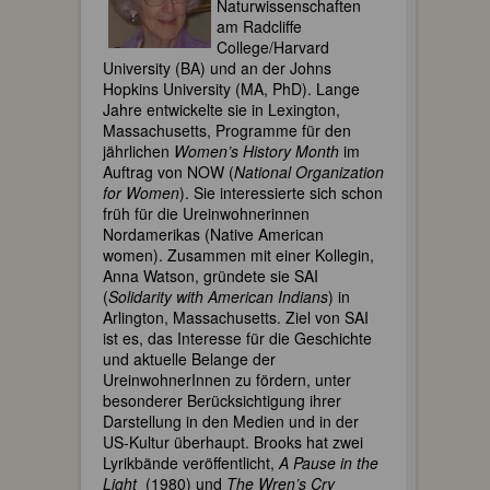
Naturwissenschaften
am Radcliffe
College/Harvard
University (BA) und an der Johns
Hopkins University (MA, PhD). Lange
Jahre entwickelte sie in Lexington,
Massachusetts, Programme für den
jährlichen
Women’s History Month
im
Auftrag von NOW (
National Organization
for Women
). Sie interessierte sich schon
früh für die Ureinwohnerinnen
Nordamerikas (Native American
women). Zusammen mit einer Kollegin,
Anna Watson, gründete sie SAI
(
Solidarity with American Indians
) in
Arlington, Massachusetts. Ziel von SAI
ist es, das Interesse für die Geschichte
und aktuelle Belange der
UreinwohnerInnen zu fördern, unter
besonderer Berücksichtigung ihrer
Darstellung in den Medien und in der
US-Kultur überhaupt. Brooks hat zwei
Lyrikbände veröffentlicht,
A Pause in the
Light
(1980) und
The Wren’s Cry