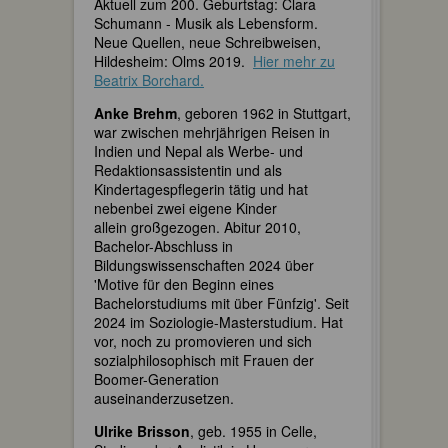
Aktuell zum 200. Geburtstag: Clara
Schumann - Musik als Lebensform.
Neue Quellen, neue Schreibweisen,
Hildesheim: Olms 2019.
Hier mehr zu
Beatrix Borchard.
Anke Brehm
, geboren 1962 in Stuttgart,
war zwischen mehrjährigen Reisen in
Indien und Nepal als Werbe- und
Redaktionsassistentin und als
Kindertagespflegerin tätig und hat
nebenbei zwei eigene Kinder
allein großgezogen. Abitur 2010,
Bachelor-Abschluss in
Bildungswissenschaften 2024 über
'Motive für den Beginn eines
Bachelorstudiums mit über Fünfzig'. Seit
2024 im Soziologie-Masterstudium. Hat
vor, noch zu promovieren und sich
sozialphilosophisch mit Frauen der
Boomer-Generation
auseinanderzusetzen.
Ulrike Brisson
, geb. 1955 in Celle,