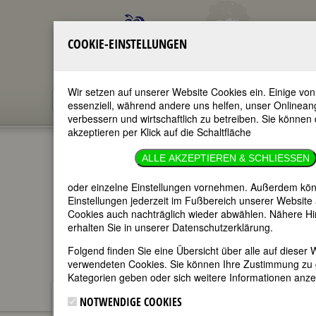
COOKIE-EINSTELLUNGEN
Wir setzen auf unserer Website Cookies ein. Einige von
essenziell, während andere uns helfen, unser Onlinean
verbessern und wirtschaftlich zu betreiben. Sie können 
akzeptieren per Klick auf die Schaltfläche
FEMBIO-AUTORINNEN
ALLE AKZEPTIEREN & SCHLIESSEN
UND -
oder einzelne Einstellungen vornehmen. Außerdem kön
MITARBEITERINNEN
Einstellungen jederzeit im Fußbereich unserer Website
Cookies auch nachträglich wieder abwählen. Nähere H
erhalten Sie in unserer Datenschutzerklärung.
im ganzen Text
nur in Titeln
Folgend finden Sie eine Übersicht über alle auf dieser 
verwendeten Cookies. Sie können Ihre Zustimmung zu
Kategorien geben oder sich weitere Informationen anze
NOTWENDIGE COOKIES
FemBio-Autorinnen und -
ÜBER FEMBIO