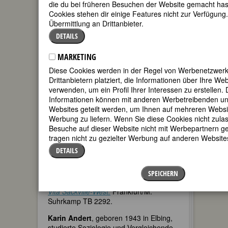
in Hannover arbeitete sie freiberuflich
die du bei früheren Besuchen der Website gemacht has
als Landschaftsplanerin. Die
Cookies stehen dir einige Features nicht zur Verfügung
Familiengründung krümmte ihren
Übermittlung an Drittanbieter.
Lebensweg typisch weiblich. Heute lebt
DETAILS
sie mit ihrem Mann und zwei Kindern in
Kronshagen bei Kiel. Ihr Interesse an
MARKETING
gesellschaftspolitischen Fragestellungen
verfolgt sie in ehrenamtlichen
Diese Cookies werden in der Regel von Werbenetzwer
Tätigkeiten. So ist sie Mitgründerin der
Drittanbietern platziert, die Informationen über Ihre W
ersten Freien Montessori-Schule in
verwenden, um ein Profil Ihrer Interessen zu erstellen. 
Schleswig-Holstein.
Informationen können mit anderen Werbetreibenden un
Websites geteilt werden, um Ihnen auf mehreren Websi
Susanne Amrain
, Dr. phil. (1943-2008).
Werbung zu liefern. Wenn Sie diese Cookies nicht zula
Arbeitete als Schauspielerin. Danach
Besuche auf dieser Website nicht mit Werbepartnern get
Studium der Anglistik und Germanistik.
tragen nicht zu gezielter Werbung auf anderen Websites
Diss. 1983 über Liebesphantasien und
DETAILS
Frauenbilder der englischen
Romantiker. Gründete 1984 den
DAPHNE Verlag
. Veröff.: 1994.
So
SPEICHERN
geheim und vertraut: Virginia Woolf und
Vita Sackville-West.
Frankfurt/M.
Suhrkamp TB 2292.
Karin Andert
, geboren 1943 in Elbing,
studierte Soziologie und Vergleichende