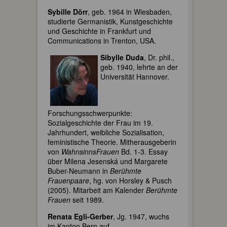
Sybille Dörr
, geb. 1964 in Wiesbaden,
studierte Germanistik, Kunstgeschichte
und Geschichte in Frankfurt und
Communications in Trenton, USA.
Sibylle Duda
, Dr. phil.,
geb. 1940, lehrte an der
Universität Hannover.
Forschungsschwerpunkte:
Sozialgeschichte der Frau im 19.
Jahrhundert, weibliche Sozialisation,
feministische Theorie. Mitherausgeberin
von
WahnsinnsFrauen
Bd. 1-3. Essay
über Milena Jesenská und Margarete
Buber-Neumann in
Berühmte
Frauenpaare
, hg. von Horsley & Pusch
(2005). Mitarbeit am Kalender
Berühmte
Frauen
seit 1989.
Renata Egli-Gerber
, Jg. 1947, wuchs
im Kanton Bern auf.