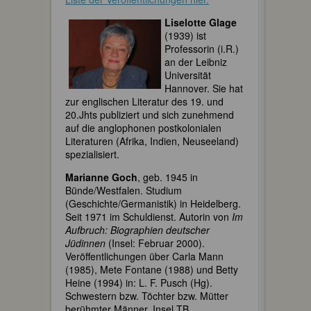
Liselotte Glage
(1939) ist
Professorin (i.R.)
an der Leibniz
Universität
Hannover. Sie hat
zur englischen Literatur des 19. und
20.Jhts publiziert und sich zunehmend
auf die anglophonen postkolonialen
Literaturen (Afrika, Indien, Neuseeland)
spezialisiert.
Marianne Goch
, geb. 1945 in
Bünde/Westfalen. Studium
(Geschichte/Germanistik) in Heidelberg.
Seit 1971 im Schuldienst. Autorin von
Im
Aufbruch: Biographien deutscher
Jüdinnen
(Insel: Februar 2000).
Veröffentlichungen über Carla Mann
(1985), Mete Fontane (1988) und Betty
Heine (1994) in: L. F. Pusch (Hg).
Schwestern bzw. Töchter bzw. Mütter
berühmter Männer. Insel TB.