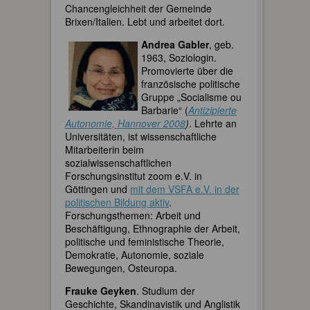
Chancengleichheit der Gemeinde
Brixen/Italien. Lebt und arbeitet dort.
Andrea Gabler
, geb.
1963, Soziologin.
Promovierte über die
französische politische
Gruppe „Socialisme ou
Barbarie“ (
Antizipierte
Autonomie, Hannover 2008
)
. Lehrte an
Universitäten, ist wissenschaftliche
Mitarbeiterin beim
sozialwissenschaftlichen
Forschungsinstitut zoom e.V. in
Göttingen und
mit dem VSFA e.V. in der
politischen Bildung aktiv
.
Forschungsthemen: Arbeit und
Beschäftigung, Ethnographie der Arbeit,
politische und feministische Theorie,
Demokratie, Autonomie, soziale
Bewegungen, Osteuropa.
Frauke Geyken
. Studium der
Geschichte, Skandinavistik und Anglistik