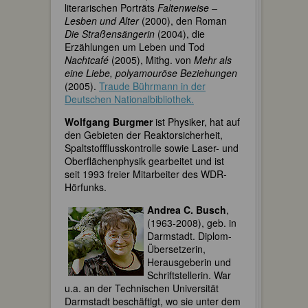
literarischen Porträts
Faltenweise –
Lesben und Alter
(2000), den Roman
Die Straßensängerin
(2004), die
Erzählungen um Leben und Tod
Nachtcafé
(2005), Mithg. von
Mehr als
eine Liebe, polyamouröse Beziehungen
(2005).
Traude Bührmann in der
Deutschen Nationalbibliothek.
Wolfgang
Burgmer
ist Physiker, hat auf
den Gebieten der Reaktorsicherheit,
Spaltstoffflusskontrolle sowie Laser- und
Oberflächenphysik gearbeitet und ist
seit 1993 freier Mitarbeiter des WDR-
Hörfunks.
Andrea C. Busch
,
(1963-2008), geb. in
Darmstadt. Diplom-
Übersetzerin,
Herausgeberin und
Schriftstellerin. War
u.a. an der Technischen Universität
Darmstadt beschäftigt, wo sie unter dem