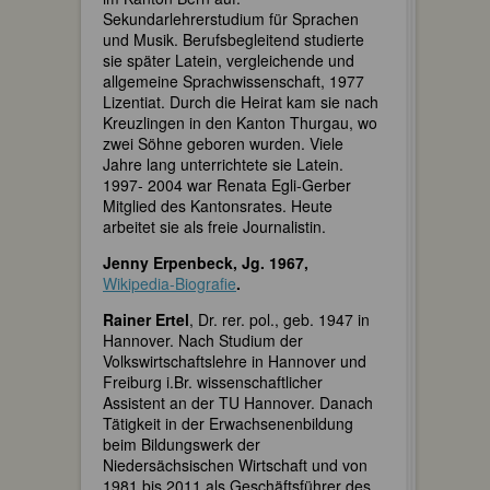
Sekundarlehrerstudium für Sprachen
und Musik. Berufsbegleitend studierte
sie später Latein, vergleichende und
allgemeine Sprachwissenschaft, 1977
Lizentiat. Durch die Heirat kam sie nach
Kreuzlingen in den Kanton Thurgau, wo
zwei Söhne geboren wurden. Viele
Jahre lang unterrichtete sie Latein.
1997- 2004 war Renata Egli-Gerber
Mitglied des Kantonsrates. Heute
arbeitet sie als freie Journalistin.
Jenny Erpenbeck, Jg. 1967,
Wikipedia-Biografie
.
Rainer Ertel
, Dr. rer. pol., geb. 1947 in
Hannover. Nach Studium der
Volkswirtschaftslehre in Hannover und
Freiburg i.Br. wissenschaftlicher
Assistent an der TU Hannover. Danach
Tätigkeit in der Erwachsenenbildung
beim Bildungswerk der
Niedersächsischen Wirtschaft und von
1981 bis 2011 als Geschäftsführer des