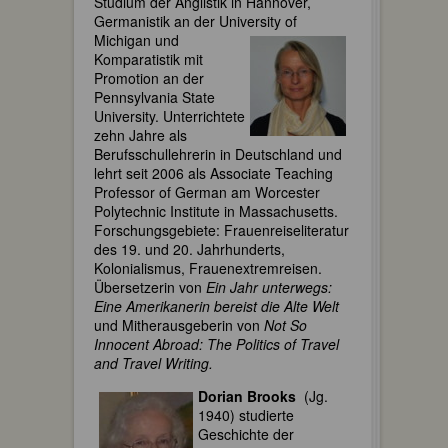
Studium der Anglistik in Hannover,
Germanistik an der University of
Michigan und
Komparatistik mit
Promotion an der
Pennsylvania State
University. Unterrichtete
zehn Jahre als
Berufsschullehrerin in Deutschland und
lehrt seit 2006 als Associate Teaching
Professor of German am Worcester
Polytechnic Institute in Massachusetts.
Forschungsgebiete: Frauenreiseliteratur
des 19. und 20. Jahrhunderts,
Kolonialismus, Frauenextremreisen.
Übersetzerin von
Ein Jahr unterwegs:
Eine Amerikanerin bereist die Alte Welt
und Mitherausgeberin von
Not So
Innocent Abroad: The Politics of Travel
and Travel Writing.
Dorian Brooks
(Jg.
1940) studierte
Geschichte der