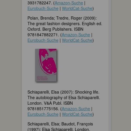
3931782247. (
Amazon-Suche
|
Eurobuch-Suche
|
WorldCat-Suche
)
Polan, Brenda; Tredre, Roger (2009):
The great fashion designers. English ed.
Oxford. Berg Publishers. ISBN
9781847882271. (
Amazon-Suche
|
Eurobuch-Suche
|
WorldCat-Suche
)
Schiaparelli, Elsa (2007): Shocking life.
The autobiography of Elsa Schiaparelli.
London. V&A Publ. ISBN
9781851775156. (
Amazon-Suche
|
Eurobuch-Suche
|
WorldCat-Suche
)
Schiaparelli, Elsa; Baudot, François
(1997): Elsa Schiaparelli. London.