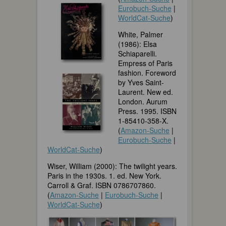
Eurobuch-Suche
|
WorldCat-Suche
)
White, Palmer
(1986): Elsa
Schiaparelli.
Empress of Paris
fashion. Foreword
by Yves Saint-
Laurent. New ed.
London. Aurum
Press. 1995. ISBN
1-85410-358-X.
(
Amazon-Suche
|
Eurobuch-Suche
|
WorldCat-Suche
)
Wiser, William (2000): The twilight years.
Paris in the 1930s. 1. ed. New York.
Carroll & Graf. ISBN 0786707860.
(
Amazon-Suche
|
Eurobuch-Suche
|
WorldCat-Suche
)