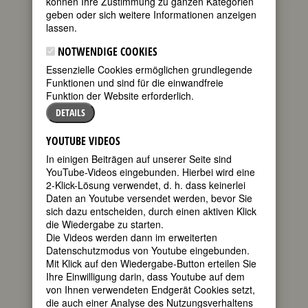
können Ihre Zustimmung zu ganzen Kategorien
geben oder sich weitere Informationen anzeigen
(Elsa Luisa
lassen.
Maria
Schiaparelli)
NOTWENDIGE COOKIES
Essenzielle Cookies ermöglichen grundlegende
geboren am
Funktionen und sind für die einwandfreie
10. September
Funktion der Website erforderlich.
1886 (oder
1890 oder
DETAILS
1896) in Rom
gestorben am
YOUTUBE VIDEOS
13. November
In einigen Beiträgen auf unserer Seite sind
1973 in Paris
YouTube-Videos eingebunden. Hierbei wird eine
italienisch–französische
2-Klick-Lösung verwendet, d. h. dass keinerlei
Modeschöpferin
Daten an Youtube versendet werden, bevor Sie
135. Geburtstag (?) am 10. September
sich dazu entscheiden, durch einen aktiven Klick
2025
die Wiedergabe zu starten.
Die Videos werden dann im erweiterten
Datenschutzmodus von Youtube eingebunden.
Biografie
•
Zitate
•
Weblinks
•
Literatur &
Mit Klick auf den Wiedergabe-Button erteilen Sie
Quellen
•
Bildquellen
Ihre Einwilligung darin, dass Youtube auf dem
von Ihnen verwendeten Endgerät Cookies setzt,
BIOGRAFIE
die auch einer Analyse des Nutzungsverhaltens