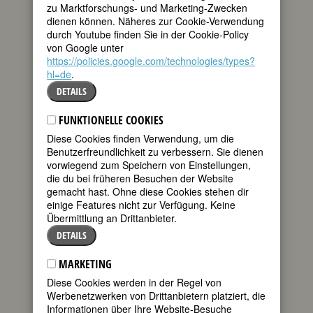
zu Marktforschungs- und Marketing-Zwecken
teilen
dienen können. Näheres zur Cookie-Verwendung
Elsa Schiaparelli
durch Youtube finden Sie in der Cookie-Policy
zog 1909 gegen
von Google unter
tweet
den Willen ihres
https://policies.google.com/technologies/types?
strengen Vaters
hl=de
.
mit ihrem Mann,
mail
einem
DETAILS
Schauspieler, nach Hollywood. Aus
dessen Stummfilmkarriere wurde nichts,
FUNKTIONELLE COOKIES
und sie kehrte geschieden und
Diese Cookies finden Verwendung, um die
enttäuscht 1922 mit ihrer Tochter nach
Benutzerfreundlichkeit zu verbessern. Sie dienen
Europa zurück.
vorwiegend zum Speichern von Einstellungen,
die du bei früheren Besuchen der Website
gemacht hast. Ohne diese Cookies stehen dir
einige Features nicht zur Verfügung. Keine
Übermittlung an Drittanbieter.
DETAILS
MARKETING
Diese Cookies werden in der Regel von
Werbenetzwerken von Drittanbietern platziert, die
Informationen über Ihre Website-Besuche