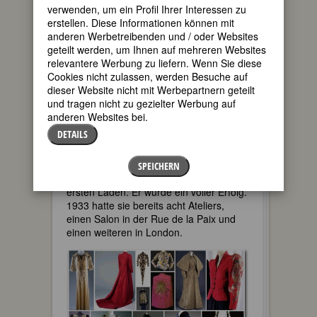
verwenden, um ein Profil Ihrer Interessen zu
erstellen. Diese Informationen können mit
Ihre Karriere begann mit einem
anderen Werbetreibenden und / oder Websites
selbstgestrickten Pullover, weit und
geteilt werden, um Ihnen auf mehreren Websites
lässig in Schwarz und Weiß, den sie sich
relevantere Werbung zu liefern. Wenn Sie diese
anlässlich einer Modenschau gestrickt
Cookies nicht zulassen, werden Besuche auf
hatte. Dieser Pullover erregte die
dieser Website nicht mit Werbepartnern geteilt
Aufmerksamkeit der Schriftstellerin Anita
und tragen nicht zu gezielter Werbung auf
Loos, die viele ihrer berühmten
anderen Websites bei.
Freundinnen zu Schiaparelli schickte, z.
DETAILS
B. Joan Crawford, Gloria Swanson,
Greta Garbo, Norma Shearer und Mae
West. 1928 eröffnete Elsa unter ihrer
SPEICHERN
Wohnung am linken Seine-Ufer ihren
ersten Laden. Er wurde ein voller Erfolg.
1933 hatte sie bereits acht Ateliers,
einen Salon in der Rue de la Paix und
einen weiteren in London.