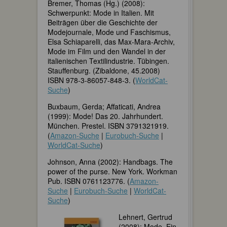
Bremer, Thomas (Hg.) (2008):
Schwerpunkt: Mode in Italien. Mit
Beiträgen über die Geschichte der
Modejournale, Mode und Faschismus,
Elsa Schiaparelli, das Max-Mara-Archiv,
Mode im Film und den Wandel in der
italienischen Textilindustrie. Tübingen.
Stauffenburg. (Zibaldone, 45.2008)
ISBN 978-3-86057-848-3. (
WorldCat-
Suche
)
Buxbaum, Gerda; Affaticati, Andrea
(1999): Mode! Das 20. Jahrhundert.
München. Prestel. ISBN 3791321919.
(
Amazon-Suche
|
Eurobuch-Suche
|
WorldCat-Suche
)
Johnson, Anna (2002): Handbags. The
power of the purse. New York. Workman
Pub. ISBN 0761123776. (
Amazon-
Suche
|
Eurobuch-Suche
|
WorldCat-
Suche
)
Lehnert, Gertrud
(2008): Mode. Ein