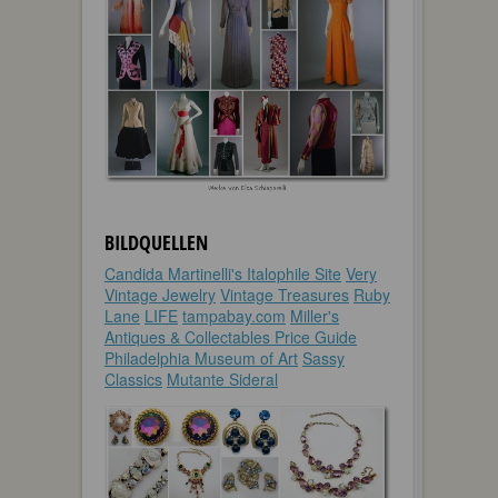
BILDQUELLEN
Candida Martinelli's Italophile Site
Very
Vintage Jewelry
Vintage Treasures
Ruby
Lane
LIFE
tampabay.com
Miller's
Antiques & Collectables Price Guide
Philadelphia Museum of Art
Sassy
Classics
Mutante Sideral