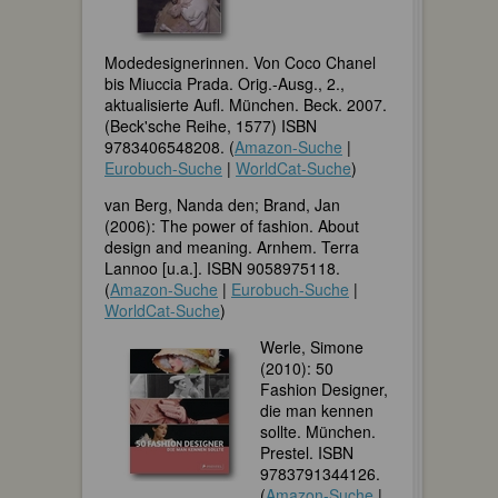
Modedesignerinnen. Von Coco Chanel
bis Miuccia Prada. Orig.-Ausg., 2.,
aktualisierte Aufl. München. Beck. 2007.
(Beck'sche Reihe, 1577) ISBN
9783406548208. (
Amazon-Suche
|
Eurobuch-Suche
|
WorldCat-Suche
)
van Berg, Nanda den; Brand, Jan
(2006): The power of fashion. About
design and meaning. Arnhem. Terra
Lannoo [u.a.]. ISBN 9058975118.
(
Amazon-Suche
|
Eurobuch-Suche
|
WorldCat-Suche
)
Werle, Simone
(2010): 50
Fashion Designer,
die man kennen
sollte. München.
Prestel. ISBN
9783791344126.
(
Amazon-Suche
|