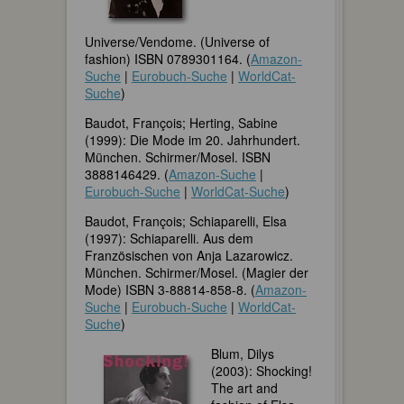
Universe/Vendome. (Universe of
fashion) ISBN 0789301164. (
Amazon-
Suche
|
Eurobuch-Suche
|
WorldCat-
Suche
)
Baudot, François; Herting, Sabine
(1999): Die Mode im 20. Jahrhundert.
München. Schirmer/Mosel. ISBN
3888146429. (
Amazon-Suche
|
Eurobuch-Suche
|
WorldCat-Suche
)
Baudot, François; Schiaparelli, Elsa
(1997): Schiaparelli. Aus dem
Französischen von Anja Lazarowicz.
München. Schirmer/Mosel. (Magier der
Mode) ISBN 3-88814-858-8. (
Amazon-
Suche
|
Eurobuch-Suche
|
WorldCat-
Suche
)
Blum, Dilys
(2003): Shocking!
The art and