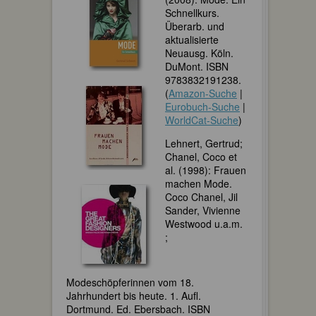
Schnellkurs.
Überarb. und
aktualisierte
Neuausg. Köln.
DuMont. ISBN
9783832191238.
(
Amazon-Suche
|
Eurobuch-Suche
|
WorldCat-Suche
)
Lehnert, Gertrud;
Chanel, Coco et
al. (1998): Frauen
machen Mode.
Coco Chanel, Jil
Sander, Vivienne
Westwood u.a.m.
;
Modeschöpferinnen vom 18.
Jahrhundert bis heute. 1. Aufl.
Dortmund. Ed. Ebersbach. ISBN