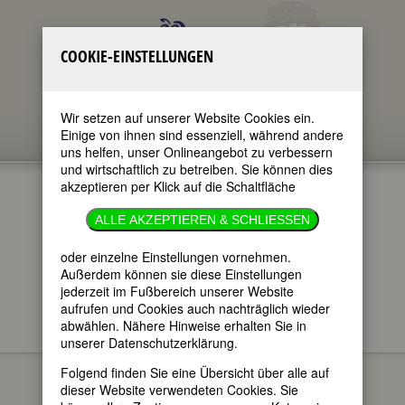
COOKIE-EINSTELLUNGEN
Wir setzen auf unserer Website Cookies ein.
Einige von ihnen sind essenziell, während andere
uns helfen, unser Onlineangebot zu verbessern
und wirtschaftlich zu betreiben. Sie können dies
akzeptieren per Klick auf die Schaltfläche
ELSE KIENLE
ALLE AKZEPTIEREN & SCHLIESSEN
im ganzen Text
oder einzelne Einstellungen vornehmen.
nur in Titeln
Außerdem können sie diese Einstellungen
jederzeit im Fußbereich unserer Website
aufrufen und Cookies auch nachträglich wieder
abwählen. Nähere Hinweise erhalten Sie in
unserer Datenschutzerklärung.
Else Kienle
BIOGRAPHIEN
Folgend finden Sie eine Übersicht über alle auf
(Else Ida
dieser Website verwendeten Cookies. Sie
Pauline Kienle