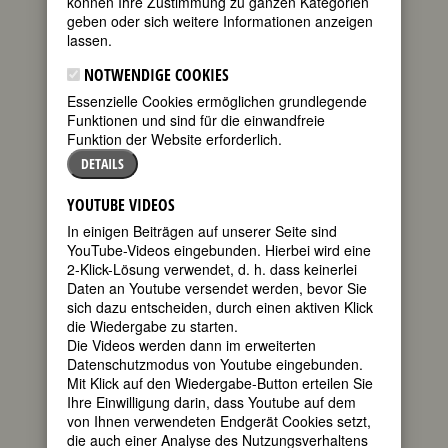
können Ihre Zustimmung zu ganzen Kategorien
geben oder sich weitere Informationen anzeigen
lassen.
NOTWENDIGE COOKIES
Essenzielle Cookies ermöglichen grundlegende
Funktionen und sind für die einwandfreie
Funktion der Website erforderlich.
DETAILS
[Geburtsname]; Else LaRoe [Ehename];
YOUTUBE VIDEOS
Else Kienle-Jakobowitz [Ehename])
In einigen Beiträgen auf unserer Seite sind
geboren am 26. Februar 1900 in
YouTube-Videos eingebunden. Hierbei wird eine
Heidenheim
2-Klick-Lösung verwendet, d. h. dass keinerlei
gestorben am 19. Juli 1970 in New York
Daten an Youtube versendet werden, bevor Sie
NY
sich dazu entscheiden, durch einen aktiven Klick
die Wiedergabe zu starten.
deutsche Ärztin, Kämpferin für
Die Videos werden dann im erweiterten
Frauenrechte und Geburtenkontrolle
Datenschutzmodus von Youtube eingebunden.
125. Geburtstag am 26. Februar 2025
Mit Klick auf den Wiedergabe-Button erteilen Sie
55. Todestag am 19. Juli 2025
Ihre Einwilligung darin, dass Youtube auf dem
von Ihnen verwendeten Endgerät Cookies setzt,
Biografie
•
Zitate
•
Weblinks
•
Literatur &
die auch einer Analyse des Nutzungsverhaltens