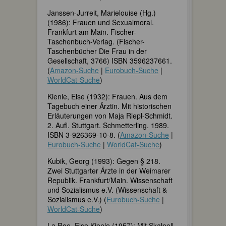
Janssen-Jurreit, Marielouise (Hg.)
(1986): Frauen und Sexualmoral.
Frankfurt am Main. Fischer-
Taschenbuch-Verlag. (Fischer-
Taschenbücher Die Frau in der
Gesellschaft, 3766) ISBN 3596237661.
(
Amazon-Suche
|
Eurobuch-Suche
|
WorldCat-Suche
)
Kienle, Else (1932): Frauen. Aus dem
Tagebuch einer Ärztin. Mit historischen
Erläuterungen von Maja Riepl-Schmidt.
2. Aufl. Stuttgart. Schmetterling. 1989.
ISBN 3-926369-10-8. (
Amazon-Suche
|
Eurobuch-Suche
|
WorldCat-Suche
)
Kubik, Georg (1993): Gegen § 218.
Zwei Stuttgarter Ärzte in der Weimarer
Republik. Frankfurt/Main. Wissenschaft
und Sozialismus e.V. (Wissenschaft &
Sozialismus e.V.) (
Eurobuch-Suche
|
WorldCat-Suche
)
La Roe, Else Kienle (1957): Mit Skalpell