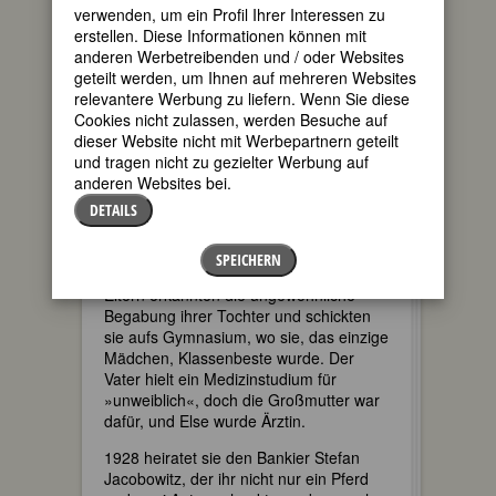
verbrachte die noch unbekannte Else
verwenden, um ein Profil Ihrer Interessen zu
Kienle sechs Wochen in
erstellen. Diese Informationen können mit
Untersuchungshaft, bis sie durch einen
anderen Werbetreibenden und / oder Websites
siebentägigen Hungerstreik ihre
geteilt werden, um Ihnen auf mehreren Websites
Freilassung erzwang. Der Höhepunkt
relevantere Werbung zu liefern. Wenn Sie diese
der ganzen Bewegung war im Berliner
Cookies nicht zulassen, werden Besuche auf
Sportpalast am 15. April 1931, wo Kienle
dieser Website nicht mit Werbepartnern geteilt
vor über zehntausend Menschen
und tragen nicht zu gezielter Werbung auf
redete.
anderen Websites bei.
DETAILS
Else Kienle war das erste Kind eines
strengen schwäbischen
Realschullehrers und einer konventionell
SPEICHERN
denkenden, nachgiebigen Mutter. Die
Eltern erkannten die ungewöhnliche
Begabung ihrer Tochter und schickten
sie aufs Gymnasium, wo sie, das einzige
Mädchen, Klassenbeste wurde. Der
Vater hielt ein Medizinstudium für
»unweiblich«, doch die Großmutter war
dafür, und Else wurde Ärztin.
1928 heiratet sie den Bankier Stefan
Jacobowitz, der ihr nicht nur ein Pferd