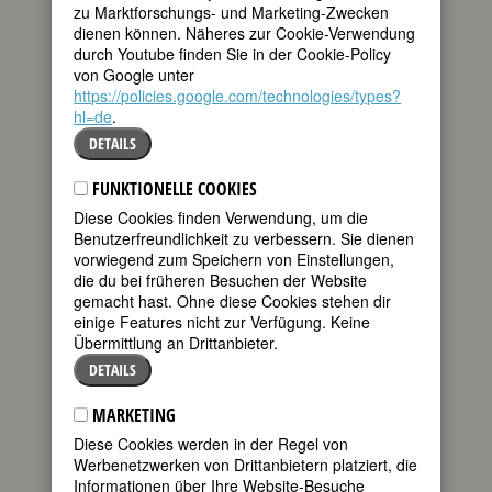
Quellen
•
Bildquellen
zu Marktforschungs- und Marketing-Zwecken
dienen können. Näheres zur Cookie-Verwendung
BIOGRAFIE
durch Youtube finden Sie in der Cookie-Policy
von Google unter
https://policies.google.com/technologies/types?
teilen
Es waren die
hl=de
.
Stuttgarter
tweet
ÄrztInnen Else
DETAILS
Kienle und
Friedrich Wolf,
mail
FUNKTIONELLE COOKIES
deren Verhaftung
Diese Cookies finden Verwendung, um die
im Februar 1931 wegen
Benutzerfreundlichkeit zu verbessern. Sie dienen
»gewerbsmäßiger Abtreibung« die
vorwiegend zum Speichern von Einstellungen,
Kampagne gegen den Paragraphen 218
die du bei früheren Besuchen der Website
in eine riesige Massenbewegung
gemacht hast. Ohne diese Cookies stehen dir
verwandelte. In ganz Deutschland kam
einige Features nicht zur Verfügung. Keine
es zu Demonstrationen,
Übermittlung an Drittanbieter.
Protestmärschen und Kundgebungen,
DETAILS
die die Freisprechung der ÄrztInnen und
die Abschaffung des
MARKETING
»Schandparagraphen« forderten.
Anders als der Kommunist und
Diese Cookies werden in der Regel von
berühmte Schriftsteller Wolf, der bald
Werbenetzwerken von Drittanbietern platziert, die
auf Kaution freigelassen wurde,
Informationen über Ihre Website-Besuche