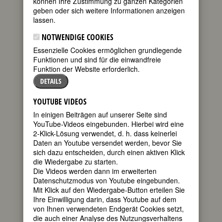
können Ihre Zustimmung zu ganzen Kategorien
geben oder sich weitere Informationen anzeigen
geboren am
lassen.
21. Februar
1875 in
NOTWENDIGE COOKIES
Nürnberg
Essenzielle Cookies ermöglichen grundlegende
gestorben am
Funktionen und sind für die einwandfreie
7 Dezember
Funktion der Website erforderlich.
1965 in
Überlingen am
DETAILS
Bodensee
YOUTUBE VIDEOS
deutsche
Minya Diez-Dührkoop, 1907
In einigen Beiträgen auf unserer Seite sind
(wikimedia commons)
YouTube-Videos eingebunden. Hierbei wird eine
Bühnenbildnerin und
2-Klick-Lösung verwendet, d. h. dass keinerlei
Kunsthandwerkerin, Designerin
Daten an Youtube versendet werden, bevor Sie
150. Geburtstag am 21. Februar 2025
sich dazu entscheiden, durch einen aktiven Klick
die Wiedergabe zu starten.
Biografie
•
Literatur & Quellen
Die Videos werden dann im erweiterten
Datenschutzmodus von Youtube eingebunden.
BIOGRAFIE
Mit Klick auf den Wiedergabe-Button erteilen Sie
Ihre Einwilligung darin, dass Youtube auf dem
Schon als junges
teilen
von Ihnen verwendeten Endgerät Cookies setzt,
Mädchen empörte
die auch einer Analyse des Nutzungsverhaltens
sich Else Oppler,