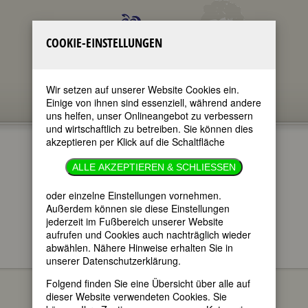
COOKIE-EINSTELLUNGEN
Wir setzen auf unserer Website Cookies ein.
Einige von ihnen sind essenziell, während andere
uns helfen, unser Onlineangebot zu verbessern
und wirtschaftlich zu betreiben. Sie können dies
akzeptieren per Klick auf die Schaltfläche
ELSE OPPLER
ALLE AKZEPTIEREN & SCHLIESSEN
im ganzen Text
oder einzelne Einstellungen vornehmen.
nur in Titeln
Außerdem können sie diese Einstellungen
jederzeit im Fußbereich unserer Website
aufrufen und Cookies auch nachträglich wieder
abwählen. Nähere Hinweise erhalten Sie in
unserer Datenschutzerklärung.
Else Oppler
BIOGRAPHIEN
Folgend finden Sie eine Übersicht über alle auf
(Else Oppler (-
dieser Website verwendeten Cookies. Sie
Legband))