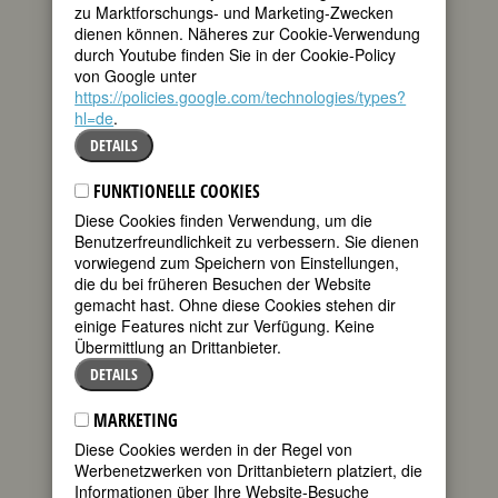
zu Marktforschungs- und Marketing-Zwecken
tweet
dass
dienen können. Näheres zur Cookie-Verwendung
künstlerisches
durch Youtube finden Sie in der Cookie-Policy
Arbeiten von
mail
von Google unter
Frauen unter dem
https://policies.google.com/technologies/types?
Gesichtspunkt des „Zeitvertreibs“
hl=de
.
betrachtet wurde und nicht als
Möglichkeit professionell zu arbeiten
DETAILS
und damit eigenes Einkommen zu
erzielen. Eine wichtige Inspiration für sie
FUNKTIONELLE COOKIES
war die 17. Generalversammlung des
Diese Cookies finden Verwendung, um die
Allgemeinen Deutschen Frauenvereins
Benutzerfreundlichkeit zu verbessern. Sie dienen
(ADF) 1893 in Nürnberg, die zur
vorwiegend zum Speichern von Einstellungen,
Gründung des Vereins Frauenwohl
die du bei früheren Besuchen der Website
führte, in dem sie einige Jahre später
gemacht hast. Ohne diese Cookies stehen dir
ihre ersten beruflichen Erfolge in den
einige Features nicht zur Verfügung. Keine
neugeschaffenen Künstlerischen
Übermittlung an Drittanbieter.
Werkstätten feiern konnte.
DETAILS
Ein Studium war Frauen ihrer
Generation noch nicht möglich, aber sie
MARKETING
setzte durch, dass sie in München in
Diese Cookies werden in der Regel von
dem „Atelier für Damen“ von Maximilian
Werbenetzwerken von Drittanbietern platziert, die
Dasio eine fundierte künstlerische
Informationen über Ihre Website-Besuche
Ausbildung erhielt. Aquarellmalen hatte