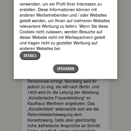
verwenden, um ein Profil Ihrer Interessen zu
sie schon in Nürnberg studiert; nun
erstellen. Diese Informationen können mit
machte sie sich mit der organischen
anderen Werbetreibenden und / oder Websites
Darstellung von Pflanzen vertraut,
geteilt werden, um Ihnen auf mehreren Websites
fertigte grafische Arbeiten an, lernte
relevantere Werbung zu liefern. Wenn Sie diese
Radieren, Schnitzen, Lithographieren,
Cookies nicht zulassen, werden Besuche auf
Möbelbauen, stickte aber auch und
dieser Website nicht mit Werbepartnern geteilt
entwarf Ballkleider. Zum ersten Mal,
und tragen nicht zu gezielter Werbung auf
schreibt sie ihrer Freundin Mimi Cohen
anderen Websites bei.
(1), hadere sie nicht mehr damit, „nur“
eine Frau zu sein. (2)
DETAILS
Am 1. Oktober 1901 übernimmt Else
SPEICHERN
Oppler die Leitung der Künstlerischen
Werkstätten mit der sie großes
Renommee erringt. Nürnberg wird ihr
jedoch zu eng, sie will nach Berlin, und
1903 wird ihr die Leitung der Abteilung
„Künstlerische Frauenkleidung“ im
Kaufhaus Wertheim angeboten. Das
„Künstlerkleid“ widersetzte sich wie die
Reformkleiderbewegung dem
Korsettzwang, hatte aber gleichzeitig
hohe ästhetische Ansprüche an Schnitt,