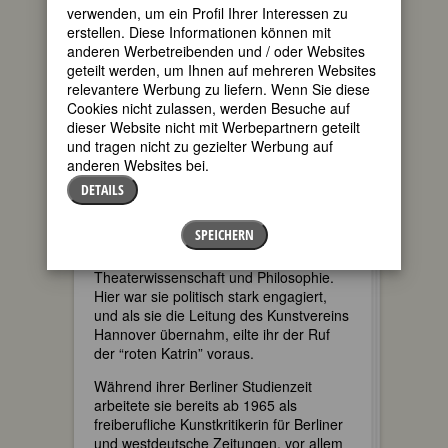
verwenden, um ein Profil Ihrer Interessen zu
diffizilste Inhalte mit äußerster Präzision
erstellen. Diese Informationen können mit
darzustellen.
anderen Werbetreibenden und / oder Websites
Für die Tochter der Fotografin und
geteilt werden, um Ihnen auf mehreren Websites
Journalistin Ingeborg Sello und des
relevantere Werbung zu liefern. Wenn Sie diese
bekannten Kunstkritikers Gottfried Sello
Cookies nicht zulassen, werden Besuche auf
gehörte die Begegnung mit Kunst und
dieser Website nicht mit Werbepartnern geteilt
KünstlerInnen von Kindheit an zum
und tragen nicht zu gezielter Werbung auf
Alltag. 1941 in Berlin “hineingeboren in
anderen Websites bei.
preußisches Winterlicht” (K.S.), zog sie
DETAILS
mit ihrer Familie nach Kriegsende nach
Hamburg. Sie studierte in München,
SPEICHERN
Hamburg und ab 1964 in Berlin
Kunstgeschichte, Germanistik,
Theaterwissenschaft und Philosophie.
Hier war sie politisch stark engagiert,
und als sie die Leitung des Kunstvereins
Hannover übernahm, eilte ihr der Ruf
der “roten Katrin” voraus.
Während ihrer Berliner Studienzeit
arbeitete sie bereits ab 1965 als
freiberufliche Kunstkritikerin für Berliner
und westdeutsche Zeitungen, vor allem