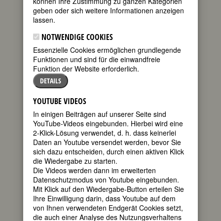
können Ihre Zustimmung zu ganzen Kategorien
1941 in Berlin
geben oder sich weitere Informationen anzeigen
gestorben am
lassen.
20. Januar
1992 in
NOTWENDIGE COOKIES
Hannover
Essenzielle Cookies ermöglichen grundlegende
Funktionen und sind für die einwandfreie
deutsche
Funktion der Website erforderlich.
DETAILS
Kunsthistorikerin, Kritikerin und
YOUTUBE VIDEOS
Ausstellungsmacherin; Direktorin
In einigen Beiträgen auf unserer Seite sind
des Kunstvereins Hannover 1976-
YouTube-Videos eingebunden. Hierbei wird eine
1989
2-Klick-Lösung verwendet, d. h. dass keinerlei
30. Todestag am 20. Januar 2022
Daten an Youtube versendet werden, bevor Sie
sich dazu entscheiden, durch einen aktiven Klick
die Wiedergabe zu starten.
Biografie
•
Zitate
•
Literatur & Quellen
Die Videos werden dann im erweiterten
Datenschutzmodus von Youtube eingebunden.
BIOGRAFIE
Mit Klick auf den Wiedergabe-Button erteilen Sie
Ihre Einwilligung darin, dass Youtube auf dem
teilen
Katrin Sello hat
von Ihnen verwendeten Endgerät Cookies setzt,
als engagierte
die auch einer Analyse des Nutzungsverhaltens