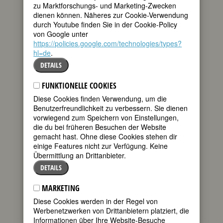
tweet
und eigenwillige
zu Marktforschungs- und Marketing-Zwecken
dienen können. Näheres zur Cookie-Verwendung
mail
durch Youtube finden Sie in der Cookie-Policy
von Google unter
https://policies.google.com/technologies/types?
hl=de
.
DETAILS
FUNKTIONELLE COOKIES
Diese Cookies finden Verwendung, um die
Benutzerfreundlichkeit zu verbessern. Sie dienen
vorwiegend zum Speichern von Einstellungen,
die du bei früheren Besuchen der Website
Ausstellungsmacherin in der Kunst
gemacht hast. Ohne diese Cookies stehen dir
Maßstäbe gesetzt und dreizehn Jahre
einige Features nicht zur Verfügung. Keine
als Direktorin des Kunstvereins
Übermittlung an Drittanbieter.
Hannover die Kunstszene
Niedersachsens geprägt. Wer sie
DETAILS
kannte, war beeindruckt von ihrer
Persönlichkeit: ihrem brillanten Intellekt
MARKETING
und ihrem fundierten Wissen um
Diese Cookies werden in der Regel von
kunsthistorische, theater- und
Werbenetzwerken von Drittanbietern platziert, die
literaturwissenschaftliche
Informationen über Ihre Website-Besuche
Zusammenhänge, von ihrer Fähigkeit,