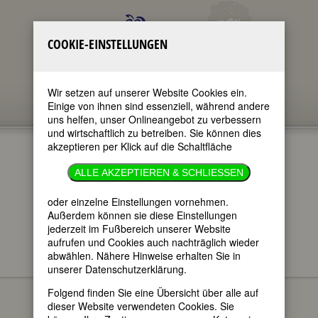
COOKIE-EINSTELLUNGEN
Wir setzen auf unserer Website Cookies ein.
Einige von ihnen sind essenziell, während andere
uns helfen, unser Onlineangebot zu verbessern
und wirtschaftlich zu betreiben. Sie können dies
akzeptieren per Klick auf die Schaltfläche
KATRIN SELLO
ALLE AKZEPTIEREN & SCHLIESSEN
im ganzen Text
oder einzelne Einstellungen vornehmen.
nur in Titeln
Außerdem können sie diese Einstellungen
jederzeit im Fußbereich unserer Website
aufrufen und Cookies auch nachträglich wieder
abwählen. Nähere Hinweise erhalten Sie in
unserer Datenschutzerklärung.
Katrin Sello
BIOGRAPHIEN
Folgend finden Sie eine Übersicht über alle auf
geboren am 8.
dieser Website verwendeten Cookies. Sie
Dezember