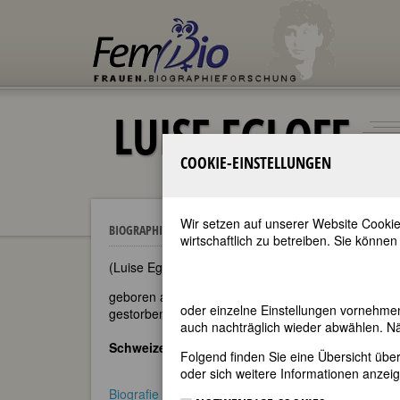
LUISE EGLOFF
COOKIE-EINSTELLUNGEN
Wir setzen auf unserer Website Cookie
Luise Egloff
BIOGRAPHIEN
wirtschaftlich zu betreiben. Sie können
(Luise Egloff, im Taufbuch: Elisabeth Hilaria Xaveri
geboren am 14. Februar 1802 in Baden, Kanton A
oder einzelne Einstellungen vornehme
gestorben am 3. Januar 1835 ebenda
auch nachträglich wieder abwählen. Nä
Schweizer Lyrikerin
Folgend finden Sie eine Übersicht üb
oder sich weitere Informationen anzeig
Biografie
•
Literatur & Quellen