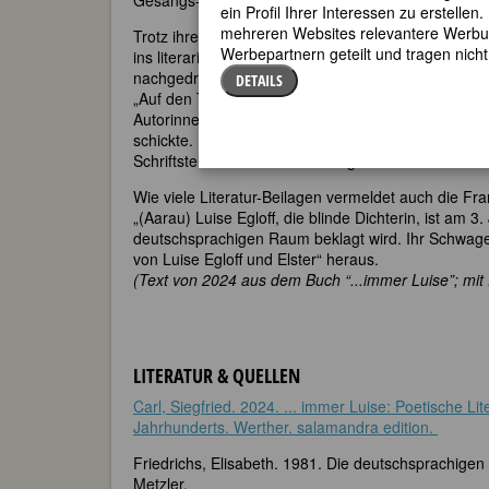
Gesangs- und Klavierunterricht und komponiert au
ein Profil Ihrer Interessen zu erstell
mehreren Websites relevantere Werbung
Trotz ihrer Blindheit, die sie zeitlebens auf das fam
Werbepartnern geteilt und tragen nich
ins literarische Leben der Zeit nicht nur durch die P
nachgedruckten Gedichte eingebunden. Dies zeigen 
DETAILS
„Auf den Tod der Dichterinn Luise Brachmann“, als s
Autorinnen und Autoren der Zeit auf sie, z.B. das inn
schickte. Neujahrsmorgen 1830) von Heinrich Zscho
Schriftstellerinnen Versammlung in Weimar elf Jahr
Wie viele Literatur-Beilagen vermeldet auch die Fr
„(Aarau) Luise Egloff, die blinde Dichterin, ist am 
deutschsprachigen Raum beklagt wird. Ihr Schwage
von Luise Egloff und Elster“ heraus.
(Text von 2024 aus dem Buch “...immer Luise”; mit
LITERATUR & QUELLEN
Carl, Siegfried. 2024. ... immer Luise: Poetische Li
Jahrhunderts. Werther. salamandra edition.
Friedrichs, Elisabeth. 1981. Die deutschsprachigen S
Metzler.