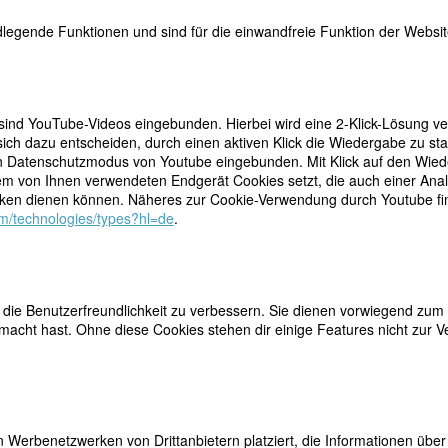
legende Funktionen und sind für die einwandfreie Funktion der Website
 sind YouTube-Videos eingebunden. Hierbei wird eine 2-Klick-Lösung ve
ich dazu entscheiden, durch einen aktiven Klick die Wiedergabe zu sta
n Datenschutzmodus von Youtube eingebunden. Mit Klick auf den Wieder
 aufzuwachsen; wie muss es Luise Egloff ergangen
dem von Ihnen verwendeten Endgerät Cookies setzt, die auch einer Ana
teilen
 ein Jahrhundert geboren wird, das gegenüber Menschen
en dienen können. Näheres zur Cookie-Verwendung durch Youtube find
ehnung, Aussonderung und Unverständnis reagiert.
tweet
com/technologies/types?hl=de
.
und einem geistigen Klima groß zu werden, das hinter
chätzen und auszubilden weiß.
mail
 ein gut besuchtes Kur-Gasthaus betreiben, lebt sie
Behördenkreisen, gut vernetzte Familie erreicht die Aufnahme in die n
ie Benutzerfreundlichkeit zu verbessern. Sie dienen vorwiegend zum 
en Jahr [1812] zählte die Anstalt 14 blinde Zöglinge, unter denen sich
acht hast. Ohne diese Cookies stehen dir einige Features nicht zur V
ene, Louise Egloff von Baden befand.“, schreibt Heinrich von Orell zum
en-Anstalt in Zürich, von deren Errichtung bis zu Ende 1834“, die in L
erdings nur 18 Monate lang, guten Unterricht in den Grundlagenfäche
verfassen. Der im Jahr 1819 im Gasthof der Eltern kurende, heute vor 
te Lyriker Friedrich von Matthiesson wird auf Luises Begabung
ln und herauszugeben, was 1823 geschieht. Sie wird bekannt, erhält
 Werbenetzwerken von Drittanbietern platziert, die Informationen üb