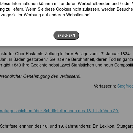
s einigen Gedichten ansprechende Lieder.
en. Diese Informationen können mit anderen Werbetreibenden und / oder
 zu liefern. Wenn Sie diese Cookies nicht zulassen, werden Besuche 
iliäre Umfeld um Baden eingrenzt, wo sie im elterlichen Haus arbeitet, is
t zu gezielter Werbung auf anderen Websites bei.
ublikation ihrer auch in einigen Anthologien und Zeitschriften
unter anderem ihre Gedichte auf Autoren und Autorinnen ihrer Zeit, z
ie von deren Suizid in der Saale erfährt; dies zeigen Gedichte von
ige „An Luise Egloff, die Blinde. (Als sie mir Stiefmütterchen statt Veil
SPEICHERN
kke; und dies zeigt ihre Aufnahme unter die Teilnehmerinnen der fikti
e nach ihrem Tod(!).
ankfurter Ober-Postamts-Zeitung in ihrer Beilage zum 17. Januar 1834:
3. Jan. in Baden gestorben.“ Sie ist eine Berühmtheit, deren Tod im ganz
r gibt 1843 ihre Gedichte nebst „zwei Stahlstichen und neun Composit
 freundlicher Genehmigung des Verfassers).
Verfasserin:
Siegfrie
teraturgeschichten über Schriftstellerinnen des 18. bis frühen 20.
chriftstellerinnen des 18. und 19. Jahrhunderts: Ein Lexikon. Stuttgart