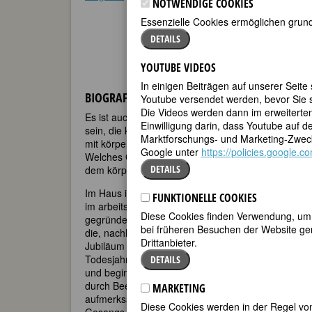
NOTWENDIGE COOKIES
Essenzielle Cookies ermöglichen grund
DETAILS
YOUTUBE VIDEOS
In einigen Beiträgen auf unserer Seite
BIOGRAFIE
Youtube versendet werden, bevor Sie s
Die Videos werden dann im erweiterte
Es ist auch heute noch schwierig, als blindes Kind
Einwilligung darin, dass Youtube auf 
sein, die kurz nach ihrer Geburt erblindet und in
Marktforschungs- und Marketing-Zweck
mit körperlichen Gebrechen weitestgehend mit Abl
Google unter
https://policies.google.
Welches Glück, in einem fürsorglichen Elternhaus 
DETAILS
dem körperlichen Unvermögen andere Stärken zu s
Im Haus ihrer Eltern, die im schweizerischen Baden
FUNKTIONELLE COOKIES
im arbeitsamen Trubel. Die im Kanton, auch in den 
Diese Cookies finden Verwendung, um d
gegründete Zürcher Blindenanstalt. „Schon im zweit
bei früheren Besuchen der Website gem
die, nachher als Dichterin rühmlich bekannt geword
Drittanbieter.
Jubiläum in der Festschrift „Blinden- und Taubstumm
Todesjahr herausgegeben wird. So bekommt sie, all
DETAILS
und beginnt bald als „Naturbegabung“ Gedichte zu 
durch Beethoven- und Schubert-Vertonungen bekann
MARKETING
aufmerksam und ermuntert sie, ihre Lyrik zu samme
Diese Cookies werden in der Regel von