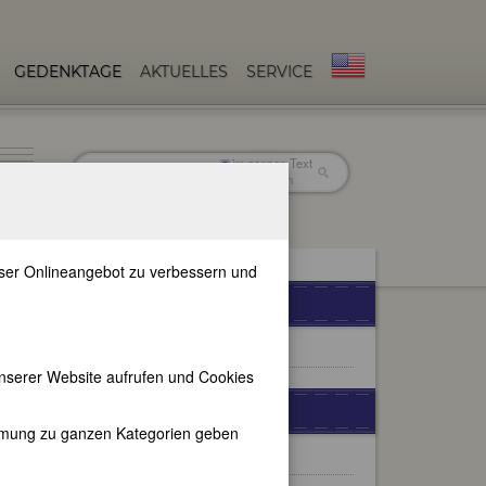
GEDENKTAGE
AKTUELLES
SERVICE
im ganzen Text
nur in Titeln
unser Onlineangebot zu verbessern und
FEMBIO-SPECIALS
Berühmte Lyrikerinnen
nserer Website aufrufen und Cookies
WEITERE BIOGRAPHIEN
immung zu ganzen Kategorien geben
Ida Dehmel