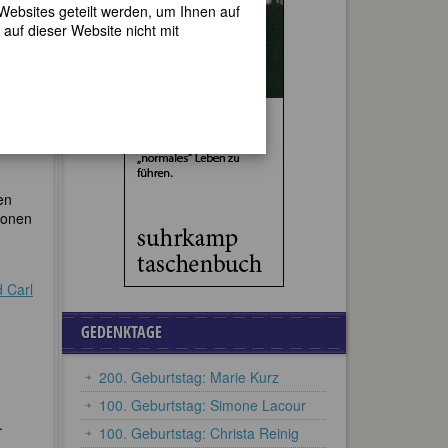
 Websites geteilt werden, um Ihnen auf
auf dieser Website nicht mit
t sie
.B.
chen
ven
en
ionen
d Carl
GEDENKTAGE
200. Geburtstag: Marie Kurz
100. Geburtstag: Simone Lacour
.
100. Geburtstag: Christa Reinig