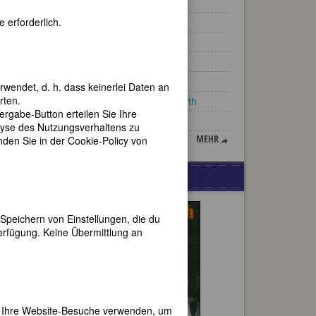
Peggy Parnass
 erforderlich.
Fleur Adcock
Lotte Jacobi
Sophia Botta
Betty Heine
rwendet, d. h. dass keinerlei Daten an
rten.
Dame Elizabeth Wordsworth
gabe-Button erteilen Sie Ihre
Elisabeth von Heyking
lyse des Nutzungsverhaltens zu
MEHR
en Sie in der Cookie-Policy von
WERBUNG
eu
Speichern von Einstellungen, die du
 auch
erfügung. Keine Übermittlung an
 35.
uises
rn,
allem
er Ihre Website-Besuche verwenden, um