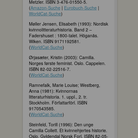
Metzler. ISBN 3-476-01550-5.
(
Amazon-Suche
|
Eurobuch-Suche
|
WorldCat-Suche
)
Møller Jensen, Elisabeth (1993): Nordisk
kvinnolitteraturhistoria. Band 2 –
Fadershuset : 1800-talet. Höganäs.
Wiken. ISBN 9171192581.
(
WorldCat-Suche
)
Ørjasæter, Kristin (2003): Camilla.
Norges første feminist. Oslo. Cappelen.
ISBN 82-02-22516-7.
(
WorldCat-Suche
)
Ramnefalk, Marie Louise; Westberg,
Anna (1981): Kvinnornas
litteraturhistoria. 1. uppl., 2. tr.
Stockholm. Författarförl. ISBN
9170543585.
(
WorldCat-Suche
)
Steinfeld, Torill (1996): Den unge
Camilla Collett. Et kvinnehjertes historie.
Oslo. Gyldendal Norsk Forl. ISBN 82-05-