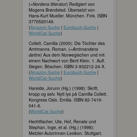
(=
Nordens litteratur
) Redigiert von
Mogens Brøndsted. Übersetzt von
Hans-Kurt Mueller. München. Fink. ISBN
3770520149.
(
Amazon-Suche
|
Eurobuch-Suche
|
WorldCat-Suche
)
Collett, Camilla (2000): Die Töchter des
Amtmanns. Roman. (=
Amtmandens
døttre
) Aus dem Norwegischen und mit
einem Nachwort von Berit Klein. 1. Aufl.
Siegen. Böschen. ISBN 3-932212-24-X.
(
Amazon-Suche
|
Eurobuch-Suche
|
WorldCat-Suche
)
Hareide, Jorunn (Hg.) (1998): Skrift,
kropp og selv. Nytt lys på Camilla Collett.
Kongress Oslo. Emilia. ISBN 82-7419-
041-6.
(
WorldCat-Suche
)
Hechtfischer, Ute, Hof, Renate und
Stephan, Inge, et al. (Hg.) (1998):
Metzler-Autorinnen-Lexikon. Stuttgart.