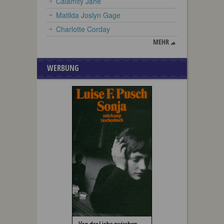
Calamity Jane
Matilda Joslyn Gage
Charlotte Corday
MEHR
WERBUNG