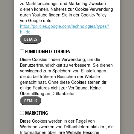
Quellen
•
Bildquellen
zu Marktforschungs- und Marketing-Zwecken
dienen können. Näheres zur Cookie-Verwendung
BIOGRAFIE
durch Youtube finden Sie in der Cookie-Policy
von Google unter
teilen
https://policies.google.com/technologies/types?
Als der Roman
hl=de
.
Amtmandens
tweet
Døttre (Die
DETAILS
Amtmannstöchter)
1854 erschien,
mail
FUNKTIONELLE COOKIES
war Camilla
Diese Cookies finden Verwendung, um die
Collett bereits 42 Jahre alt. Es ist jedoch
Benutzerfreundlichkeit zu verbessern. Sie dienen
keineswegs ein erster Schreibversuch –
vorwiegend zum Speichern von Einstellungen,
die Schwester des berühmten
die du bei früheren Besuchen der Website
romantischen Dichters Henrik
gemacht hast. Ohne diese Cookies stehen dir
Wergeland hatte seit 25 Jahren Briefe
einige Features nicht zur Verfügung. Keine
und Tagebücher geschrieben. Ihr Stil ist
Übermittlung an Drittanbieter.
leicht und flüssig, dabei kraftvoll und
direkt.
Die Amtmannstöchter
ist nicht nur
DETAILS
der erste psychologische und
realistische Tendenzromans
MARKETING
Norwegens, es ist der erste
Diese Cookies werden in der Regel von
norwegische Roman überhaupt, und er
Werbenetzwerken von Drittanbietern platziert, die
hatte großen Einfluss auf Schriftsteller
Informationen über Ihre Website-Besuche