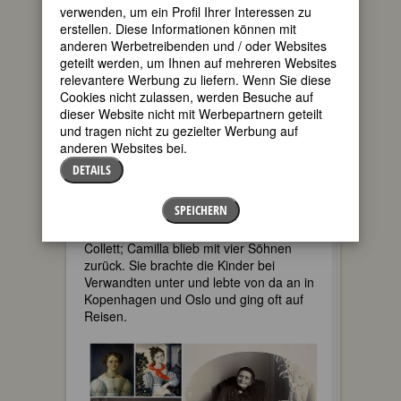
wie Ibsen, Lie und Kjelland.
verwenden, um ein Profil Ihrer Interessen zu
erstellen. Diese Informationen können mit
Camilla Collett verliebte sich als junge
anderen Werbetreibenden und / oder Websites
Frau in den größten literarischen
geteilt werden, um Ihnen auf mehreren Websites
Gegner ihres Bruders, den Dichter
relevantere Werbung zu liefern. Wenn Sie diese
Welhaven. Ihre Liebe wurde nicht
Cookies nicht zulassen, werden Besuche auf
erwidert, und so heiratete sie Jonas
dieser Website nicht mit Werbepartnern geteilt
Collett, einen aufgeklärten, feinsinnigen
und tragen nicht zu gezielter Werbung auf
Mann, der sie sehr in ihren
anderen Websites bei.
schriftstellerischen Bestrebungen
unterstützte. Die Liebe zu Welhaven, an
DETAILS
die sie ihr Leben lang glaubte, hat sie
jedoch entscheidend geprägt.
SPEICHERN
Nach zehnjähriger Ehe starb Jonas
Collett; Camilla blieb mit vier Söhnen
zurück. Sie brachte die Kinder bei
Verwandten unter und lebte von da an in
Kopenhagen und Oslo und ging oft auf
Reisen.