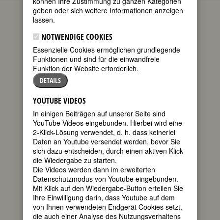
können Ihre Zustimmung zu ganzen Kategorien
geben oder sich weitere Informationen anzeigen
(Camilla
lassen.
Jacobine
Wergeland
NOTWENDIGE COOKIES
Essenzielle Cookies ermöglichen grundlegende
Funktionen und sind für die einwandfreie
Funktion der Website erforderlich.
DETAILS
YOUTUBE VIDEOS
In einigen Beiträgen auf unserer Seite sind
[Geburtsname])
YouTube-Videos eingebunden. Hierbei wird eine
2-Klick-Lösung verwendet, d. h. dass keinerlei
geboren am 23. Januar 1813 in
Daten an Youtube versendet werden, bevor Sie
Kristiansand
sich dazu entscheiden, durch einen aktiven Klick
gestorben am 6. März 1895 in Kristiania
die Wiedergabe zu starten.
(Oslo)
Die Videos werden dann im erweiterten
Datenschutzmodus von Youtube eingebunden.
norwegische Schriftstellerin
Mit Klick auf den Wiedergabe-Button erteilen Sie
130. Todestag am 6. März 2025
Ihre Einwilligung darin, dass Youtube auf dem
von Ihnen verwendeten Endgerät Cookies setzt,
Biografie
•
Zitate
•
Weblinks
•
Literatur &
die auch einer Analyse des Nutzungsverhaltens