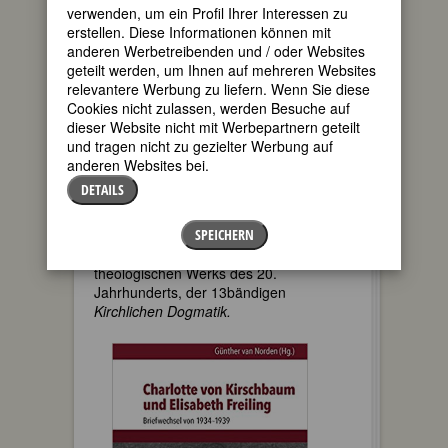
mit Nelly Barth-Hoffmann verheiratet
verwenden, um ein Profil Ihrer Interessen zu
und Vater von fünf Kindern. Die
erstellen. Diese Informationen können mit
„ménage à trois“ entwickelte sich
anderen Werbetreibenden und / oder Websites
schwierig und spannungsreich und sollte
geteilt werden, um Ihnen auf mehreren Websites
doch fast vierzig Jahre dauern.
relevantere Werbung zu liefern. Wenn Sie diese
Cookies nicht zulassen, werden Besuche auf
Nelly versorgte Haushalt und Kinder,
dieser Website nicht mit Werbepartnern geteilt
Charlotte teilte Barths intellektuelle
und tragen nicht zu gezielter Werbung auf
Abenteuer. Sie erledigte seine
anderen Websites bei.
Korrespondenz, als Zuarbeiterin für
DETAILS
Vorlesungen und Vorträge lernte sie
noch Latein, Griechisch und Hebräisch,
und sie hatte keinen geringen Anteil an
SPEICHERN
der Entstehung des imposantesten
theologischen Werks des 20.
Jahrhunderts, der 13bändigen
Kirchlichen Dogmatik.