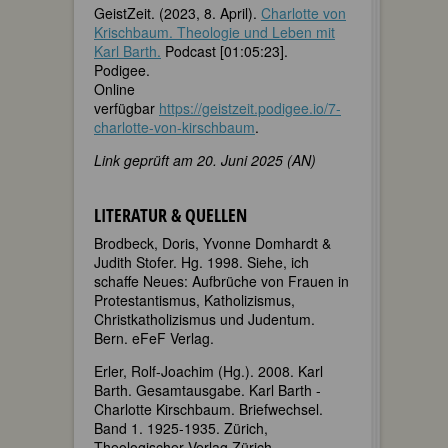
GeistZeit. (2023, 8. April).
Charlotte von
Krischbaum. Theologie und Leben mit
Karl Barth.
Podcast [01:05:23].
Podigee.
Online
verfügbar
https://geistzeit.podigee.io/7-
charlotte-von-kirschbaum
.
Link geprüft am 20. Juni 2025 (AN)
LITERATUR & QUELLEN
Brodbeck, Doris, Yvonne Domhardt &
Judith Stofer. Hg. 1998. Siehe, ich
schaffe Neues: Aufbrüche von Frauen in
Protestantismus, Katholizismus,
Christkatholizismus und Judentum.
Bern. eFeF Verlag.
Erler, Rolf-Joachim (Hg.). 2008. Karl
Barth. Gesamtausgabe. Karl Barth -
Charlotte Kirschbaum. Briefwechsel.
Band 1. 1925-1935. Zürich,
Theologischer Verlag Zürich.