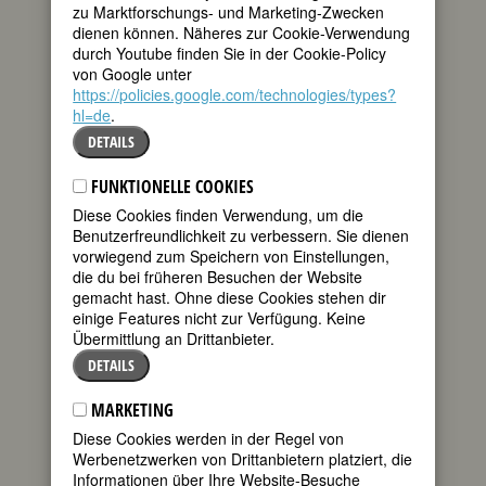
Quellen
zu Marktforschungs- und Marketing-Zwecken
dienen können. Näheres zur Cookie-Verwendung
BIOGRAFIE
durch Youtube finden Sie in der Cookie-Policy
Als der geliebte
von Google unter
teilen
Vater 1916 in
https://policies.google.com/technologies/types?
Frankreich fiel,
hl=de
.
tweet
verließ Charlotte
DETAILS
von Kirschbaum
das Elternhaus
mail
FUNKTIONELLE COOKIES
und ließ sich in
Diese Cookies finden Verwendung, um die
München zur Rotkreuzschwester
Benutzerfreundlichkeit zu verbessern. Sie dienen
ausbilden. Damals schon interessierte
vorwiegend zum Speichern von Einstellungen,
sie sich für theologische
die du bei früheren Besuchen der Website
Fragestellungen, und durch ihren
gemacht hast. Ohne diese Cookies stehen dir
Freund lernte sie die avantgardistische
einige Features nicht zur Verfügung. Keine
„dialektische Theologie“ Karl Barths
Übermittlung an Drittanbieter.
kennen.
DETAILS
1924 traf sie Karl Barth zum ersten Mal
und 1929 „nahm sie ihr Glück auf sich“
MARKETING
und zog auf Wunsch Barths, der
inzwischen eine Professur in Münster
Diese Cookies werden in der Regel von
innehatte, zu dessen Familie. Barth war
Werbenetzwerken von Drittanbietern platziert, die
zu diesem Zeitpunkt bereits 16 Jahre
Informationen über Ihre Website-Besuche