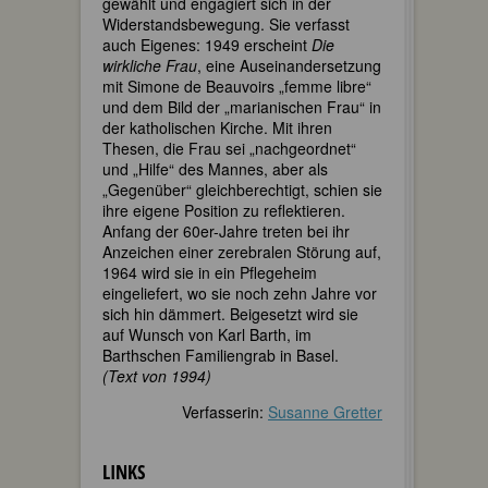
gewählt und engagiert sich in der
Widerstandsbewegung. Sie verfasst
auch Eigenes: 1949 erscheint
Die
wirkliche Frau
, eine Auseinandersetzung
mit Simone de Beauvoirs „femme libre“
und dem Bild der „marianischen Frau“ in
der katholischen Kirche. Mit ihren
Thesen, die Frau sei „nachgeordnet“
und „Hilfe“ des Mannes, aber als
„Gegenüber“ gleichberechtigt, schien sie
ihre eigene Position zu reflektieren.
Anfang der 60er-Jahre treten bei ihr
Anzeichen einer zerebralen Störung auf,
1964 wird sie in ein Pflegeheim
eingeliefert, wo sie noch zehn Jahre vor
sich hin dämmert. Beigesetzt wird sie
auf Wunsch von Karl Barth, im
Barthschen Familiengrab in Basel.
(Text von 1994)
Verfasserin:
Susanne Gretter
LINKS