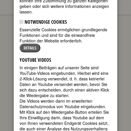
können Ihre Zustimmung zu ganzen Kategorien
geben oder sich weitere Informationen anzeigen
lassen.
Charlotte von
BIOGRAPHIEN
Kirschbaum
NOTWENDIGE COOKIES
Essenzielle Cookies ermöglichen grundlegende
(Charlotte
Funktionen und sind für die einwandfreie
Emilie
Funktion der Website erforderlich.
Henriette
Eugenie von
DETAILS
Kirschbaum)
YOUTUBE VIDEOS
geboren am
In einigen Beiträgen auf unserer Seite sind
25. Juni 1899
YouTube-Videos eingebunden. Hierbei wird eine
in Ingolstadt
2-Klick-Lösung verwendet, d. h. dass keinerlei
gestorben am
Karl Barth-Archiv Basel
Daten an Youtube versendet werden, bevor Sie
24. Juli 1975 in
sich dazu entscheiden, durch einen aktiven Klick
Riehen bei Basel
die Wiedergabe zu starten.
deutsche Schriftstellerin und
Die Videos werden dann im erweiterten
Mitarbeiterin von Karl Barth
Datenschutzmodus von Youtube eingebunden.
50. Todestag am 24. Juli 2025
Mit Klick auf den Wiedergabe-Button erteilen Sie
Ihre Einwilligung darin, dass Youtube auf dem
von Ihnen verwendeten Endgerät Cookies setzt,
Biografie
•
Weblinks
•
Literatur &
die auch einer Analyse des Nutzungsverhaltens