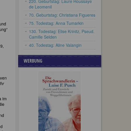
220. Geburtstag: Laure Houssaye
de Leomenil
70. Geburtstag: Christiana Figueres
75. Todestag: Anna Tumarkin
 und
ung“
130. Todestag: Elise Krinitz, Pseud.
Camille Selden
40. Todestag: Aline Valangin
39,
WERBUNG
iven
ihr
a im
die
nd
nd