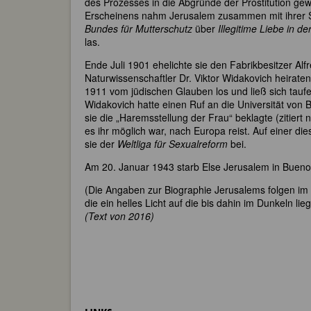
des Prozesses in die Abgründe der Prostitution ge
Erscheinens nahm Jerusalem zusammen mit ihrer Sch
Bundes für Mutterschutz
über
Illegitime Liebe in de
las.
Ende Juli 1901 ehelichte sie den Fabrikbesitzer A
Naturwissenschaftler Dr. Viktor Widakovich heirat
1911 vom jüdischen Glauben los und ließ sich tauf
Widakovich hatte einen Ruf an die Universität von
sie die „Haremsstellung der Frau“ beklagte (zitiert n
es ihr möglich war, nach Europa reist. Auf einer die
sie der
Weltliga für Sexualreform
bei.
Am 20. Januar 1943 starb Else Jerusalem in Bueno
(Die Angaben zur Biographie Jerusalems folgen im
die ein helles Licht auf die bis dahin im Dunkeln 
(Text von 2016)