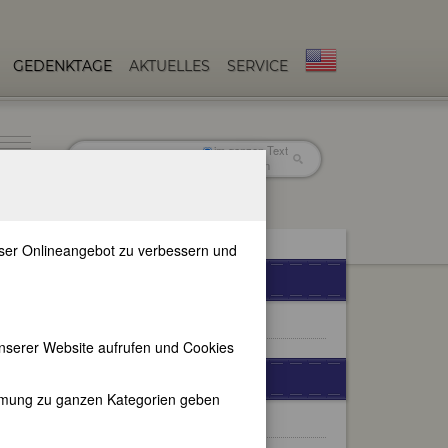
GEDENKTAGE
AKTUELLES
SERVICE
im ganzen Text
nur in Titeln
unser Onlineangebot zu verbessern und
FEMBIO-SPECIALS
Europäische Jüdinnen
nserer Website aufrufen und Cookies
WEITERE BIOGRAPHIEN
immung zu ganzen Kategorien geben
Rosa Luxemburg