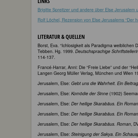
LINKS
Brigitte Spreitzer und andere über Else Jerusalem
Rolf Löchel, Rezension von Else Jerusalems “Der h
LITERATUR & QUELLEN
Borst, Eva. “Ichlosigkeit als Paradigma weiblichen 
Tebben. Hg. 1999.
Deutschsprachige Schriftstelleri
114-137.
Francé-Harrar, Anni: Die “Freie Liebe” und der “Heil
Langen Georg Müller Verlag, München und Wien 19
Jerusalem, Else:
Gebt uns die Wahrheit. Ein Beitra
Jerusalem, Else:
Komödie der Sinne
(1902) Seeman
Jerusalem, Else:
Der heilige Skarabäus. Ein Roma
Jerusalem, Else:
Der heilige Skarabäus. Ein Roma
Jerusalem, Else:
Der heilige Skarabäus. Roman
, D
Jerusalem, Else:
Steinigung der Sakya. Ein Schausp