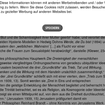
en. Diese Informationen können mit anderen Werbetreibenden und / oder
 selbständig publizierte Texte wie
Gebt uns die Wahrheit. Ein Beitrag
 zu liefern. Wenn Sie diese Cookies nicht zulassen, werden Besuche 
er Geschlechter
(1910), etliche Zeitschriften-Artikel u.a. in Maximilian
t zu gezielter Werbung auf anderen Websites bei.
die
Komödie der Sinne
(1902), das Schauspiel
Steinigung der Sakya
(19
em Namen E. Kotányi die Novellensammlung
Venus am Kreuz
(1899), de
em Erscheinen von Arthur Schnitzlers
Leutnant Gustl
(1900)
,
„im fast
SPEICHERN
ologs“ (Spreitzer, 561) verfasst hatte. Anette Kliewer macht in dem
 Triebtheorie“ aus, da die als Ich-Erzählerin fungierende Prostituierte
Blut und die Schamlosigkeit ihrer Mutter geerbt“ habe, und verortet die
 beiden Hysterie-Modellen in Hedwig Dohms
Werde, die Du bist
(1894) u
salem den „weiblichen ‚Wahnsinn’ […] als Flucht vor einer
lche die Frauen zum Sexualobjekt herabwürdigt“, darstelle (Kliewer, 23
etes philosophisches Hauptwerk
Die Dreieinigkeit der menschlichen
hungsweise viergliedriges Ordnungsschema von geradezu ubiquitärer ide
rusalem bezeichnet die drei „Grundkräfte“ als
Trieb
,
Tat
und
Wirkung
,
enken
und die
Wirkung
mit dem
Handeln
ursächlich zusammenhängt.“
der „drei Grundkräfte“ schließt sich mit einer vierten, dem „Trieb zum 
em 1939, 13). Somit werden sie „Drei in Eins und entsprechen
iten die geistige Entwicklung der Menschheit begleitet und beherrscht h
 Trinität betrachtet, sei es als Religion, als Kosmogonie oder Ideenle
eigt sie einen Mittelpunkt auf, von dem aus die Dreiheit durchleuchtet,
n.“ (Jerusalem 1939, 15) Jerusalem präfiguriert damit ein
r Philosophen Reinhard Brandt – ohne Kenntnis von Jerusalems Werk 