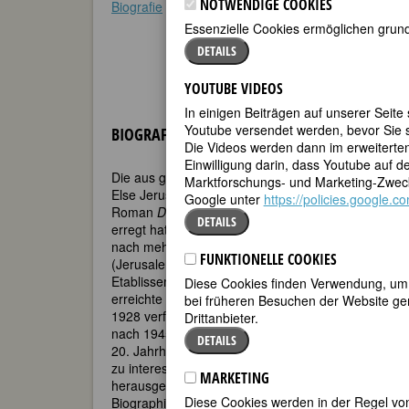
NOTWENDIGE COOKIES
Biografie
•
Weblinks
•
Literatur & Quellen
Essenzielle Cookies ermöglichen grund
DETAILS
YOUTUBE VIDEOS
In einigen Beiträgen auf unserer Seite
Youtube versendet werden, bevor Sie s
BIOGRAFIE
Die Videos werden dann im erweiterte
Einwilligung darin, dass Youtube auf 
Die aus guten Gründen als „feministische Vordenker
Marktforschungs- und Marketing-Zweck
Else Jerusalem wurde 1876 als Elsa Kotányi in Wie
Google unter
https://policies.google.
Roman
Der heilige Skarabäus
(1909). “Ich habe nur
DETAILS
erregt hat” (Francé-Harrar, 75), erinnert sich die S
nach mehr als einem halben Jahrhundert. Anhand 
FUNKTIONELLE COOKIES
(Jerusalem 2016, 248) gehenden Rothauses führt 
Etablissements vor. Zugleich erzählt sie die Ges
Diese Cookies finden Verwendung, um d
erreichte bis zur Machtübernahme der Nationalsozi
bei früheren Besuchen der Website gem
1928 verfilmt. Nach der Machtergreifung durch die
Drittanbieter.
nach 1945 in Vergessenheit geraten. Nur 1954 er
DETAILS
20. Jahrhundert begannen einige feministische Lit
zu interessieren. Es sollte jedoch bis zum Jahr 201
MARKETING
herausgegebene ungekürzte Neuausgabe erschien, 
Diese Cookies werden in der Regel von
Biographie der Autorin angehängt hat.