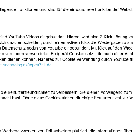
legende Funktionen und sind für die einwandfreie Funktion der Website
 sind YouTube-Videos eingebunden. Hierbei wird eine 2-Klick-Lösung ve
ich dazu entscheiden, durch einen aktiven Klick die Wiedergabe zu sta
n Datenschutzmodus von Youtube eingebunden. Mit Klick auf den Wieder
dem von Ihnen verwendeten Endgerät Cookies setzt, die auch einer Ana
teilen
in und Philosophin“ (Spreitzer, 594) geltende Autorin
en dienen können. Näheres zur Cookie-Verwendung durch Youtube find
n geboren. Bekannt wurde sie vor allem durch ihren
com/technologies/types?hl=de
.
tweet
 selten erlebt, dass ein Buch ein solches Aufsehen
chriftstellerin und Biologin Anni Francé-Harrar noch
mail
des durch die Hände einer Reihe von „Bordellmamas“
Jerusalem den Lesenden die verschiedenen Funktionsweisen eines so
chichte des in dem Haus geborenen Mädchens Milada. Der Bordellroman
ie Benutzerfreundlichkeit zu verbessern. Sie dienen vorwiegend zum 
alisten etliche Auflagen, wurde in verschiedene Sprachen übersetzt un
acht hast. Ohne diese Cookies stehen dir einige Features nicht zur V
 Nationalsozialisten wurde er von den neuen Herrschern verboten und 
schien eine stark zusammengestrichene Ausgabe. Erst mit dem ausgeh
eraturwissenschaftlerinnen den Roman wiederzuentdecken und sich für 
6 dauern, bis im Verlag
Das vergessene Buch
eine von Brigitte Spreitze
der die Herausgeberin ihre überaus instruktive
Spurensuche
zur
 Werbenetzwerken von Drittanbietern platziert, die Informationen üb