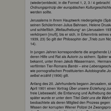
(wieder)entdeckt, in die Formel 1, 2, 3 / 4 gebrac
Ordnungsprinzip der europäischen Kulturgeschicht
werden sollte.
Jerusalems in ihrem Hauptwerk niedergelegte (Spä
seinen SchülerInnen Julius Bahnsen, Helene Drusk
und schließlich „Weltaufhebung“ an (Jerusalem 1939,
verkörpern [muß], bis er sich, in Erkenntnis seines
1939, 23) So gilt der Philosophin der „Trieb zum Ni
14).
In jungen Jahren korrespondierte die angehende Li
deren Hilfe und Rat als Autorin zu sichern. Späte
bekannt, unter ihnen Jakob Wassermann, Hermann 
verfilmten Tier-Romans
Bambi – eine Lebensgesch
wie pornografischen Prostituierten-Autobiografie
Jo
selbst erzählt
(1906) gilt.
Anfang des 20. Jahrhunderts begann Jerusalem, si
April 1901 einen Vortrag
Über unsere Erziehung zu
freie Liebeswahl, die Entlarvung und Aufhebung der 
später wurde er unter dem Titel
Gebt uns die Wahrh
beobachtete als deren Mitglied den Prozess gegen d
Wissen der korrupten Wiener Polizei 24 Zwangspros