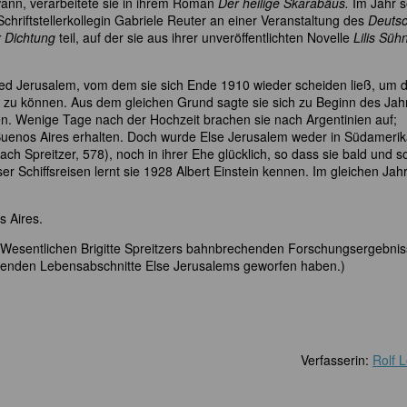
wann, verarbeitete sie in ihrem Roman
Der heilige Skarabäus.
Im Jahr s
riftstellerkollegin Gabriele Reuter an einer Veranstaltung des
Deuts
r Dichtung
teil, auf der sie aus ihrer unveröffentlichten Novelle
Lilis Süh
lfred Jerusalem, vom dem sie sich Ende 1910 wieder scheiden ließ, um 
en zu können. Aus dem gleichen Grund sagte sie sich zu Beginn des Jah
en. Wenige Tage nach der Hochzeit brachen sie nach Argentinien auf;
 Buenos Aires erhalten. Doch wurde Else Jerusalem weder in Südamerik
ach Spreitzer, 578), noch in ihrer Ehe glücklich, so dass sie bald und so
ser Schiffsreisen lernt sie 1928 Albert Einstein kennen. Im gleichen Jahr
s Aires.
 Wesentlichen Brigitte Spreitzers bahnbrechenden Forschungsergebnis
liegenden Lebensabschnitte Else Jerusalems geworfen haben.)
Verfasserin:
Rolf 