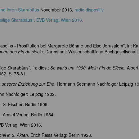
 und ihren Skarabäus
November 2016,
radio dispositiv
.
eilige Skarabäus”, DVB Verlag. Wien 2016.
Daseins - Prostitution bei Margarete Böhme und Else Jerusalem”, in: Ka
nnen des Fin de siècl
e. Darmstadt: Wissenschaftliche Buchgesellschaft.
ige Skarabäus”, in: dies.:
So war's um 1900. Mein Fin de Siècle.
Albert
62. S. 75-81.
g unserer Erziehung zur Ehe
, Hermann Seemann Nachfolger Leipzig 19
n Nachfolger: Leipzig 1902.
n
, S. Fischer: Berlin 1909.
n
, Amsel Verlag: Berlin 1954.
VB Verlag: Wien 2016.
iel in 3. Akten,
Erich Reiss Verlag: Berlin 1928.