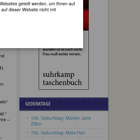
 Websites geteilt werden, um Ihnen auf
auf dieser Website nicht mit
28)
ssen
nd
4).
en-
Sein“
GEDENKTAGE
at.“
100. Geburtstag: Marilyn Jane
hre –
Ziffrin
150. Geburtstag: Mata Hari
–