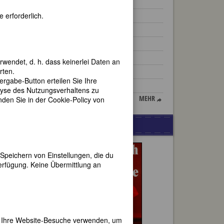
Theresia Sauter-Bailliet
 erforderlich.
Bessie Head
Erika Mann
Elsa von Bonin
Carson McCullers
rwendet, d. h. dass keinerlei Daten an
rten.
Nelly Sachs
gabe-Button erteilen Sie Ihre
Anne-Marie Blanc
lyse des Nutzungsverhaltens zu
MEHR
en Sie in der Cookie-Policy von
WERBUNG
lchen
Speichern von Einstellungen, die du
d
erfügung. Keine Übermittlung an
war
enden
ihn
r
er Ihre Website-Besuche verwenden, um