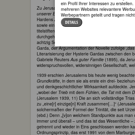
ein Profil Ihrer Interessen zu erstell
Zu Jerusalems weiteren Publikationen zählen einige
mehreren Websites relevantere Werbung
unserer Erziehung zur Ehe
(1902) und
Die Angst d
Werbepartnern geteilt und tragen nich
Hardens
Zukunft
. Außerdem verfasste Jerusalem 
DETAILS
sowie einige Novellen, unter ihnen noch unter d
titelstiftende Erzählung sie bereits ein Jahr vor d
durchgehenden Einsatz der Technik des inneren Mon
achtzig Seiten umfassenden Text eine „biologistische
Garda, der Argumentation der Novelle zufolge „das 
Literarisierung der Hysterie Gardas zwischen den
Gabriele Reuters
Aus guter Familie
(1895), da Jeru
widerspruchsvollen, widersinnigen Gesellschaft, we
1939 erschien Jerusalems bis heute wenig beacht
Grundkräfte
, in dem sie als erste ein drei- bezie
und denkgeschichtlicher Wirksamkeit aufdeckte. Je
„wobei der
Trieb
mit dem
Fühlen
, die
Tat
mit dem
D
(Jerusalem 1939, 11) Die an sich vollständige Trias 
zu „eine[r] einzige[n] Kraft zusammen[…]“ (Jerusal
solchermaßen der Formel der Trinität, die seit Urze
(ebd.) Denn „[v]on welchem Standpunkte aus man die
immer und überall – und das ist das Wesentliche – z
getrennt und wieder in Eins geschlossen werden kan
Ordnungsprinzip, das erst 1991 von dem Marburge