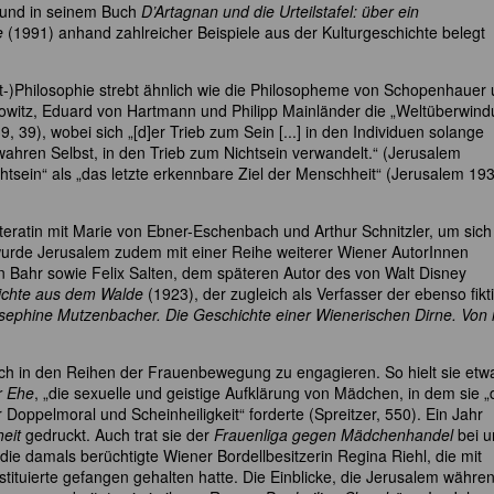
ht und in seinem Buch
D’Artagnan und die Urteilstafel: über ein
e
(1991) anhand zahlreicher Beispiele aus der Kulturgeschichte belegt
t-)Philosophie strebt ähnlich wie die Philosopheme von Schopenhauer
owitz, Eduard von Hartmann und Philipp Mainländer die „Weltüberwind
 39), wobei sich „[d]er Trieb zum Sein [...] in den Individuen solange
 wahren Selbst, in den Trieb zum Nichtsein verwandelt.“ (Jerusalem
chtsein“ als „das letzte erkennbare Ziel der Menschheit“ (Jerusalem 19
teratin mit Marie von Ebner-Eschenbach und Arthur Schnitzler, um sich
r wurde Jerusalem zudem mit einer Reihe weiterer Wiener AutorInnen
Bahr sowie Felix Salten, dem späteren Autor des von Walt Disney
ichte aus dem Walde
(1923), der zugleich als Verfasser der ebenso fikt
sephine Mutzenbacher.
Die Geschichte einer Wienerischen Dirne. Von 
ch in den Reihen der Frauenbewegung zu engagieren. So hielt sie etw
r Ehe
, „die sexuelle und geistige Aufklärung von Mädchen, in dem sie „
Doppelmoral und Scheinheiligkeit“ forderte (Spreitzer, 550). Ein Jahr
eit
gedruckt. Auch trat sie der
Frauenliga gegen Mädchenhandel
bei u
ie damals berüchtigte Wiener Bordellbesitzerin Regina Riehl, die mit
tituierte gefangen gehalten hatte. Die Einblicke, die Jerusalem währe