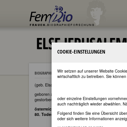
ELSE JERUSALEM
COOKIE-EINSTELLUNGEN
Wir setzen auf unserer Website Cookie
Else Jerusalem
BIOGRAPHIEN
wirtschaftlich zu betreiben. Sie können
(geb. Elsa Kotányi, wiederverh. Widakovich)
geboren am 23. November 1876 in Wien
oder einzelne Einstellungen vornehme
gestorben am 20. Januar 1943 in Buenos Aires
auch nachträglich wieder abwählen. Nä
österreichische Schriftstellerin und Philosophi
Folgend finden Sie eine Übersicht üb
80. Todestag am 20. Januar 2023
oder sich weitere Informationen anzeig