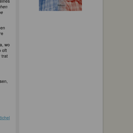
eines
chen
ne
den
re
a, wo
 oft
 trat
sen,
Löchel