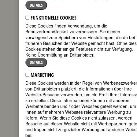
Bebenhausen bei Tübingen
DETAILS
deutsche Politikerin und
FUNKTIONELLE COOKIES
Funktionärin, Reichsfrauenführerin
Diese Cookies finden Verwendung, um die
(1934-45)
Benutzerfreundlichkeit zu verbessern. Sie dienen
20. Todestag am 24. März 2019
vorwiegend zum Speichern von Einstellungen, die du bei
früheren Besuchen der Website gemacht hast. Ohne dies
Biografie
•
Zitate
•
Weblinks
•
Literatur &
Cookies stehen dir einige Features nicht zur Verfügung.
Quellen
•
Bildquellen
Keine Übermittlung an Drittanbieter.
DETAILS
BIOGRAFIE
MARKETING
teilen
Gertrud Scholtz-
Diese Cookies werden in der Regel von Werbenetzwerke
Klink war als
von Drittanbietern platziert, die Informationen über Ihre
tweet
Website-Besuche verwenden, um ein Profil Ihrer Interess
zu erstellen. Diese Informationen können mit anderen
mail
Werbetreibenden und / oder Websites geteilt werden, um
Reichsfrauenführerin* die ranghöchste
Ihnen auf mehreren Websites relevantere Werbung zu
Frau in der Hierarchie des
liefern. Wenn Sie diese Cookies nicht zulassen, werden
nationalsozialistischen Deutschlands –
Besuche auf dieser Website nicht mit Werbepartnern getei
also etwas, das es laut Parteibeschluss
und tragen nicht zu gezielter Werbung auf anderen Websi
der NSDAP gar nicht geben durfte: eine
bei.