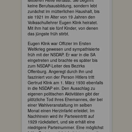
Mittleren Reife verlässt. Sie beginnt
keine Berufsausbildung, sondern lebt
zunächst im mütterlichen Haushalt, bis
sie 1921 im Alter von 19 Jahren den
Volksschullehrer Eugen Klink heiratet.
Mit ihm hat sie fünf Kinder, von denen
das jüngste früh stirbt.
Eugen Klink war Offizier im Ersten
Weltkrieg gewesen und sympathisierte
früh mit der NSDAP. Er war in die SA
eingetreten und brachte es später bis
zum NSDAP-Leiter des Bezirks
Offenburg. Angeregt durch ihn und
fasziniert von der Person Hitlers tritt
Gertrud Klink am 1. März 1930 ebenfalls
in die NSDAP ein. Den Ausschlag zu
eigenen politischen Aktivitäten gibt der
plötzliche Tod ihres Ehemannes, der bei
einer Wahlveranstaltung im selben
Monat einen Herzinfarkt erleidet. Im
Nachhinein wird ihr Parteieintritt auf
1929 rückdatiert, und sie erhält eine
niedrigere Parteinummer. Eine möglichst