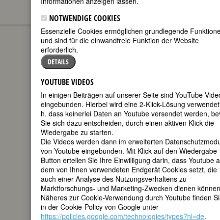
Informationen anzeigen lassen.
NOTWENDIGE COOKIES
Gertrud Scholtz-Klink
BIOGRAPHIEN
Essenzielle Cookies ermöglichen grundlegende Funktion
und sind für die einwandfreie Funktion der Website
(Gertrud
erforderlich.
Emma Treusch
DETAILS
YOUTUBE VIDEOS
In einigen Beiträgen auf unserer Seite sind YouTube-Vide
eingebunden. Hierbei wird eine 2-Klick-Lösung verwendet,
h. dass keinerlei Daten an Youtube versendet werden, be
Sie sich dazu entscheiden, durch einen aktiven Klick die
Wiedergabe zu starten.
Die Videos werden dann im erweiterten Datenschutzmod
[Geburtsname], Gertrud Klink [1.
von Youtube eingebunden. Mit Klick auf den Wiedergabe-
Ehename], Gertrud Scholtz-Klink [2.
Button erteilen Sie Ihre Einwilligung darin, dass Youtube a
Ehename], Gertrud Heißmeyer [3.
dem von Ihnen verwendeten Endgerät Cookies setzt, die
Ehename]; Maria Stuckebro(c)k
auch einer Analyse des Nutzungsverhaltens zu
[Deckname])
Marktforschungs- und Marketing-Zwecken dienen können
Näheres zur Cookie-Verwendung durch Youtube finden Si
geboren am 9. Februar 1902 in
in der Cookie-Policy von Google unter
Adelsheim/Baden
https://policies.google.com/technologies/types?hl=de
.
gestorben am 24. März 1999 in