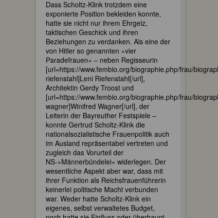
Dass Scholtz-Klink trotzdem eine
exponierte Position bekleiden konnte,
hatte sie nicht nur ihrem Ehrgeiz,
taktischen Geschick und ihren
Beziehungen zu verdanken. Als eine der
von Hitler so genannten »vier
Paradefrauen« – neben Regisseurin
[url=https://www.fembio.org/biographie.php/frau/biograph
riefenstahl]Leni Riefenstahl[/url],
Architektin Gerdy Troost und
[url=https://www.fembio.org/biographie.php/frau/biograph
wagner]Winifred Wagner[/url], der
Leiterin der Bayreuther Festspiele –
konnte Gertrud Scholtz-Klink die
nationalsozialistische Frauenpolitik auch
im Ausland repräsentabel vertreten und
zugleich das Vorurteil der
NS-»Männerbündelei« widerlegen. Der
wesentliche Aspekt aber war, dass mit
ihrer Funktion als Reichsfrauenführerin
keinerlei politische Macht verbunden
war. Weder hatte Scholtz-Klink ein
eigenes, selbst verwaltetes Budget,
noch hatte sie Einfluss oder überhaupt