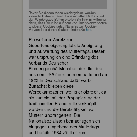
Bevor Sie dieses Video wiedergeben, werden
keinerlei Daten an YouTube übermittelt.Mit Klick auf
den Wiedergabe-Button erteilen Sie Ihre Einwilligung
darin, dass Youtube auf dem von Ihnen verwendeten
Endgerät Cookies setzt. Näheres zur Cookie-
Verwendung durch Youtube finden Sie
hier
.
Ein weiterer Anreiz zur
Geburtensteigerung ist die Aneignung
und Aufwertung des Muttertags. Dieser
war ursprünglich eine Erfindung des
Verbands Deutscher
Blumengeschäftsinhaber, der die Idee
aus den USA übernommen hatte und ab
1923 in Deutschland dafür warb.
Zunächst blieben diese
Werbekampagnen wenig erfolgreich, da
sie zumeist mit der Propagierung der
traditionellen Frauenrolle verknüpft
wurden und die Berufstätigkeit von
Müttern anprangerten. Die
Nationalsozialisten bemächtigen sich
hingegen umgehend des Muttertags,
und bereits 1934 zählt er zum