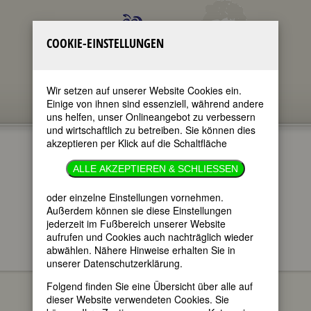
COOKIE-EINSTELLUNGEN
Wir setzen auf unserer Website Cookies ein.
Einige von ihnen sind essenziell, während andere
uns helfen, unser Onlineangebot zu verbessern
und wirtschaftlich zu betreiben. Sie können dies
akzeptieren per Klick auf die Schaltfläche
LALLA AICHA
ALLE AKZEPTIEREN & SCHLIESSEN
im ganzen Text
oder einzelne Einstellungen vornehmen.
nur in Titeln
Außerdem können sie diese Einstellungen
jederzeit im Fußbereich unserer Website
aufrufen und Cookies auch nachträglich wieder
abwählen. Nähere Hinweise erhalten Sie in
unserer Datenschutzerklärung.
Lalla Aicha, Prinzessin
BIOGRAPHIEN
von Marokko
Folgend finden Sie eine Übersicht über alle auf
dieser Website verwendeten Cookies. Sie
geboren am