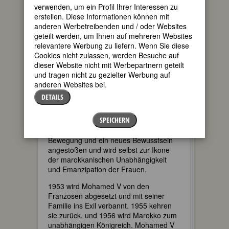
verwenden, um ein Profil Ihrer Interessen zu
sich aus patriarchalischen Strukturen
erstellen. Diese Informationen können mit
befreien. Als Beispiel nennt sie sich
anderen Werbetreibenden und / oder Websites
selbst: sie studierte klassisches Arabisch
geteilt werden, um Ihnen auf mehreren Websites
und moderne Sprachen, wozu ihr Vater
relevantere Werbung zu liefern. Wenn Sie diese
sie ermunterte.
Cookies nicht zulassen, werden Besuche auf
Nach dieser Rede tobt der Mandoub
dieser Website nicht mit Werbepartnern geteilt
von Tanger vor Wut, formal
und tragen nicht zu gezielter Werbung auf
Repräsentant des Sultans und
anderen Websites bei.
tatsächlich Sprachrohr der traditionellen
DETAILS
arabischen und berberischen Bewohner.
Er verbietet allen Frauen westliche
SPEICHERN
Kleidung und das Ablegen des
Schleiers. Doch Lalla Aicha hat eine
Bewegung und ein neues Bewusstsein
angestoßen und wird selbst zur Ikone
der marokkanischen Unabhängigkeit
und Emanzipation der Frauen.
1953 wird Mohamed V von den
Franzosen abgesetzt und mit seiner
Familie ins Exil verbannt. 1955 kehren
sie zurück, und 1956 wird Marokko zum
unabhängigen Königreich. Mohamed V