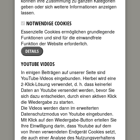
können Ihre Zustimmung zu ganzen Kategorien
17. Juni 1930
geben oder sich weitere Informationen anzeigen
in Rabat
lassen.
gestorben am
4. September
NOTWENDIGE COOKIES
2011 in Rabat
Essenzielle Cookies ermöglichen grundlegende
Funktionen und sind für die einwandfreie
Funktion der Website erforderlich.
DETAILS
YOUTUBE VIDEOS
In einigen Beiträgen auf unserer Seite sind
marokkanische Prinzessin und
YouTube-Videos eingebunden. Hierbei wird eine
Diplomatin; erste weibliche
2-Klick-Lösung verwendet, d. h. dass keinerlei
Botschafterin der arabischen Welt
Daten an Youtube versendet werden, bevor Sie
95. Geburtstag am 17. Juni 2025
sich dazu entscheiden, durch einen aktiven Klick
die Wiedergabe zu starten.
Die Videos werden dann im erweiterten
Biografie
Datenschutzmodus von Youtube eingebunden.
Mit Klick auf den Wiedergabe-Button erteilen Sie
BIOGRAFIE
Ihre Einwilligung darin, dass Youtube auf dem
von Ihnen verwendeten Endgerät Cookies setzt,
teilen
Die Tochter des
die auch einer Analyse des Nutzungsverhaltens