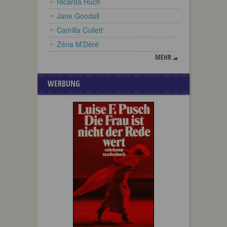
Ricarda Huch
Jane Goodall
Camilla Collett
Zéna M’Déré
MEHR
WERBUNG