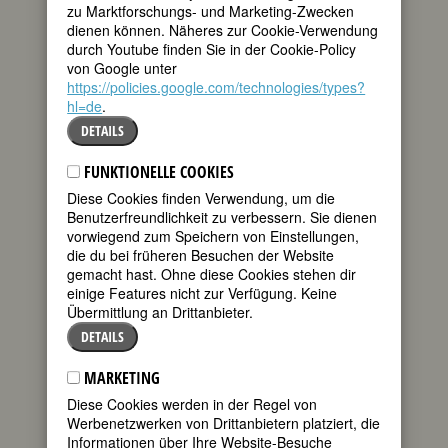
Sultans Mohamed
zu Marktforschungs- und Marketing-Zwecken
tweet
V und Schwester
dienen können. Näheres zur Cookie-Verwendung
des Thronfolgers
durch Youtube finden Sie in der Cookie-Policy
Hassan II wächst
mail
von Google unter
in Rabat auf, wo
https://policies.google.com/technologies/types?
sie privat unterrichtet wird und ein
hl=de
.
Baccalaureat absolviert. Marokkos
DETAILS
Streben nach Unabhängigkeit führt zu
Spannungen mit Frankreich und
FUNKTIONELLE COOKIES
Spanien. 1947 besucht der Sultan das
französische Protektorat Tanger,
Diese Cookies finden Verwendung, um die
begleitet von seiner Tochter Prinzessin
Benutzerfreundlichkeit zu verbessern. Sie dienen
Lalla Aicha. Mohamed V hält eine Rede,
vorwiegend zum Speichern von Einstellungen,
in der er von dem durch die Franzosen
die du bei früheren Besuchen der Website
genehmigten Inhalt abweicht und
gemacht hast. Ohne diese Cookies stehen dir
Marokko zu einer vereinten Nation unter
einige Features nicht zur Verfügung. Keine
seiner souveränen Führung erklärt.
Übermittlung an Drittanbieter.
Nach ihm tritt die 17jährige Prinzessin,
DETAILS
in westlicher Kleidung und
unverschleiert, ans Mikrofon und fordert
MARKETING
alle marokkanischen Frauen zur aktiven
Diese Cookies werden in der Regel von
Teilnahme am gesellschaftlichen Leben
Werbenetzwerken von Drittanbietern platziert, die
auf. Dafür, so verlangt sie, müssen
Informationen über Ihre Website-Besuche
Frauen Zugang zu Bildung haben und