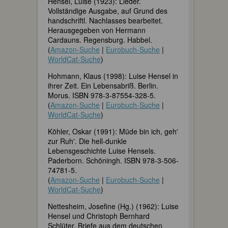
Hensel, Luise (1923): Lieder.
Vollständige Ausgabe, auf Grund des
handschriftl. Nachlasses bearbeitet.
Herausgegeben von Hermann
Cardauns. Regensburg. Habbel.
(
Amazon-Suche
|
Eurobuch-Suche
|
WorldCat-Suche
)
Hohmann, Klaus (1998): Luise Hensel in
ihrer Zeit. Ein Lebensabriß. Berlin.
Morus. ISBN 978-3-87554-328-5.
(
Amazon-Suche
|
Eurobuch-Suche
|
WorldCat-Suche
)
Köhler, Oskar (1991): Müde bin ich, geh'
zur Ruh'. Die hell-dunkle
Lebensgeschichte Luise Hensels.
Paderborn. Schöningh. ISBN 978-3-506-
74781-5.
(
Amazon-Suche
|
Eurobuch-Suche
|
WorldCat-Suche
)
Nettesheim, Josefine (Hg.) (1962): Luise
Hensel und Christoph Bernhard
Schlüter. Briefe aus dem deutschen