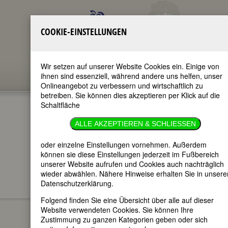
COOKIE-EINSTELLUNGEN
Wir setzen auf unserer Website Cookies ein. Einige von
ihnen sind essenziell, während andere uns helfen, unser
Onlineangebot zu verbessern und wirtschaftlich zu
betreiben. Sie können dies akzeptieren per Klick auf die
Schaltfläche
LUISE HENSEL
ALLE AKZEPTIEREN & SCHLIESSEN
im ganzen Text
oder einzelne Einstellungen vornehmen. Außerdem
nur in Titeln
können sie diese Einstellungen jederzeit im Fußbereich
unserer Website aufrufen und Cookies auch nachträglich
wieder abwählen. Nähere Hinweise erhalten Sie in unsere
Datenschutzerklärung.
Luise Hensel
BIOGRAPHIEN
Folgend finden Sie eine Übersicht über alle auf dieser
Website verwendeten Cookies. Sie können Ihre
(Luise Maria
Zustimmung zu ganzen Kategorien geben oder sich
Hensel)