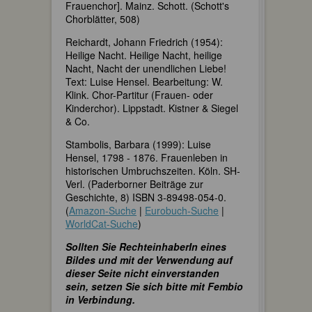
Frauenchor]. Mainz. Schott. (Schott's
Chorblätter, 508)
Reichardt, Johann Friedrich (1954):
Heilige Nacht. Heilige Nacht, heilige
Nacht, Nacht der unendlichen Liebe!
Text: Luise Hensel. Bearbeitung: W.
Klink. Chor-Partitur (Frauen- oder
Kinderchor). Lippstadt. Kistner & Siegel
& Co.
Stambolis, Barbara (1999): Luise
Hensel, 1798 - 1876. Frauenleben in
historischen Umbruchszeiten. Köln. SH-
Verl. (Paderborner Beiträge zur
Geschichte, 8) ISBN 3-89498-054-0.
(
Amazon-Suche
|
Eurobuch-Suche
|
WorldCat-Suche
)
Sollten Sie RechteinhaberIn eines
Bildes und mit der Verwendung auf
dieser Seite nicht einverstanden
sein, setzen Sie sich bitte mit Fembio
in Verbindung.