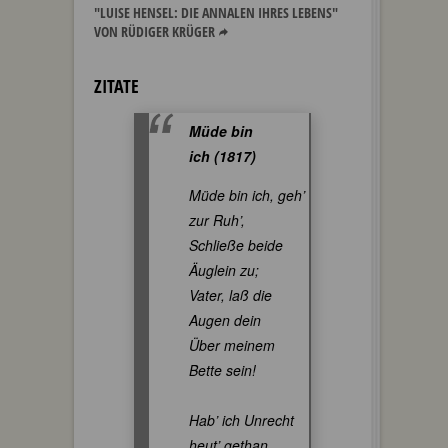
"LUISE HENSEL: DIE ANNALEN IHRES LEBENS"
VON RÜDIGER KRÜGER
ZITATE
Müde bin
ich (1817)
Müde bin ich, geh’
zur Ruh’,
Schließe beide
Äuglein zu;
Vater, laß die
Augen dein
Über meinem
Bette sein!
Hab’ ich Unrecht
heut’ gethan,