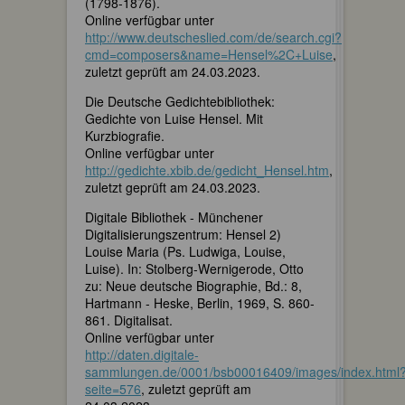
(1798-1876).
Online verfügbar unter
http://www.deutscheslied.com/de/search.cgi?
cmd=composers&name=Hensel%2C+Luise
,
zuletzt geprüft am 24.03.2023.
Die Deutsche Gedichtebibliothek:
Gedichte von Luise Hensel. Mit
Kurzbiografie.
Online verfügbar unter
http://gedichte.xbib.de/gedicht_Hensel.htm
,
zuletzt geprüft am 24.03.2023.
Digitale Bibliothek - Münchener
Digitalisierungszentrum: Hensel 2)
Louise Maria (Ps. Ludwiga, Louise,
Luise). In: Stolberg-Wernigerode, Otto
zu: Neue deutsche Biographie, Bd.: 8,
Hartmann - Heske, Berlin, 1969, S. 860-
861. Digitalisat.
Online verfügbar unter
http://daten.digitale-
sammlungen.de/0001/bsb00016409/images/index.html
seite=576
, zuletzt geprüft am