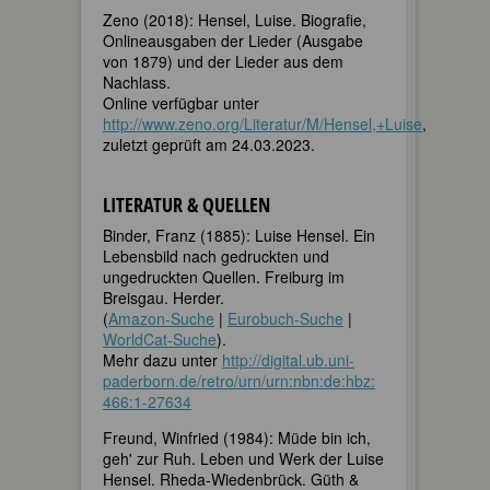
Zeno (2018): Hensel, Luise. Biografie,
Onlineausgaben der Lieder (Ausgabe
von 1879) und der Lieder aus dem
Nachlass.
Online verfügbar unter
http://www.zeno.org/Literatur/M/Hensel,+Luise
,
zuletzt geprüft am 24.03.2023.
LITERATUR & QUELLEN
Binder, Franz (1885): Luise Hensel. Ein
Lebensbild nach gedruckten und
ungedruckten Quellen. Freiburg im
Breisgau. Herder.
(
Amazon-Suche
|
Eurobuch-Suche
|
WorldCat-Suche
).
Mehr dazu unter
http://​digital.ub.uni-
paderborn.de​/​retro/​urn/​urn:​nbn:​de:​hbz:​
466:​1-​27634
Freund, Winfried (1984): Müde bin ich,
geh' zur Ruh. Leben und Werk der Luise
Hensel. Rheda-Wiedenbrück. Güth &