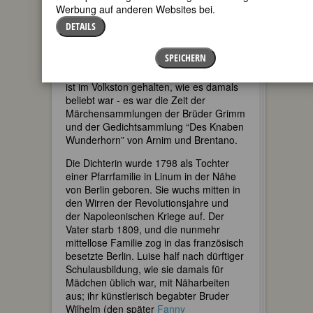
Werbung auf anderen Websites bei.
Luise Hensel schrieb das “als Beispiel
DETAILS
eines kindlichen Gottvertrauens
volkstümlich-populäre Kindergebet”
SPEICHERN
(Stambolis) 1816, mit 18 Jahren, in ihrer
literarisch produktivsten Zeit. Das Lied
ist im Volkston gehalten, wie es damals
beliebt war - es war die Zeit der
Märchensammlungen der Brüder Grimm
und der Gedichtsammlung “Des Knaben
Wunderhorn” von Arnim und Brentano.
Die Dichterin wurde 1798 als Tochter
einer Pfarrfamilie in Linum in der Nähe
von Berlin geboren. Sie wuchs mitten in
den Wirren der Revolutionsjahre und
der Napoleonischen Kriege auf. Der
Vater starb 1809, und die nunmehr
mittellose Familie zog in das französisch
besetzte Berlin. Luise half nach dürftiger
Schulausbildung, wie sie damals für
Mädchen üblich war, mit Näharbeiten
aus; ihr künstlerisch begabter Bruder
Wilhelm (den später
Fanny