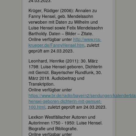
24.03.2023.
Krüger, Rüdiger (2006): Annalen zu
Fanny Hensel, geb. Mendelssohn
verwoben mit Daten zu Wilhelm und
Luise Hensel sowie Felix Mendelssohn
Bartholdy. Daten – Bilder – Zitate.
Online verfügbar unter
http://www.rcs-
krueger.de/FannyHensel.htm
, zuletzt
geprüft am 24.03.2023.
Leonhard, Henrike (2011): 30. März
1798: Luise Hensel geboren, Dichterin
mit Gemüt. Bayerischer Rundfunk, 30.
März 2018. Audiobeitrag und
Transkription.
Online verfügbar unter
https://www.br.de/radio/bayern2/sendungen/kalenderblatt
hensel-geboren-dichterin-mit-gemuet-
100.html
, zuletzt geprüft am 24.03.2023.
Lexikon Westfälischer Autoren und
Autorinnen 1750 - 1950: Luise Hensel.
Biografie und Bibliografie.
Online verfügbar unter