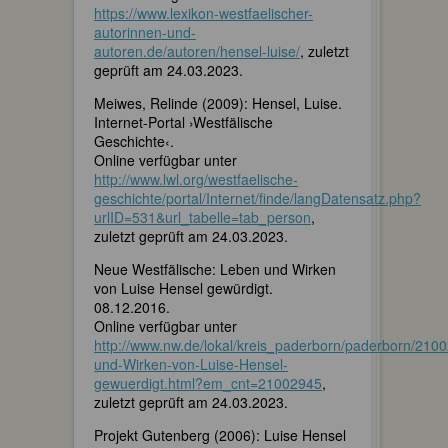
https://www.lexikon-westfaelischer-
autorinnen-und-
autoren.de/autoren/hensel-luise/
, zuletzt
geprüft am 24.03.2023.
Meiwes, Relinde (2009): Hensel, Luise.
Internet-Portal ›Westfälische
Geschichte‹.
Online verfügbar unter
http://www.lwl.org/westfaelische-
geschichte/portal/Internet/finde/langDatensatz.php?
urlID=531&url_tabelle=tab_person
,
zuletzt geprüft am 24.03.2023.
Neue Westfälische: Leben und Wirken
von Luise Hensel gewürdigt.
08.12.2016.
Online verfügbar unter
http://www.nw.de/lokal/kreis_paderborn/paderborn/21
und-Wirken-von-Luise-Hensel-
gewuerdigt.html?em_cnt=21002945
,
zuletzt geprüft am 24.03.2023.
Projekt Gutenberg (2006): Luise Hensel