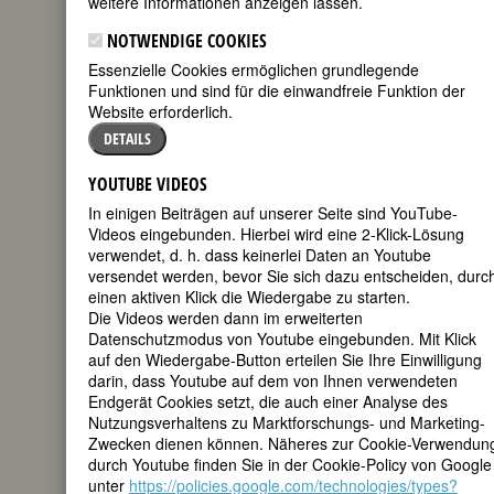
weitere Informationen anzeigen lassen.
geboren am
NOTWENDIGE COOKIES
30. März 1798
Essenzielle Cookies ermöglichen grundlegende
in Linum bei
Funktionen und sind für die einwandfreie Funktion der
Fehrbellin,
Website erforderlich.
Brandenburg
gestorben am
DETAILS
18. Dezember
1876 in
YOUTUBE VIDEOS
Paderborn
In einigen Beiträgen auf unserer Seite sind YouTube-
Videos eingebunden. Hierbei wird eine 2-Klick-Lösung
deutsche Dichterin und Wohltäterin
verwendet, d. h. dass keinerlei Daten an Youtube
225. Geburtstag am 30. März 2023
versendet werden, bevor Sie sich dazu entscheiden, durc
einen aktiven Klick die Wiedergabe zu starten.
Biografie
•
Zitate
•
Weblinks
•
Literatur &
Die Videos werden dann im erweiterten
Quellen
Datenschutzmodus von Youtube eingebunden. Mit Klick
auf den Wiedergabe-Button erteilen Sie Ihre Einwilligung
BIOGRAFIE
darin, dass Youtube auf dem von Ihnen verwendeten
Endgerät Cookies setzt, die auch einer Analyse des
Nutzungsverhaltens zu Marktforschungs- und Marketing-
teilen
Zwecken dienen können. Näheres zur Cookie-Verwendun
durch Youtube finden Sie in der Cookie-Policy von Google
tweet
unter
https://policies.google.com/technologies/types?