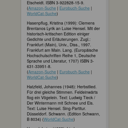
Etscheidt. ISBN 3-922828-15-9.
(
Amazon-Suche
|
Eurobuch-Suche
|
WorldCat-Suche
)
Hasenpflug, Kristina (1999): Clemens
Brentanos Lyrik an Luise Hensel. Mit der
historisch-kritischen Edition einiger
Gedichte und Erläuterungen. Zugl.:
Frankfurt (Main), Univ., Diss., 1997.
Frankfurt am Main. Lang. (Europäische
Hochschulschriften Reihe 1, Deutsche
Sprache und Literatur, 1707) ISBN 3-
631-33951-8.
(
Amazon-Suche
|
Eurobuch-Suche
|
WorldCat-Suche
)
Hatzfeld, Johannes (1948): Herbstlied.
Für drei gleiche Stimmen. Feldeinwärts
flog ein Vögelein. Text: Ludwig Tieck /
Der Wintermann mit Schnee und Eis.
Text: Luise Hensel. Sing-Partitur.
Düsseldorf. Schwann. (Edition Schwann,
B 8034) (
WorldCat-Suche
)