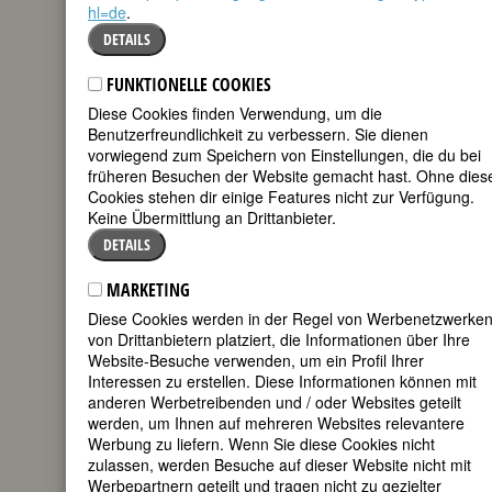
hl=de
.
mail
DETAILS
Luise Hensel ist ...
FUNKTIONELLE COOKIES
nicht durch ihr
Diese Cookies finden Verwendung, um die
Gesamtwerk,
Benutzerfreundlichkeit zu verbessern. Sie dienen
sondern in erster
vorwiegend zum Speichern von Einstellungen, die du bei
Linie durch ihr
früheren Besuchen der Website gemacht hast. Ohne dies
Cookies stehen dir einige Features nicht zur Verfügung.
Gebet ›Müde bin
Keine Übermittlung an Drittanbieter.
ich, geh zur
DETAILS
Ruh‹ bekannt.
Eigentlich müßte
MARKETING
es sogar heißen,
Diese Cookies werden in der Regel von Werbenetzwerke
das Gedicht ist
von Drittanbietern platziert, die Informationen über Ihre
Website-Besuche verwenden, um ein Profil Ihrer
bekannt, nicht die
Interessen zu erstellen. Diese Informationen können mit
Autorin.
anderen Werbetreibenden und / oder Websites geteilt
werden, um Ihnen auf mehreren Websites relevantere
(Stambolis
Werbung zu liefern. Wenn Sie diese Cookies nicht
1999:7)
zulassen, werden Besuche auf dieser Website nicht mit
Werbepartnern geteilt und tragen nicht zu gezielter