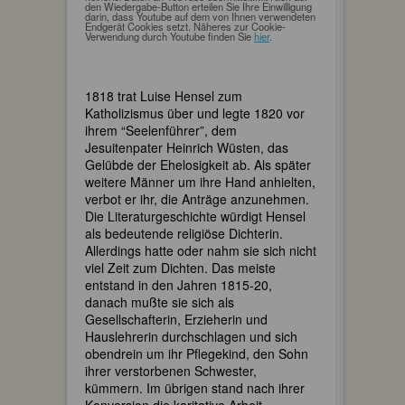
den Wiedergabe-Button erteilen Sie Ihre Einwilligung
darin, dass Youtube auf dem von Ihnen verwendeten
Endgerät Cookies setzt. Näheres zur Cookie-
Verwendung durch Youtube finden Sie
hier
.
1818 trat Luise Hensel zum
Katholizismus über und legte 1820 vor
ihrem “Seelenführer”, dem
Jesuitenpater Heinrich Wüsten, das
Gelübde der Ehelosigkeit ab. Als später
weitere Männer um ihre Hand anhielten,
verbot er ihr, die Anträge anzunehmen.
Die Literaturgeschichte würdigt Hensel
als bedeutende religiöse Dichterin.
Allerdings hatte oder nahm sie sich nicht
viel Zeit zum Dichten. Das meiste
entstand in den Jahren 1815-20,
danach mußte sie sich als
Gesellschafterin, Erzieherin und
Hauslehrerin durchschlagen und sich
obendrein um ihr Pflegekind, den Sohn
ihrer verstorbenen Schwester,
kümmern. Im übrigen stand nach ihrer
Konversion die karitative Arbeit