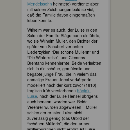
Mendelssohn
heiratete) verdiente aber
mit seinen Zeichnungen bald so viel,
daß die Familie davon einigermaßen
leben konnte.
Wilhelm war es auch, der Luise in den
Salon der Familie Stägemann einführte,
wo sie Wilhelm Müller, den Dichter der
später von Schubert vertonten
Liederzyklen “Die schöne Müllerin” und
“Die Winterreise”, und Clemens
Brentano kennenlernte. Beide verliebten
sich in die schöne, gemütvolle und
begabte junge Frau, die in vielem das
damalige Frauen-Ideal verkörperte,
modelliert nach der kurz zuvor (1810)
tragisch früh verstorbenen
Königin
Luise
, nach der Luise Hensel übrigens
auch benannt worden war. Beide
Verehrer wurden abgewiesen – Müller
schien der ernsten Luise nicht
zuverlässig genug (das Urbild der
“schönen Müllerin”, die den armen
Müllerburschen nicht erhört, ist Luise