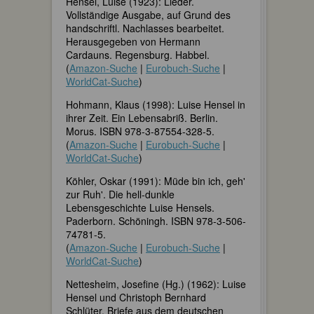
Hensel, Luise (1923): Lieder.
Vollständige Ausgabe, auf Grund des
handschriftl. Nachlasses bearbeitet.
Herausgegeben von Hermann
Cardauns. Regensburg. Habbel.
(
Amazon-Suche
|
Eurobuch-Suche
|
WorldCat-Suche
)
Hohmann, Klaus (1998): Luise Hensel in
ihrer Zeit. Ein Lebensabriß. Berlin.
Morus. ISBN 978-3-87554-328-5.
(
Amazon-Suche
|
Eurobuch-Suche
|
WorldCat-Suche
)
Köhler, Oskar (1991): Müde bin ich, geh'
zur Ruh'. Die hell-dunkle
Lebensgeschichte Luise Hensels.
Paderborn. Schöningh. ISBN 978-3-506-
74781-5.
(
Amazon-Suche
|
Eurobuch-Suche
|
WorldCat-Suche
)
Nettesheim, Josefine (Hg.) (1962): Luise
Hensel und Christoph Bernhard
Schlüter. Briefe aus dem deutschen