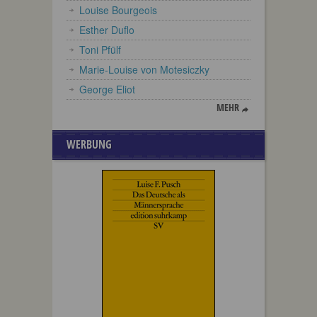
Louise Bourgeois
Esther Duflo
Toni Pfülf
Marie-Louise von Motesiczky
George Eliot
MEHR
WERBUNG