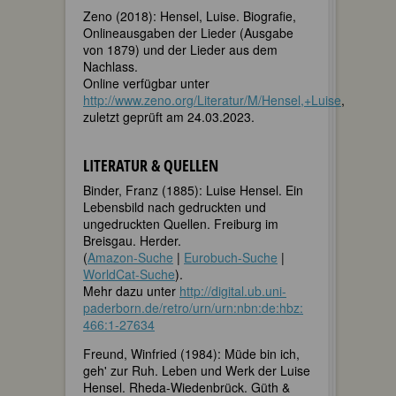
Zeno (2018): Hensel, Luise. Biografie,
Onlineausgaben der Lieder (Ausgabe
von 1879) und der Lieder aus dem
Nachlass.
Online verfügbar unter
http://www.zeno.org/Literatur/M/Hensel,+Luise
,
zuletzt geprüft am 24.03.2023.
LITERATUR & QUELLEN
Binder, Franz (1885): Luise Hensel. Ein
Lebensbild nach gedruckten und
ungedruckten Quellen. Freiburg im
Breisgau. Herder.
(
Amazon-Suche
|
Eurobuch-Suche
|
WorldCat-Suche
).
Mehr dazu unter
http://​digital.ub.uni-
paderborn.de​/​retro/​urn/​urn:​nbn:​de:​hbz:​
466:​1-​27634
Freund, Winfried (1984): Müde bin ich,
geh' zur Ruh. Leben und Werk der Luise
Hensel. Rheda-Wiedenbrück. Güth &