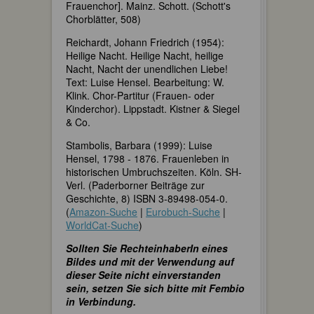
Frauenchor]. Mainz. Schott. (Schott's
Chorblätter, 508)
Reichardt, Johann Friedrich (1954):
Heilige Nacht. Heilige Nacht, heilige
Nacht, Nacht der unendlichen Liebe!
Text: Luise Hensel. Bearbeitung: W.
Klink. Chor-Partitur (Frauen- oder
Kinderchor). Lippstadt. Kistner & Siegel
& Co.
Stambolis, Barbara (1999): Luise
Hensel, 1798 - 1876. Frauenleben in
historischen Umbruchszeiten. Köln. SH-
Verl. (Paderborner Beiträge zur
Geschichte, 8) ISBN 3-89498-054-0.
(
Amazon-Suche
|
Eurobuch-Suche
|
WorldCat-Suche
)
Sollten Sie RechteinhaberIn eines
Bildes und mit der Verwendung auf
dieser Seite nicht einverstanden
sein, setzen Sie sich bitte mit Fembio
in Verbindung.