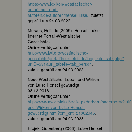
https://www.lexikon-westfaelischer-
autorinnen-und-
autoren.de/autoren/hensel-luise/
, zuletzt
geprüft am 24.03.2023.
Meiwes, Relinde (2009): Hensel, Luise.
Internet-Portal ›Westfälische
Geschichte‹.
Online verfügbar unter
http://www.lwl.org/westfaelische-
geschichte/portal/Internet/finde/langDatensatz.php?
urlID=531&url_tabelle=tab_person
,
zuletzt geprüft am 24.03.2023.
Neue Westfälische: Leben und Wirken
von Luise Hensel gewürdigt.
08.12.2016.
Online verfügbar unter
http://www.nw.de/lokal/kreis_paderborn/paderborn/21
und-Wirken-von-Luise-Hensel-
gewuerdigt.html?em_cnt=21002945
,
zuletzt geprüft am 24.03.2023.
Projekt Gutenberg (2006): Luise Hensel