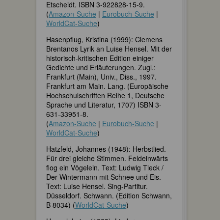
Etscheidt. ISBN 3-922828-15-9.
(
Amazon-Suche
|
Eurobuch-Suche
|
WorldCat-Suche
)
Hasenpflug, Kristina (1999): Clemens
Brentanos Lyrik an Luise Hensel. Mit der
historisch-kritischen Edition einiger
Gedichte und Erläuterungen. Zugl.:
Frankfurt (Main), Univ., Diss., 1997.
Frankfurt am Main. Lang. (Europäische
Hochschulschriften Reihe 1, Deutsche
Sprache und Literatur, 1707) ISBN 3-
631-33951-8.
(
Amazon-Suche
|
Eurobuch-Suche
|
WorldCat-Suche
)
Hatzfeld, Johannes (1948): Herbstlied.
Für drei gleiche Stimmen. Feldeinwärts
flog ein Vögelein. Text: Ludwig Tieck /
Der Wintermann mit Schnee und Eis.
Text: Luise Hensel. Sing-Partitur.
Düsseldorf. Schwann. (Edition Schwann,
B 8034) (
WorldCat-Suche
)