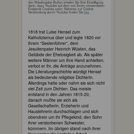
den Wiedergabe-Button erteilen Sie Ihre Einwilligung
darin, dass Youtube auf dem von Ihnen verwendeten
Endgerät Cookies setzt. Näheres zur Cookie-
Verwendung durch Youtube finden Sie
hier
.
1818 trat Luise Hensel zum
Katholizismus über und legte 1820 vor
ihrem “Seelenführer”, dem
Jesuitenpater Heinrich Wüsten, das
Gelübde der Ehelosigkeit ab. Als später
weitere Männer um ihre Hand anhielten,
verbot er ihr, die Anträge anzunehmen.
Die Literaturgeschichte würdigt Hensel
als bedeutende religiöse Dichterin.
Allerdings hatte oder nahm sie sich nicht
viel Zeit zum Dichten. Das meiste
entstand in den Jahren 1815-20,
danach mußte sie sich als
Gesellschafterin, Erzieherin und
Hauslehrerin durchschlagen und sich
obendrein um ihr Pflegekind, den Sohn
ihrer verstorbenen Schwester,
kümmern. Im übrigen stand nach ihrer
Konversion die karitative Arbeit