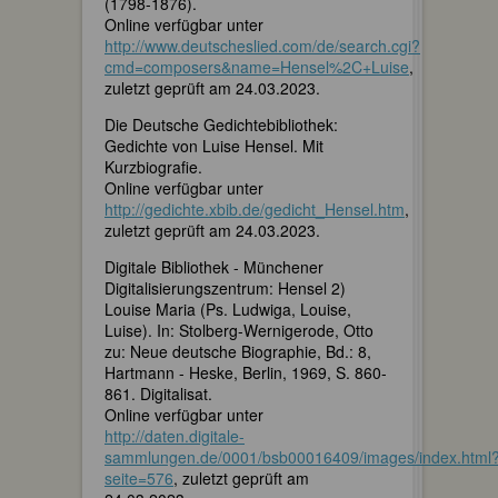
(1798-1876).
Online verfügbar unter
http://www.deutscheslied.com/de/search.cgi?
cmd=composers&name=Hensel%2C+Luise
,
zuletzt geprüft am 24.03.2023.
Die Deutsche Gedichtebibliothek:
Gedichte von Luise Hensel. Mit
Kurzbiografie.
Online verfügbar unter
http://gedichte.xbib.de/gedicht_Hensel.htm
,
zuletzt geprüft am 24.03.2023.
Digitale Bibliothek - Münchener
Digitalisierungszentrum: Hensel 2)
Louise Maria (Ps. Ludwiga, Louise,
Luise). In: Stolberg-Wernigerode, Otto
zu: Neue deutsche Biographie, Bd.: 8,
Hartmann - Heske, Berlin, 1969, S. 860-
861. Digitalisat.
Online verfügbar unter
http://daten.digitale-
sammlungen.de/0001/bsb00016409/images/index.html
seite=576
, zuletzt geprüft am