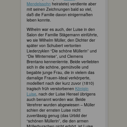
Mendelssohn
heiratete) verdiente aber
mit seinen Zeichnungen bald so viel,
daß die Familie davon einigermaßen
leben konnte.
Wilhelm war es auch, der Luise in den
Salon der Familie Stägemann einführte,
wo sie Wilhelm Müller, den Dichter der
später von Schubert vertonten
Liederzyklen “Die schöne Müllerin” und
“Die Winterreise”, und Clemens
Brentano kennenlernte. Beide verliebten
sich in die schöne, gemütvolle und
begabte junge Frau, die in vielem das
damalige Frauen-Ideal verkörperte,
modelliert nach der kurz zuvor (1810)
tragisch früh verstorbenen
Königin
Luise
, nach der Luise Hensel übrigens
auch benannt worden war. Beide
Verehrer wurden abgewiesen – Müller
schien der ernsten Luise nicht
zuverlässig genug (das Urbild der
“schönen Müllerin”, die den armen
Müllerburschen nicht erhört, ist Luise