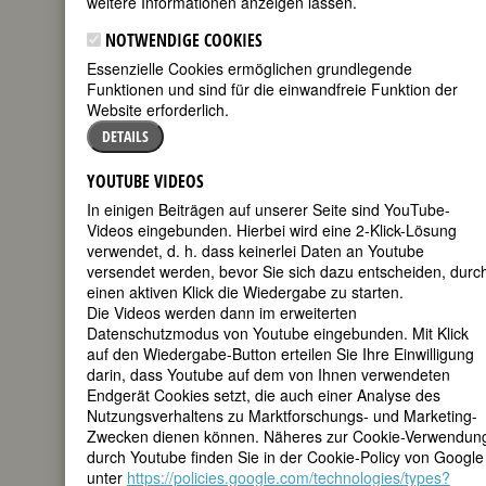
weitere Informationen anzeigen lassen.
geboren am
NOTWENDIGE COOKIES
30. März 1798
Essenzielle Cookies ermöglichen grundlegende
in Linum bei
Funktionen und sind für die einwandfreie Funktion der
Fehrbellin,
Website erforderlich.
Brandenburg
gestorben am
DETAILS
18. Dezember
1876 in
YOUTUBE VIDEOS
Paderborn
In einigen Beiträgen auf unserer Seite sind YouTube-
Videos eingebunden. Hierbei wird eine 2-Klick-Lösung
deutsche Dichterin und Wohltäterin
verwendet, d. h. dass keinerlei Daten an Youtube
225. Geburtstag am 30. März 2023
versendet werden, bevor Sie sich dazu entscheiden, durc
einen aktiven Klick die Wiedergabe zu starten.
Biografie
•
Zitate
•
Weblinks
•
Literatur &
Die Videos werden dann im erweiterten
Quellen
Datenschutzmodus von Youtube eingebunden. Mit Klick
auf den Wiedergabe-Button erteilen Sie Ihre Einwilligung
BIOGRAFIE
darin, dass Youtube auf dem von Ihnen verwendeten
Endgerät Cookies setzt, die auch einer Analyse des
Nutzungsverhaltens zu Marktforschungs- und Marketing-
teilen
Zwecken dienen können. Näheres zur Cookie-Verwendun
durch Youtube finden Sie in der Cookie-Policy von Google
tweet
unter
https://policies.google.com/technologies/types?