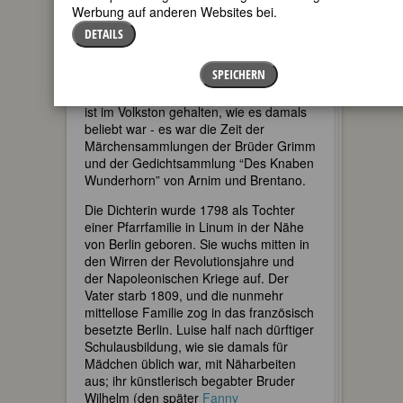
Werbung auf anderen Websites bei.
Luise Hensel schrieb das “als Beispiel
DETAILS
eines kindlichen Gottvertrauens
volkstümlich-populäre Kindergebet”
SPEICHERN
(Stambolis) 1816, mit 18 Jahren, in ihrer
literarisch produktivsten Zeit. Das Lied
ist im Volkston gehalten, wie es damals
beliebt war - es war die Zeit der
Märchensammlungen der Brüder Grimm
und der Gedichtsammlung “Des Knaben
Wunderhorn” von Arnim und Brentano.
Die Dichterin wurde 1798 als Tochter
einer Pfarrfamilie in Linum in der Nähe
von Berlin geboren. Sie wuchs mitten in
den Wirren der Revolutionsjahre und
der Napoleonischen Kriege auf. Der
Vater starb 1809, und die nunmehr
mittellose Familie zog in das französisch
besetzte Berlin. Luise half nach dürftiger
Schulausbildung, wie sie damals für
Mädchen üblich war, mit Näharbeiten
aus; ihr künstlerisch begabter Bruder
Wilhelm (den später
Fanny