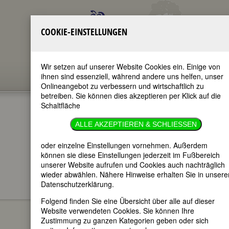
COOKIE-EINSTELLUNGEN
Wir setzen auf unserer Website Cookies ein. Einige von
ihnen sind essenziell, während andere uns helfen, unser
Onlineangebot zu verbessern und wirtschaftlich zu
betreiben. Sie können dies akzeptieren per Klick auf die
Schaltfläche
LUISE HENSEL
ALLE AKZEPTIEREN & SCHLIESSEN
im ganzen Text
oder einzelne Einstellungen vornehmen. Außerdem
nur in Titeln
können sie diese Einstellungen jederzeit im Fußbereich
unserer Website aufrufen und Cookies auch nachträglich
wieder abwählen. Nähere Hinweise erhalten Sie in unsere
Datenschutzerklärung.
Luise Hensel
BIOGRAPHIEN
Folgend finden Sie eine Übersicht über alle auf dieser
Website verwendeten Cookies. Sie können Ihre
(Luise Maria
Zustimmung zu ganzen Kategorien geben oder sich
Hensel)