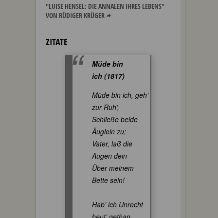
"LUISE HENSEL: DIE ANNALEN IHRES LEBENS"
VON RÜDIGER KRÜGER
ZITATE
Müde bin
ich (1817)
Müde bin ich, geh’
zur Ruh’,
Schließe beide
Äuglein zu;
Vater, laß die
Augen dein
Über meinem
Bette sein!
Hab’ ich Unrecht
heut’ gethan,