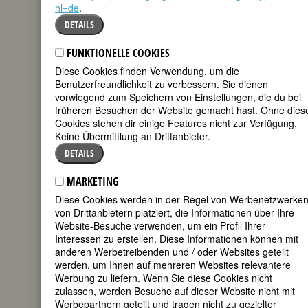
hl=de
.
mail
DETAILS
Luise Hensel ist ...
FUNKTIONELLE COOKIES
nicht durch ihr
Diese Cookies finden Verwendung, um die
Gesamtwerk,
Benutzerfreundlichkeit zu verbessern. Sie dienen
sondern in erster
vorwiegend zum Speichern von Einstellungen, die du bei
Linie durch ihr
früheren Besuchen der Website gemacht hast. Ohne dies
Cookies stehen dir einige Features nicht zur Verfügung.
Gebet ›Müde bin
Keine Übermittlung an Drittanbieter.
ich, geh zur
DETAILS
Ruh‹ bekannt.
Eigentlich müßte
MARKETING
es sogar heißen,
Diese Cookies werden in der Regel von Werbenetzwerke
das Gedicht ist
von Drittanbietern platziert, die Informationen über Ihre
Website-Besuche verwenden, um ein Profil Ihrer
bekannt, nicht die
Interessen zu erstellen. Diese Informationen können mit
Autorin.
anderen Werbetreibenden und / oder Websites geteilt
werden, um Ihnen auf mehreren Websites relevantere
(Stambolis
Werbung zu liefern. Wenn Sie diese Cookies nicht
1999:7)
zulassen, werden Besuche auf dieser Website nicht mit
Werbepartnern geteilt und tragen nicht zu gezielter