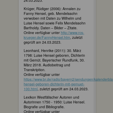
24.03.2023.
Krüger, Rüdiger (2006): Annalen zu
Fanny Hensel, geb. Mendelssohn
verwoben mit Daten zu Wilhelm und
Luise Hensel sowie Felix Mendelssohn
Bartholdy. Daten – Bilder – Zitate.
Online verfügbar unter
http://www.rcs-
krueger.de/FannyHensel.htm
, zuletzt
geprüft am 24.03.2023.
Leonhard, Henrike (2011): 30. März
1798: Luise Hensel geboren, Dichterin
mit Gemüt. Bayerischer Rundfunk, 30.
März 2018. Audiobeitrag und
Transkription.
Online verfügbar unter
https://www.br.de/radio/bayern2/sendungen/kalenderblatt
hensel-geboren-dichterin-mit-gemuet-
100.html
, zuletzt geprüft am 24.03.2023.
Lexikon Westfälischer Autoren und
Autorinnen 1750 - 1950: Luise Hensel.
Biografie und Bibliografie.
Online verfügbar unter