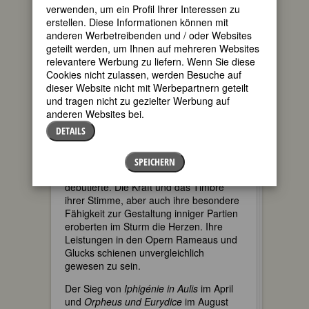
m mit
verwenden, um ein Profil Ihrer Interessen zu
erstellen. Diese Informationen können mit
anderen Werbetreibenden und / oder Websites
geteilt werden, um Ihnen auf mehreren Websites
relevantere Werbung zu liefern. Wenn Sie diese
Cookies nicht zulassen, werden Besuche auf
dieser Website nicht mit Werbepartnern geteilt
und tragen nicht zu gezielter Werbung auf
anderen Websites bei.
DETAILS
Unterstützung der Pompadour in die
königliche Kapelle und 1757, mit
SPEICHERN
siebzehn, zur Oper, wo sie unter Gossec
debütierte. Die Kraft und das Timbre
ihrer Stimme, aber auch ihre besondere
Fähigkeit zur Gestaltung inniger Partien
eroberten im Sturm die Herzen. Ihre
Leistungen in den Opern Rameaus und
Glucks schienen unvergleichlich
gewesen zu sein.
Der Sieg von
Iphigénie in Aulis
im April
und
Orpheus und Eurydice
im August