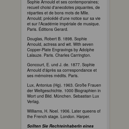
Sophie Arnould et ses contemporaines;
recueil choisi d'anecdotes piquantes, de
réparties et de bons mots de Mlle.
Arnould; précédé d'une notice sur sa vie
et sur l'Académie impériale de musique.
Paris. Éditions Gerard.
Douglas, Robert B. 1898. Sophie
Arnould, actress and wit. With seven
Copper-Plate Engravings by Adolphe
Lalauze. Paris. Charles Carrington.
Goncourt, E. und J. de. 1877. Sophie
Arnould d'áprès sa correspondance et
ses mémoires médits. Paris.
Lux, Antonius (Hg). 1963. Große Frauen
der Weltgeschichte. 1000 Biographien in
Wort und Bild. München. Sebastian Lux
Verlag.
Williams, H. Noel. 1906. Later queens of
the French stage. London. Harper.
Sollten Sie RechteinhaberIn eines