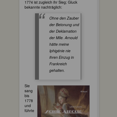
1774 ist zugleich ihr Sieg; Gluck
bekannte nachträglich:
Ohne den Zauber
der Betonung und
der Deklamation
der Mlle. Arnould
hätte meine
Iphigénie nie
ihren Einzug in
Frankreich
gehalten.
Sie
sang
bis
1778
und
führte