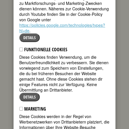
zu Marktforschungs- und Marketing-Zwecken
Sophie Arnould
dienen können. Näheres zur Cookie-Verwendung
teilen
war ein
durch Youtube finden Sie in der Cookie-Policy
Vierteljahrhundert
von Google unter
tweet
lang die
https://policies.google.com/technologies/types?
„Primadonna
hl=de
.
assoluta“ der
mail
DETAILS
Pariser
Großen Oper.
FUNKTIONELLE COOKIES
Die Prinzessin
von Modena
Diese Cookies finden Verwendung, um die
hörte sie in der
Benutzerfreundlichkeit zu verbessern. Sie dienen
Kirche als
vorwiegend zum Speichern von Einstellungen,
Mädchen
die du bei früheren Besuchen der Website
singen, und
gemacht hast. Ohne diese Cookies stehen dir
kurz darauf
einige Features nicht zur Verfügung. Keine
stellte der
Übermittlung an Drittanbieter.
DETAILS
Hofkapellmeister sie im Kreis des Hofes
MARKETING
vor, wo sich Madame Pompadour
entzückt über ihr Talent äußerte.
Diese Cookies werden in der Regel von
Werbenetzwerken von Drittanbietern platziert, die
Arnould ka
Informationen über Ihre Website-Besuche