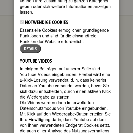
können Ihre Zustimmung zu ganzen Kategorien
geben oder sich weitere Informationen anzeigen
lassen.
Madeleine Sophie
BIOGRAPHIEN
Arnould
NOTWENDIGE COOKIES
Essenzielle Cookies ermöglichen grundlegende
geboren am
Funktionen und sind für die einwandfreie
13. Februar
Funktion der Website erforderlich.
1740 in Paris
gestorben am
DETAILS
18. Oktober
1802 in Paris
YOUTUBE VIDEOS
In einigen Beiträgen auf unserer Seite sind
französische
YouTube-Videos eingebunden. Hierbei wird eine
Sopranistin
2-Klick-Lösung verwendet, d. h. dass keinerlei
285.
Daten an Youtube versendet werden, bevor Sie
Geburtstag
sich dazu entscheiden, durch einen aktiven Klick
am 13.
die Wiedergabe zu starten.
Februar 2025
Die Videos werden dann im erweiterten
Datenschutzmodus von Youtube eingebunden.
Biografie
•
Weblinks
•
Literatur &
Mit Klick auf den Wiedergabe-Button erteilen Sie
Quellen
Ihre Einwilligung darin, dass Youtube auf dem
von Ihnen verwendeten Endgerät Cookies setzt,
BIOGRAFIE
die auch einer Analyse des Nutzungsverhaltens